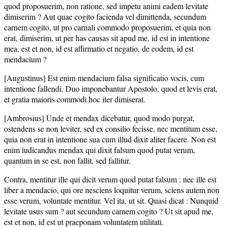
quod proposuerim, non ratione, sed impetu animi eadem levitate
dimiserim ? Aut quae cogito facienda vel dimittenda, secundum
carnem cogito, ut pro carnali commodo proposuerim, et quia non
erat, dimiserim, ut per has causas sit apud me, id est in intentione
mea, est et non, id est affirmatio et negatio, de eodem, id est
mendacium ?
[Augustinus] Est enim mendacium falsa significatio vocis, cum
intentione fallendi. Duo imponebantur Apostolo, quod et levis erat,
et gratia maioris commodi hoc iter dimiserat.
[Ambrosius] Unde et mendax dicebatur, quod modo purgat,
ostendens se non leviter, sed ex consilio fecisse, nec mentitum esse,
quia non erat in intentione sua cum illud dixit aliter facere. Non est
enim iudicandus mendax qui dixit falsum quod putat verum,
quantum in se est, non fallit, sed fallitur.
Contra, mentitur ille qui dicit verum quod putat falsum : nec ille est
liber a mendacio, qui ore nesciens loquitur verum, sciens autem non
esse verum, voluntate mentitur. Vel ita, ut sit. Quasi dicat : Nunquid
levitate usus sum ? aut secundum carnem cogito ? Ut sit apud me,
est et non, id est ut praeponam voluntatem utilitati.