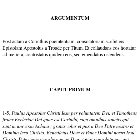
ARGUMENTUM
Post actam a Corinthiis poenitentiam, consolatoriam scribit eis
Epistolam Apostolus a Troade per Titum. Et collaudans eos hortatur
ad meliora, contristatos quidem eos, sed emendatos ostendens.
CAPUT PRIMUM
1-5.
Paulus Apostolus Christi Iesu per voluntatem Dei, et Timotheus
frater Ecclesiae Dei quae est Corinthi, cum omnibus sanctis qui
sunt in universa Achaia ; gratia vobis et pax a Deo Patre nostro et
Domino Iesu Christo. Benedictus Deus et Pater Domini nostri Iesu
Christi, Pater misericordiarum, et Deus totius consolationis, qui