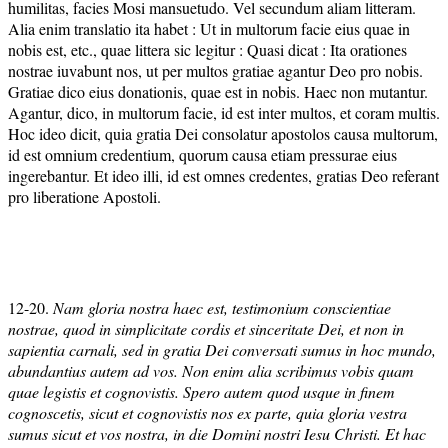
humilitas, facies Mosi mansuetudo. Vel secundum aliam litteram.
Alia enim translatio ita habet : Ut in multorum facie eius quae in
nobis est, etc., quae littera sic legitur : Quasi dicat : Ita orationes
nostrae iuvabunt nos, ut per multos gratiae agantur Deo pro nobis.
Gratiae dico eius donationis, quae est in nobis. Haec non mutantur.
Agantur, dico, in multorum facie, id est inter multos, et coram multis.
Hoc ideo dicit, quia gratia Dei consolatur apostolos causa multorum,
id est omnium credentium, quorum causa etiam pressurae eius
ingerebantur. Et ideo illi, id est omnes credentes, gratias Deo referant
pro liberatione Apostoli.
12-20.
Nam gloria nostra haec est, testimonium conscientiae
nostrae, quod in simplicitate cordis et sinceritate Dei, et non in
sapientia carnali, sed in gratia Dei conversati sumus in hoc mundo,
abundantius autem ad vos. Non enim alia scribimus vobis quam
quae legistis et cognovistis. Spero autem quod usque in finem
cognoscetis, sicut et cognovistis nos ex parte, quia gloria vestra
sumus sicut et vos nostra, in die Domini nostri Iesu Christi. Et hac