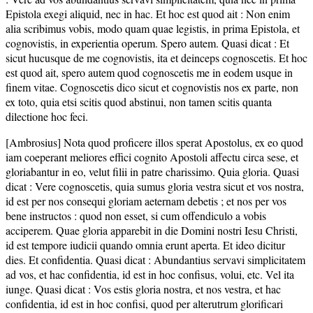
Epistola exegi aliquid, nec in hac. Et hoc est quod ait : Non enim
alia scribimus vobis, modo quam quae legistis, in prima Epistola, et
cognovistis, in experientia operum. Spero autem. Quasi dicat : Et
sicut hucusque de me cognovistis, ita et deinceps cognoscetis. Et hoc
est quod ait, spero autem quod cognoscetis me in eodem usque in
finem vitae. Cognoscetis dico sicut et cognovistis nos ex parte, non
ex toto, quia etsi scitis quod abstinui, non tamen scitis quanta
dilectione hoc feci.
[Ambrosius] Nota quod proficere illos sperat Apostolus, ex eo quod
iam coeperant meliores effici cognito Apostoli affectu circa sese, et
gloriabantur in eo, velut filii in patre charissimo. Quia gloria. Quasi
dicat : Vere cognoscetis, quia sumus gloria vestra sicut et vos nostra,
id est per nos consequi gloriam aeternam debetis ; et nos per vos
bene instructos : quod non esset, si cum offendiculo a vobis
acciperem. Quae gloria apparebit in die Domini nostri Iesu Christi,
id est tempore iudicii quando omnia erunt aperta. Et ideo dicitur
dies. Et confidentia. Quasi dicat : Abundantius servavi simplicitatem
ad vos, et hac confidentia, id est in hoc confisus, volui, etc. Vel ita
iunge. Quasi dicat : Vos estis gloria nostra, et nos vestra, et hac
confidentia, id est in hoc confisi, quod per alterutrum glorificari