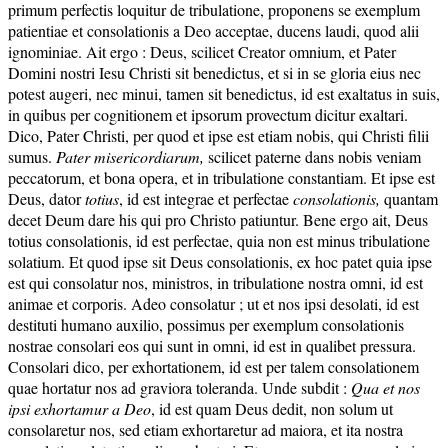
primum perfectis loquitur de tribulatione, proponens se exemplum
patientiae et consolationis a Deo acceptae, ducens laudi, quod alii
ignominiae. Ait ergo : Deus, scilicet Creator omnium, et Pater
Domini nostri Iesu Christi sit benedictus, et si in se gloria eius nec
potest augeri, nec minui, tamen sit benedictus, id est exaltatus in suis,
in quibus per cognitionem et ipsorum provectum dicitur exaltari.
Dico, Pater Christi, per quod et ipse est etiam nobis, qui Christi filii
sumus.
Pater misericordiarum,
scilicet paterne dans nobis veniam
peccatorum, et bona opera, et in tribulatione constantiam. Et ipse est
Deus, dator
totius
, id est integrae et perfectae
consolationis,
quantam
decet Deum dare his qui pro Christo patiuntur. Bene ergo ait, Deus
totius consolationis, id est perfectae, quia non est minus tribulatione
solatium. Et quod ipse sit Deus consolationis, ex hoc patet quia ipse
est qui consolatur nos, ministros, in tribulatione nostra omni, id est
animae et corporis. Adeo consolatur ; ut et nos ipsi desolati, id est
destituti humano auxilio, possimus per exemplum consolationis
nostrae consolari eos qui sunt in omni, id est in qualibet pressura.
Consolari dico, per exhortationem, id est per talem consolationem
quae hortatur nos ad graviora toleranda. Unde subdit :
Qua et nos
ipsi exhortamur a Deo
, id est quam Deus dedit, non solum ut
consolaretur nos, sed etiam exhortaretur ad maiora, et ita nostra