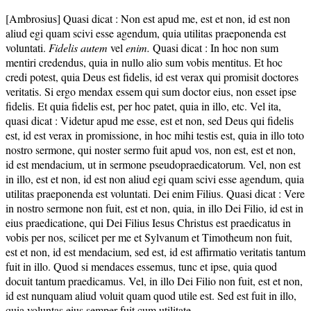
[Ambrosius] Quasi dicat : Non est apud me, est et non, id est non
aliud egi quam scivi esse agendum, quia utilitas praeponenda est
voluntati.
Fidelis autem
vel
enim.
Quasi dicat : In hoc non sum
mentiri credendus, quia in nullo alio sum vobis mentitus. Et hoc
credi potest, quia Deus est fidelis, id est verax qui promisit doctores
veritatis. Si ergo mendax essem qui sum doctor eius, non esset ipse
fidelis. Et quia fidelis est, per hoc patet, quia in illo, etc. Vel ita,
quasi dicat : Videtur apud me esse, est et non, sed Deus qui fidelis
est, id est verax in promissione, in hoc mihi testis est, quia in illo toto
nostro sermone, qui noster sermo fuit apud vos, non est, est et non,
id est mendacium, ut in sermone pseudopraedicatorum. Vel, non est
in illo, est et non, id est non aliud egi quam scivi esse agendum, quia
utilitas praeponenda est voluntati. Dei enim Filius. Quasi dicat : Vere
in nostro sermone non fuit, est et non, quia, in illo Dei Filio, id est in
eius praedicatione, qui Dei Filius Iesus Christus est praedicatus in
vobis per nos, scilicet per me et Sylvanum et Timotheum non fuit,
est et non, id est mendacium, sed est, id est affirmatio veritatis tantum
fuit in illo. Quod si mendaces essemus, tunc et ipse, quia quod
docuit tantum praedicamus. Vel, in illo Dei Filio non fuit, est et non,
id est nunquam aliud voluit quam quod utile est. Sed est fuit in illo,
quia voluntas eius semper fuit cum utilitate.