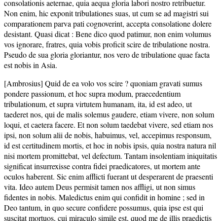
consolationis aeternae, quia aequa gloria labori nostro retribuetur.
Non enim, hic exponit tribulationes suas, ut cum se ad magistri sui
comparationem parva pati cognoverint, accepta consolatione dolere
desistant. Quasi dicat : Bene dico quod patimur, non enim volumus
vos ignorare, fratres, quia vobis proficit scire de tribulatione nostra.
Pseudo de sua gloria gloriantur, nos vero de tribulatione quae facta
est nobis in Asia.
[Ambrosius] Quid de ea volo vos scire ? quoniam gravati sumus
pondere passionum, et hoc supra modum, praecedentium
tribulationum, et supra virtutem humanam, ita, id est adeo, ut
taederet nos, qui de malis solemus gaudere, etiam vivere, non solum
loqui, et caetera facere. Et non solum taedebat vivere, sed etiam nos
ipsi, non solum alii de nobis, habuimus, vel, accepimus responsum,
id est certitudinem mortis, et hoc in nobis ipsis, quia nostra natura nil
nisi mortem promittebat, vel defectum. Tantam insolentiam iniquitatis
significat insurrexisse contra fidei praedicatores, ut mortem ante
oculos haberent. Sic enim afflicti fuerant ut desperarent de praesenti
vita. Ideo autem Deus permisit tamen nos affligi, ut non simus
fidentes in nobis. Maledictus enim qui confidit in homine ; sed in
Deo tantum, in quo secure confidere possumus, quia ipse est qui
suscitat mortuos, cui miraculo simile est, quod me de illis praedictis