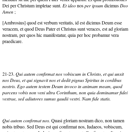
Dei per Christum impletae sunt.
Et ideo
nos
per ipsum
dicimus
Deo
Amen
;
[Ambrosius] quod est verbum veritatis, id est dicimus Deum esse
veracem, et quod Deus Pater et Christus sunt veraces, est ad gloriam
nostram, per quos hic manifestatur, quia per hoc probamur vera
praedicare.
21-23.
Qui autem confirmat nos vobiscum in Christo, et qui unxit
nos Deus, et qui signavit nos et dedit pignus Spiritus in cordibus
nostris. Ego autem testem Deum invoco in animam meam, quod
parcens vobis non veni ultra Corinthum, non quia dominamur fidei
vestrae, sed adiutores sumus gaudii vestri. Nam fide statis.
Qui autem confirmat nos.
Quasi gloriam nostram dico, non tamen
nobis tribuo. Sed Deus est qui confirmat nos, Iudaeos, vobiscum,