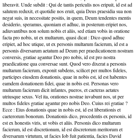
liberavit. Unde subdit : Qui de tantis periculis nos eripuit, id est ad
salutem reduxit, et quotidie nos eruit, quia Deus praesidia sua non
negat suis, in necessitate positis, in quem, Deum tendentes mentis
desiderio, speramus, quoniam et adhuc, in posterum eripiet nos,
adiuvantibus non solum nobis et aliis, sed etiam vobis in oratione
facta pro nobis, ut ex multarum, quasi dicat : Dico quod adhuc
eripiet, ad hoc utique, ut ex personis multarum facierum, id est a
personis diversarum aetatum ad Deum per praedicationem nostram
conversis, gratiae agantur Deo pro nobis, id est pro nostra
praedicatione qua conversae sunt. Quod vero dixerat a personis
multarum facierum, exponit subdens, scilicet per multos fideles,
participes eiusdem donationis, quae in nobis est, id est habentes
eamdem donationem fidei, quae in nobis est. Personas vero
multarum facierum dicit infantes, pueros, et caeteras aetates
utriusque sexus. Vel ita, orationes nostrae iuvabunt nos, ut per
multos fideles gratiae agantur pro nobis Deo. Cuius rei gratiae ?
Ecce : Eius donationis quae in nobis est, id est liberationis et
caeterorum bonorum. Donationis dico, procedentis ex personis, id
est ex honestis viris, ut vobis et aliis. Personis dico multarum
facierum, id est discretionum, id est discretorum meritorum et
diversarum virtutum, ut facies Iob fuit patientia, facies David