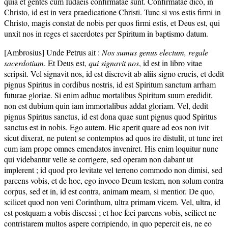
quia et gentes cum Iudaeis confirmatae sunt. Confirmatae dico, in
Christo, id est in vera praedicatione Christi. Tunc si vos estis firmi in
Christo, magis constat de nobis per quos firmi estis, et Deus est, qui
unxit nos in reges et sacerdotes per Spiritum in baptismo datum.
[Ambrosius] Unde Petrus ait :
Nos sumus genus electum, regale
sacerdotium
. Et Deus est,
qui signavit nos
, id est in libro vitae
scripsit. Vel signavit nos, id est discrevit ab aliis signo crucis, et dedit
pignus Spiritus in cordibus nostris, id est Spiritum sanctum arrham
futurae gloriae. Si enim adhuc mortalibus Spiritum suum eredidit,
non est dubium quin iam immortalibus addat gloriam. Vel, dedit
pignus Spiritus sanctus, id est dona quae sunt pignus quod Spiritus
sanctus est in nobis. Ego autem. Hic aperit quare ad eos non ivit
sicut dixerat, ne putent se contemptos ad quos ire distulit, ut tunc iret
cum iam prope omnes emendatos inveniret. His enim loquitur nunc
qui videbantur velle se corrigere, sed operam non dabant ut
implerent ; id quod pro levitate vel terreno commodo non dimisi, sed
parcens vobis, et de hoc, ego invoco Deum testem, non solum contra
corpus, sed et in, id est contra, animam meam, si mentior. De quo,
scilicet quod non veni Corinthum, ultra primam vicem. Vel, ultra, id
est postquam a vobis discessi ; et hoc feci parcens vobis, scilicet ne
contristarem multos aspere corripiendo, in quo pepercit eis, ne eo