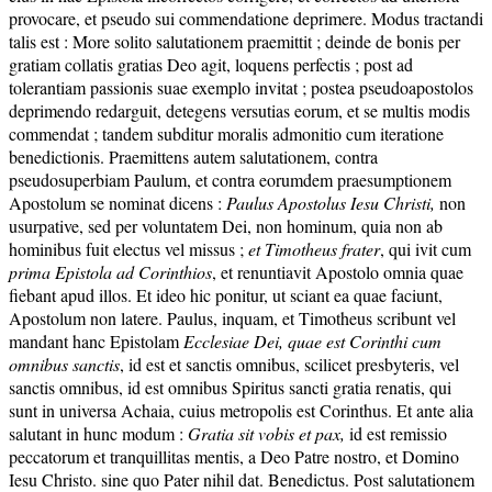
provocare, et pseudo sui commendatione deprimere. Modus tractandi
talis est : More solito salutationem praemittit ; deinde de bonis per
gratiam collatis gratias Deo agit, loquens perfectis ; post ad
tolerantiam passionis suae exemplo invitat ; postea pseudoapostolos
deprimendo redarguit, detegens versutias eorum, et se multis modis
commendat ; tandem subditur moralis admonitio cum iteratione
benedictionis. Praemittens autem salutationem, contra
pseudosuperbiam Paulum, et contra eorumdem praesumptionem
Apostolum se nominat dicens :
Paulus Apostolus Iesu Christi,
non
usurpative, sed per voluntatem Dei, non hominum, quia non ab
hominibus fuit electus vel missus ;
et Timotheus frater
, qui ivit cum
prima Epistola ad Corinthios
, et renuntiavit Apostolo omnia quae
fiebant apud illos. Et ideo hic ponitur, ut sciant ea quae faciunt,
Apostolum non latere. Paulus, inquam, et Timotheus scribunt vel
mandant hanc Epistolam
Ecclesiae Dei, quae est Corinthi cum
omnibus sanctis
, id est et sanctis omnibus, scilicet presbyteris, vel
sanctis omnibus, id est omnibus Spiritus sancti gratia renatis, qui
sunt in universa Achaia, cuius metropolis est Corinthus. Et ante alia
salutant in hunc modum :
Gratia sit vobis et pax,
id est remissio
peccatorum et tranquillitas mentis, a Deo Patre nostro, et Domino
Iesu Christo. sine quo Pater nihil dat. Benedictus. Post salutationem