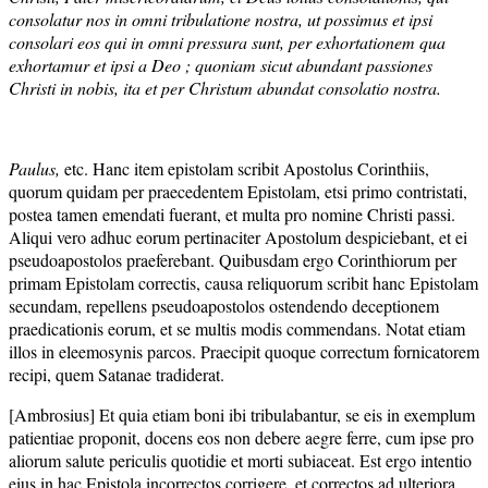
consolatur nos in omni tribulatione nostra, ut possimus et ipsi
consolari eos qui in omni pressura sunt, per exhortationem qua
exhortamur et ipsi a Deo ; quoniam sicut abundant passiones
Christi in nobis, ita et per Christum abundat consolatio nostra.
Paulus,
etc. Hanc item epistolam scribit Apostolus Corinthiis,
quorum quidam per praecedentem Epistolam, etsi primo contristati,
postea tamen emendati fuerant, et multa pro nomine Christi passi.
Aliqui vero adhuc eorum pertinaciter Apostolum despiciebant, et ei
pseudoapostolos praeferebant. Quibusdam ergo Corinthiorum per
primam Epistolam correctis, causa reliquorum scribit hanc Epistolam
secundam, repellens pseudoapostolos ostendendo deceptionem
praedicationis eorum, et se multis modis commendans. Notat etiam
illos in eleemosynis parcos. Praecipit quoque correctum fornicatorem
recipi, quem Satanae tradiderat.
[Ambrosius] Et quia etiam boni ibi tribulabantur, se eis in exemplum
patientiae proponit, docens eos non debere aegre ferre, cum ipse pro
aliorum salute periculis quotidie et morti subiaceat. Est ergo intentio
eius in hac Epistola incorrectos corrigere, et correctos ad ulteriora