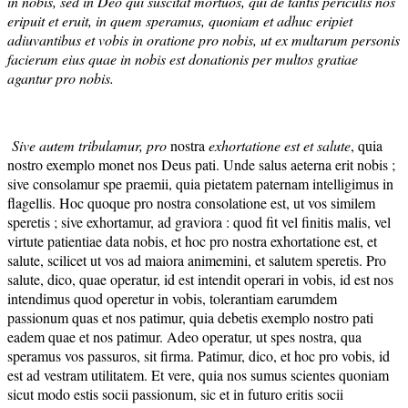
in nobis, sed in Deo qui suscitat mortuos, qui de tantis periculis nos
eripuit et eruit, in quem speramus, quoniam et adhuc eripiet
adiuvantibus et vobis in oratione pro nobis, ut ex multarum personis
facierum eius quae in nobis est donationis per multos gratiae
agantur pro nobis.
Sive autem tribulamur, pro
nostra
exhortatione est et salute
, quia
nostro exemplo monet nos Deus pati. Unde salus aeterna erit nobis ;
sive consolamur spe praemii, quia pietatem paternam intelligimus in
flagellis. Hoc quoque pro nostra consolatione est, ut vos similem
speretis ; sive exhortamur, ad graviora : quod fit vel finitis malis, vel
virtute patientiae data nobis, et hoc pro nostra exhortatione est, et
salute, scilicet ut vos ad maiora animemini, et salutem speretis. Pro
salute, dico, quae operatur, id est intendit operari in vobis, id est nos
intendimus quod operetur in vobis, tolerantiam earumdem
passionum quas et nos patimur, quia debetis exemplo nostro pati
eadem quae et nos patimur. Adeo operatur, ut spes nostra, qua
speramus vos passuros, sit firma. Patimur, dico, et hoc pro vobis, id
est ad vestram utilitatem. Et vere, quia nos sumus scientes quoniam
sicut modo estis socii passionum, sic et in futuro eritis socii