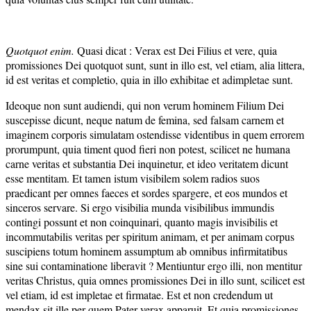
Quotquot enim.
Quasi dicat : Verax est Dei Filius et vere, quia
promissiones Dei quotquot sunt, sunt in illo est, vel etiam, alia littera,
id est veritas et completio, quia in illo exhibitae et adimpletae sunt.
Ideoque non sunt audiendi, qui non verum hominem Filium Dei
suscepisse dicunt, neque natum de femina, sed falsam carnem et
imaginem corporis simulatam ostendisse videntibus in quem errorem
prorumpunt, quia timent quod fieri non potest, scilicet ne humana
carne veritas et substantia Dei inquinetur, et ideo veritatem dicunt
esse mentitam. Et tamen istum visibilem solem radios suos
praedicant per omnes faeces et sordes spargere, et eos mundos et
sinceros servare. Si ergo visibilia munda visibilibus immundis
contingi possunt et non coinquinari, quanto magis invisibilis et
incommutabilis veritas per spiritum animam, et per animam corpus
suscipiens totum hominem assumptum ab omnibus infirmitatibus
sine sui contaminatione liberavit ? Mentiuntur ergo illi, non mentitur
veritas Christus, quia omnes promissiones Dei in illo sunt, scilicet est
vel etiam, id est impletae et firmatae. Est et non credendum ut
mendax sit ille per quem Pater verax apparuit. Et quia promissiones