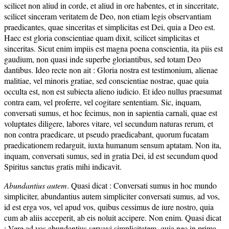
scilicet non aliud in corde, et aliud in ore habentes, et in sinceritate,
scilicet sinceram veritatem de Deo, non etiam legis observantiam
praedicantes, quae sinceritas et simplicitas est Dei, quia a Deo est.
Haec est gloria conscientiae quam dixit, scilicet simplicitas et
sinceritas. Sicut enim impiis est magna poena conscientia, ita piis est
gaudium, non quasi inde superbe gloriantibus, sed totam Deo
dantibus. Ideo recte non ait : Gloria nostra est testimonium, alienae
malitiae, vel minoris gratiae, sed conscientiae nostrae, quae quia
occulta est, non est subiecta alieno iudicio. Et ideo nullus praesumat
contra eam, vel proferre, vel cogitare sententiam. Sic, inquam,
conversati sumus, et hoc fecimus, non in sapientia carnali, quae est
voluptates diligere, labores vitare, vel secundum naturas rerum, et
non contra praedicare, ut pseudo praedicabant, quorum fucatam
praedicationem redarguit, iuxta humanum sensum aptatam. Non ita,
inquam, conversati sumus, sed in gratia Dei, id est secundum quod
Spiritus sanctus gratis mihi indicavit.
Abundantius autem
. Quasi dicat : Conversati sumus in hoc mundo
simpliciter, abundantius autem simpliciter conversati sumus, ad vos,
id est erga vos, vel apud vos, quibus cessimus de iure nostro, quia
cum ab aliis acceperit, ab eis noluit accipere. Non enim. Quasi dicat
: Vere ad vos abundantius servavi simplicitatem, quia nec in prima