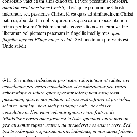
consolatio valet etiam alios exhortari. Et vere possumus consolari,
quoniam sicut passiones Christi
, id est quae pro nomine Christi
inferuntur, vel, passiones Christi, id est quas ad similitudinem Christi
patimur, abundant in nobis, qui sumus quasi earum locus, ita non
minus per Iesum Christum abundat consolatio nostra, cum vel hic
liberamur, vel pietatem paternam in flagellis intelligimus,
quia
flagellat omnem Filium quem recipit
. Sed hoc totum pro vobis est.
Unde subdit
6-11.
Sive autem tribulamur pro vestra exhortatione et salute, sive
consolamur pro vestra consolatione, sive exhortamur pro vestra
exhortatione et salute, quae operatur tolerantiam earumdem
passionum, quas et nos patimur, ut spes nostra firma sit pro vobis,
scientes quoniam sicut socii passionum estis, sic eritis et
consolationis. Non enim volumus ignorare vos, fratres, de
tribulatione nostra quae facta est in Asia, quoniam supra modum
gravati sumus supra virtutem, ita ut taederet nos etiam vivere. Sed
ipsi in nobisipsis responsum mortis habuimus, ut non simus fidentes