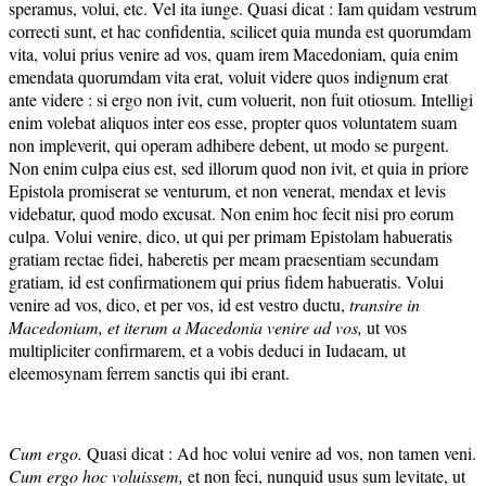
speramus, volui, etc. Vel ita iunge. Quasi dicat : Iam quidam vestrum
correcti sunt, et hac confidentia, scilicet quia munda est quorumdam
vita, volui prius venire ad vos, quam irem Macedoniam, quia enim
emendata quorumdam vita erat, voluit videre quos indignum erat
ante videre : si ergo non ivit, cum voluerit, non fuit otiosum. Intelligi
enim volebat aliquos inter eos esse, propter quos voluntatem suam
non impleverit, qui operam adhibere debent, ut modo se purgent.
Non enim culpa eius est, sed illorum quod non ivit, et quia in priore
Epistola promiserat se venturum, et non venerat, mendax et levis
videbatur, quod modo excusat. Non enim hoc fecit nisi pro eorum
culpa. Volui venire, dico, ut qui per primam Epistolam habueratis
gratiam rectae fidei, haberetis per meam praesentiam secundam
gratiam, id est confirmationem qui prius fidem habueratis. Volui
venire ad vos, dico, et per vos, id est vestro ductu,
transire in
Macedoniam, et iterum a Macedonia venire ad vos,
ut vos
multipliciter confirmarem, et a vobis deduci in Iudaeam, ut
eleemosynam ferrem sanctis qui ibi erant.
Cum ergo.
Quasi dicat : Ad hoc volui venire ad vos, non tamen veni.
Cum ergo hoc voluissem,
et non feci, nunquid usus sum levitate, ut