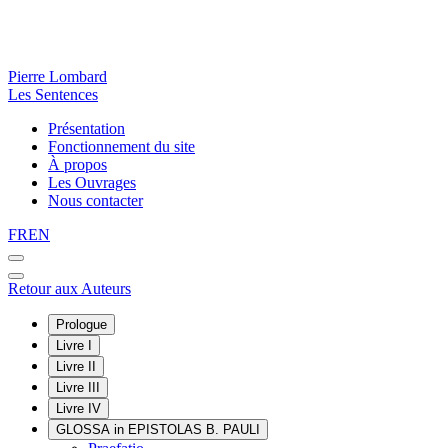
Pierre Lombard
Les Sentences
Présentation
Fonctionnement du site
À propos
Les Ouvrages
Nous contacter
FR
EN
Retour aux Auteurs
Prologue
Livre I
Livre II
Livre III
Livre IV
GLOSSA in EPISTOLAS B. PAULI