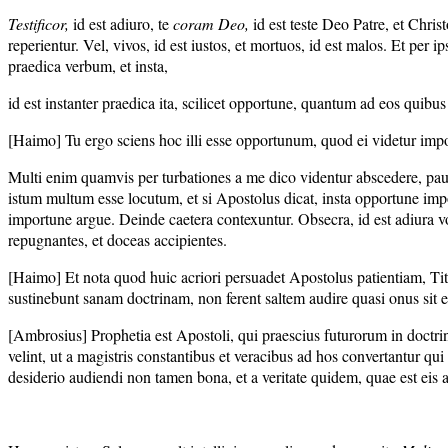
Testificor,
id est adiuro, te
coram Deo,
id est teste Deo Patre, et Christ
reperientur. Vel, vivos, id est iustos, et mortuos, id est malos. Et per
praedica verbum, et insta,
id est instanter praedica ita, scilicet opportune, quantum ad eos quibu
[Haimo] Tu ergo sciens hoc illi esse opportunum, quod ei videtur im
Multi enim quamvis per turbationes a me dico videntur abscedere, paul
istum multum esse locutum, et si Apostolus dicat, insta opportune impo
importune argue. Deinde caetera contexuntur. Obsecra, id est adiura vole
repugnantes, et doceas accipientes.
[Haimo] Et nota quod huic acriori persuadet Apostolus patientiam, Tito
sustinebunt sanam doctrinam, non ferent saltem audire quasi onus sit e
[Ambrosius] Prophetia est Apostoli, qui praescius futurorum in doctrina
velint, ut a magistris constantibus et veracibus ad hos convertantur qui i
desiderio audiendi non tamen bona, et a veritate quidem, quae est eis 