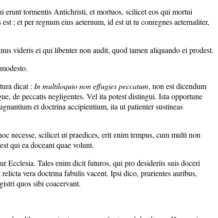
dui erunt tormentis Antichristi, et mortuos, scilicet eos qui mortui
 est ; et per regnum eius aeternum, id est ut tu conregnes aeternaliter,
unus videris ei qui libenter non audit, quod tamen aliquando ei prodest.
 modesto.
tura dicat :
In multiloquio non effugies peccatum
, non est dicendum
, de peccatis negligentes. Vel ita potest distingui. Ista opportune
ugnantium et doctrina accipientium, ita ut patienter sustineas
oc necesse, scilicet ut praedices, erit enim tempus, cum multi non
est qui ea doceant quae volunt.
 Ecclesia. Tales enim dicit futuros, qui pro desideriis suis doceri
 relicta vera doctrina fabulis vacent. Ipsi dico, prurientes auribus,
istri quos sibi coacervant.