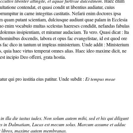
ccultos libenter attingite, et aquae furtivae dulcedinem
. Haec enim
ultatione contendat, et quasi condit ut libentius audiatur, cuius
rrumpitur in carne integritas castitatis. Nefarii enim doctores ipsa
iam quam putant scientiam, dulciusque audiunt quae palam in Ecclesia
ano enim vocabulo multas scelestas haereses condidit, nefandas fabulas
am dolemus insipientiam, et miramur audaciam. Tu vero. Quasi dicat : Ita
i hominibus docendis, labora et opus fac evangelistae, id est quod ore
pus fac dico in tantum ut impleas ministerium. Unde addit : Ministerium
ris, quia haec virtus temperat omnes alias. Haec ideo maxime dicit, ne
st incipio Deo offerri, grata hostia.
 qui pro iustitia eius patitur. Unde subdit :
Et tempus meae
n illa die iustus iudex. Non solum autem mihi, sed et his qui diligunt
Titus in Dalmatiam, Lucas est mecum solus. Marcum assume et adduc
et libros, maxime autem membranas.