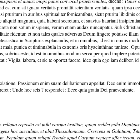
insipiens et audax inops panis convocat praetereuntes
, dicens :
Panes o
 est cum sit ignara veritatis promittit scientiam veritatis, quam ipsa occ
pruritum in auribus spiritualiter fornicantibus, sicut pruritu libidinis co
ere aliquid magnum, quia habent secretum, et suavius hauriant insipient
 secreta non solum insipiens, verum etiam audax nuncupatur. Sub Christi
rrilitate ridentur, et non tales quales adversus Deum fingere potuisse ill
clesiastica in Scripturis explanandis, et in omnibus, id est in omnis mod
 sint mala punica et tintinnabula in extremis oris hyacinthinae tunicae. O
pleas, sobrius esto, id est in omnibus modum serva per quod implere pote
: Vigila, labora, et sic te oportet facere, ideo quia ego iam delibor, id e
latione. Passionem enim suam delibationem appellat. Deo enim immolatur
aereret : Unde hoc scis ? respondet : Ecce quia gratia Dei praeveniente,
n reliquo reposita est mihi corona iustitiae, quam reddet mihi Dominus i
iligens hoc saeculum, et abiit Thessalonicam, Crescens in Galatiam, 
esum. Penulam quam reliqui Troade apud Carpum veniens affer tecum, 