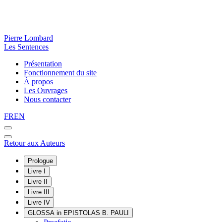
Pierre Lombard
Les Sentences
Présentation
Fonctionnement du site
À propos
Les Ouvrages
Nous contacter
FR
EN
Retour aux Auteurs
Prologue
Livre I
Livre II
Livre III
Livre IV
GLOSSA in EPISTOLAS B. PAULI