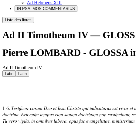
Ad Hebraeos XIII
IN PSALMOS COMMENTARIUS
Liste des livres
Ad II Timotheum IV — GLOS
Pierre LOMBARD - GLOSSA i
Ad II Timotheum IV
Latin
Latin
1-6.
Testificor coram Deo et Iesu Christo qui iudicaturus est vivos e
doctrina. Erit enim tempus cum sanam doctrinam non sustinebunt, sed 
Tu vero vigila, in omnibus labora, opus fac evangelistae, ministerium