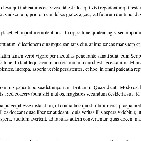
o Iesu qui iudicaturus est vivos, id est illos qui vivi reperientur qui resi
 ipsius adventum, priorem cui debes grates agere, vel futurum qui timendus
s placet, et importune nolentibus : tu opportune quidem agis, sed import
portunum, dilectionem curamque sanitatis eius animo teneas mansueto et
atim tamen verbi vigore per medullas penetrante sanati sunt, cum Scrip
rtune. In tantiloquio enim non est multum quod est necessarium. Et argue
ntes, increpa, asperis verbis persistentes, et hoc, in omni patientia rep
 nimis patienti persuadet imperium. Erit enim. Quasi dicat : Modo est h
is ; sed coacervabunt sibi multos, magistros secundum desideria sua, id 
 praecipit esse instandum, ut contra hoc quod futurum erat praepararetur
llos doceant quae libenter audeant ; quia veritas illis aspera videbitur, ut
aspera, auditum avertent, ad fabulas autem convertentur, quas docent mag