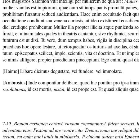
Hos magistros Salomon vult intelligi per mulierem de qua ait :
Mulier 
mulier vanitas est impiorum, quae cum sit inops panis promittit panes, id
prohibitam furantur seducti audientiam. Haec enim occultatio facit quasi 
occultatione condiunt sua venena curiosis, ut ideo existiment eos dic
dici credique prohibentur. Mulier illa propter illicita atque punienda
finxit, et utinam tales quales in theatris cantantur, sive rhythmica scu
futurum est ut dixi. Tu vero, dum tempus habes, vigila in disciplina ec
praedicas hoc opere testare, ut retorqueatur os turturis ad axellas, et
tuum, episcopatus scilicet, imple, scientia, vita et doctrina. Et ut im
se nimis affligeret propter praedictum praeceptum. Ego enim, quasi dicat 
[Haimo] Libare dicimus degustare, vel fundere, vel immolare.
[Ambrosius] Inde componitur delibare, quod hic ponitur pro ipsa immo
resolutionis,
id est mortis,
instat
, id est prope est. Et quasi aliquis qu
7-13.
Bonum certamen certavi, cursum consummavi, fidem servavi.
I
adventum eius. Festina ad me venire cito. Demas enim me reliquit d
tecum, est enim mihi utilis in ministerio. Tychicum autem misi Eph