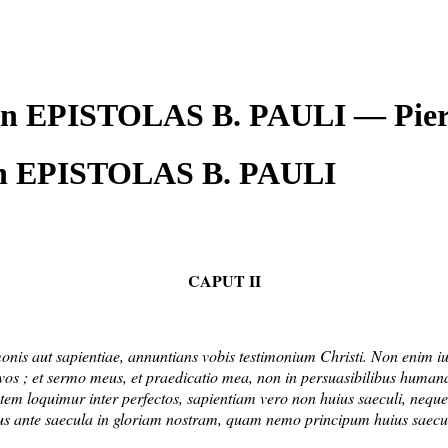
A in EPISTOLAS B. PAULI — P
n EPISTOLAS B. PAULI
CAPUT II
onis aut sapientiae, annuntians vobis testimonium Christi. Non enim iud
vos ; et sermo meus, et praedicatio mea, non in persuasibilibus humanae s
utem loquimur inter perfectos, sapientiam vero non huius saeculi, nequ
eus ante saecula in gloriam nostram, quam nemo principum huius saec