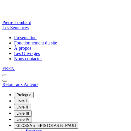
Pierre Lombard
Les Sentences
Présentation
Fonctionnement du site
À propos
Les Ouvrages
Nous contacter
FR
EN
Retour aux Auteurs
Prologue
Livre I
Livre II
Livre III
Livre IV
GLOSSA in EPISTOLAS B. PAULI