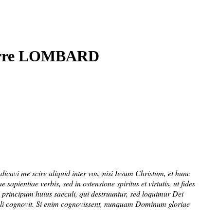
ierre LOMBARD
icavi me scire aliquid inter vos, nisi Iesum Christum, et hunc
apientiae verbis, sed in ostensione spiritus et virtutis, ut fides
e principum huius saeculi, qui destruuntur, sed loquimur Dei
uli cognovit. Si enim cognovissent, nunquam Dominum gloriae