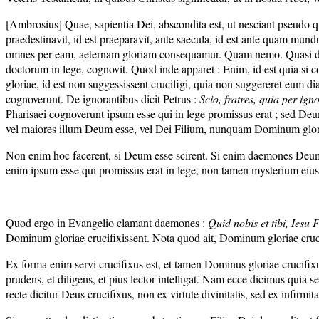
[Ambrosius] Quae, sapientia Dei, abscondita est, ut nesciant pseudo qu
praedestinavit, id est praeparavit, ante saecula, id est ante quam mun
omnes per eam, aeternam gloriam consequamur. Quam nemo. Quasi dicat
doctorum in lege, cognovit. Quod inde apparet : Enim, id est quia 
gloriae, id est non suggessissent crucifigi, quia non suggereret eum d
cognoverunt. De ignorantibus dicit Petrus :
Scio, fratres, quia per ig
Pharisaei cognoverunt ipsum esse qui in lege promissus erat ; sed Deum
vel maiores illum Deum esse, vel Dei Filium, nunquam Dominum gloria
Non enim hoc facerent, si Deum esse scirent. Si enim daemones Deum 
enim ipsum esse qui promissus erat in lege, non tamen mysterium eius 
Quod ergo in Evangelio clamant daemones :
Quid nobis et tibi, Iesu F
Dominum gloriae crucifixissent. Nota quod ait, Dominum gloriae cruc
Ex forma enim servi crucifixus est, et tamen Dominus gloriae crucifi
prudens, et diligens, et pius lector intelligat. Nam ecce dicimus quia
recte dicitur Deus crucifixus, non ex virtute divinitatis, sed ex infirm