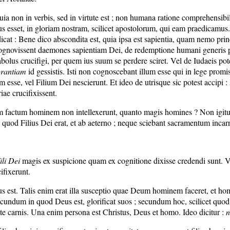
ia non in verbis, sed in virtute est ; non humana ratione comprehensibil
dus esset, in gloriam nostram, scilicet apostolorum, qui eam praedicamus.
 : Bene dico abscondita est, quia ipsa est sapientia, quam nemo prin
si cognovissent daemones sapientiam Dei, de redemptione humani gener
iabolus crucifigi, per quem ius suum se perdere sciret. Vel de Iudaeis p
norantiam
id gessistis. Isti non cognoscebant illum esse qui in lege promi
 esse, vel Filium Dei nescierunt. Et ideo de utrisque sic potest accipi 
e crucifixissent.
factum hominem non intellexerunt, quanto magis homines ? Non igitur i
quod Filius Dei erat, et ab aeterno ; neque sciebant sacramentum incarna
ili Dei
magis ex suspicione quam ex cognitione dixisse credendi sunt. V
ifixerunt.
xus est. Talis enim erat illa susceptio quae Deum hominem faceret, et
 secundum in quod Deus est, glorificat suos ; secundum hoc, scilicet quo
itate carnis. Una enim persona est Christus, Deus et homo. Ideo dicitur :
n