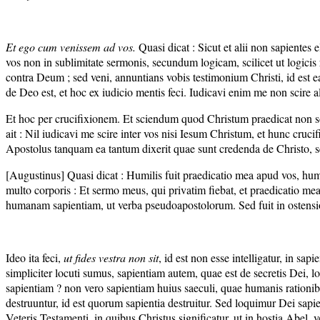
Et ego cum venissem ad vos.
Quasi dicat : Sicut et alii non sapientes 
vos non in sublimitate sermonis, secundum logicam, scilicet ut logicis
contra Deum ; sed veni, annuntians vobis testimonium Christi, id est e
de Deo est, et hoc ex iudicio mentis feci. Iudicavi enim me non scire al
Et hoc per crucifixionem. Et sciendum quod Christum praedicat non sol
ait : Nil iudicavi me scire inter vos nisi Iesum Christum, et hunc cruci
Apostolus tanquam ea tantum dixerit quae sunt credenda de Christo, se
[Augustinus] Quasi dicat : Humilis fuit praedicatio mea apud vos, humili
multo corporis : Et sermo meus, qui privatim fiebat, et praedicatio me
humanam sapientiam, ut verba pseudoapostolorum. Sed fuit in ostensione
Ideo ita feci,
ut fides vestra non sit
, id est non esse intelligatur, in sa
simpliciter locuti sumus, sapientiam autem, quae est de secretis Dei, 
sapientiam ? non vero sapientiam huius saeculi, quae humanis rationib
destruuntur, id est quorum sapientia destruitur. Sed loquimur Dei sap
Veteris Testamenti, in quibus Christus significatur, ut in hostia Abel, 