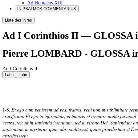
Ad Hebraeos XIII
IN PSALMOS COMMENTARIUS
Liste des livres
Ad I Corinthios II — GLOSS
Pierre LOMBARD - GLOSSA i
Ad I Corinthios II
Latin
Latin
1-8.
Et ego cum venissem ad vos, fratres, veni non in sublimitate serm
crucifixum. Et ego in infirmitate, et timore, et tremore multo fui apud 
vestra non sit in sapientia hominum, sed in virtute Dei. Sapientiam a
sapientiam in mysterio, quae abscondita est, quam praedestinavit D
crucifixissent.