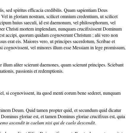
is, sed spiritus efficacia credibilis. Quam sapientiam Deus
 Vel in gloriam nostram, scilicet omnium credentium, ut scilicet
cipum huius saeculi, id est daemonum, vel philosophorum, vel
is per Christi mortem implendam, nunquam crucifixissent Dominum
otest accipi, quorum quidam cognoverunt Christum ; alii vero non
ssus erat eis. Maiores vero, ut principes sacerdotum, Scribae et
: si cognovissent, vel minores illum esse Messiam in lege promissum,
llum aliter scierunt daemones, quam scierunt principes. Sciebant
tionis, passionis et redemptionis.
el, si cognovissent, ita quod menti eorum bene sederet, nunquam
 hominem Deum. Quid tamen propter quid, et secundum quid dicatur
d Dominus gloriae est, et tamen Dominus gloriae crucifixus est, quia
emo ascendit in caelum nisi qui de caelo descendit
.