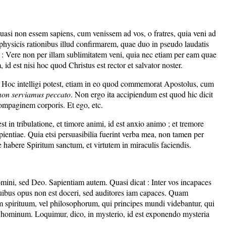
i quasi non essem sapiens, cum venissem ad vos, o fratres, quia veni ad
 physicis rationibus illud confirmarem, quae duo in pseudo laudatis
t : Vere non per illam sublimitatem veni, quia nec etiam per eam quae
id est nisi hoc quod Christus est rector et salvator noster.
t. Hoc intelligi potest, etiam in eo quod commemorat Apostolus, cum
a non serviamus peccato
. Non ergo ita accipiendum est quod hic dicit
compaginem corporis. Et ego, etc.
t in tribulatione, et timore animi, id est anxio animo ; et tremore
pientiae. Quia etsi persuasibilia fuerint verba mea, non tamen per
 habere Spiritum sanctum, et virtutem in miraculis faciendis.
r homini, sed Deo. Sapientiam autem. Quasi dicat : Inter vos incapaces
, quibus opus non est doceri, sed auditores iam capaces. Quam
um spirituum, vel philosophorum, qui principes mundi videbantur, qui
ne hominum. Loquimur, dico, in mysterio, id est exponendo mysteria