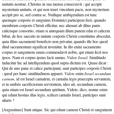
unitatis nostrae, Christus in sua mensa consecravit ; qui accipit
mysterium unitatis, et qui non tenet vinculum pacis, non mysterium
accipit pro se, sed contra se. Nullique ambigendum est tunc
quemque corporis et sanguinis Dominici participem fieri, quando
membrum corporis Christi efficitur, nec alienari ab illius panis
calicisque consortio, etiam si antequam illum panem edat et calicem
bibat, de hoc saeculo in unitate corporis Christi constitutus abscedat,
quia illius sacramenti beneficio non privatur, quando ille hoc quod
illud sacramentum significat invenitur. In illo enim sacramento
corpus et sanguinem suum commendavit nobis, qui etiam fecit nos
ipsos. Nam et corpus ipsius facti sumus.
Videte Israel.
Similitudo
inducitur hic ad intelligendum quod supra dictum est. Quasi dicat :
Qui de uno pane et calice participant, sunt participes corporis Christi
; quod per hanc similitudinem apparet.
Videte
enim
Israel secundum
carnem
, id est Israel carnalem, et carnalia legis praecepta servantem,
et in umbris sacrificiorum servientem, ideo ait, secundum carnem,
quia etiam est Israel secundum spiritum. Videte, dico, nonne enim
qui edunt hostias illas legis, scilicet carnalis Israel, participes sunt
altaris ?
[Augustinus] Sunt utique. Sic qui edunt carnem Christi et sanguinem