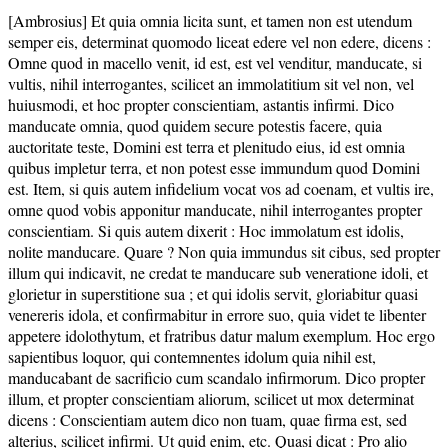
[Ambrosius] Et quia omnia licita sunt, et tamen non est utendum
semper eis, determinat quomodo liceat edere vel non edere, dicens :
Omne quod in macello venit, id est, est vel venditur, manducate, si
vultis, nihil interrogantes, scilicet an immolatitium sit vel non, vel
huiusmodi, et hoc propter conscientiam, astantis infirmi. Dico
manducate omnia, quod quidem secure potestis facere, quia
auctoritate teste, Domini est terra et plenitudo eius, id est omnia
quibus impletur terra, et non potest esse immundum quod Domini
est. Item, si quis autem infidelium vocat vos ad coenam, et vultis ire,
omne quod vobis apponitur manducate, nihil interrogantes propter
conscientiam. Si quis autem dixerit : Hoc immolatum est idolis,
nolite manducare. Quare ? Non quia immundus sit cibus, sed propter
illum qui indicavit, ne credat te manducare sub veneratione idoli, et
glorietur in superstitione sua ; et qui idolis servit, gloriabitur quasi
venereris idola, et confirmabitur in errore suo, quia videt te libenter
appetere idolothytum, et fratribus datur malum exemplum. Hoc ergo
sapientibus loquor, qui contemnentes idolum quia nihil est,
manducabant de sacrificio cum scandalo infirmorum. Dico propter
illum, et propter conscientiam aliorum, scilicet ut mox determinat
dicens : Conscientiam autem dico non tuam, quae firma est, sed
alterius, scilicet infirmi. Ut quid enim, etc. Quasi dicat : Pro alio