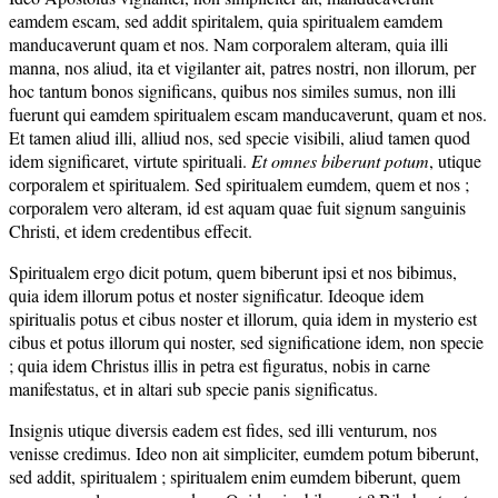
eamdem escam, sed addit spiritalem, quia spiritualem eamdem
manducaverunt quam et nos. Nam corporalem alteram, quia illi
manna, nos aliud, ita et vigilanter ait, patres nostri, non illorum, per
hoc tantum bonos significans, quibus nos similes sumus, non illi
fuerunt qui eamdem spiritualem escam manducaverunt, quam et nos.
Et tamen aliud illi, alliud nos, sed specie visibili, aliud tamen quod
idem significaret, virtute spirituali.
Et omnes biberunt potum
, utique
corporalem et spiritualem. Sed spiritualem eumdem, quem et nos ;
corporalem vero alteram, id est aquam quae fuit signum sanguinis
Christi, et idem credentibus effecit.
Spiritualem ergo dicit potum, quem biberunt ipsi et nos bibimus,
quia idem illorum potus et noster significatur. Ideoque idem
spiritualis potus et cibus noster et illorum, quia idem in mysterio est
cibus et potus illorum qui noster, sed significatione idem, non specie
; quia idem Christus illis in petra est figuratus, nobis in carne
manifestatus, et in altari sub specie panis significatus.
Insignis utique diversis eadem est fides, sed illi venturum, nos
venisse credimus. Ideo non ait simpliciter, eumdem potum biberunt,
sed addit, spiritualem ; spiritualem enim eumdem biberunt, quem