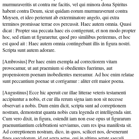
murmuraveritis ut contra me facitis, vel qui minora dona Spiritus
habent contra Deum, sicut quidam eorum murmuraverunt contra
Moysen, et ideo perierunt ab exterminatore angelo, qui extra
terminos promissae terrae eos percussit. Haec autem omnia. Quasi
dicat : Propter sua peccata haec eis contigerunt, et non modo propter
hoc, sed etiam ut figuraretur, quod pro similibus periremus, et hoc
est quod ait : Haec autem omnia contingebant illis in figura nostri.
Scripta sunt autem adorare.
[Ambrosius] Per haec enim exempla ad correctiorem vitam
provocamur, ut aut praemium si obedientes fuerimus, aut
propensiorem poenam inobedientes mereamur. Ad hoc enim relatae
sunt peccantium poenae ut corrigamur : aliter erit maior poena.
[Augustinus] Ecce hic aperuit cur illae litterae veteris testamenti
accipiuntur a nobis, et cur illa rerum signa iam non sit necesse
observari a nobis. Dum enim dicit, scripta sunt ad correptionem
nostram, demonstrat quanta nobis cura legenda et intelligenda sint.
Cum vero dixit, in figura, ostendit iam non esse opus ut figurarum
praenuntiantium celebrationi serviamus, cum res ipsa manifesta sit.
Ad correptionem nostram, dico, in quos, scilicet nos, devenerunt
fines saeculorum, id est sexta aetas, qui in ultima aetate saeculi