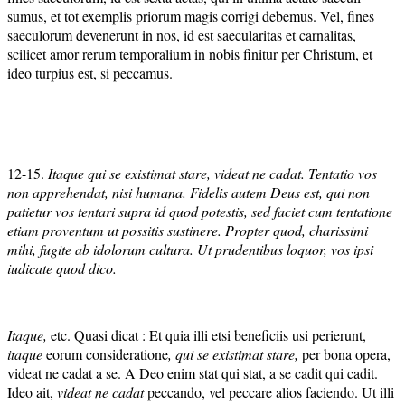
sumus, et tot exemplis priorum magis corrigi debemus. Vel, fines
saeculorum devenerunt in nos, id est saecularitas et carnalitas,
scilicet amor rerum temporalium in nobis finitur per Christum, et
ideo turpius est, si peccamus.
12-15.
Itaque qui se existimat stare, videat ne cadat. Tentatio vos
non apprehendat, nisi humana. Fidelis autem Deus est, qui non
patietur vos tentari supra id quod potestis, sed faciet cum tentatione
etiam proventum ut possitis sustinere. Propter quod, charissimi
mihi, fugite ab idolorum cultura. Ut prudentibus loquor, vos ipsi
iudicate quod dico.
Itaque,
etc. Quasi dicat : Et quia illi etsi beneficiis usi perierunt,
itaque
eorum consideratione
, qui se existimat stare,
per bona opera,
videat ne cadat a se. A Deo enim stat qui stat, a se cadit qui cadit.
Ideo ait,
videat ne cadat
peccando, vel peccare alios faciendo. Ut illi