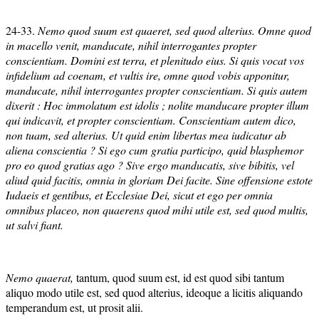
24-33.
Nemo quod suum est quaeret, sed quod alterius. Omne quod
in macello venit, manducate, nihil interrogantes propter
conscientiam. Domini est terra, et plenitudo eius. Si quis vocat vos
infidelium ad coenam, et vultis ire, omne quod vobis apponitur,
manducate, nihil interrogantes propter conscientiam. Si quis autem
dixerit : Hoc immolatum est idolis ; nolite manducare propter illum
qui indicavit, et propter conscientiam. Conscientiam autem dico,
non tuam, sed alterius. Ut quid enim libertas mea iudicatur ab
aliena conscientia ? Si ego cum gratia participo, quid blasphemor
pro eo quod gratias ago ? Sive ergo manducatis, sive bibitis, vel
aliud quid facitis, omnia in gloriam Dei facite. Sine offensione estote
Iudaeis et gentibus, et Ecclesiae Dei, sicut et ego per omnia
omnibus placeo, non quaerens quod mihi utile est, sed quod multis,
ut salvi fiant.
Nemo quaerat,
tantum, quod suum est, id est quod sibi tantum
aliquo modo utile est, sed quod alterius, ideoque a licitis aliquando
temperandum est, ut prosit alii.