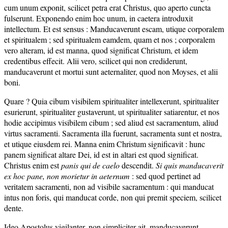
cum unum exponit, scilicet petra erat Christus, quo aperto cuncta
fulserunt. Exponendo enim hoc unum, in caetera introduxit
intellectum. Et est sensus : Manducaverunt escam, utique corporalem
et spiritualem ; sed spiritualem eamdem, quam et nos ; corporalem
vero alteram, id est manna, quod significat Christum, et idem
credentibus effecit. Alii vero, scilicet qui non crediderunt,
manducaverunt et mortui sunt aeternaliter, quod non Moyses, et alii
boni.
Quare ? Quia cibum visibilem spiritualiter intellexerunt, spiritualiter
esurierunt, spiritualiter gustaverunt, ut spiritualiter satiarentur, et nos
hodie accipimus visibilem cibum ; sed aliud est sacramentum, aliud
virtus sacramenti. Sacramenta illa fuerunt, sacramenta sunt et nostra,
et utique eiusdem rei. Manna enim Christum significavit : hunc
panem significat altare Dei, id est in altari est quod significat.
Christus enim est
panis qui de caelo
descendit.
Si quis manducaverit
ex hoc pane, non morietur in aeternum
: sed quod pertinet ad
veritatem sacramenti, non ad visibile sacramentum : qui manducat
intus non foris, qui manducat corde, non qui premit speciem, scilicet
dente.
Ideo Apostolus vigilanter, non simpliciter ait, manducaverunt