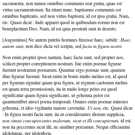
sacramenta, non tamen omnibus communis erat gratia, quae est
virtus sacramentorum. Ita etiam nunc, baptismus communis est
omnibus baptizatis, sed non virtus baptismi, id est ipsa gratia. Nam,
etc. Quasi dicat : Inde apparet quod in quibusdam eorum non est
beneplacitum Deo. Nam, id est quia prostrati sunt in deserto.
[Augustinus] Ne autem putetis homines finxisse haec, subdit :
Haec
autem sunt
, non dico dicta vel scripta, sed
facta in figura nostri.
Non enim propter ipsos tantum, haec facta sunt, sed propter nos,
scilicet propter correptionem nostram. Iste enim poenae figurae
fuerunt nostrarum poenarum. Quantae ergo poenae sunt, quarum
illae figurae fuerunt. Sicut enim in bonis multo melius est, id quod
per figuram signatur quam ipsa figura, ut regnum caelorum melius
est quam terra promissionis, ita in malis longe peius est quod
significatur quam figura significans, ut gehenna peior est
quantumlibet atroci poena temporali. Omnes enim poenae minores
gehenna, et ideo vigilantia maiore cavendae.
Ut non,
etc. Quasi dicat
: In figura nostri facta sunt, ita ut considerantes illorum supplicia,
non simus concupiscentes malorum, sicut et illi concupierunt,
id est
non ita peccemus sicut illi, ne similiter pereamus. Neque efficiamini
idololatrae, per idolothyta.