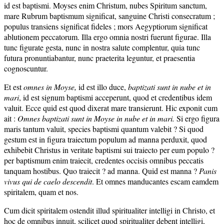
id est baptismi. Moyses enim Christum, nubes Spiritum sanctum,
mare Rubrum baptismum significat, sanguine Christi consecratum ;
populus transiens significat fideles ; mors Aegyptiorum significat
ablutionem peccatorum. Illa ergo omnia nostri fuerunt figurae. Illa
tunc figurate gesta, nunc in nostra salute complentur, quia tunc
futura pronuntiabantur, nunc praeterita leguntur, et praesentia
cognoscuntur.
Et est
omnes
in Moyse,
id est illo duce,
baptizati sunt in nube et in
mari
, id est signum baptismi acceperunt, quod et credentibus idem
valuit. Ecce quid est quod dixerat mare transierunt. Hic exponit cum
ait :
Omnes baptizati sunt in Moyse in nube et in mari.
Si ergo figura
maris tantum valuit, species baptismi quantum valebit ? Si quod
gestum est in figura traiectum populum ad manna perduxit, quod
exhibebit Christus in veritate baptismi sui traiecto per eum populo ?
per baptismum enim traiecit, credentes occisis omnibus peccatis
tanquam hostibus. Quo traiecit ? ad manna. Quid est manna ?
Panis
vivus qui de caelo descendit
. Et omnes manducantes escam eamdem
spiritalem, quam et nos.
Cum dicit spiritalem ostendit illud spiritualiter intelligi in Christo, et
hoc de omnibus innuit, scilicet quod spiritualiter debent intelligi,