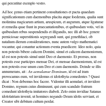
qui percutitur exemplo vestro.
Ad hoc genus etiam pertinent consultationes et pacta quaedam
significationum cum daemonibus placita atque foederata, qualia sunt
molimina magicarum artium, aruspicum, et augurum, atque ligaturae
et remedia quae fiunt in praecantationibus, et quibusdam votis, vel in
quibusdam rebus suspendendis et illigandis, nec illi ab hoc genere
perniciosae superstitionis segregandi sunt, qui genethliaci, ob
natalium dierum considerationes, nunc autem vulgo mathematici
vocantur, qui conantur actionum eventa praedicere. Ideo nolo, quia
non potestis bibere calicem Domini, simul et calicem daemoniorum,
id est non potestis simul uniri Deo et daemonio. Et prorsus, non
potestis esse participes mensae Dei, et mensae daemoniorum, id est
non potestis esse unum cum Deo et cum daemoniis. Deinde se illis
annumerans, ait :
An aemulamur Dominum
, id est ad iram
provocamus eum, vel invidemus ei idolothyta comedentes ? Quasi
dicat : Non debemus hoc facere. Videntur illi aemulari, et invidere
Domino, regnum cuius diminuunt, qui cum scandalo fratrum
comedunt idolothyta imitatores diaboli. Zelo enim invidiae Satanas
idololatriam invenit, ut homines negando Deum idolis serviant, et
Creator sibi debitum cultum perdat.