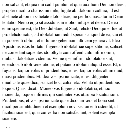
non salvant, et quia qui cadit punitur, et quia auxilium Dei non deest,
propter quod, o charissimi mihi, fugite ab idolorum cultura, id est
abstinete ab omni satietate idololatriae, ne per hoc nascatur in Deum
tentatio. Nemo ergo sit assiduus in idolio, nil speret de eo. De eo
enim sperare est, de Deo dubitare, ut Saul, relicto Deo qui ei fuerat
pro delicto iratus, ad idololatriam rediit sperans aliquid de ea, cui et
in praesenti obfuit, et in futuro gehennam ultricem generavit. Ideo
Apostolus istos hortatur fugere ab idololatriae superstitione, scilicet
ne comedant sapientes idolothyta cum offendiculo infirmorum,
quibus idololatrae videntur. Vel ne ipsi infirmi idololatrae sint,
edendo sub idoli veneratione, et putando idolum aliquid esse. Et, ut
fugiatis, loquor vobis ut prudentibus, id est loquor vobis altum quid,
quasi prudentibus. Et ideo vos ipsi iudicate, id est diligenter
diiudicate quae dico, scilicet hoc, calix. etc. Vel ita ut prudentibus
loquor. Quasi dicat : Moneo vos fugere ab idololatria, et hoc
monendo, loquor infirmis qui sunt inter vos ut supra locutus sum.
Prudentibus, et vos ipsi iudicate quae dico, an vera et bona sint :
quod per similitudinem et exemplum novi sacramenti ostendit, ut
facilius suadeat, quia cui verba non satisfaciunt, solent exempla
suadere.