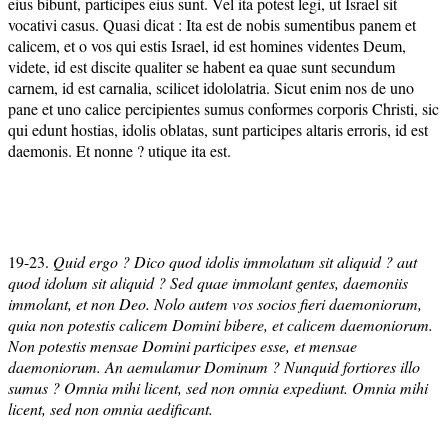
eius bibunt, participes eius sunt. Vel ita potest legi, ut Israel sit
vocativi casus. Quasi dicat : Ita est de nobis sumentibus panem et
calicem, et o vos qui estis Israel, id est homines videntes Deum,
videte, id est discite qualiter se habent ea quae sunt secundum
carnem, id est carnalia, scilicet idololatria. Sicut enim nos de uno
pane et uno calice percipientes sumus conformes corporis Christi, sic
qui edunt hostias, idolis oblatas, sunt participes altaris erroris, id est
daemonis. Et nonne ? utique ita est.
19-23.
Quid ergo ? Dico quod idolis immolatum sit aliquid ? aut
quod idolum sit aliquid ? Sed quae immolant gentes, daemoniis
immolant, et non Deo. Nolo autem vos socios fieri daemoniorum,
quia non potestis calicem Domini bibere, et calicem daemoniorum.
Non potestis mensae Domini participes esse, et mensae
daemoniorum. An aemulamur Dominum ? Nunquid fortiores illo
sumus ? Omnia mihi licent, sed non omnia expediunt. Omnia mihi
licent, sed non omnia aedificant.