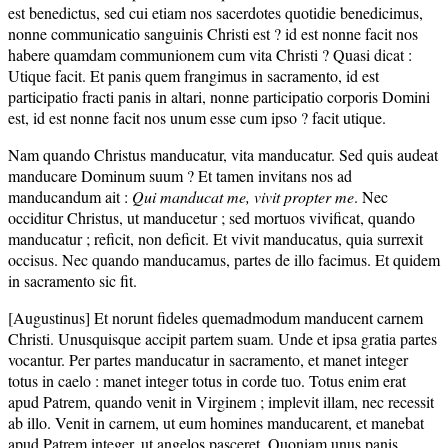
est benedictus, sed cui etiam nos sacerdotes quotidie benedicimus,
nonne communicatio sanguinis Christi est ? id est nonne facit nos
habere quamdam communionem cum vita Christi ? Quasi dicat :
Utique facit. Et panis quem frangimus in sacramento, id est
participatio fracti panis in altari, nonne participatio corporis Domini
est, id est nonne facit nos unum esse cum ipso ? facit utique.
Nam quando Christus manducatur, vita manducatur. Sed quis audeat
manducare Dominum suum ? Et tamen invitans nos ad
manducandum ait :
Qui manducat me, vivit propter me
. Nec
occiditur Christus, ut manducetur ; sed mortuos vivificat, quando
manducatur ; reficit, non deficit. Et vivit manducatus, quia surrexit
occisus. Nec quando manducamus, partes de illo facimus. Et quidem
in sacramento sic fit.
[Augustinus] Et norunt fideles quemadmodum manducent carnem
Christi. Unusquisque accipit partem suam. Unde et ipsa gratia partes
vocantur. Per partes manducatur in sacramento, et manet integer
totus in caelo : manet integer totus in corde tuo. Totus enim erat
apud Patrem, quando venit in Virginem ; implevit illam, nec recessit
ab illo. Venit in carnem, ut eum homines manducarent, et manebat
apud Patrem integer, ut angelos pasceret. Quoniam unus panis.