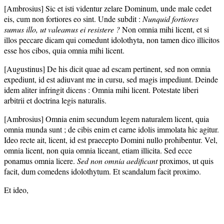
[Ambrosius] Sic et isti videntur zelare Dominum, unde male cedet
eis, cum non fortiores eo sint. Unde subdit :
Nunquid fortiores
sumus illo, ut valeamus ei resistere ?
Non omnia mihi licent, et si
illos peccare dicam qui comedunt idolothyta, non tamen dico illicitos
esse hos cibos, quia omnia mihi licent.
[Augustinus] De his dicit quae ad escam pertinent, sed non omnia
expediunt, id est adiuvant me in cursu, sed magis impediunt. Deinde
idem aliter infringit dicens : Omnia mihi licent. Potestate liberi
arbitrii et doctrina legis naturalis.
[Ambrosius] Omnia enim secundum legem naturalem licent, quia
omnia munda sunt ; de cibis enim et carne idolis immolata hic agitur.
Ideo recte ait, licent, id est praecepto Domini nullo prohibentur. Vel,
omnia licent, non quia omnia liceant, etiam illicita. Sed ecce
ponamus omnia licere.
Sed non omnia aedificant
proximos, ut quis
facit, dum comedens idolothytum. Et scandalum facit proximo.
Et ideo,