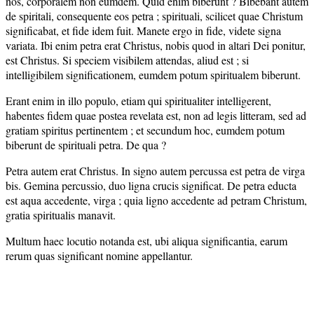
nos, corporalem non eumdem. Quid enim biberunt ? Bibebant autem
de spiritali, consequente eos petra ; spirituali, scilicet quae Christum
significabat, et fide idem fuit. Manete ergo in fide, videte signa
variata. Ibi enim petra erat Christus, nobis quod in altari Dei ponitur,
est Christus. Si speciem visibilem attendas, aliud est ; si
intelligibilem significationem, eumdem potum spiritualem biberunt.
Erant enim in illo populo, etiam qui spiritualiter intelligerent,
habentes fidem quae postea revelata est, non ad legis litteram, sed ad
gratiam spiritus pertinentem ; et secundum hoc, eumdem potum
biberunt de spirituali petra. De qua ?
Petra autem erat Christus. In signo autem percussa est petra de virga
bis. Gemina percussio, duo ligna crucis significat. De petra educta
est aqua accedente, virga ; quia ligno accedente ad petram Christum,
gratia spiritualis manavit.
Multum haec locutio notanda est, ubi aliqua significantia, earum
rerum quas significant nomine appellantur.