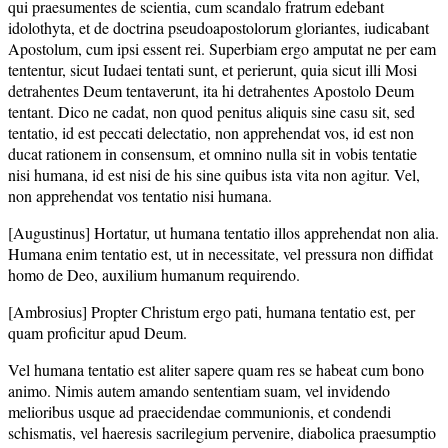
qui praesumentes de scientia, cum scandalo fratrum edebant
idolothyta, et de doctrina pseudoapostolorum gloriantes, iudicabant
Apostolum, cum ipsi essent rei. Superbiam ergo amputat ne per eam
tententur, sicut Iudaei tentati sunt, et perierunt, quia sicut illi Mosi
detrahentes Deum tentaverunt, ita hi detrahentes Apostolo Deum
tentant. Dico ne cadat, non quod penitus aliquis sine casu sit, sed
tentatio, id est peccati delectatio, non apprehendat vos, id est non
ducat rationem in consensum, et omnino nulla sit in vobis tentatie
nisi humana, id est nisi de his sine quibus ista vita non agitur. Vel,
non apprehendat vos tentatio nisi humana.
[Augustinus] Hortatur, ut humana tentatio illos apprehendat non alia.
Humana enim tentatio est, ut in necessitate, vel pressura non diffidat
homo de Deo, auxilium humanum requirendo.
[Ambrosius] Propter Christum ergo pati, humana tentatio est, per
quam proficitur apud Deum.
Vel humana tentatio est aliter sapere quam res se habeat cum bono
animo. Nimis autem amando sententiam suam, vel invidendo
melioribus usque ad praecidendae communionis, et condendi
schismatis, vel haeresis sacrilegium pervenire, diabolica praesumptio