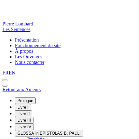
Pierre Lombard
Les Sentences
Présentation
Fonctionnement du site
À propos
Les Ouvrages
Nous contacter
FR
EN
Retour aux Auteurs
Prologue
Livre I
Livre II
Livre III
Livre IV
GLOSSA in EPISTOLAS B. PAULI