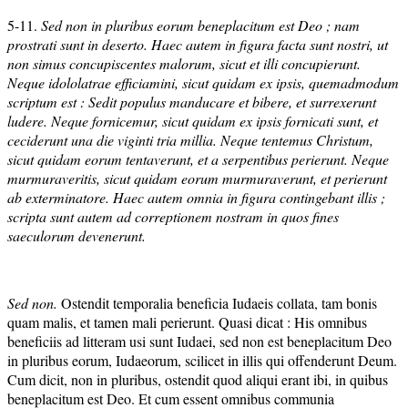
5-11.
Sed non in pluribus eorum beneplacitum est Deo ; nam
prostrati sunt in deserto.
Haec autem in figura facta sunt nostri, ut
non simus concupiscentes malorum, sicut et illi concupierunt.
Neque idololatrae efficiamini, sicut quidam ex ipsis, quemadmodum
scriptum est : Sedit populus manducare et bibere, et surrexerunt
ludere. Neque fornicemur, sicut quidam ex ipsis fornicati sunt, et
ceciderunt una die viginti tria millia. Neque tentemus Christum,
sicut quidam eorum tentaverunt, et a serpentibus perierunt. Neque
murmuraveritis, sicut quidam eorum murmuraverunt, et perierunt
ab exterminatore.
Haec autem omnia in figura contingebant illis ;
scripta sunt autem ad correptionem nostram in quos fines
saeculorum devenerunt.
Sed non.
Ostendit temporalia beneficia Iudaeis collata, tam bonis
quam malis, et tamen mali perierunt. Quasi dicat : His omnibus
beneficiis ad litteram usi sunt Iudaei, sed non est beneplacitum Deo
in pluribus eorum, Iudaeorum, scilicet in illis qui offenderunt Deum.
Cum dicit, non in pluribus, ostendit quod aliqui erant ibi, in quibus
beneplacitum est Deo. Et cum essent omnibus communia