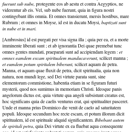
fuerunt sub nube,
protegente eos ab aestu et contra Aegyptios, ne
viderentur ab eis. Vel, sub nube fuerunt, quia in figura nostri
contingebant illis omnia. Et omnes transierunt, mersis hostibus, mare
Rubrum ; et omnes in Moyse, id est in ducatu Moysi,
baptizati sunt
in nube et in mari.
[Ambrosius] id est purgati per visa signa illa ; quia per ea, et a morte
imminente liberati sunt ; et ab ignorantia Dei quae premebat tunc
omnes gentes mundati, praeparati sunt ad accipiendam legem :
et
omnes eamdem escam spiritualem manducaverunt,
scilicet manna ;
et eumdem potum spiritalem biberunt,
scilicet aquam de petra.
Manna, et aquam quae fluxit de petra, dicit spiritualia, quia non
natura, non mundi lege, sed Dei virtute parata sunt, sine
elementorum commistione, habentia etiam in se figuram futuri
mysterii, quod nos sumimus in memoriam Christi. Ideoque panis
angelorum dictus est, quia virtute qua angeli subsistunt creatus est,
hoc significans quia de caelis venturus erat, qui spiritualiter pasceret.
Unde et manna prius Dominico die venit de caelo ad saturitatem
populi. Ideoque secundum hoc recte escam, et potum illorum dicit
spiritualem, id est spirituale aliquid significantem.
Bibebant autem
de spiritali petra
, quia Dei virtute ex ea fluebat aqua consequente