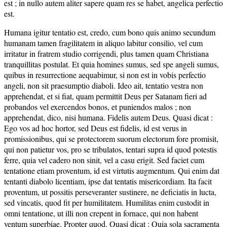
est ; in nullo autem aliter sapere quam res se habet, angelica perfectio
est.
Humana igitur tentatio est, credo, cum bono quis animo secundum
humanam tamen fragilitatem in aliquo labitur consilio, vel cum
irritatur in fratrem studio corrigendi, plus tamen quam Christiana
tranquillitas postulat. Et quia homines sumus, sed spe angeli sumus,
quibus in resurrectione aequabimur, si non est in vobis perfectio
angeli, non sit praesumptio diaboli. Ideo ait, tentatio vestra non
apprehendat, et si fiat, quam permittit Deus per Satanam fieri ad
probandos vel exercendos bonos, et puniendos malos ; non
apprehendat, dico, nisi humana. Fidelis autem Deus. Quasi dicat :
Ego vos ad hoc hortor, sed Deus est fidelis, id est verus in
promissionibus, qui se protectorem suorum electorum fore promisit,
qui non patietur vos, pro se tribulatos, tentari supra id quod potestis
ferre, quia vel cadero non sinit, vel a casu erigit. Sed faciet cum
tentatione etiam proventum, id est virtutis augmentum. Qui enim dat
tentanti diabolo licentiam, ipse dat tentatis misericordiam. Ita facit
proventum, ut possitis perseveranter sustinere, ne deficiatis in lucta,
sed vincatis, quod fit per humilitatem. Humilitas enim custodit in
omni tentatione, ut illi non crepent in fornace, qui non habent
ventum superbiae. Propter quod. Quasi dicat : Quia sola sacramenta