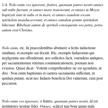
1-4.
Nolo enim vos ignorare, fratres, quoniam patres nostri omnes
sub nube fuerunt, et omnes mare transierunt, et omnes in Moyse
baptizati sunt in nube et in mari, et omnes eamdem escam
spiritalem manducaverunt, et omnes eumdem potum spiritalem
biberunt. Bibebant autem de spiritali consequente eos petra, petra
autem erat Christus.
Nolo enim,
etc. In praecedentibus abstinere a licitis inductione
similium, et exemplo sui docuit. Hic, exemplo Iudaeorum qui
negligentia sua offenderunt, nos sollicitos facit, ostendens antiquos,
per sacramentorum veterum communicationem, poenam non
evasisse. Quasi dicat : Volenti comprehendere sic est agendum, ut
dixi : Non enim baptismus et caetera sacramenta sufficiunt, ut
quidam putant, sicut nec Iudaeis beneficia Dei valuerunt, cum post
peccarent.
Nolo enim vos ignorare,
o fratres,
quoniam patres nostri,
id est
institutores nostrae fidei.
Omnes
, scilicet tam boni quam mali,