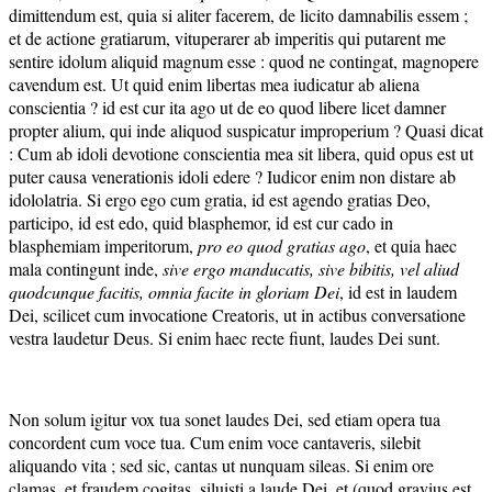
dimittendum est, quia si aliter facerem, de licito damnabilis essem ;
et de actione gratiarum, vituperarer ab imperitis qui putarent me
sentire idolum aliquid magnum esse : quod ne contingat, magnopere
cavendum est. Ut quid enim libertas mea iudicatur ab aliena
conscientia ? id est cur ita ago ut de eo quod libere licet damner
propter alium, qui inde aliquod suspicatur improperium ? Quasi dicat
: Cum ab idoli devotione conscientia mea sit libera, quid opus est ut
puter causa venerationis idoli edere ? Iudicor enim non distare ab
idololatria. Si ergo ego cum gratia, id est agendo gratias Deo,
participo, id est edo, quid blasphemor, id est cur cado in
blasphemiam imperitorum,
pro eo quod gratias ago
, et quia haec
mala contingunt inde,
sive ergo manducatis, sive bibitis, vel aliud
quodcunque facitis, omnia facite in gloriam Dei
, id est in laudem
Dei, scilicet cum invocatione Creatoris, ut in actibus conversatione
vestra laudetur Deus. Si enim haec recte fiunt, laudes Dei sunt.
Non solum igitur vox tua sonet laudes Dei, sed etiam opera tua
concordent cum voce tua. Cum enim voce cantaveris, silebit
aliquando vita ; sed sic, cantas ut nunquam sileas. Si enim ore
clamas, et fraudem cogitas, siluisti a laude Dei, et (quod gravius est