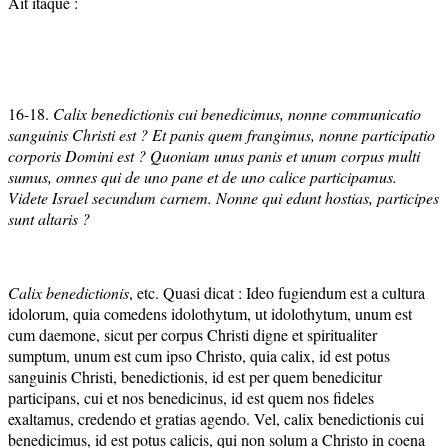
Ait itaque :
16-18.
Calix benedictionis cui benedicimus, nonne communicatio
sanguinis Christi est ? Et panis quem frangimus, nonne participatio
corporis Domini est ? Quoniam unus panis et unum corpus multi
sumus, omnes qui de uno pane et de uno calice participamus.
Videte Israel secundum carnem. Nonne qui edunt hostias, participes
sunt altaris ?
Calix benedictionis
, etc. Quasi dicat : Ideo fugiendum est a cultura
idolorum, quia comedens idolothytum, ut idolothytum, unum est
cum daemone, sicut per corpus Christi digne et spiritualiter
sumptum, unum est cum ipso Christo, quia calix, id est potus
sanguinis Christi, benedictionis, id est per quem benedicitur
participans, cui et nos benedicinus, id est quem nos fideles
exaltamus, credendo et gratias agendo. Vel, calix benedictionis cui
benedicimus, id est potus calicis, qui non solum a Christo in coena