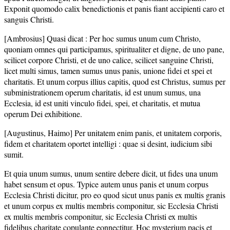
Exponit quomodo calix benedictionis et panis fiant accipienti caro et
sanguis Christi.
[Ambrosius] Quasi dicat : Per hoc sumus unum cum Christo,
quoniam omnes qui participamus, spiritualiter et digne, de uno pane,
scilicet corpore Christi, et de uno calice, scilicet sanguine Christi,
licet multi simus, tamen sumus unus panis, unione fidei et spei et
charitatis. Et unum corpus illius capitis, quod est Christus, sumus per
subministrationem operum charitatis, id est unum sumus, una
Ecclesia, id est uniti vinculo fidei, spei, et charitatis, et mutua
operum Dei exhibitione.
[Augustinus, Haimo] Per unitatem enim panis, et unitatem corporis,
fidem et charitatem oportet intelligi : quae si desint, iudicium sibi
sumit.
Et quia unum sumus, unum sentire debere dicit, ut fides una unum
habet sensum et opus. Typice autem unus panis et unum corpus
Ecclesia Christi dicitur, pro eo quod sicut unus panis ex multis granis
et unum corpus ex multis membris componitur, sic Ecclesia Christi
ex multis membris componitur, sic Ecclesia Christi ex multis
fidelibus charitate copulante eonnectitur. Hoc mysterium pacis et