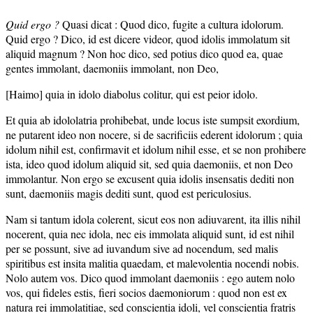
Quid ergo ?
Quasi dicat : Quod dico, fugite a cultura idolorum.
Quid ergo ? Dico, id est dicere videor, quod idolis immolatum sit
aliquid magnum ? Non hoc dico, sed potius dico quod ea, quae
gentes immolant, daemoniis immolant, non Deo,
[Haimo] quia in idolo diabolus colitur, qui est peior idolo.
Et quia ab idololatria prohibebat, unde locus iste sumpsit exordium,
ne putarent ideo non nocere, si de sacrificiis ederent idolorum ; quia
idolum nihil est, confirmavit et idolum nihil esse, et se non prohibere
ista, ideo quod idolum aliquid sit, sed quia daemoniis, et non Deo
immolantur. Non ergo se excusent quia idolis insensatis dediti non
sunt, daemoniis magis dediti sunt, quod est periculosius.
Nam si tantum idola colerent, sicut eos non adiuvarent, ita illis nihil
nocerent, quia nec idola, nec eis immolata aliquid sunt, id est nihil
per se possunt, sive ad iuvandum sive ad nocendum, sed malis
spiritibus est insita malitia quaedam, et malevolentia nocendi nobis.
Nolo autem vos. Dico quod immolant daemoniis : ego autem nolo
vos, qui fideles estis, fieri socios daemoniorum : quod non est ex
natura rei immolatitiae, sed conscientia idoli, vel conscientia fratris