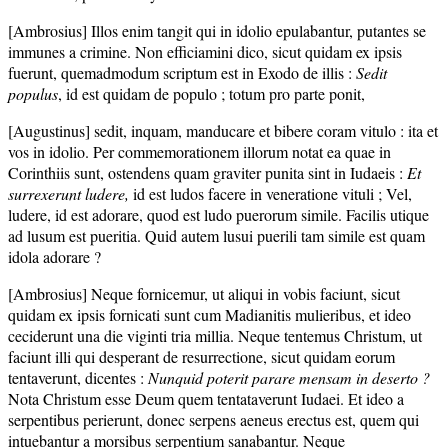
[Ambrosius] Illos enim tangit qui in idolio epulabantur, putantes se
immunes a crimine. Non efficiamini dico, sicut quidam ex ipsis
fuerunt, quemadmodum scriptum est in Exodo de illis :
Sedit
populus
, id est quidam de populo ; totum pro parte ponit,
[Augustinus] sedit, inquam, manducare et bibere coram vitulo : ita et
vos in idolio. Per commemorationem illorum notat ea quae in
Corinthiis sunt, ostendens quam graviter punita sint in Iudaeis :
Et
surrexerunt ludere,
id est ludos facere in veneratione vituli ; Vel,
ludere, id est adorare, quod est ludo puerorum simile. Facilis utique
ad lusum est pueritia. Quid autem lusui puerili tam simile est quam
idola adorare ?
[Ambrosius] Neque fornicemur, ut aliqui in vobis faciunt, sicut
quidam ex ipsis fornicati sunt cum Madianitis mulieribus, et ideo
ceciderunt una die viginti tria millia. Neque tentemus Christum, ut
faciunt illi qui desperant de resurrectione, sicut quidam eorum
tentaverunt, dicentes :
Nunquid poterit parare mensam in deserto ?
Nota Christum esse Deum quem tentataverunt Iudaei. Et ideo a
serpentibus perierunt, donec serpens aeneus erectus est, quem qui
intuebantur a morsibus serpentium sanabantur. Neque