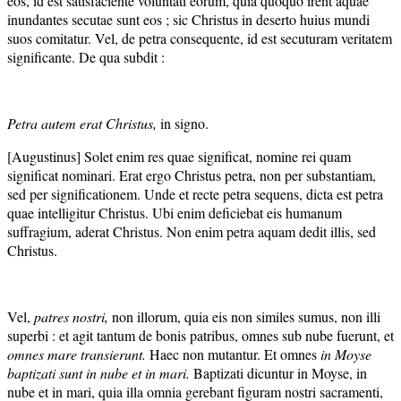
eos, id est satisfaciente voluntati eorum, quia quoquo irent aquae
inundantes secutae sunt eos ; sic Christus in deserto huius mundi
suos comitatur. Vel, de petra consequente, id est secuturam veritatem
significante. De qua subdit :
Petra autem erat Christus,
in signo.
[Augustinus] Solet enim res quae significat, nomine rei quam
significat nominari. Erat ergo Christus petra, non per substantiam,
sed per significationem. Unde et recte petra sequens, dicta est petra
quae intelligitur Christus. Ubi enim deficiebat eis humanum
suffragium, aderat Christus. Non enim petra aquam dedit illis, sed
Christus.
Vel,
patres nostri,
non illorum, quia eis non similes sumus, non illi
superbi : et agit tantum de bonis patribus, omnes sub nube fuerunt, et
omnes mare transierunt.
Haec non mutantur. Et omnes
in Moyse
baptizati sunt in nube et in mari.
Baptizati dicuntur in Moyse, in
nube et in mari, quia illa omnia gerebant figuram nostri sacramenti,