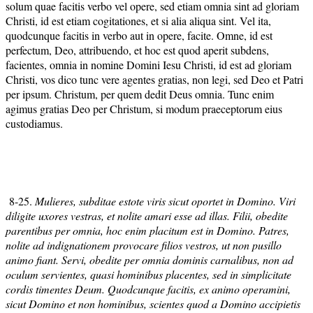
solum quae facitis verbo vel opere, sed etiam omnia sint ad gloriam
Christi, id est etiam cogitationes, et si alia aliqua sint. Vel ita,
quodcunque facitis in verbo aut in opere, facite. Omne, id est
perfectum, Deo, attribuendo, et hoc est quod aperit subdens,
facientes, omnia in nomine Domini Iesu Christi, id est ad gloriam
Christi, vos dico tunc vere agentes gratias, non legi, sed Deo et Patri
per ipsum. Christum, per quem dedit Deus omnia. Tunc enim
agimus gratias Deo per Christum, si modum praeceptorum eius
custodiamus.
8-25.
Mulieres, subditae estote viris sicut oportet in Domino. Viri
diligite uxores vestras, et nolite amari esse ad illas. Filii, obedite
parentibus per omnia, hoc enim placitum est in Domino. Patres,
nolite ad indignationem provocare filios vestros, ut non pusillo
animo fiant. Servi, obedite per omnia dominis carnalibus, non ad
oculum servientes, quasi hominibus placentes, sed in simplicitate
cordis timentes Deum. Quodcunque facitis, ex animo operamini,
sicut Domino et non hominibus, scientes quod a Domino accipietis