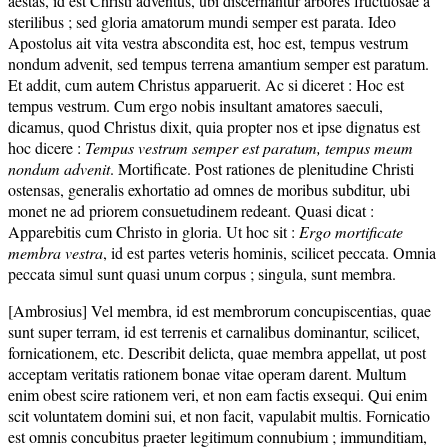
aestas, id est Christi adventus, ubi discernantur arbores fructuosae a
sterilibus ; sed gloria amatorum mundi semper est parata. Ideo
Apostolus ait vita vestra abscondita est, hoc est, tempus vestrum
nondum advenit, sed tempus terrena amantium semper est paratum.
Et addit, cum autem Christus apparuerit. Ac si diceret : Hoc est
tempus vestrum. Cum ergo nobis insultant amatores saeculi,
dicamus, quod Christus dixit, quia propter nos et ipse dignatus est
hoc dicere :
Tempus vestrum semper est paratum, tempus meum
nondum advenit
. Mortificate. Post rationes de plenitudine Christi
ostensas, generalis exhortatio ad omnes de moribus subditur, ubi
monet ne ad priorem consuetudinem redeant. Quasi dicat :
Apparebitis cum Christo in gloria. Ut hoc sit :
Ergo mortificate
membra vestra
, id est partes veteris hominis, scilicet peccata. Omnia
peccata simul sunt quasi unum corpus ; singula, sunt membra.
[Ambrosius] Vel membra, id est membrorum concupiscentias, quae
sunt super terram, id est terrenis et carnalibus dominantur, scilicet,
fornicationem, etc. Describit delicta, quae membra appellat, ut post
acceptam veritatis rationem bonae vitae operam darent. Multum
enim obest scire rationem veri, et non eam factis exsequi. Qui enim
scit voluntatem domini sui, et non facit, vapulabit multis. Fornicatio
est omnis concubitus praeter legitimum connubium ; immunditiam,