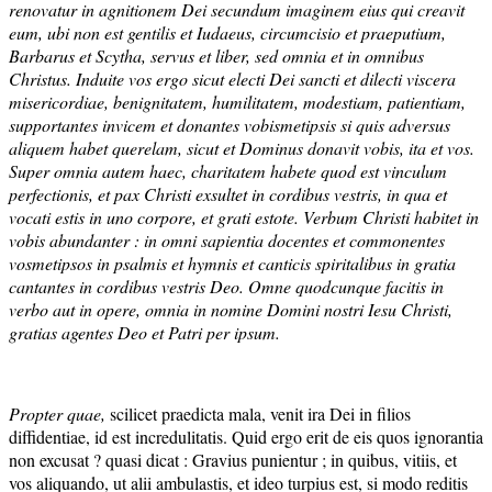
renovatur in agnitionem Dei secundum imaginem eius qui creavit
eum, ubi non est gentilis et Iudaeus, circumcisio et praeputium,
Barbarus et Scytha, servus et liber, sed omnia et in omnibus
Christus. Induite vos ergo sicut electi Dei sancti et dilecti viscera
misericordiae, benignitatem, humilitatem, modestiam, patientiam,
supportantes invicem et donantes vobismetipsis si quis adversus
aliquem habet querelam, sicut et Dominus donavit vobis, ita et vos.
Super omnia autem haec, charitatem habete quod est vinculum
perfectionis, et pax Christi exsultet in cordibus vestris, in qua et
vocati estis in uno corpore, et grati estote. Verbum Christi habitet in
vobis abundanter : in omni sapientia docentes et commonentes
vosmetipsos in psalmis et hymnis et canticis spiritalibus in gratia
cantantes in cordibus vestris Deo. Omne quodcunque facitis in
verbo aut in opere, omnia in nomine Domini nostri Iesu Christi,
gratias agentes Deo et Patri per ipsum.
Propter quae,
scilicet praedicta mala, venit ira Dei in filios
diffidentiae, id est incredulitatis. Quid ergo erit de eis quos ignorantia
non excusat ? quasi dicat : Gravius punientur ; in quibus, vitiis, et
vos aliquando, ut alii ambulastis, et ideo turpius est, si modo reditis