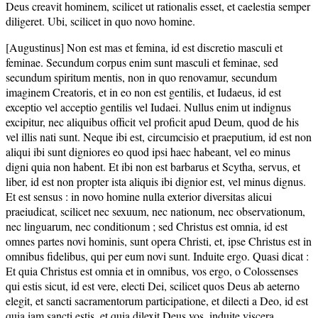
Deus creavit hominem, scilicet ut rationalis esset, et caelestia semper
diligeret. Ubi, scilicet in quo novo homine.
[Augustinus] Non est mas et femina, id est discretio masculi et
feminae. Secundum corpus enim sunt masculi et feminae, sed
secundum spiritum mentis, non in quo renovamur, secundum
imaginem Creatoris, et in eo non est gentilis, et Iudaeus, id est
exceptio vel acceptio gentilis vel Iudaei. Nullus enim ut indignus
excipitur, nec aliquibus officit vel proficit apud Deum, quod de his
vel illis nati sunt. Neque ibi est, circumcisio et praeputium, id est non
aliqui ibi sunt digniores eo quod ipsi haec habeant, vel eo minus
digni quia non habent. Et ibi non est barbarus et Scytha, servus, et
liber, id est non propter ista aliquis ibi dignior est, vel minus dignus.
Et est sensus : in novo homine nulla exterior diversitas alicui
praeiudicat, scilicet nec sexuum, nec nationum, nec observationum,
nec linguarum, nec conditionum ; sed Christus est omnia, id est
omnes partes novi hominis, sunt opera Christi, et, ipse Christus est in
omnibus fidelibus, qui per eum novi sunt. Induite ergo. Quasi dicat :
Et quia Christus est omnia et in omnibus, vos ergo, o Colossenses
qui estis sicut, id est vere, electi Dei, scilicet quos Deus ab aeterno
elegit, et sancti sacramentorum participatione, et dilecti a Deo, id est
quia iam sancti estis, et quia dilexit Deus vos, induite viscera