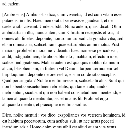
ad eadem.
[Ambrosius] Ambulastis dico, cum viveretis, id est cum vitam esse
putaretis, in illis. Haec memorat ut se evasisse gaudeant, et de
caetero sibi caveant. Unde subdit : Nunc autem, quasi dicat : Olim
ambulastis in illis, nunc autem, cum Christum recepistis et vos, ut
omnes alii fideles, deponite, non solum supradicta grandia vitia, sed
etiam omnia alia, scilicet iram, quae est subitus animi motus. Post
maiora, prohibet minora, ne videantur haec non esse periculosa ;
addit, indignationem, de alio sublimato ; malitiam, effectum irae,
scilicet indignationis. Malitia autem est qua quis molitur damnum
alicui, blasphemiam, in fratrem vel Deum ; turpem sermonem vel
turpiloquium, deponite de ore vestro, etsi in corde sit conceptus.
Quid per singula ? Nolite mentiri invicem, scilicet alii aliis. Sunt qui
non habent consuetudinem ebrietatis, qui tamen aliquando
inebriantur ; sicut sunt qui non habent consuetudinem mentiendi, et
tamen aliquando mentiuntur, sic et in aliis fit. Prohibet ergo
aliquando mentiri, et praecipue mentiri assidue.
Dico, nolite mentiri : vos dico, exspoliantes vos veterem hominem, id
est habitum peccatorum, cum actibus suis, ut nec actus peccati
interdum adsit. Homo enim vetus nihil est aliud quam vita vetus,