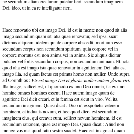
ne secundum aliam creaturam putetur fieri, secundum imaginem
Dei, ideo, ut in ea re intelligatur fieri.
Haec renovatio ubi est imago Dei, id est in mente non quod sit alia
imago secundum quam sit, alia quae renovatur, sed ipsa, sicut
dicimus aliquem fidelem qui de corpore abscedit, mortuum esse
secundum corpus non secundum spiritum, quia corpore vel in
corpore mortuus est, non anima vel in anima. Sic aliquis dicitur
pulcher vel fortis secundum corpus, non secundum animam. Et nota
quod alia est imago ista quae renovatur in agnitionem Dei, alia est
imago illa, ad quam factus est primus homo non mulier. Unde supra
ad Corinthios :
Vir est imago Dei et gloria, mulier autem gloria viri
.
Illa imago, scilicet est, ut quomodo ex uno Deo omnia, ita ex uno
homine omnes homines essent. Haec autem imago quam de
agnitione Dei dicit creari, et in femina est sicut in viro. Vel ita,
secundum imaginem. Quasi dicat : Dico ut exspolietis veterem
hominem, et induatis novum, et hoc quod dico, est secundum
imaginem eius, qui creavit eum, scilicet novum hominem, id est
secundum rationem, quae est imago Dei. Quasi dicat : Aliud non
moneo vos nisi quod ratio vestra suadet. Haec est imago ad quam