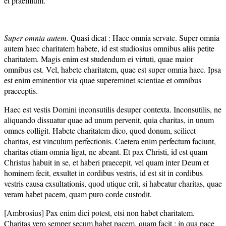
et praemium.
Super omnia autem.
Quasi dicat : Haec omnia servate. Super omnia
autem haec charitatem habete, id est studiosius omnibus aliis petite
charitatem. Magis enim est studendum ei virtuti, quae maior
omnibus est. Vel, habete charitatem, quae est super omnia haec. Ipsa
est enim eminentior via quae supereminet scientiae et omnibus
praeceptis.
Haec est vestis Domini inconsutilis desuper contexta. Inconsutilis, ne
aliquando dissuatur quae ad unum pervenit, quia charitas, in unum
omnes colligit. Habete charitatem dico, quod donum, scilicet
charitas, est vinculum perfectionis. Caetera enim perfectum faciunt,
charitas etiam omnia ligat, ne abeant. Et pax Christi, id est quam
Christus habuit in se, et haberi praecepit, vel quam inter Deum et
hominem fecit, exsultet in cordibus vestris, id est sit in cordibus
vestris causa exsultationis, quod utique erit, si habeatur charitas, quae
veram habet pacem, quam puro corde custodit.
[Ambrosius] Pax enim dici potest, etsi non habet charitatem.
Charitas vero semper secum habet pacem, quam facit ; in qua pace