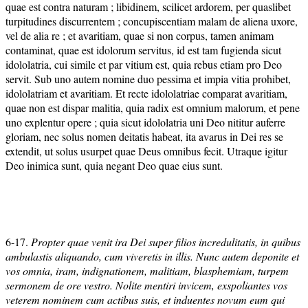
quae est contra naturam ; libidinem, scilicet ardorem, per quaslibet
turpitudines discurrentem ; concupiscentiam malam de aliena uxore,
vel de alia re ; et avaritiam, quae si non corpus, tamen animam
contaminat, quae est idolorum servitus, id est tam fugienda sicut
idololatria, cui simile et par vitium est, quia rebus etiam pro Deo
servit. Sub uno autem nomine duo pessima et impia vitia prohibet,
idololatriam et avaritiam. Et recte idololatriae comparat avaritiam,
quae non est dispar malitia, quia radix est omnium malorum, et pene
uno explentur opere ; quia sicut idololatria uni Deo nititur auferre
gloriam, nec solus nomen deitatis habeat, ita avarus in Dei res se
extendit, ut solus usurpet quae Deus omnibus fecit. Utraque igitur
Deo inimica sunt, quia negant Deo quae eius sunt.
6-17.
Propter quae venit ira Dei super filios incredulitatis, in quibus
ambulastis aliquando, cum viveretis in illis. Nunc autem deponite et
vos omnia, iram, indignationem, malitiam, blasphemiam, turpem
sermonem de ore vestro. Nolite mentiri invicem, exspoliantes vos
veterem nominem cum actibus suis, et induentes novum eum qui