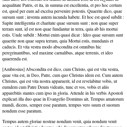
aequalitate Patris, et ita, in summa est excellentia, et pro hoc certum
est, quod per eum ad excelsa pervenire potestis. Quaerite dico, quae
sursum sunt ; inventa autem iucunda habete. Et hoc est quod subdit :
Sapite intelligentia et charitate quae sursum sunt ; non quae super
terram sunt, id est non quae fundantur in terra, quia ab his mortui
estis. Unde subdit : Mortui enim quasi dicat : Ideo quae sursum sunt
quaerite non quae supra terram, quia Mortui estis, mundanis et
caducis. Et vita vestra modo abscondita est omnibus hic
peregrinantibus, sed maxime carnalibus, atque terrenis, et ideo
quaerenda est.
[Ambrosius] Abscondita est dico, cum Christo, qui est vita vestra,
quae vita est, in Deo, Patre, cum quo Christus idem est. Cum autem
Christus, qui est vita nostra apparuerit, id est revelabitur vobis, ut
eumdem cum Patre Deum videatis, tunc et vos, vobis et aliis
apparebitis stantes cum ipso in gloria. Attende in his verbis Apostoli
explicari illa duo quae in Evangelio Dominus ait, Tempus amatorum
mundi, dicens, semper esse paratum, tempus vero suum et suorum
nondum esse paratum.
Tempus autem gloriae nostrae nondum venit, quia nondum venit