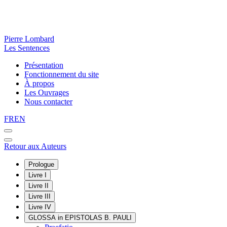
Pierre Lombard
Les Sentences
Présentation
Fonctionnement du site
À propos
Les Ouvrages
Nous contacter
FR
EN
Retour aux Auteurs
Prologue
Livre I
Livre II
Livre III
Livre IV
GLOSSA in EPISTOLAS B. PAULI