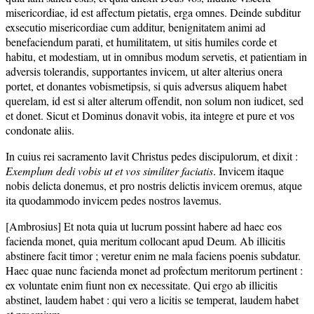
misericordiae, id est affectum pietatis, erga omnes. Deinde subditur
exsecutio misericordiae cum additur, benignitatem animi ad
benefaciendum parati, et humilitatem, ut sitis humiles corde et
habitu, et modestiam, ut in omnibus modum servetis, et patientiam in
adversis tolerandis, supportantes invicem, ut alter alterius onera
portet, et donantes vobismetipsis, si quis adversus aliquem habet
querelam, id est si alter alterum offendit, non solum non iudicet, sed
et donet. Sicut et Dominus donavit vobis, ita integre et pure et vos
condonate aliis.
In cuius rei sacramento lavit Christus pedes discipulorum, et dixit :
Exemplum dedi vobis ut et vos similiter faciatis
. Invicem itaque
nobis delicta donemus, et pro nostris delictis invicem oremus, atque
ita quodammodo invicem pedes nostros lavemus.
[Ambrosius] Et nota quia ut lucrum possint habere ad haec eos
facienda monet, quia meritum collocant apud Deum. Ab illicitis
abstinere facit timor ; veretur enim ne mala faciens poenis subdatur.
Haec quae nunc facienda monet ad profectum meritorum pertinent :
ex voluntate enim fiunt non ex necessitate. Qui ergo ab illicitis
abstinet, laudem habet : qui vero a licitis se temperat, laudem habet