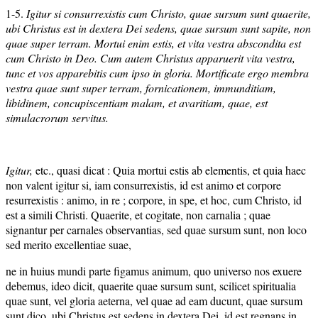
1-5.
Igitur si consurrexistis cum Christo, quae sursum sunt quaerite,
ubi Christus est in dextera Dei sedens, quae sursum sunt sapite, non
quae super terram. Mortui enim estis, et vita vestra abscondita est
cum Christo in Deo. Cum autem Christus apparuerit vita vestra,
tunc et vos apparebitis cum ipso in gloria. Mortificate ergo membra
vestra quae sunt super terram, fornicationem, immunditiam,
libidinem, concupiscentiam malam, et avaritiam, quae, est
simulacrorum servitus.
Igitur,
etc., quasi dicat : Quia mortui estis ab elementis, et quia haec
non valent igitur si, iam consurrexistis, id est animo et corpore
resurrexistis : animo, in re ; corpore, in spe, et hoc, cum Christo, id
est a simili Christi. Quaerite, et cogitate, non carnalia ; quae
signantur per carnales observantias, sed quae sursum sunt, non loco
sed merito excellentiae suae,
ne in huius mundi parte figamus animum, quo universo nos exuere
debemus, ideo dicit, quaerite quae sursum sunt, scilicet spiritualia
quae sunt, vel gloria aeterna, vel quae ad eam ducunt, quae sursum
sunt dico, ubi Christus est sedens in dextera Dei, id est regnans in