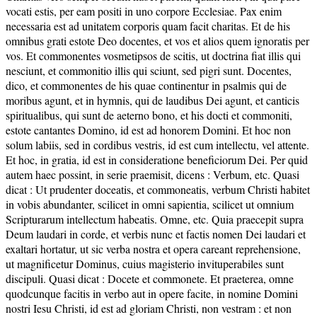
vocati estis, per eam positi in uno corpore Ecclesiae. Pax enim
necessaria est ad unitatem corporis quam facit charitas. Et de his
omnibus grati estote Deo docentes, et vos et alios quem ignoratis per
vos. Et commonentes vosmetipsos de scitis, ut doctrina fiat illis qui
nesciunt, et commonitio illis qui sciunt, sed pigri sunt. Docentes,
dico, et commonentes de his quae continentur in psalmis qui de
moribus agunt, et in hymnis, qui de laudibus Dei agunt, et canticis
spiritualibus, qui sunt de aeterno bono, et his docti et commoniti,
estote cantantes Domino, id est ad honorem Domini. Et hoc non
solum labiis, sed in cordibus vestris, id est cum intellectu, vel attente.
Et hoc, in gratia, id est in consideratione beneficiorum Dei. Per quid
autem haec possint, in serie praemisit, dicens : Verbum, etc. Quasi
dicat : Ut prudenter doceatis, et commoneatis, verbum Christi habitet
in vobis abundanter, scilicet in omni sapientia, scilicet ut omnium
Scripturarum intellectum habeatis. Omne, etc. Quia praecepit supra
Deum laudari in corde, et verbis nunc et factis nomen Dei laudari et
exaltari hortatur, ut sic verba nostra et opera careant reprehensione,
ut magnificetur Dominus, cuius magisterio invituperabiles sunt
discipuli. Quasi dicat : Docete et commonete. Et praeterea, omne
quodcunque facitis in verbo aut in opere facite, in nomine Domini
nostri Iesu Christi, id est ad gloriam Christi, non vestram : et non