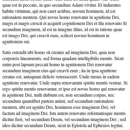
quae est in peccato, in quo secundum Adam vivitur. Et induentes
habitu virtutum, qui non caret actibus, novum hominem, id est
rationalem mentem. Qui novus homo renovatur in agnitione Dei,
magis et magis crescit et acquirit cognitionem Dei et illa renovatio fit
secundum imaginem, id est in imagine illius, id est in ratione quae
est imago Dei, qui creavit eum, scilicet novum hominem in
agnitionem sui.
Satis ostendit ubi homo sit creatus ad imaginem Dei, quia non
corporeis lineamentis, sed forma quadam intelligibilis mentis. Sicut
enim post lapsum peccati homo in agnitionem Dei renovatur
secundum imaginem eius qui creavit eum ; ita in ipsa agnitione
creatus est, antequam delicto veterasceret. Unde rursus in eadem
agnitione renovatur. Unde supra renovamini spiritu mentis vestrae. Si
ergo spiritu mentis renovamur, et ipse est novus homo qui renovatur
in agnitione Dei, nulli dubium est, non secundum corpus, nec
secundum quamlibet partem animi, sed secundum rationalem
mentem, ubi est agnitio Dei, hominem esse imaginem Dei, vel
factum ad imaginem Dei. Ista autem renovatio reformatioque mentis
dicitur fieri, vel secundum Deum, vel secundum imaginem Dei ; sed
ideo dicitur secundum Deum, sicut in Epistola ad Ephesios legitur,