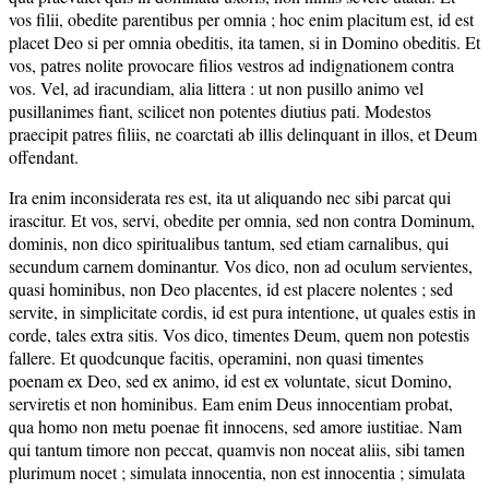
vos filii, obedite parentibus per omnia ; hoc enim placitum est, id est
placet Deo si per omnia obeditis, ita tamen, si in Domino obeditis. Et
vos, patres nolite provocare filios vestros ad indignationem contra
vos. Vel, ad iracundiam, alia littera : ut non pusillo animo vel
pusillanimes fiant, scilicet non potentes diutius pati. Modestos
praecipit patres filiis, ne coarctati ab illis delinquant in illos, et Deum
offendant.
Ira enim inconsiderata res est, ita ut aliquando nec sibi parcat qui
irascitur. Et vos, servi, obedite per omnia, sed non contra Dominum,
dominis, non dico spiritualibus tantum, sed etiam carnalibus, qui
secundum carnem dominantur. Vos dico, non ad oculum servientes,
quasi hominibus, non Deo placentes, id est placere nolentes ; sed
servite, in simplicitate cordis, id est pura intentione, ut quales estis in
corde, tales extra sitis. Vos dico, timentes Deum, quem non potestis
fallere. Et quodcunque facitis, operamini, non quasi timentes
poenam ex Deo, sed ex animo, id est ex voluntate, sicut Domino,
serviretis et non hominibus. Eam enim Deus innocentiam probat,
qua homo non metu poenae fit innocens, sed amore iustitiae. Nam
qui tantum timore non peccat, quamvis non noceat aliis, sibi tamen
plurimum nocet ; simulata innocentia, non est innocentia ; simulata