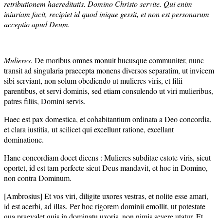
retributionem haereditatis. Domino Christo servite. Qui enim
iniuriam facit, recipiet id quod inique gessit, et non est personarum
acceptio apud Deum.
Mulieres
. De moribus omnes monuit hucusque communiter, nunc
transit ad singularia praecepta monens diversos separatim, ut invicem
sibi serviant, non solum obediendo ut mulieres viris, et filii
parentibus, et servi dominis, sed etiam consulendo ut viri mulieribus,
patres filiis, Domini servis.
Haec est pax domestica, et cohabitantium ordinata a Deo concordia,
et clara iustitia, ut scilicet qui excellunt ratione, excellant
dominatione.
Hanc concordiam docet dicens : Mulieres subditae estote viris, sicut
oportet, id est tam perfecte sicut Deus mandavit, et hoc in Domino,
non contra Dominum.
[Ambrosius] Et vos viri, diligite uxores vestras, et nolite esse amari,
id est acerbi, ad illas. Per hoc rigorem dominii emollit, ut potestate
qua praevalet quis in dominatu uxoris, non nimis severe utatur. Et