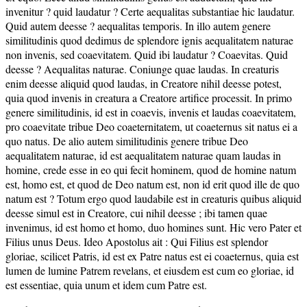
invenitur ? quid laudatur ? Certe aequalitas substantiae hic laudatur.
Quid autem deesse ? aequalitas temporis. In illo autem genere
similitudinis quod dedimus de splendore ignis aequalitatem naturae
non invenis, sed coaevitatem. Quid ibi laudatur ? Coaevitas. Quid
deesse ? Aequalitas naturae. Coniunge quae laudas. In creaturis
enim deesse aliquid quod laudas, in Creatore nihil deesse potest,
quia quod invenis in creatura a Creatore artifice processit. In primo
genere similitudinis, id est in coaevis, invenis et laudas coaevitatem,
pro coaevitate tribue Deo coaeternitatem, ut coaeternus sit natus ei a
quo natus. De alio autem similitudinis genere tribue Deo
aequalitatem naturae, id est aequalitatem naturae quam laudas in
homine, crede esse in eo qui fecit hominem, quod de homine natum
est, homo est, et quod de Deo natum est, non id erit quod ille de quo
natum est ? Totum ergo quod laudabile est in creaturis quibus aliquid
deesse simul est in Creatore, cui nihil deesse ; ibi tamen quae
invenimus, id est homo et homo, duo homines sunt. Hic vero Pater et
Filius unus Deus. Ideo Apostolus ait : Qui Filius est splendor
gloriae, scilicet Patris, id est ex Patre natus est ei coaeternus, quia est
lumen de lumine Patrem revelans, et eiusdem est cum eo gloriae, id
est essentiae, quia unum et idem cum Patre est.