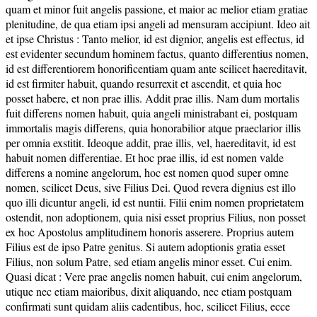
quam et minor fuit angelis passione, et maior ac melior etiam gratiae
plenitudine, de qua etiam ipsi angeli ad mensuram accipiunt. Ideo ait
et ipse Christus : Tanto melior, id est dignior, angelis est effectus, id
est evidenter secundum hominem factus, quanto differentius nomen,
id est differentiorem honorificentiam quam ante scilicet haereditavit,
id est firmiter habuit, quando resurrexit et ascendit, et quia hoc
posset habere, et non prae illis. Addit prae illis. Nam dum mortalis
fuit differens nomen habuit, quia angeli ministrabant ei, postquam
immortalis magis differens, quia honorabilior atque praeclarior illis
per omnia exstitit. Ideoque addit, prae illis, vel, haereditavit, id est
habuit nomen differentiae. Et hoc prae illis, id est nomen valde
differens a nomine angelorum, hoc est nomen quod super omne
nomen, scilicet Deus, sive Filius Dei. Quod revera dignius est illo
quo illi dicuntur angeli, id est nuntii. Filii enim nomen proprietatem
ostendit, non adoptionem, quia nisi esset proprius Filius, non posset
ex hoc Apostolus amplitudinem honoris asserere. Proprius autem
Filius est de ipso Patre genitus. Si autem adoptionis gratia esset
Filius, non solum Patre, sed etiam angelis minor esset. Cui enim.
Quasi dicat : Vere prae angelis nomen habuit, cui enim angelorum,
utique nec etiam maioribus, dixit aliquando, nec etiam postquam
confirmati sunt quidam aliis cadentibus, hoc, scilicet Filius, ecce