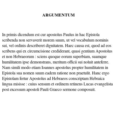
ARGUMENTUM
In primis dicendum est cur apostolus Paulus in hac Epistola
scribenda non servaverit morem suum, ut vel vocabulum nominis
sui, vel ordinis describeret dignitatem. Haec causa est, quod ad eos
scribens qui ex circumcisione crediderant, quasi gentium Apostolus
et non Hebraeorum : sciens quoque eorum superbiam, suamque
humilitatem ipse demonstrans, meritum officii sui noluit anteferre.
Nam simili modo etiam Ioannes apostolus propter humilitatem in
Epistola sua nomen suum eadem ratione non praetulit. Hanc ergo
Epistolam fertur Apostolus ad Hebraeos conscriptam Hebraica
lingua misisse : cuius sensum et ordinem retinens Lucas evangelista
post excessum apostoli Pauli Graeco sermone composuit.