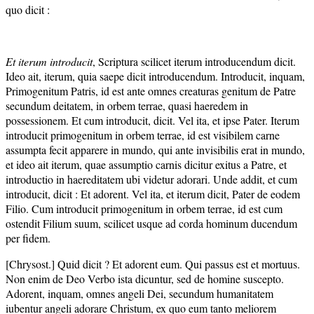
quo dicit :
Et iterum introducit
, Scriptura scilicet iterum introducendum dicit.
Ideo ait, iterum, quia saepe dicit introducendum. Introducit, inquam,
Primogenitum Patris, id est ante omnes creaturas genitum de Patre
secundum deitatem, in orbem terrae, quasi haeredem in
possessionem. Et cum introducit, dicit. Vel ita, et ipse Pater. Iterum
introducit primogenitum in orbem terrae, id est visibilem carne
assumpta fecit apparere in mundo, qui ante invisibilis erat in mundo,
et ideo ait iterum, quae assumptio carnis dicitur exitus a Patre, et
introductio in haereditatem ubi videtur adorari. Unde addit, et cum
introducit, dicit : Et adorent. Vel ita, et iterum dicit, Pater de eodem
Filio. Cum introducit primogenitum in orbem terrae, id est cum
ostendit Filium suum, scilicet usque ad corda hominum ducendum
per fidem.
[Chrysost.] Quid dicit ? Et adorent eum. Qui passus est et mortuus.
Non enim de Deo Verbo ista dicuntur, sed de homine suscepto.
Adorent, inquam, omnes angeli Dei, secundum humanitatem
iubentur angeli adorare Christum, ex quo eum tanto meliorem