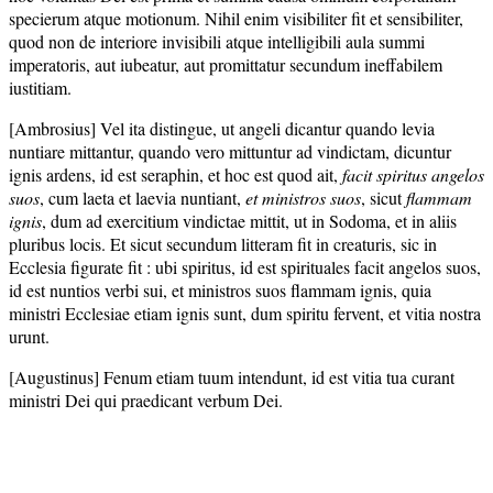
specierum atque motionum. Nihil enim visibiliter fit et sensibiliter,
quod non de interiore invisibili atque intelligibili aula summi
imperatoris, aut iubeatur, aut promittatur secundum ineffabilem
iustitiam.
[Ambrosius] Vel ita distingue, ut angeli dicantur quando levia
nuntiare mittantur, quando vero mittuntur ad vindictam, dicuntur
ignis ardens, id est seraphin, et hoc est quod ait,
facit spiritus angelos
suos
, cum laeta et laevia nuntiant,
et ministros suos
, sicut
flammam
ignis
, dum ad exercitium vindictae mittit, ut in Sodoma, et in aliis
pluribus locis. Et sicut secundum litteram fit in creaturis, sic in
Ecclesia figurate fit : ubi spiritus, id est spirituales facit angelos suos,
id est nuntios verbi sui, et ministros suos flammam ignis, quia
ministri Ecclesiae etiam ignis sunt, dum spiritu fervent, et vitia nostra
urunt.
[Augustinus] Fenum etiam tuum intendunt, id est vitia tua curant
ministri Dei qui praedicant verbum Dei.