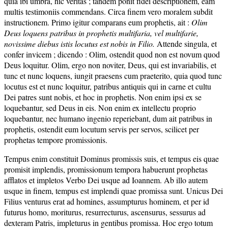
quia ibi umbra, hic veritas ; tandem ponit fidei descriptionem, eam
multis testimoniis commendans. Circa finem vero moralem subdit
instructionem. Primo igitur comparans eum prophetis, ait :
Olim
Deus loquens patribus in prophetis multifaria, vel multifarie,
novissime diebus istis locutus est nobis in Filio.
Attende singula, et
confer invicem ; dicendo : Olim, ostendit quod non est novum quod
Deus loquitur. Olim, ergo non noviter, Deus, qui est invariabilis, et
tunc et nunc loquens, iungit praesens cum praeterito, quia quod tunc
locutus est et nunc loquitur, patribus antiquis qui in carne et cultu
Dei patres sunt nobis, et hoc in prophetis. Non enim ipsi ex se
loquebantur, sed Deus in eis. Non enim ex intellectu proprio
loquebantur, nec humano ingenio reperiebant, dum ait patribus in
prophetis, ostendit eum locutum servis per servos, scilicet per
prophetas tempore promissionis.
Tempus enim constituit Dominus promissis suis, et tempus eis quae
promisit implendis, promissionum tempora habuerunt prophetas
afflatos et impletos Verbo Dei usque ad Ioannem. Ab illo autem
usque in finem, tempus est implendi quae promissa sunt. Unicus Dei
Filius venturus erat ad homines, assumpturus hominem, et per id
futurus homo, moriturus, resurrecturus, ascensurus, sessurus ad
dexteram Patris, impleturus in gentibus promissa. Hoc ergo totum