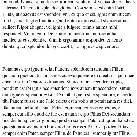
poterunt. Utens nominibus rerum temporalium, dixit, candor est lucis
aeternae. Et hoc ait, splendor gloriae. Coaeternus est enim Patri
Filius, ut coaevus est splendor igni, ex quo et est. Ignis enim lucem
fundit, lux ab igne funditur. Quid enim a quo existat si quaeramus,
scilicet fulgor ab igne, vel ignis a fulgore, omnis anima mihi
respondet. Voluit enim Deus inseminare omni animae initia
intellectus et sapientiae. Omnis ergo anima respondet, et nemo
dubitat quod splendor de igne existit, non ignis de splendore.
Ponamus ergo ignem velut Patrem, splendorem tanquam Filium,
quia iam praelocuti sumus nos coaeva quaerere in creaturis, per quae
coaeterna in Creatore astruamus. Si lucernam accendere cupio,
nondum est ibi ignis nec splendor ; mox autem ut accendero, simul
cum igne et splendor existit. Da mihi ignem sine splendore, et credo
tibi Patrem fuisse sine Filio ; dicta est a vobis ut potuit tanta res dici,
illa tamen ineffabilia sint. Potest ergo semper esse generans, et
semper cum illo quod de illo est natum : ergo Filius Dei secundum
hoc dicitur splendor gloriae, quod ei semper Pater est, quod habet de
quo sit, non secundum hoc quod prius esset Pater, et postea Filius ;
semper enim Pater, semper Filius de Patre est ; semper igitur Filius