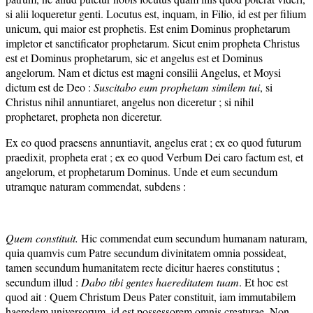
si alii loqueretur genti. Locutus est, inquam, in Filio, id est per filium
unicum, qui maior est prophetis. Est enim Dominus prophetarum
impletor et sanctificator prophetarum. Sicut enim propheta Christus
est et Dominus prophetarum, sic et angelus est et Dominus
angelorum. Nam et dictus est magni consilii Angelus, et Moysi
dictum est de Deo :
Suscitabo eum prophetam similem tui
, si
Christus nihil annuntiaret, angelus non diceretur ; si nihil
prophetaret, propheta non diceretur.
Ex eo quod praesens annuntiavit, angelus erat ; ex eo quod futurum
praedixit, propheta erat ; ex eo quod Verbum Dei caro factum est, et
angelorum, et prophetarum Dominus. Unde et eum secundum
utramque naturam commendat, subdens :
Quem constituit.
Hic commendat eum secundum humanam naturam,
quia quamvis cum Patre secundum divinitatem omnia possideat,
tamen secundum humanitatem recte dicitur haeres constitutus ;
secundum illud :
Dabo tibi gentes haereditatem tuam
. Et hoc est
quod ait : Quem Christum Deus Pater constituit, iam immutabilem
haeredem universorum, id est possessorem omnis creaturae. Non