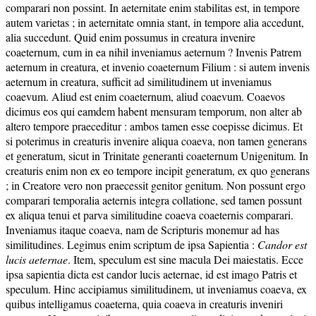
comparari non possint. In aeternitate enim stabilitas est, in tempore
autem varietas ; in aeternitate omnia stant, in tempore alia accedunt,
alia succedunt. Quid enim possumus in creatura invenire
coaeternum, cum in ea nihil inveniamus aeternum ? Invenis Patrem
aeternum in creatura, et invenio coaeternum Filium : si autem invenis
aeternum in creatura, sufficit ad similitudinem ut inveniamus
coaevum. Aliud est enim coaeternum, aliud coaevum. Coaevos
dicimus eos qui eamdem habent mensuram temporum, non alter ab
altero tempore praeceditur : ambos tamen esse coepisse dicimus. Et
si poterimus in creaturis invenire aliqua coaeva, non tamen generans
et generatum, sicut in Trinitate generanti coaeternum Unigenitum. In
creaturis enim non ex eo tempore incipit generatum, ex quo generans
; in Creatore vero non praecessit genitor genitum. Non possunt ergo
comparari temporalia aeternis integra collatione, sed tamen possunt
ex aliqua tenui et parva similitudine coaeva coaeternis comparari.
Inveniamus itaque coaeva, nam de Scripturis monemur ad has
similitudines. Legimus enim scriptum de ipsa Sapientia :
Candor est
lucis aeternae
. Item, speculum est sine macula Dei maiestatis. Ecce
ipsa sapientia dicta est candor lucis aeternae, id est imago Patris et
speculum. Hinc accipiamus similitudinem, ut inveniamus coaeva, ex
quibus intelligamus coaeterna, quia coaeva in creaturis inveniri