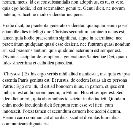
nomen, meus, id est consubstantialis non adoptivus, es tu, et vere,
quia ego hodie, id est aeternaliter, genui te. Genui dicit, ne novum
putetur, scilicet ne modo videretur incipere.
Hodie dicit, ne praeterita generatio videretur, quanquam enim possit
etiam ille dies intelligi quo Christus secundum hominem natus est,
tamen quia hodie praesentiam significat, atque in aeternitate, nec
praeteritum quidquam quasi esse desierit, nec futurum quasi nondum
sit, sed praesens tantum, quia quidquid aeternum est semper est.
Divinius accipitur de sempiterna generatione Sapientiae Dei, quam
fides sincerrima et catholica praedicat.
[Chrysost.] Ex his ergo verbis nihil aliud manifestat, nisi quia ex ipsa
essentia Patris genitus est. Et rursus, de eodem Isaias ait ex persona
Patris : Ego ero illi, id est ad honorem illius, in patrem, et ipse erit
mihi, id est ad honorem meum, in Filium. Hoc et semper est. Sed
ideo dicitur erit, quia ab omnibus id scietur in die iudicii. Quodam
enim modo locutionis dicit Scriptura rem esse vel fieri, cum
innotescit. Potest tamen et secundum carnem hoc accipi dictum.
Etenim caro communicat altioribus, sicut et divinitas humilibus
communicare dignata est.