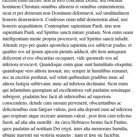
hominem Christum omnibus altiorem et omnibus eminentiorem,
sicut et per dexteram non Dominum deformavit, sed similitudinem
honoris demonstravit. Confessus enim nihil demonstrat aliud, nisi
honoris aequalitatem. Contemplare sapientiam Pauli, imo non
sapientiam Pauli, sed Spiritus sancti mirare gratiam. Non enim suam
intelligentiam mente propria procreavit, sed Spiritus sancti infudit.
Attende ergo per quales apostolica sapientia eos sublevat gradus, et
qualiter eos ad ipsum apicem pietatis adducit, ubi item antequam
deficerent et eos obscuritas occuparet, vide quomodo eos ad
inferiora revocavit. Quandoque enim quae sunt humilitatis eloquitur,
quandoque vero altiora insonat, nec semper in humilibus remanet,
nec in excelsis perdurat, sed veluti quibusdam gradibus nunc ad
altiora fastigia sublevatur, nunc ad inferiora declinatur. Sicut enim
qui infantulum quempiam ad excellentiora vult paulatim sensimque
subrigere, gradatim hoc facit ab inferioribus ad superiora
conscendens, deinde cum sursum pervenerit, obscuritatibus ac
defectionibus eum fatigari videns, post alta deponit eum ad inferiora
quo respirare atque recreare animum valeat ; post item cum refectus
fuerit, ad alia alta sustollit : ita circa Hebraeos beatus facit Paulus,
quos paulatim ad notitiam Dei erigit, inter alta memorans humilia,
ubique magistri sui vestigia sequens : nam et ipse sic faciebat.