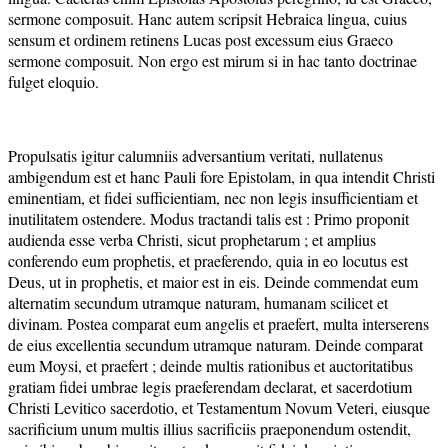
sermone composuit. Hanc autem scripsit Hebraica lingua, cuius
sensum et ordinem retinens Lucas post excessum eius Graeco
sermone composuit. Non ergo est mirum si in hac tanto doctrinae
fulget eloquio.
Propulsatis igitur calumniis adversantium veritati, nullatenus
ambigendum est et hanc Pauli fore Epistolam, in qua intendit Christi
eminentiam, et fidei sufficientiam, nec non legis insufficientiam et
inutilitatem ostendere. Modus tractandi talis est : Primo proponit
audienda esse verba Christi, sicut prophetarum ; et amplius
conferendo eum prophetis, et praeferendo, quia in eo locutus est
Deus, ut in prophetis, et maior est in eis. Deinde commendat eum
alternatim secundum utramque naturam, humanam scilicet et
divinam. Postea comparat eum angelis et praefert, multa interserens
de eius excellentia secundum utramque naturam. Deinde comparat
eum Moysi, et praefert ; deinde multis rationibus et auctoritatibus
gratiam fidei umbrae legis praeferendam declarat, et sacerdotium
Christi Levitico sacerdotio, et Testamentum Novum Veteri, eiusque
sacrificium unum multis illius sacrificiis praeponendum ostendit,