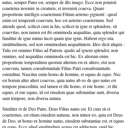
natus, semper Pater est, semper de illo imago. Ecce non potuisti
coaeterna invenire in creaturis, et invenisti coaeva. Quare
proportione intelligis coaeternum Filium aeterno gignenti : quod
enim est temporali coaevum, hoc est aeterno coaeternum. Sed
attende quod, scilicet cum in his, scilicet in igne et splendore, sit
coaevitas, non tamen est ibi omnimoda aequalitas, quia splendor qui
funditur de igne minus lucet quam ipse ignis. Habent ergo ista
similitudinem, sed non omnimodam aequalitatem. Ideo dicit aliquis :
Talis est omnino Filius ad Patrem, qualis ad ignem splendor, non
omnino, sed aequalitas omnimoda est hic. Ex aliorum enim
proportione temporalium quorum alterum est ex altero, etsi non
coaevum, tamen consubstantiale Filius Patri consubstantialis
ostenditur. Nascitur enim homo de homine, et equus de equo. Nec
est horum alter alteri coaevus, quia natus ab eo de quo natus est
tempore praeceditur, sed tamen et ille homo, et iste homo ; et ille
equus, et iste equus, id est eiusdem quae substantiae sunt, diversa
sunt tempore, non diversa natura.
Similiter et de Deo Patre, Deus Filius natus est. Et cum sit ei
coaeternus, est etiam eiusdem naturae, non minor eo, quia est Deus
de Deo, ut homo ex homine natus, eiusdem substantiae est, et equus
ex equo. Ecce aliud similitudinis genus est adductum, quid hic