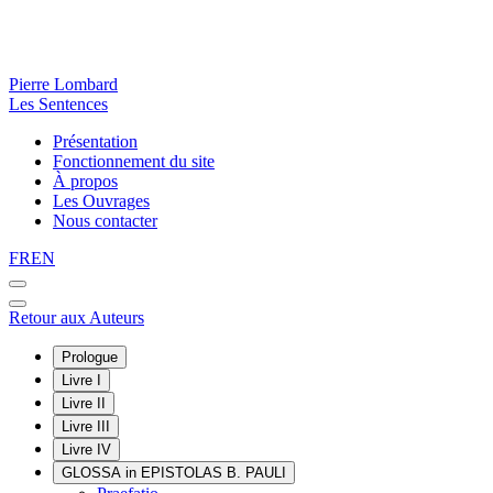
Pierre Lombard
Les Sentences
Présentation
Fonctionnement du site
À propos
Les Ouvrages
Nous contacter
FR
EN
Retour aux Auteurs
Prologue
Livre I
Livre II
Livre III
Livre IV
GLOSSA in EPISTOLAS B. PAULI