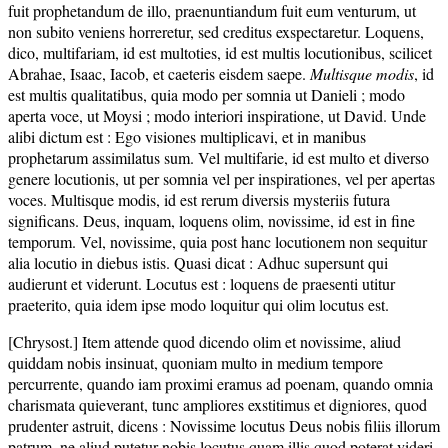
fuit prophetandum de illo, praenuntiandum fuit eum venturum, ut
non subito veniens horreretur, sed creditus exspectaretur. Loquens,
dico, multifariam, id est multoties, id est multis locutionibus, scilicet
Abrahae, Isaac, Iacob, et caeteris eisdem saepe.
Multisque modis
, id
est multis qualitatibus, quia modo per somnia ut Danieli ; modo
aperta voce, ut Moysi ; modo interiori inspiratione, ut David. Unde
alibi dictum est : Ego visiones multiplicavi, et in manibus
prophetarum assimilatus sum. Vel multifarie, id est multo et diverso
genere locutionis, ut per somnia vel per inspirationes, vel per apertas
voces. Multisque modis, id est rerum diversis mysteriis futura
significans. Deus, inquam, loquens olim, novissime, id est in fine
temporum. Vel, novissime, quia post hanc locutionem non sequitur
alia locutio in diebus istis. Quasi dicat : Adhuc supersunt qui
audierunt et viderunt. Locutus est : loquens de praesenti utitur
praeterito, quia idem ipse modo loquitur qui olim locutus est.
[Chrysost.] Item attende quod dicendo olim et novissime, aliud
quiddam nobis insinuat, quoniam multo in medium tempore
percurrente, quando iam proximi eramus ad poenam, quando omnia
charismata quieverant, tunc ampliores exstitimus et digniores, quod
prudenter astruit, dicens : Novissime locutus Deus nobis filiis illorum
patrum, ne aliud putetur nobis locutus quam illis quod poterat videri,