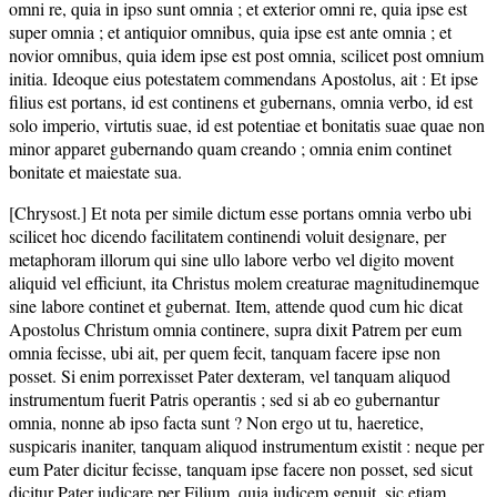
omni re, quia in ipso sunt omnia ; et exterior omni re, quia ipse est
super omnia ; et antiquior omnibus, quia ipse est ante omnia ; et
novior omnibus, quia idem ipse est post omnia, scilicet post omnium
initia. Ideoque eius potestatem commendans Apostolus, ait : Et ipse
filius est portans, id est continens et gubernans, omnia verbo, id est
solo imperio, virtutis suae, id est potentiae et bonitatis suae quae non
minor apparet gubernando quam creando ; omnia enim continet
bonitate et maiestate sua.
[Chrysost.] Et nota per simile dictum esse portans omnia verbo ubi
scilicet hoc dicendo facilitatem continendi voluit designare, per
metaphoram illorum qui sine ullo labore verbo vel digito movent
aliquid vel efficiunt, ita Christus molem creaturae magnitudinemque
sine labore continet et gubernat. Item, attende quod cum hic dicat
Apostolus Christum omnia continere, supra dixit Patrem per eum
omnia fecisse, ubi ait, per quem fecit, tanquam facere ipse non
posset. Si enim porrexisset Pater dexteram, vel tanquam aliquod
instrumentum fuerit Patris operantis ; sed si ab eo gubernantur
omnia, nonne ab ipso facta sunt ? Non ergo ut tu, haeretice,
suspicaris inaniter, tanquam aliquod instrumentum existit : neque per
eum Pater dicitur fecisse, tanquam ipse facere non posset, sed sicut
dicitur Pater iudicare per Filium, quia iudicem genuit, sic etiam