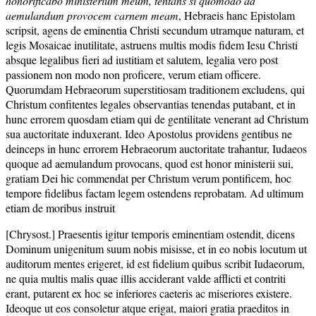
honorificabo ministerium meum, tentans si quomodo ad
aemulandum provocem carnem meam
, Hebraeis hanc Epistolam
scripsit, agens de eminentia Christi secundum utramque naturam, et
legis Mosaicae inutilitate, astruens multis modis fidem Iesu Christi
absque legalibus fieri ad iustitiam et salutem, legalia vero post
passionem non modo non proficere, verum etiam officere.
Quorumdam Hebraeorum superstitiosam traditionem excludens, qui
Christum confitentes legales observantias tenendas putabant, et in
hunc errorem quosdam etiam qui de gentilitate venerant ad Christum
sua auctoritate induxerant. Ideo Apostolus providens gentibus ne
deinceps in hunc errorem Hebraeorum auctoritate trahantur, Iudaeos
quoque ad aemulandum provocans, quod est honor ministerii sui,
gratiam Dei hic commendat per Christum verum pontificem, hoc
tempore fidelibus factam legem ostendens reprobatam. Ad ultimum
etiam de moribus instruit
[Chrysost.] Praesentis igitur temporis eminentiam ostendit, dicens
Dominum unigenitum suum nobis misisse, et in eo nobis locutum ut
auditorum mentes erigeret, id est fidelium quibus scribit Iudaeorum,
ne quia multis malis quae illis acciderant valde afflicti et contriti
erant, putarent ex hoc se inferiores caeteris ac miseriores existere.
Ideoque ut eos consoletur atque erigat, maiori gratia praeditos in