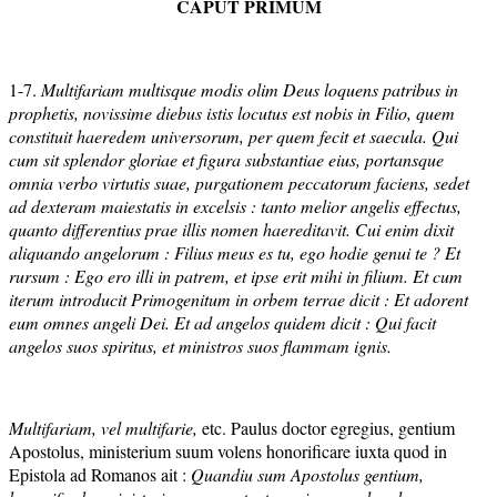
CAPUT PRIMUM
1-7.
Multifariam multisque modis olim Deus loquens patribus in
prophetis, novissime diebus istis locutus est nobis in Filio, quem
constituit haeredem universorum, per quem fecit et saecula. Qui
cum sit splendor gloriae et figura substantiae eius, portansque
omnia verbo virtutis suae, purgationem peccatorum faciens, sedet
ad dexteram maiestatis in excelsis : tanto melior angelis effectus,
quanto differentius prae illis nomen haereditavit.
Cui enim dixit
aliquando angelorum : Filius meus es tu, ego hodie genui te ? Et
rursum : Ego ero illi in patrem, et ipse erit mihi in filium. Et cum
iterum introducit Primogenitum in orbem terrae dicit : Et adorent
eum omnes angeli Dei. Et ad angelos quidem dicit : Qui facit
angelos suos spiritus, et ministros suos flammam ignis.
Multifariam, vel multifarie,
etc. Paulus doctor egregius, gentium
Apostolus, ministerium suum volens honorificare iuxta quod in
Epistola ad Romanos ait :
Quandiu sum Apostolus gentium,