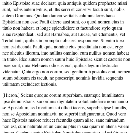
initio Epistolae suae declarat, quia antiquis quidem prophetae missi
sunt, nobis autem Filius, et illis servi et conservi locuti sunt, nobis
autem Dominus. Quidam tamen veritatis calumniatores hanc
Epistolam non esse Pauli dicere ausi sunt, eo quod nomen eius in
titulo non habeat, et longe splendidiore et facundiore stylo quam
aliae resplendeat ; sed aut Barnabae, aut Lucae, vel Clementis, vel
Tertulliani ; quibus in promptu nobis est respondere. Si enim ideo
non est dicenda Pauli, quia nomine eius praetitulata non est, ergo
nec alicuius illorum, imo nullius omnino, cum nullius nomen habeat
in titulo. Ideo autem nomen suum huic Epistolae sicut et caeteris non
praeponit, quia Hebraeis odiosus erat, quibus legum destructor
videbatur. Quia ergo non eorum, sed gentium Apostolus erat, nomen
suum odiosum eis tacuit, ne praescripti nominis invidia sequentis
utilitatem excluderet lectionis.
[Hieron.] Sciens quoque eorum superbiam, suamque humilitatem
ipse demonstrans, sui ordinis dignitatem voluit anteferre nominando
se Apostolum, sed meritum sui officii tacens, superbis ipse humilis,
non se Apostolum nominavit, ne superbi indignarentur. Quod vero
haec Epistola maiore relucet facundia quam aliae, sane mirandum
non est, cum naturale sit unicuique plus in sua quam in aliena valere
lingua. Caeteras enim Epistolas Apostolus peregrino, id est Graeco,