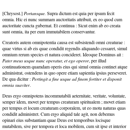
[Chrysost.]
Portansque.
Supra dictum est quia per ipsum fecit
omnia. Hic ei nunc summam auctoritatis attribuit, ex eo quod cum
auctoritate cuncta gubernat. Et continua : Sicut enim ab eo creata
sunt omnia, ita per eum immutabilem conservantur.
Creatoris autem omnipotentia causa est subsistendi omni creaturae :
quae virtus si ab eis quae condidit regendis aliquando cessaret, simul
omnium rerum species et natura concideret. Ideoque Dominus ait :
Pater meus usque nunc operatur, et ego operor
, per illud
continuationem quamdam operis eius qui simul omnia continet atque
administrat, ostendens in quo opere etiam sapientia ipsius perseveret.
De qua dicitur :
Pertingit a fine usque ad finem fortiter et disponit
omnia suaviter
.
Deus ergo omnipotens incommutabili aeternitate, veritate, voluntate,
semper idem, movet per tempus creaturam spiritualem ; movet etiam
per tempus et locum creaturam corporalem, ut eo motu naturas quas
condidit administret. Cum ergo aliquid tale agit, non debemus
opinari eius substantiam quae Deus est temporibus locisque
mutabilem, sive per tempora et loca mobilem, cum sit ipse et interior