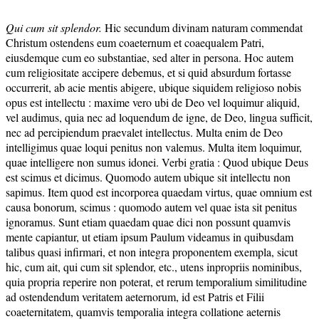
Qui cum sit splendor.
Hic secundum divinam naturam commendat
Christum ostendens eum coaeternum et coaequalem Patri,
eiusdemque cum eo substantiae, sed alter in persona. Hoc autem
cum religiositate accipere debemus, et si quid absurdum fortasse
occurrerit, ab acie mentis abigere, ubique siquidem religioso nobis
opus est intellectu : maxime vero ubi de Deo vel loquimur aliquid,
vel audimus, quia nec ad loquendum de igne, de Deo, lingua sufficit,
nec ad percipiendum praevalet intellectus. Multa enim de Deo
intelligimus quae loqui penitus non valemus. Multa item loquimur,
quae intelligere non sumus idonei. Verbi gratia : Quod ubique Deus
est scimus et dicimus. Quomodo autem ubique sit intellectu non
sapimus. Item quod est incorporea quaedam virtus, quae omnium est
causa bonorum, scimus : quomodo autem vel quae ista sit penitus
ignoramus. Sunt etiam quaedam quae dici non possunt quamvis
mente capiantur, ut etiam ipsum Paulum videamus in quibusdam
talibus quasi infirmari, et non integra proponentem exempla, sicut
hic, cum ait, qui cum sit splendor, etc., utens inpropriis nominibus,
quia propria reperire non poterat, et rerum temporalium similitudine
ad ostendendum veritatem aeternorum, id est Patris et Filii
coaeternitatem, quamvis temporalia integra collatione aeternis