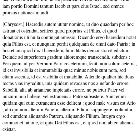
iam portio Domini tantum Iacob et pars eius Israel, sed omnes
prorsus nationes mundi.
[Chrysost.] Haeredis autem utitur nomine, ut duo quaedam per hoc
astruat et ostendat, scilicet quod proprius sit Filius, et quod
donationis illi nulla contingat amissio. Dicendo ergo haeredem notat
quia Filius est, et nunquam perdit quidquam de omni dato Patris ; in
hoc etiam quod dixit haeredem, humilitatis demonstravit edictum.
Deinde ad superiorem gradum altioremque transcendit, subdens :
Per quem, ut per Verbum Patri coaeternum, fecit, non solum aeterna,
id est invisibilia et immutabilia quae minus nobis sunt nota, sed
etiam saecula, id est visibilia et mutabilia. Attende qualiter hic duas
rectas vias ingreditur, una quidem revocans nos a nefando errore
Sabellii, alia ab arianicae impietatis errore, ne putetur Pater vel
unicum non habere, vel extraneus a Patre subsistere. Sunt enim
quidam qui eum extraneum esse delirent : quod male visum est Ario
; alii qui non alterum Patrem, alterum Filium suppingere moliuntur,
sed eumdem aliquando Patrem, aliquando Filium. Integra ergo
commonet ratione, et quia Dei Filius est, et quod non ab eo alienus
existat.