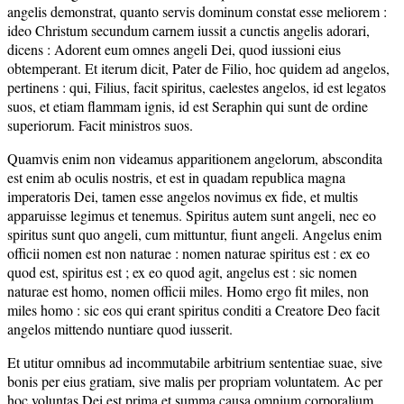
angelis demonstrat, quanto servis dominum constat esse meliorem :
ideo Christum secundum carnem iussit a cunctis angelis adorari,
dicens : Adorent eum omnes angeli Dei, quod iussioni eius
obtemperant. Et iterum dicit, Pater de Filio, hoc quidem ad angelos,
pertinens : qui, Filius, facit spiritus, caelestes angelos, id est legatos
suos, et etiam flammam ignis, id est Seraphin qui sunt de ordine
superiorum. Facit ministros suos.
Quamvis enim non videamus apparitionem angelorum, abscondita
est enim ab oculis nostris, et est in quadam republica magna
imperatoris Dei, tamen esse angelos novimus ex fide, et multis
apparuisse legimus et tenemus. Spiritus autem sunt angeli, nec eo
spiritus sunt quo angeli, cum mittuntur, fiunt angeli. Angelus enim
officii nomen est non naturae : nomen naturae spiritus est : ex eo
quod est, spiritus est ; ex eo quod agit, angelus est : sic nomen
naturae est homo, nomen officii miles. Homo ergo fit miles, non
miles homo : sic eos qui erant spiritus conditi a Creatore Deo facit
angelos mittendo nuntiare quod iusserit.
Et utitur omnibus ad incommutabile arbitrium sententiae suae, sive
bonis per eius gratiam, sive malis per propriam voluntatem. Ac per
hoc voluntas Dei est prima et summa causa omnium corporalium