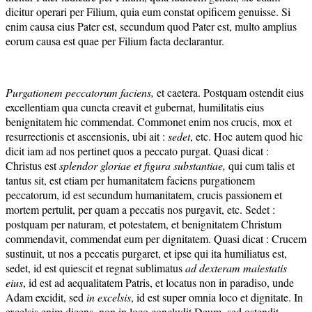
dicitur operari per Filium, quia eum constat opificem genuisse. Si
enim causa eius Pater est, secundum quod Pater est, multo amplius
eorum causa est quae per Filium facta declarantur.
Purgationem peccatorum faciens,
et caetera. Postquam ostendit eius
excellentiam qua cuncta creavit et gubernat, humilitatis eius
benignitatem hic commendat. Commonet enim nos crucis, mox et
resurrectionis et ascensionis, ubi ait :
sedet
, etc. Hoc autem quod hic
dicit iam ad nos pertinet quos a peccato purgat. Quasi dicat :
Christus est
splendor gloriae et figura substantiae,
qui cum talis et
tantus sit, est etiam per humanitatem faciens purgationem
peccatorum, id est secundum humanitatem, crucis passionem et
mortem pertulit, per quam a peccatis nos purgavit, etc. Sedet :
postquam per naturam, et potestatem, et benignitatem Christum
commendavit, commendat eum per dignitatem. Quasi dicat : Crucem
sustinuit, ut nos a peccatis purgaret, et ipse qui ita humiliatus est,
sedet, id est quiescit et regnat sublimatus
ad dexteram maiestatis
eius
, id est ad aequalitatem Patris, et locatus non in paradiso, unde
Adam excidit, sed
in excelsis
, id est super omnia loco et dignitate. In
excelsis enim dicens, non in loco concludit Deum, sed ostendit