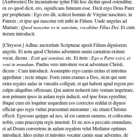
[Ambrosius] De incarnatione igitur Filii hoc dicitur quod ostenditur,
ex eo quod dicit, ero, significans futurum esse. Dicit ergo Deus Pater
per prophetam : Ego ero illi, scilicet homini de Virgine nascituro, in
Patrem ; et ipse qui nascetur erit mihi in Filium. Unde angelus ad
Mariam :
Quod nascetur ex te sanctum, vocabitur Filius Dei
. Et cum
iterum introducit.
[Chrysost.] Adhuc auctoritate Scripturae aperit Filium digniorem
angelis. Et nota quod Christus adventum suum carnalem exitum
vocat, dicens :
Exiit qui seminat,
etc. Et item :
Ego a Patre exivi, et
veni in mundum
. Paulus vero introitum vocat adventum Christi,
dicens : Cum introducit. Assumptio ergo carnis exitus et introitus
appellatur ; recte utique. Foris enim eramus a Deo, sicut qui sunt
extra regales aulas in vinculis colligati, et qui habent apud regem pro
culpis aliquibus offensam. Qui autem noluerit istis veniam impetrare,
non primum ipsos in aulam regis inducit, sed ipse foras egreditur,
ibique cum eis loquitur usquedum eos correctos reddat et dignos
efficiat quo regis vultui praesentari mereantur ; sic etiam Christus
effecit. Egressus quippe ad nos, id est carnem sumens, et collocutus
nobis, cum praecepta regis innotuit. Et sic nos a peccatis emundans,
et ad Deum convertens in aulam regalem velut Mediator optimus
introducit. Ideo exitus et introitus vocatur carnis suae adventus, de