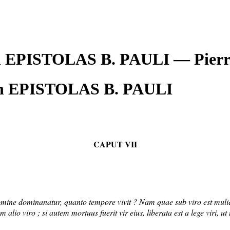
n EPISTOLAS B. PAULI — Pie
n EPISTOLAS B. PAULI
CAPUT VII
omine dominanatur, quanto tempore vivit ? Nam quae sub viro est mulier, v
um alio viro ; si autem mortuus fuerit vir eius, liberata est a lege viri, ut