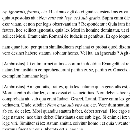
An ignoratis, fratres,
etc. Hactenus egit de vi gratiae, ostendens ex ea n
quia Apostolus ait :
Non estis sub lege, sed sub gratia.
Supra enim diceb
esse vitam, et non per legis observantiam ? Respondetur : Quia iam fine
fratres, hoc scilicet ignoratis, quia lex Mosi in homine dominatur, ut 
scilicet Mosi. Erant enim Romani de Iudaeis et gentibus. Et ego loquor s
nam quae iuro, per quam similitudinem explanat et probat quod dixerat. 
vero desinet habere statum, solvitur homo. Vel ita, an ignoratis ? Agit 
[Ambrosius] Ut enim firmet animos eorum in doctrina Evangelii, et ret
naturalem iustitiam comprehenderunt partim ex se, partim ex Graecis, s
exemplum humanae legis.
[Ambrosius] An ignoratis, fratres, quia lex naturae quae generalis est
Mortua enim dicitur lex, cum cessat eius auctoritas. Non debetis hoc ig
comprobata ait, sub qua erant Iudaei, Graeci, Latini. Haec enim lex ge
veritatem. Unde subdit :
Nam quae sub viro est
, etc. Vere dum statum 
ab eo, sic et lex, Mosi quandiu statum habet, debet servari. Hoc ergo 
lege naturae, nec ultra debet Christianus esse sub lege. Si enim ei lex 
lege viri. Similiter si lex statum amittit, solvitur homo ; et quia vivente
mortuus fuerit vir eius, liberata est a lege viri :