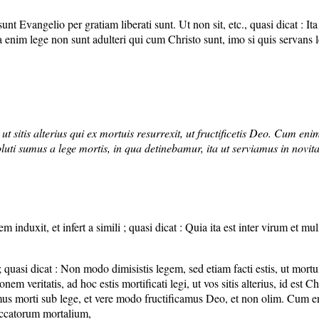
 Evangelio per gratiam liberati sunt. Ut non sit, etc., quasi dicat : Ita lib
a enim lege non sunt adulteri qui cum Christo sunt, imo si quis servans 
ti, ut sitis alterius qui ex mortuis resurrexit, ut fructificetis Deo. Cu
ti sumus a lege mortis, in qua detinebamur, ita ut serviamus in novitate 
induxit, et infert a simili ; quasi dicat : Quia ita est inter virum et mu
uasi dicat : Non modo dimisistis legem, sed etiam facti estis, ut mortui le
em veritatis, ad hoc estis mortificati legi, ut vos sitis alterius, id est C
us morti sub lege, et vere modo fructificamus Deo, et non olim. Cum en
eccatorum mortalium,