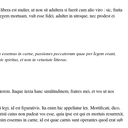
era est mulier, ut non sit adultera si fuerit cum alio viro : sic, finita
legem mortuam, vult esse fidei, adulter in utroque, nec prodest ei
m enim essemus in carne, passiones peccatorum quae per legem erant,
spiritus, et non in vetustate litterae
.
lierem. Itaque iuxta hanc similitudinem, fratres mei, et vos ut nos
gi, id est figurativis. Ita enim hic appellatur lex. Mortificati, dico,
hristi cuius non pudeat vos esse, quia ipse est qui ex mortuis resurrexit,
im essemus in carne, id est quae carnis sunt operantes quod erat sub