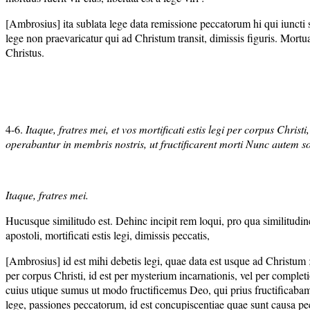
[Ambrosius] ita sublata lege data remissione peccatorum hi qui iuncti sunt
lege non praevaricatur qui ad Christum transit, dimissis figuris. Mortu
Christus.
4-6.
Itaque, fratres mei, et vos mortificati estis legi per corpus Chris
operabantur in membris nostris, ut fructificarent morti Nunc autem solu
Itaque, fratres mei.
Hucusque similitudo est. Dehinc incipit rem loqui, pro qua similitudinem 
apostoli, mortificati estis legi, dimissis peccatis,
[Ambrosius] id est mihi debetis legi, quae data est usque ad Christum ; q
per corpus Christi, id est per mysterium incarnationis, vel per completion
cuius utique sumus ut modo fructificemus Deo, qui prius fructificabam
lege, passiones peccatorum, id est concupiscentiae quae sunt causa p