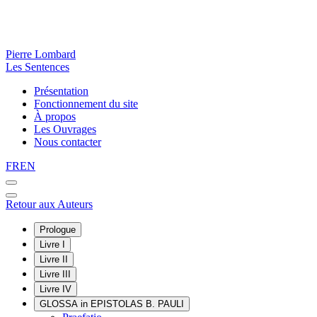
Pierre Lombard
Les Sentences
Présentation
Fonctionnement du site
À propos
Les Ouvrages
Nous contacter
FR
EN
Retour aux Auteurs
Prologue
Livre I
Livre II
Livre III
Livre IV
GLOSSA in EPISTOLAS B. PAULI