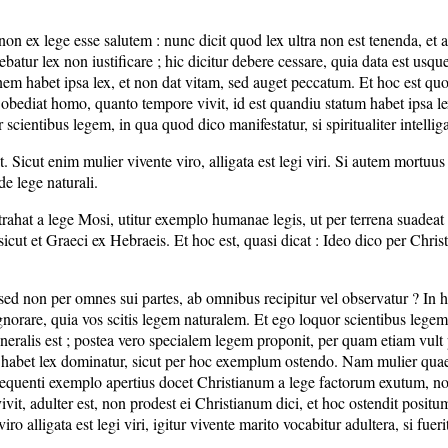
on ex lege esse salutem : nunc dicit quod lex ultra non est tenenda, et ag
atur lex non iustificare ; hic dicitur debere cessare, quia data est usqu
m habet ipsa lex, et non dat vitam, sed auget peccatum. Et hoc est quod 
ei obediat homo, quanto tempore vivit, id est quandiu statum habet ipsa l
cientibus legem, in qua quod dico manifestatur, si spiritualiter intellig
Sicut enim mulier vivente viro, alligata est legi viri. Si autem mortuus 
de lege naturali.
rahat a lege Mosi, utitur exemplo humanae legis, ut per terrena suadeat 
icut et Graeci ex Hebraeis. Et hoc est, quasi dicat : Ideo dico per Chri
, sed non per omnes sui partes, ab omnibus recipitur vel observatur ? In
norare, quia vos scitis legem naturalem. Et ego loquor scientibus legem,
neralis est ; postea vero specialem legem proponit, per quam etiam vult
habet lex dominatur, sicut per hoc exemplum ostendo. Nam mulier quae sub
sequenti exemplo apertius docet Christianum a lege factorum exutum, non 
vivit, adulter est, non prodest ei Christianum dici, et hoc ostendit posi
 viro alligata est legi viri, igitur vivente marito vocabitur adultera, si fue