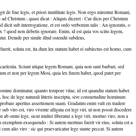
it de fine legis, et priori inutilitate legis. Non ergo mirentur Romani,
e ad Christum ; quasi dicat : Aliquis diceret : Cur dicis per Christum
dicit sub interrogatione, et est ordo verborum talis : An ignoratis, o
ex ? quod non debetis ignorare. Enim, id est quia vos scitis legem,
atur. Deinde per simile illud ostendit subdens,
fuerit, soluta est, ita dum lex statum habet ei subiectus est homo, cum
caelestia. Sciunt utique legem Romani, quia non sunt barbari, sed
stum et non per legem Mosi, quia lex finem habet, quod patet per
 homine dominatur, quanto tempore vitae, id est quandiu statum habet.
 hoc de lege naturali litteris inscripta, sive consuetudine hominum
 probare apertius assertionem suam. Gradatim enim vult eis tradere
 viro est, viro vivente alligata est legi viri, ut non possit discedere
ab omni lege, sicut mulier liberatur a lege viri, mortuo viro, non a
tum exemplum exsequendo : Si autem mortuus fuerit vir eius, soluta est a
rit cum alio viro : sic qui praevaricatur lege stante peccat. Si autem