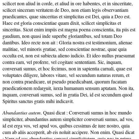
scilicet non aliud in corde, et aliud in ore habentes, et in sinceritate,
scilicet sinceram veritatem de Deo, non etiam legis observantiam
praedicantes, quae sinceritas et simplicitas est Dei, quia a Deo est.
Haec est gloria conscientiae quam dixit, scilicet simplicitas et
sinceritas. Sicut enim impiis est magna poena conscientia, ita piis est
gaudium, non quasi inde superbe gloriantibus, sed totam Deo
dantibus. Ideo recte non ait : Gloria nostra est testimonium, alienae
malitiae, vel minoris gratiae, sed conscientiae nostrae, quae quia
occulta est, non est subiecta alieno iudicio. Et ideo nullus praesumat
contra eam, vel proferre, vel cogitare sententiam. Sic, inquam,
conversati sumus, et hoc fecimus, non in sapientia carnali, quae est
voluptates diligere, labores vitare, vel secundum naturas rerum, et
non contra praedicare, ut pseudo praedicabant, quorum fucatam
praedicationem redarguit, iuxta humanum sensum aptatam. Non ita,
inquam, conversati sumus, sed in gratia Dei, id est secundum quod
Spiritus sanctus gratis mihi indicavit.
Abundantius autem
. Quasi dicat : Conversati sumus in hoc mundo
simpliciter, abundantius autem simpliciter conversati sumus, ad vos,
id est erga vos, vel apud vos, quibus cessimus de iure nostro, quia
cum ab aliis acceperit, ab eis noluit accipere. Non enim. Quasi dicat
: Vere ad vos abundantius servavi simplicitatem, quia nec in prima