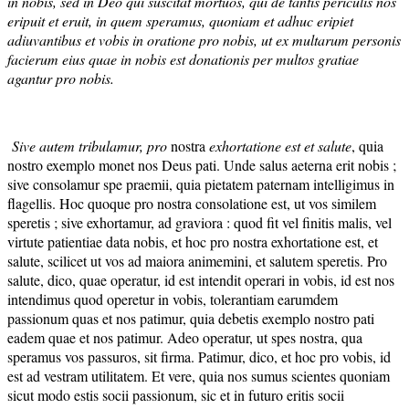
in nobis, sed in Deo qui suscitat mortuos, qui de tantis periculis nos
eripuit et eruit, in quem speramus, quoniam et adhuc eripiet
adiuvantibus et vobis in oratione pro nobis, ut ex multarum personis
facierum eius quae in nobis est donationis per multos gratiae
agantur pro nobis.
Sive autem tribulamur, pro
nostra
exhortatione est et salute
, quia
nostro exemplo monet nos Deus pati. Unde salus aeterna erit nobis ;
sive consolamur spe praemii, quia pietatem paternam intelligimus in
flagellis. Hoc quoque pro nostra consolatione est, ut vos similem
speretis ; sive exhortamur, ad graviora : quod fit vel finitis malis, vel
virtute patientiae data nobis, et hoc pro nostra exhortatione est, et
salute, scilicet ut vos ad maiora animemini, et salutem speretis. Pro
salute, dico, quae operatur, id est intendit operari in vobis, id est nos
intendimus quod operetur in vobis, tolerantiam earumdem
passionum quas et nos patimur, quia debetis exemplo nostro pati
eadem quae et nos patimur. Adeo operatur, ut spes nostra, qua
speramus vos passuros, sit firma. Patimur, dico, et hoc pro vobis, id
est ad vestram utilitatem. Et vere, quia nos sumus scientes quoniam
sicut modo estis socii passionum, sic et in futuro eritis socii