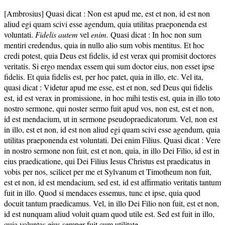
[Ambrosius] Quasi dicat : Non est apud me, est et non, id est non
aliud egi quam scivi esse agendum, quia utilitas praeponenda est
voluntati.
Fidelis autem
vel
enim.
Quasi dicat : In hoc non sum
mentiri credendus, quia in nullo alio sum vobis mentitus. Et hoc
credi potest, quia Deus est fidelis, id est verax qui promisit doctores
veritatis. Si ergo mendax essem qui sum doctor eius, non esset ipse
fidelis. Et quia fidelis est, per hoc patet, quia in illo, etc. Vel ita,
quasi dicat : Videtur apud me esse, est et non, sed Deus qui fidelis
est, id est verax in promissione, in hoc mihi testis est, quia in illo toto
nostro sermone, qui noster sermo fuit apud vos, non est, est et non,
id est mendacium, ut in sermone pseudopraedicatorum. Vel, non est
in illo, est et non, id est non aliud egi quam scivi esse agendum, quia
utilitas praeponenda est voluntati. Dei enim Filius. Quasi dicat : Vere
in nostro sermone non fuit, est et non, quia, in illo Dei Filio, id est in
eius praedicatione, qui Dei Filius Iesus Christus est praedicatus in
vobis per nos, scilicet per me et Sylvanum et Timotheum non fuit,
est et non, id est mendacium, sed est, id est affirmatio veritatis tantum
fuit in illo. Quod si mendaces essemus, tunc et ipse, quia quod
docuit tantum praedicamus. Vel, in illo Dei Filio non fuit, est et non,
id est nunquam aliud voluit quam quod utile est. Sed est fuit in illo,
quia voluntas eius semper fuit cum utilitate.