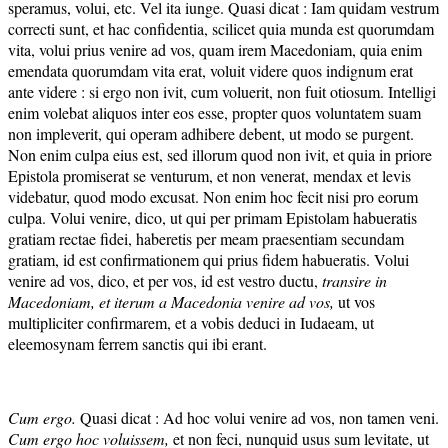
speramus, volui, etc. Vel ita iunge. Quasi dicat : Iam quidam vestrum
correcti sunt, et hac confidentia, scilicet quia munda est quorumdam
vita, volui prius venire ad vos, quam irem Macedoniam, quia enim
emendata quorumdam vita erat, voluit videre quos indignum erat
ante videre : si ergo non ivit, cum voluerit, non fuit otiosum. Intelligi
enim volebat aliquos inter eos esse, propter quos voluntatem suam
non impleverit, qui operam adhibere debent, ut modo se purgent.
Non enim culpa eius est, sed illorum quod non ivit, et quia in priore
Epistola promiserat se venturum, et non venerat, mendax et levis
videbatur, quod modo excusat. Non enim hoc fecit nisi pro eorum
culpa. Volui venire, dico, ut qui per primam Epistolam habueratis
gratiam rectae fidei, haberetis per meam praesentiam secundam
gratiam, id est confirmationem qui prius fidem habueratis. Volui
venire ad vos, dico, et per vos, id est vestro ductu,
transire in
Macedoniam, et iterum a Macedonia venire ad vos,
ut vos
multipliciter confirmarem, et a vobis deduci in Iudaeam, ut
eleemosynam ferrem sanctis qui ibi erant.
Cum ergo.
Quasi dicat : Ad hoc volui venire ad vos, non tamen veni.
Cum ergo hoc voluissem,
et non feci, nunquid usus sum levitate, ut