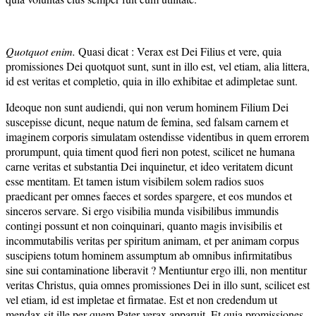
Quotquot enim.
Quasi dicat : Verax est Dei Filius et vere, quia
promissiones Dei quotquot sunt, sunt in illo est, vel etiam, alia littera,
id est veritas et completio, quia in illo exhibitae et adimpletae sunt.
Ideoque non sunt audiendi, qui non verum hominem Filium Dei
suscepisse dicunt, neque natum de femina, sed falsam carnem et
imaginem corporis simulatam ostendisse videntibus in quem errorem
prorumpunt, quia timent quod fieri non potest, scilicet ne humana
carne veritas et substantia Dei inquinetur, et ideo veritatem dicunt
esse mentitam. Et tamen istum visibilem solem radios suos
praedicant per omnes faeces et sordes spargere, et eos mundos et
sinceros servare. Si ergo visibilia munda visibilibus immundis
contingi possunt et non coinquinari, quanto magis invisibilis et
incommutabilis veritas per spiritum animam, et per animam corpus
suscipiens totum hominem assumptum ab omnibus infirmitatibus
sine sui contaminatione liberavit ? Mentiuntur ergo illi, non mentitur
veritas Christus, quia omnes promissiones Dei in illo sunt, scilicet est
vel etiam, id est impletae et firmatae. Est et non credendum ut
mendax sit ille per quem Pater verax apparuit. Et quia promissiones