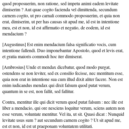
quod proposuerim, non ratione, sed impetu animi eadem levitate
dimiserim ? Aut quae cogito facienda vel dimittenda, secundum
carnem cogito, ut pro carnali commodo proposuerim, et quia non
erat, dimiserim, ut per has causas sit apud me, id est in intentione
mea, est et non, id est affirmatio et negatio, de eodem, id est
mendacium ?
[Augustinus] Est enim mendacium falsa significatio vocis, cum
intentione fallendi. Duo imponebantur Apostolo, quod et levis erat,
et gratia maioris commodi hoc iter dimiserat.
[Ambrosius] Unde et mendax dicebatur, quod modo purgat,
ostendens se non leviter, sed ex consilio fecisse, nec mentitum esse,
quia non erat in intentione sua cum illud dixit aliter facere. Non est
enim iudicandus mendax qui dixit falsum quod putat verum,
quantum in se est, non fallit, sed fallitur.
Contra, mentitur ille qui dicit verum quod putat falsum : nec ille est
liber a mendacio, qui ore nesciens loquitur verum, sciens autem non
esse verum, voluntate mentitur. Vel ita, ut sit. Quasi dicat : Nunquid
levitate usus sum ? aut secundum carnem cogito ? Ut sit apud me,
est et non, id est ut praeponam voluntatem utilitati.