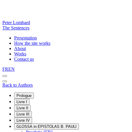
Peter Lombard
The Sentences
Presentation
How the site works
About
Works
Contact us
FR
EN
Back to Authors
Prologue
Livre I
Livre II
Livre III
Livre IV
GLOSSA in EPISTOLAS B. PAULI