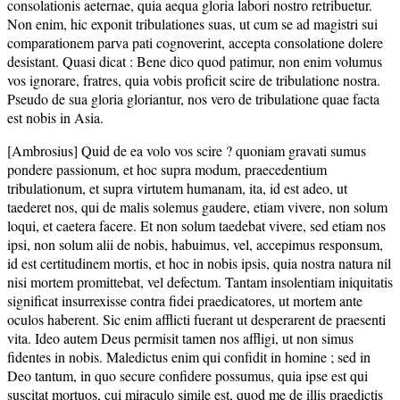
consolationis aeternae, quia aequa gloria labori nostro retribuetur.
Non enim, hic exponit tribulationes suas, ut cum se ad magistri sui
comparationem parva pati cognoverint, accepta consolatione dolere
desistant. Quasi dicat : Bene dico quod patimur, non enim volumus
vos ignorare, fratres, quia vobis proficit scire de tribulatione nostra.
Pseudo de sua gloria gloriantur, nos vero de tribulatione quae facta
est nobis in Asia.
[Ambrosius] Quid de ea volo vos scire ? quoniam gravati sumus
pondere passionum, et hoc supra modum, praecedentium
tribulationum, et supra virtutem humanam, ita, id est adeo, ut
taederet nos, qui de malis solemus gaudere, etiam vivere, non solum
loqui, et caetera facere. Et non solum taedebat vivere, sed etiam nos
ipsi, non solum alii de nobis, habuimus, vel, accepimus responsum,
id est certitudinem mortis, et hoc in nobis ipsis, quia nostra natura nil
nisi mortem promittebat, vel defectum. Tantam insolentiam iniquitatis
significat insurrexisse contra fidei praedicatores, ut mortem ante
oculos haberent. Sic enim afflicti fuerant ut desperarent de praesenti
vita. Ideo autem Deus permisit tamen nos affligi, ut non simus
fidentes in nobis. Maledictus enim qui confidit in homine ; sed in
Deo tantum, in quo secure confidere possumus, quia ipse est qui
suscitat mortuos, cui miraculo simile est, quod me de illis praedictis