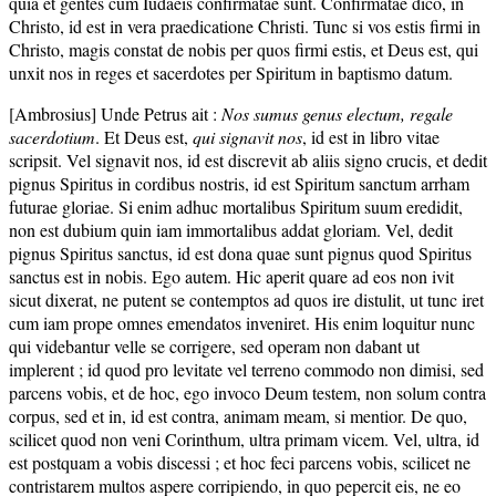
quia et gentes cum Iudaeis confirmatae sunt. Confirmatae dico, in
Christo, id est in vera praedicatione Christi. Tunc si vos estis firmi in
Christo, magis constat de nobis per quos firmi estis, et Deus est, qui
unxit nos in reges et sacerdotes per Spiritum in baptismo datum.
[Ambrosius] Unde Petrus ait :
Nos sumus genus electum, regale
sacerdotium
. Et Deus est,
qui signavit nos
, id est in libro vitae
scripsit. Vel signavit nos, id est discrevit ab aliis signo crucis, et dedit
pignus Spiritus in cordibus nostris, id est Spiritum sanctum arrham
futurae gloriae. Si enim adhuc mortalibus Spiritum suum eredidit,
non est dubium quin iam immortalibus addat gloriam. Vel, dedit
pignus Spiritus sanctus, id est dona quae sunt pignus quod Spiritus
sanctus est in nobis. Ego autem. Hic aperit quare ad eos non ivit
sicut dixerat, ne putent se contemptos ad quos ire distulit, ut tunc iret
cum iam prope omnes emendatos inveniret. His enim loquitur nunc
qui videbantur velle se corrigere, sed operam non dabant ut
implerent ; id quod pro levitate vel terreno commodo non dimisi, sed
parcens vobis, et de hoc, ego invoco Deum testem, non solum contra
corpus, sed et in, id est contra, animam meam, si mentior. De quo,
scilicet quod non veni Corinthum, ultra primam vicem. Vel, ultra, id
est postquam a vobis discessi ; et hoc feci parcens vobis, scilicet ne
contristarem multos aspere corripiendo, in quo pepercit eis, ne eo