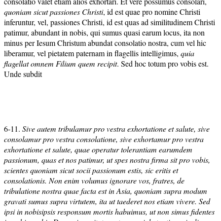
consolatio valet etiam alios exhortari. Et vere possumus consolari,
quoniam sicut passiones Christi
, id est quae pro nomine Christi
inferuntur, vel, passiones Christi, id est quas ad similitudinem Christi
patimur, abundant in nobis, qui sumus quasi earum locus, ita non
minus per Iesum Christum abundat consolatio nostra, cum vel hic
liberamur, vel pietatem paternam in flagellis intelligimus,
quia
flagellat omnem Filium quem recipit
. Sed hoc totum pro vobis est.
Unde subdit
6-11.
Sive autem tribulamur pro vestra exhortatione et salute, sive
consolamur pro vestra consolatione, sive exhortamur pro vestra
exhortatione et salute, quae operatur tolerantiam earumdem
passionum, quas et nos patimur, ut spes nostra firma sit pro vobis,
scientes quoniam sicut socii passionum estis, sic eritis et
consolationis. Non enim volumus ignorare vos, fratres, de
tribulatione nostra quae facta est in Asia, quoniam supra modum
gravati sumus supra virtutem, ita ut taederet nos etiam vivere. Sed
ipsi in nobisipsis responsum mortis habuimus, ut non simus fidentes