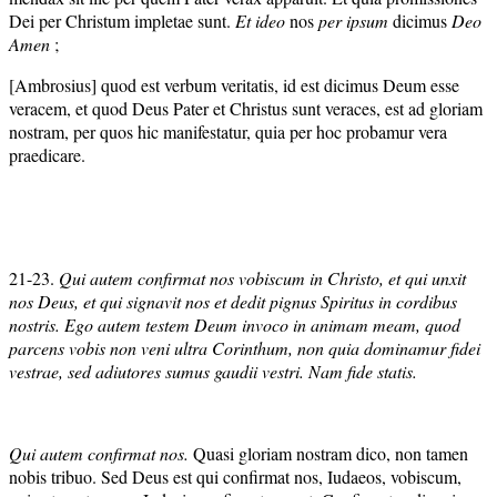
Dei per Christum impletae sunt.
Et ideo
nos
per ipsum
dicimus
Deo
Amen
;
[Ambrosius] quod est verbum veritatis, id est dicimus Deum esse
veracem, et quod Deus Pater et Christus sunt veraces, est ad gloriam
nostram, per quos hic manifestatur, quia per hoc probamur vera
praedicare.
21-23.
Qui autem confirmat nos vobiscum in Christo, et qui unxit
nos Deus, et qui signavit nos et dedit pignus Spiritus in cordibus
nostris. Ego autem testem Deum invoco in animam meam, quod
parcens vobis non veni ultra Corinthum, non quia dominamur fidei
vestrae, sed adiutores sumus gaudii vestri. Nam fide statis.
Qui autem confirmat nos.
Quasi gloriam nostram dico, non tamen
nobis tribuo. Sed Deus est qui confirmat nos, Iudaeos, vobiscum,