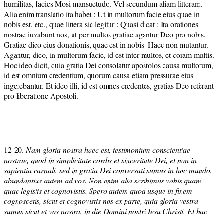
humilitas, facies Mosi mansuetudo. Vel secundum aliam litteram.
Alia enim translatio ita habet : Ut in multorum facie eius quae in
nobis est, etc., quae littera sic legitur : Quasi dicat : Ita orationes
nostrae iuvabunt nos, ut per multos gratiae agantur Deo pro nobis.
Gratiae dico eius donationis, quae est in nobis. Haec non mutantur.
Agantur, dico, in multorum facie, id est inter multos, et coram multis.
Hoc ideo dicit, quia gratia Dei consolatur apostolos causa multorum,
id est omnium credentium, quorum causa etiam pressurae eius
ingerebantur. Et ideo illi, id est omnes credentes, gratias Deo referant
pro liberatione Apostoli.
12-20.
Nam gloria nostra haec est, testimonium conscientiae
nostrae, quod in simplicitate cordis et sinceritate Dei, et non in
sapientia carnali, sed in gratia Dei conversati sumus in hoc mundo,
abundantius autem ad vos. Non enim alia scribimus vobis quam
quae legistis et cognovistis. Spero autem quod usque in finem
cognoscetis, sicut et cognovistis nos ex parte, quia gloria vestra
sumus sicut et vos nostra, in die Domini nostri Iesu Christi. Et hac