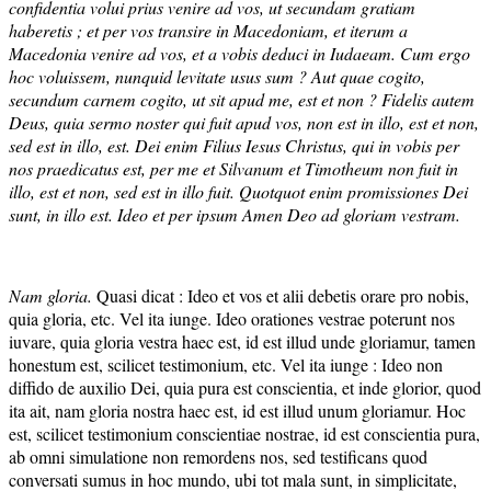
confidentia volui prius venire ad vos, ut secundam gratiam
haberetis ; et per vos transire in Macedoniam, et iterum a
Macedonia venire ad vos, et a vobis deduci in Iudaeam. Cum ergo
hoc voluissem, nunquid levitate usus sum ? Aut quae cogito,
secundum carnem cogito, ut sit apud me, est et non ? Fidelis autem
Deus, quia sermo noster qui fuit apud vos, non est in illo, est et non,
sed est in illo, est. Dei enim Filius Iesus Christus, qui in vobis per
nos praedicatus est, per me et Silvanum et Timotheum non fuit in
illo, est et non, sed est in illo fuit.
Quotquot enim promissiones Dei
sunt, in illo est. Ideo et per ipsum Amen Deo ad gloriam vestram.
Nam gloria.
Quasi dicat : Ideo et vos et alii debetis orare pro nobis,
quia gloria, etc. Vel ita iunge. Ideo orationes vestrae poterunt nos
iuvare, quia gloria vestra haec est, id est illud unde gloriamur, tamen
honestum est, scilicet testimonium, etc. Vel ita iunge : Ideo non
diffido de auxilio Dei, quia pura est conscientia, et inde glorior, quod
ita ait, nam gloria nostra haec est, id est illud unum gloriamur. Hoc
est, scilicet testimonium conscientiae nostrae, id est conscientia pura,
ab omni simulatione non remordens nos, sed testificans quod
conversati sumus in hoc mundo, ubi tot mala sunt, in simplicitate,