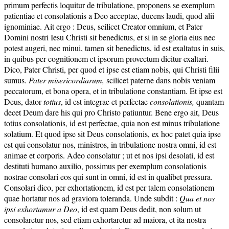
primum perfectis loquitur de tribulatione, proponens se exemplum
patientiae et consolationis a Deo acceptae, ducens laudi, quod alii
ignominiae. Ait ergo : Deus, scilicet Creator omnium, et Pater
Domini nostri Iesu Christi sit benedictus, et si in se gloria eius nec
potest augeri, nec minui, tamen sit benedictus, id est exaltatus in suis,
in quibus per cognitionem et ipsorum provectum dicitur exaltari.
Dico, Pater Christi, per quod et ipse est etiam nobis, qui Christi filii
sumus.
Pater misericordiarum,
scilicet paterne dans nobis veniam
peccatorum, et bona opera, et in tribulatione constantiam. Et ipse est
Deus, dator
totius
, id est integrae et perfectae
consolationis,
quantam
decet Deum dare his qui pro Christo patiuntur. Bene ergo ait, Deus
totius consolationis, id est perfectae, quia non est minus tribulatione
solatium. Et quod ipse sit Deus consolationis, ex hoc patet quia ipse
est qui consolatur nos, ministros, in tribulatione nostra omni, id est
animae et corporis. Adeo consolatur ; ut et nos ipsi desolati, id est
destituti humano auxilio, possimus per exemplum consolationis
nostrae consolari eos qui sunt in omni, id est in qualibet pressura.
Consolari dico, per exhortationem, id est per talem consolationem
quae hortatur nos ad graviora toleranda. Unde subdit :
Qua et nos
ipsi exhortamur a Deo
, id est quam Deus dedit, non solum ut
consolaretur nos, sed etiam exhortaretur ad maiora, et ita nostra