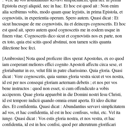
Epistola exegi aliquid, nec in hac. Et hoc est quod ait : Non enim
alia scribimus vobis, modo quam quae legistis, in prima Epistola, et
cognovistis, in experientia operum. Spero autem. Quasi dicat : Et
sicut hucusque de me cognovistis, ita et deinceps cognoscetis. Et hoc
est quod ait, spero autem quod cognoscetis me in eodem usque in
finem vitae. Cognoscetis dico sicut et cognovistis nos ex parte, non
ex toto, quia etsi scitis quod abstinui, non tamen scitis quanta
dilectione hoc feci.
[Ambrosius] Nota quod proficere illos sperat Apostolus, ex eo quod
iam coeperant meliores effici cognito Apostoli affectu circa sese, et
gloriabantur in eo, velut filii in patre charissimo. Quia gloria. Quasi
dicat : Vere cognoscetis, quia sumus gloria vestra sicut et vos nostra,
id est per nos consequi gloriam aeternam debetis ; et nos per vos
bene instructos : quod non esset, si cum offendiculo a vobis
acciperem. Quae gloria apparebit in die Domini nostri Iesu Christi,
id est tempore iudicii quando omnia erunt aperta. Et ideo dicitur
dies. Et confidentia. Quasi dicat : Abundantius servavi simplicitatem
ad vos, et hac confidentia, id est in hoc confisus, volui, etc. Vel ita
iunge. Quasi dicat : Vos estis gloria nostra, et nos vestra, et hac
confidentia, id est in hoc confisi, quod per alterutrum glorificari