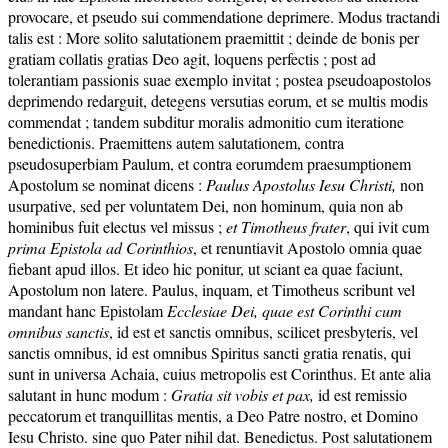
provocare, et pseudo sui commendatione deprimere. Modus tractandi
talis est : More solito salutationem praemittit ; deinde de bonis per
gratiam collatis gratias Deo agit, loquens perfectis ; post ad
tolerantiam passionis suae exemplo invitat ; postea pseudoapostolos
deprimendo redarguit, detegens versutias eorum, et se multis modis
commendat ; tandem subditur moralis admonitio cum iteratione
benedictionis. Praemittens autem salutationem, contra
pseudosuperbiam Paulum, et contra eorumdem praesumptionem
Apostolum se nominat dicens :
Paulus Apostolus Iesu Christi,
non
usurpative, sed per voluntatem Dei, non hominum, quia non ab
hominibus fuit electus vel missus ;
et Timotheus frater
, qui ivit cum
prima Epistola ad Corinthios
, et renuntiavit Apostolo omnia quae
fiebant apud illos. Et ideo hic ponitur, ut sciant ea quae faciunt,
Apostolum non latere. Paulus, inquam, et Timotheus scribunt vel
mandant hanc Epistolam
Ecclesiae Dei, quae est Corinthi cum
omnibus sanctis
, id est et sanctis omnibus, scilicet presbyteris, vel
sanctis omnibus, id est omnibus Spiritus sancti gratia renatis, qui
sunt in universa Achaia, cuius metropolis est Corinthus. Et ante alia
salutant in hunc modum :
Gratia sit vobis et pax,
id est remissio
peccatorum et tranquillitas mentis, a Deo Patre nostro, et Domino
Iesu Christo. sine quo Pater nihil dat. Benedictus. Post salutationem