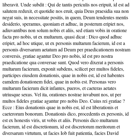
liberavit. Unde subdit : Qui de tantis periculis nos eripuit, id est ad
salutem reduxit, et quotidie nos eruit, quia Deus praesidia sua non
negat suis, in necessitate positis, in quem, Deum tendentes mentis
desiderio, speramus, quoniam et adhuc, in posterum eripiet nos,
adiuvantibus non solum nobis et aliis, sed etiam vobis in oratione
facta pro nobis, ut ex multarum, quasi dicat : Dico quod adhuc
eripiet, ad hoc utique, ut ex personis multarum facierum, id est a
personis diversarum aetatum ad Deum per praedicationem nostram
conversis, gratiae agantur Deo pro nobis, id est pro nostra
praedicatione qua conversae sunt. Quod vero dixerat a personis
multarum facierum, exponit subdens, scilicet per multos fideles,
participes eiusdem donationis, quae in nobis est, id est habentes
eamdem donationem fidei, quae in nobis est. Personas vero
multarum facierum dicit infantes, pueros, et caeteras aetates
utriusque sexus. Vel ita, orationes nostrae iuvabunt nos, ut per
multos fideles gratiae agantur pro nobis Deo. Cuius rei gratiae ?
Ecce : Eius donationis quae in nobis est, id est liberationis et
caeterorum bonorum. Donationis dico, procedentis ex personis, id
est ex honestis viris, ut vobis et aliis. Personis dico multarum
facierum, id est discretionum, id est discretorum meritorum et
diversarum virtutum, ut facies Iob fuit patientia, facies David