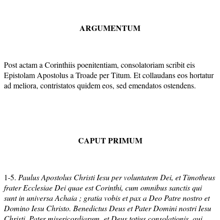
ARGUMENTUM
Post actam a Corinthiis poenitentiam, consolatoriam scribit eis
Epistolam Apostolus a Troade per Titum. Et collaudans eos hortatur
ad meliora, contristatos quidem eos, sed emendatos ostendens.
CAPUT PRIMUM
1-5.
Paulus Apostolus Christi Iesu per voluntatem Dei, et Timotheus
frater Ecclesiae Dei quae est Corinthi, cum omnibus sanctis qui
sunt in universa Achaia ; gratia vobis et pax a Deo Patre nostro et
Domino Iesu Christo. Benedictus Deus et Pater Domini nostri Iesu
Christi, Pater misericordiarum, et Deus totius consolationis, qui