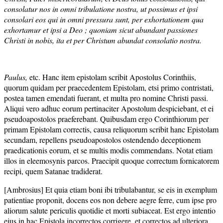
consolatur nos in omni tribulatione nostra, ut possimus et ipsi
consolari eos qui in omni pressura sunt, per exhortationem qua
exhortamur et ipsi a Deo ; quoniam sicut abundant passiones
Christi in nobis, ita et per Christum abundat consolatio nostra.
Paulus,
etc. Hanc item epistolam scribit Apostolus Corinthiis,
quorum quidam per praecedentem Epistolam, etsi primo contristati,
postea tamen emendati fuerant, et multa pro nomine Christi passi.
Aliqui vero adhuc eorum pertinaciter Apostolum despiciebant, et ei
pseudoapostolos praeferebant. Quibusdam ergo Corinthiorum per
primam Epistolam correctis, causa reliquorum scribit hanc Epistolam
secundam, repellens pseudoapostolos ostendendo deceptionem
praedicationis eorum, et se multis modis commendans. Notat etiam
illos in eleemosynis parcos. Praecipit quoque correctum fornicatorem
recipi, quem Satanae tradiderat.
[Ambrosius] Et quia etiam boni ibi tribulabantur, se eis in exemplum
patientiae proponit, docens eos non debere aegre ferre, cum ipse pro
aliorum salute periculis quotidie et morti subiaceat. Est ergo intentio
eius in hac Epistola incorrectos corrigere, et correctos ad ulteriora