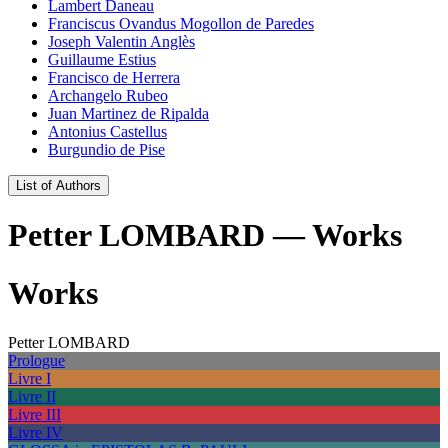
Lambert Daneau
Franciscus Ovandus Mogollon de Paredes
Joseph Valentin Anglès
Guillaume Estius
Francisco de Herrera
Archangelo Rubeo
Juan Martinez de Ripalda
Antonius Castellus
Burgundio de Pise
List of Authors
Petter LOMBARD — Works
Works
Petter LOMBARD
Prologue
Livre I
Livre II
Livre III
Livre IV