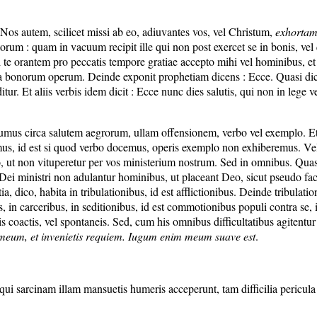
. Nos autem, scilicet missi ab eo, adiuvantes vos, vel Christum,
exhortamu
rum : quam in vacuum recipit ille qui non post exercet se in bonis, vel qu
e orantem pro peccatis tempore gratiae accepto mihi vel hominibus, et in 
ntia bonorum operum. Deinde exponit prophetiam dicens : Ecce. Quasi dica
. Et aliis verbis idem dicit : Ecce nunc dies salutis, qui non in lege vete
 sumus circa salutem aegrorum, ullam offensionem, verbo vel exemplo. Et
mus, id est si quod verbo docemus, operis exemplo non exhiberemus. Vel i
, ut non vituperetur per vos ministerium nostrum. Sed in omnibus. Qua
Dei ministri non adulantur hominibus, ut placeant Deo, sicut pseudo fac
 dico, habita in tribulationibus, id est afflictionibus. Deinde tribulatione
ibus, in carceribus, in seditionibus, id est commotionibus populi contra s
iuniis coactis, vel spontaneis. Sed, cum his omnibus difficultatibus agit
 meum, et invenietis requiem. Iugum enim meum suave est
.
ui sarcinam illam mansuetis humeris acceperunt, tam difficilia pericula 