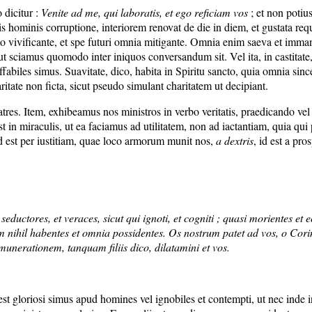
dicitur :
Venite ad me, qui laboratis, et ego reficiam vos
; et non potiu
ris hominis corruptione, interiorem renovat de die in diem, et gustata requi
ancto vivificante, et spe futuri omnia mitigante. Omnia enim saeva et imma
ut sciamus quomodo inter iniquos conversandum sit. Vel ita, in castitate, h
 affabiles simus. Suavitate, dico, habita in Spiritu sancto, quia omnia 
itate non ficta, sicut pseudo simulant charitatem ut decipiant.
ratres. Item, exhibeamus nos ministros in verbo veritatis, praedicando ve
est in miraculis, ut ea faciamus ad utilitatem, non ad iactantiam, quia q
id est per iustitiam, quae loco armorum munit nos,
a dextris
, id est a pr
ctores, et veraces, sicut qui ignoti, et cogniti ; quasi morientes et ecc
 nihil habentes et omnia possidentes. Os nostrum patet ad vos, o Corin
nerationem, tanquam filiis dico, dilatamini et vos.
 est gloriosi simus apud homines vel ignobiles et contempti, ut nec ind