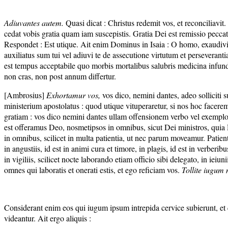
Adiuvantes autem.
Quasi dicat : Christus redemit vos, et reconciliavit
cedat vobis gratia quam iam suscepistis. Gratia Dei est remissio peccato
Respondet : Est utique. Ait enim Dominus in Isaia : O homo, exaudivi t
auxiliatus sum tui vel adiuvi te de assecutione virtutum et persevera
est tempus acceptabile quo morbis mortalibus salubris medicina infunditur
non cras, non post annum differtur.
[Ambrosius]
Exhortamur vos,
vos dico, nemini dantes, adeo solliciti
ministerium apostolatus : quod utique vituperaretur, si nos hoc facere
gratiam : vos dico nemini dantes ullam offensionem verbo vel exemplo
est offeramus Deo, nosmetipsos in omnibus, sicut Dei ministros, quia 
in omnibus, scilicet in multa patientia, ut nec parum moveamur. Patientia,
in angustiis, id est in animi cura et timore, in plagis, id est in verber
in vigiliis, scilicet nocte laborando etiam officio sibi delegato, in ie
omnes qui laboratis et onerati estis, et ego reficiam vos.
Tollite iugum
Considerant enim eos qui iugum ipsum intrepida cervice subierunt, et q
videantur. Ait ergo aliquis :