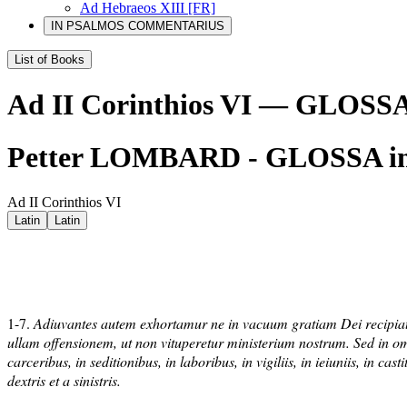
Ad Hebraeos XIII [FR]
IN PSALMOS COMMENTARIUS
List of Books
Ad II Corinthios VI — GLOS
Petter LOMBARD - GLOSSA i
Ad II Corinthios VI
Latin
Latin
1-7.
Adiuvantes autem exhortamur ne in vacuum gratiam Dei recipiatis.
ullam offensionem, ut non vituperetur ministerium nostrum.
Sed in om
carceribus, in seditionibus, in laboribus, in vigiliis, in ieiuniis, in cast
dextris et a sinistris.