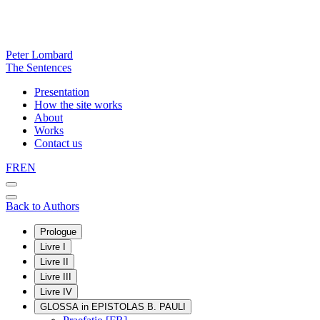
Peter Lombard
The Sentences
Presentation
How the site works
About
Works
Contact us
FR
EN
Back to Authors
Prologue
Livre I
Livre II
Livre III
Livre IV
GLOSSA in EPISTOLAS B. PAULI