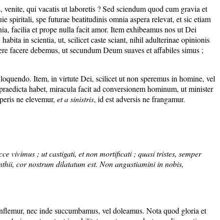
s, venite, qui vacatis ut laboretis ? Sed sciendum quod cum gravia et
e spiritali, spe futurae beatitudinis omnia aspera relevat, et sic etiam
nia, facilia et prope nulla facit amor. Item exhibeamus nos ut Dei
abita in scientia, ut, scilicet caste sciant, nihil adulterinae opinionis
sincere facere debemus, ut secundum Deum suaves et affabiles simus ;
l loquendo. Item, in virtute Dei, scilicet ut non speremus in homine, vel
ui praedicta habet, miracula facit ad conversionem hominum, ut minister
osperis ne elevemur,
et a sinistris
, id est adversis ne frangamur.
e vivimus ; ut castigati, et non mortificati ; quasi tristes, semper
thii, cor nostrum dilatatum est. Non angustiamini in nobis,
e inflemur, nec inde succumbamus, vel doleamus. Nota quod gloria et