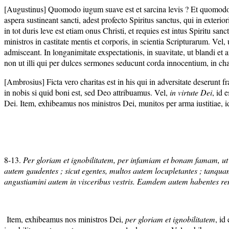
[Augustinus] Quomodo iugum suave est et sarcina levis ? Et quomodo 
aspera sustineant sancti, adest profecto Spiritus sanctus, qui in exterio
in tot duris leve est etiam onus Christi, et requies est intus Spiritu s
ministros in castitate mentis et corporis, in scientia Scripturarum. Vel, 
admisceant. In longanimitate exspectationis, in suavitate, ut blandi et
non ut illi qui per dulces sermones seducunt corda innocentium, in char
[Ambrosius] Ficta vero charitas est in his qui in adversitate deserunt f
in nobis si quid boni est, sed Deo attribuamus. Vel,
in virtute Dei
, id 
Dei. Item, exhibeamus nos ministros Dei, munitos per arma iustitiae, 
8-13.
Per gloriam et ignobilitatem, per infamiam et bonam famam, ut sedu
autem gaudentes ; sicut egentes, multos autem locupletantes ; tanquam
angustiamini autem in visceribus vestris. Eamdem autem habentes remu
Item, exhibeamus nos ministros Dei,
per gloriam et ignobilitatem
, id