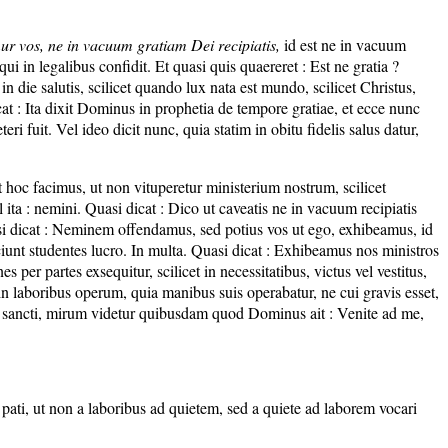
r vos, ne in vacuum gratiam Dei recipiatis,
id est ne in vacuum
i in legalibus confidit. Et quasi quis quaereret : Est ne gratia ?
die salutis, scilicet quando lux nata est mundo, scilicet Christus,
t : Ita dixit Dominus in prophetia de tempore gratiae, et ecce nunc
ri fuit. Vel ideo dicit nunc, quia statim in obitu fidelis salus datur,
 hoc facimus, ut non vituperetur ministerium nostrum, scilicet
ta : nemini. Quasi dicat : Dico ut caveatis ne in vacuum recipiatis
si dicat : Neminem offendamus, sed potius vos ut ego, exhibeamus, id
iunt studentes lucro. In multa. Quasi dicat : Exhibeamus nos ministros
s per partes exsequitur, scilicet in necessitatibus, victus vel vestitus,
e, in laboribus operum, quia manibus suis operabatur, ne cui gravis esset,
entur sancti, mirum videtur quibusdam quod Dominus ait : Venite ad me,
pati, ut non a laboribus ad quietem, sed a quiete ad laborem vocari