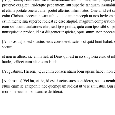
proterve exagitet, irridetque peccantem, aut superbe tanquam insanabilem 
et etiam portate onera ; alter portet alterius infirmitates. Onera, id est
enim Christus peccata nostra tulit, qui etiam praecepit ut nos invicem di
est in mente sua superbe iudicat se esse aliquid, magnum comparatione pec
eum seducunt laudatores eius, sed ipse potius, quia cum ipse sibi sit pr
unusquisque probet, id est diligenter inspiciat, opus suum, non peccatu
[Ambrosius] id est si actus suos consideret, sciens si quid boni habet, 
secum,
et non in altero, sic enim fiet, ut Deus qui est in eo sit gloria eius, et n
laude, scilicet cum alter eum laudat.
[Augustinus, Hieron.] Qui enim conscientiam boni operis habet, non de
[Ambrosius] Vel ita, et sic, id est si actus suos consideret, sciens nem
Nulli enim se anteponit, nec quemquam iudicat ut vere sit iustus. Qui 
morbum suum quem sanare desiderat.