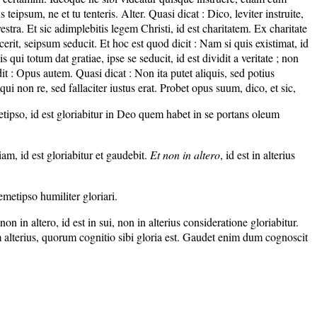
eipsum, ne et tu tenteris. Alter. Quasi dicat : Dico, leviter instruite,
vestra. Et sic adimplebitis legem Christi, id est charitatem. Ex charitate
ecerit, seipsum seducit. Et hoc est quod dicit : Nam si quis existimat, id
qui totum dat gratiae, ipse se seducit, id est dividit a veritate ; non
it : Opus autem. Quasi dicat : Non ita putet aliquis, sed potius
i non re, sed fallaciter iustus erat. Probet opus suum, dico, et sic,
metipso, id est gloriabitur in Deo quem habet in se portans oleum
riam, id est gloriabitur et gaudebit.
Et non in altero
, id est in alterius
metipso humiliter gloriari.
 in altero, id est in sui, non in alterius consideratione gloriabitur.
am alterius, quorum cognitio sibi gloria est. Gaudet enim dum cognoscit