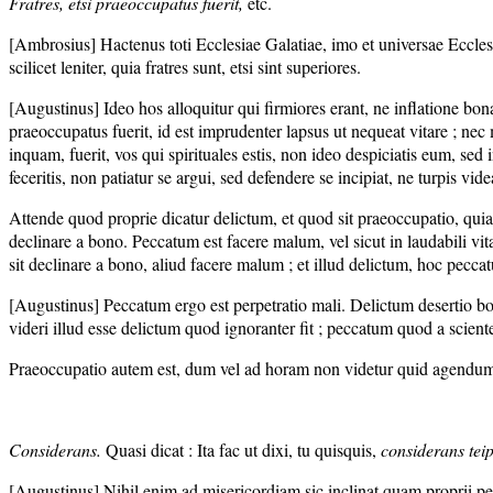
Fratres, etsi praeoccupatus fuerit,
etc.
[Ambrosius] Hactenus toti Ecclesiae Galatiae, imo et universae Eccle
scilicet leniter, quia fratres sunt, etsi sint superiores.
[Augustinus] Ideo hos alloquitur qui firmiores erant, ne inflatione bo
praeoccupatus fuerit, id est imprudenter lapsus ut nequeat vitare ; nec
inquam, fuerit, vos qui spirituales estis, non ideo despiciatis eum, sed in
feceritis, non patiatur se argui, sed defendere se incipiat, ne turpis videat
Attende quod proprie dicatur delictum, et quod sit praeoccupatio, quia d
declinare a bono. Peccatum est facere malum, vel sicut in laudabili vi
sit declinare a bono, aliud facere malum ; et illud delictum, hoc peccat
[Augustinus] Peccatum ergo est perpetratio mali. Delictum desertio bon
videri illud esse delictum quod ignoranter fit ; peccatum quod a scien
Praeoccupatio autem est, dum vel ad horam non videtur quid agendum sit,
Considerans.
Quasi dicat : Ita fac ut dixi, tu quisquis,
considerans tei
[Augustinus] Nihil enim ad misericordiam sic inclinat quam proprii peri