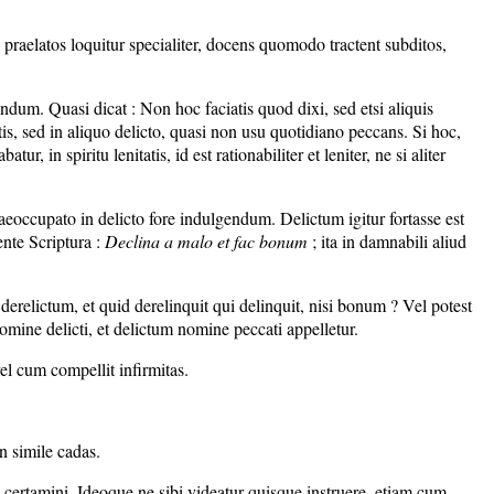
raelatos loquitur specialiter, docens quomodo tractent subditos,
ndum. Quasi dicat : Non hoc faciatis quod dixi, sed etsi aliquis
is, sed in aliquo delicto, quasi non usu quotidiano peccans. Si hoc,
, in spiritu lenitatis, id est rationabiliter et leniter, ne si aliter
praeoccupato in delicto fore indulgendum. Delictum igitur fortasse est
ente Scriptura :
Declina a malo et fac bonum
; ita in damnabili aliud
erelictum, et quid derelinquit qui delinquit, nisi bonum ? Vel potest
omine delicti, et delictum nomine peccati appelletur.
el cum compellit infirmitas.
in simile cadas.
e certamini. Ideoque ne sibi videatur quisque instruere, etiam cum