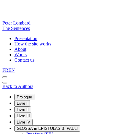
Peter Lombard
The Sentences
Presentation
How the site works
About
Works
Contact us
FR
EN
Back to Authors
Prologue
Livre I
Livre II
Livre III
Livre IV
GLOSSA in EPISTOLAS B. PAULI