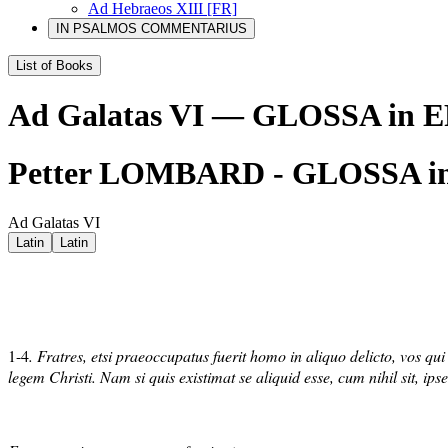
Ad Hebraeos XIII [FR]
IN PSALMOS COMMENTARIUS
List of Books
Ad Galatas VI — GLOSSA in
Petter LOMBARD - GLOSSA i
Ad Galatas VI
Latin
Latin
1-4
. Fratres, etsi praeoccupatus fuerit homo in aliquo delicto, vos qui s
legem Christi. Nam si quis existimat se aliquid esse, cum nihil sit, i