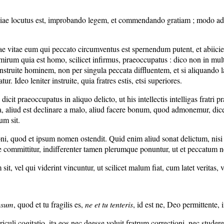
siae locutus est, improbando legem, et commendando gratiam ; modo ad p
nae vitae eum qui peccato circumventus est spernendum putent, et abiicie
 mirum quia est homo, scilicet infirmus, praeoccupatus : dico non in mult
struite hominem, non per singula peccata diffluentem, et si aliquando labatur
ur. Ideo leniter instruite, quia fratres estis, etsi superiores.
icit praeoccupatus in aliquo delicto, ut his intellectis intelligas fratri 
ta, aliud est declinare a malo, aliud facere bonum, quod admonemur, dic
um sit.
i, quod et ipsum nomen ostendit. Quid enim aliud sonat delictum, nisi d
te committitur, indifferenter tamen plerumque ponuntur, ut et peccatum n
 vel qui viderint vincuntur, ut scilicet malum fiat, cum latet veritas, v
psum
, quod et tu fragilis es,
ne et tu tenteris
, id est ne, Deo permittente, 
culi cogitatio, ita eos nec deesse voluit fratrum correctioni, nec studer