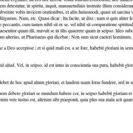
detestatur, in spiritu, inquit, mansuetudinis instruite illum considerans t
 subvenite vobis invicem orationibus, et aliis huiusmodi, quasi sit sarcina 
ligamus. Nam, etc. Quasi dicat : Ita facite, ut dixi ; nam si quis aliter f
cantis, cum tamen nihil sit ex se, vel nihil sit comparatione spiritualis 
aesentior quam illi, mavult se in illis quaerere quam in seipso. Ideo subd
m alterius, ut Pharisaeus qui dicebat : Non sum sicut caeteri hominum, qu
se a Deo accepisse ; et si quid mali est, a se fore, habebit gloriam in se
ihil aliud. Vel, in seipso, id est intus in conscientia sua pura, habebit glo
bet de hoc apud alium gloriari, et laudem suam foras fundere, sed in se
inem debere gloriari se mundum habere cor, in seipso habebit gloriam et non
enim vere iustus est, alterum sibi praeponit, quia plus sua mala scit qu