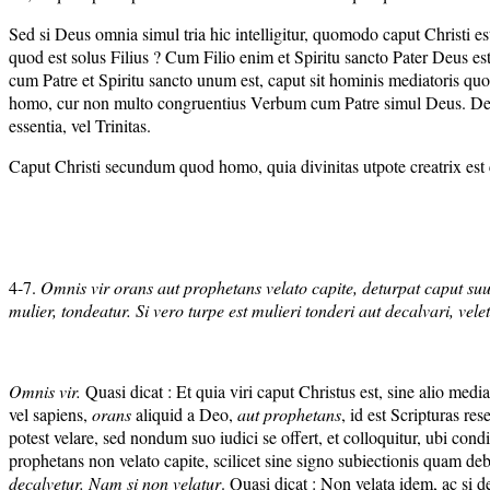
Sed si Deus omnia simul tria hic intelligitur, quomodo caput Christi est 
quod est solus Filius ? Cum Filio enim et Spiritu sancto Pater Deus es
cum Patre et Spiritu sancto unum est, caput sit hominis mediatoris qu
homo, cur non multo congruentius Verbum cum Patre simul Deus. Deus d
essentia, vel Trinitas.
Caput Christi secundum quod homo, quia divinitas utpote creatrix est c
4-7.
Omnis vir orans aut prophetans velato capite, deturpat caput su
mulier, tondeatur. Si vero turpe est mulieri tonderi aut decalvari, ve
Omnis vir.
Quasi dicat : Et quia viri caput Christus est, sine alio med
vel sapiens,
orans
aliquid a Deo,
aut prophetans
, id est Scripturas res
potest velare, sed nondum suo iudici se offert, et colloquitur, ubi con
prophetans non velato capite, scilicet sine signo subiectionis quam de
decalvetur. Nam si non velatur
. Quasi dicat : Non velata idem, ac si d