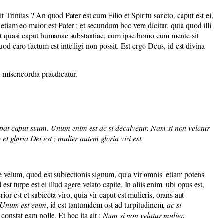
it Trinitas ? An quod Pater est cum Filio et Spiritu sancto, caput est ei,
tiam eo maior est Pater ; et secundum hoc vere dicitur, quia quod illi
 est quasi caput humanae substantiae, cum ipse homo cum mente sit
caro factum est intelligi non possit. Est ergo Deus, id est divina
 misericordia praedicatur.
rpat caput suum. Unum enim est ac si decalvetur. Nam si non velatur
t gloria Dei est ; mulier autem gloria viri est.
re velum, quod est subiectionis signum, quia vir omnis, etiam potens
id est turpe est ei illud agere velato capite. In aliis enim, ubi opus est,
rior est et subiecta viro, quia vir caput est mulieris, orans aut
Unum est enim
, id est tantumdem ost ad turpitudinem,
ac si
constat eam nolle. Et hoc ita ait :
Nam si non velatur mulier,