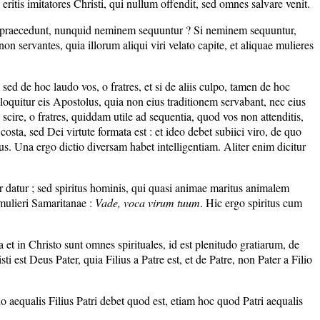
e eritis imitatores Christi, qui nullum offendit, sed omnes salvare venit.
plo praecedunt, nunquid neminem sequuntur ? Si neminem sequuntur,
on servantes, quia illorum aliqui viri velato capite, et aliquae mulieres
d de hoc laudo vos, o fratres, et si de aliis culpo, tamen de hoc
 loquitur eis Apostolus, quia non eius traditionem servabant, nec eius
scire, o fratres, quiddam utile ad sequentia, quod vos non attenditis,
osta, sed Dei virtute formata est : et ideo debet subiici viro, de quo
ius. Una ergo dictio diversam habet intelligentiam. Aliter enim dicitur
ter datur ; sed spiritus hominis, qui quasi animae maritus animalem
mulieri Samaritanae :
Vade, voca virum tuum
. Hic ergo spiritus cum
a et in Christo sunt omnes spirituales, id est plenitudo gratiarum, de
ti est Deus Pater, quia Filius a Patre est, et de Patre, non Pater a Filio
ino aequalis Filius Patri debet quod est, etiam hoc quod Patri aequalis