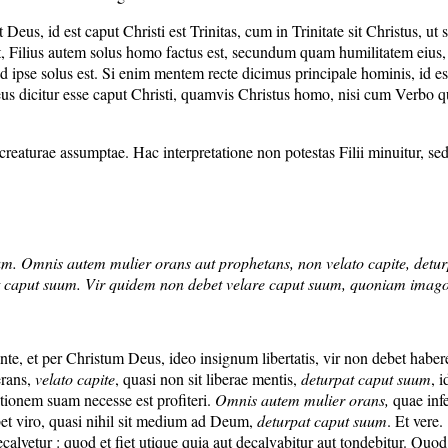
Deus, id est caput Christi est Trinitas, cum in Trinitate sit Christus, ut s
t, Filius autem solus homo factus est, secundum quam humilitatem eius, e
od ipse solus est. Si enim mentem recte dicimus principale hominis, id
icitur esse caput Christi, quamvis Christus homo, nisi cum Verbo quod 
reaturae assumptae. Hac interpretatione non potestas Filii minuitur, sed
um. Omnis autem mulier orans aut prophetans, non velato capite, detu
let caput suum. Vir quidem non debet velare caput suum, quoniam imago e
iante, et per Christum Deus, ideo insignum libertatis, vir non debet habe
erans,
velato capite
, quasi non sit liberae mentis,
deturpat caput suum
, 
ditionem suam necesse est profiteri.
Omnis autem mulier orans,
quae infe
bet viro, quasi nihil sit medium ad Deum,
deturpat caput suum
. Et vere.
ecalvetur : quod et fiet utique quia aut decalvabitur aut tondebitur. Quod 