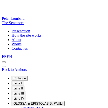
Peter Lombard
The Sentences
Presentation
How the site works
About
Works
Contact us
FR
EN
Back to Authors
Prologue
Livre I
Livre II
Livre III
Livre IV
GLOSSA in EPISTOLAS B. PAULI