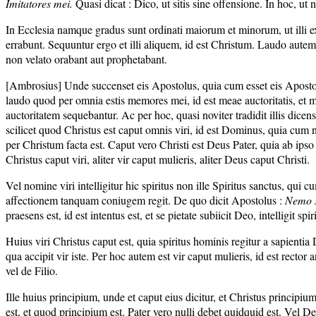
Imitatores mei.
Quasi dicat : Dico, ut sitis sine offensione. In hoc, ut n
In Ecclesia namque gradus sunt ordinati maiorum et minorum, ut illi 
errabunt. Sequuntur ergo et illi aliquem, id est Christum. Laudo autem. 
non velato orabant aut prophetabant.
[Ambrosius] Unde succenset eis Apostolus, quia cum esset eis Apostolus
laudo quod per omnia estis memores mei, id est meae auctoritatis, et me
auctoritatem sequebantur. Ac per hoc, quasi noviter tradidit illis dice
scilicet quod Christus est caput omnis viri, id est Dominus, quia cum no
per Christum facta est. Caput vero Christi est Deus Pater, quia ab ipso 
Christus caput viri, aliter vir caput mulieris, aliter Deus caput Christi.
Vel nomine viri intelligitur hic spiritus non ille Spiritus sanctus, qu
affectionem tanquam coniugem regit. De quo dicit Apostolus :
Nemo s
praesens est, id est intentus est, et se pietate subiicit Deo, intelligit spi
Huius viri Christus caput est, quia spiritus hominis regitur a sapientia 
qua accipit vir iste. Per hoc autem est vir caput mulieris, id est rector 
vel de Filio.
Ille huius principium, unde et caput eius dicitur, et Christus principiu
est, et quod principium est. Pater vero nulli debet quidquid est. Vel Dei