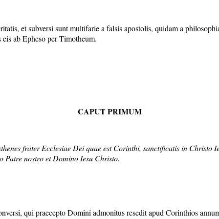
tatis, et subversi sunt multifarie a falsis apostolis, quidam a philosophi
ns eis ab Epheso per Timotheum.
CAPUT PRIMUM
thenes frater Ecclesiae Dei quae est Corinthi, sanctificatis in Christo
eo Patre nostro et Domino Iesu Christo.
conversi, qui praecepto Domini admonitus resedit apud Corinthios annum