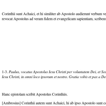
Corinthii sunt Achaici, et hi similiter ab Apostolo audierunt verbum veri
revocat Apostolus ad veram fidem et evangelicam sapientiam, scribe
1-3.
Paulus, vocatus Apostolus Iesu Christi per voluntatem Dei, et Sos
Iesu Christi, in omni loco ipsorum et nostro. Gratia vobis et pax a D
Hanc epistolam scribit Apostolus Corinthiis.
[Ambrosius] Corinthii autem sunt Achaici, hi ab ipso Apostolo sunt 