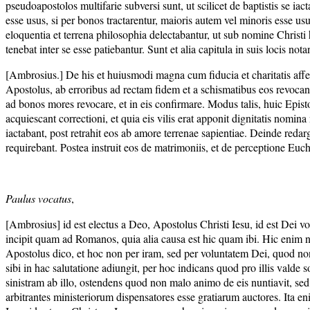
pseudoapostolos multifarie subversi sunt, ut scilicet de baptistis se 
esse usus, si per bonos tractarentur, maioris autem vel minoris esse u
eloquentia et terrena philosophia delectabantur, ut sub nomine Christi
tenebat inter se esse patiebantur. Sunt et alia capitula in suis locis nota
[Ambrosius.] De his et huiusmodi magna cum fiducia et charitatis aff
Apostolus, ab erroribus ad rectam fidem et a schismatibus eos revocans
ad bonos mores revocare, et in eis confirmare. Modus talis, huic Epist
acquiescant correctioni, et quia eis vilis erat apponit dignitatis nomina
iactabant, post retrahit eos ab amore terrenae sapientiae. Deinde redarg
requirebant. Postea instruit eos de matrimoniis, et de perceptione Euch
Paulus vocatus
,
[Ambrosius] id est electus a Deo, Apostolus Christi Iesu, id est Dei v
incipit quam ad Romanos, quia alia causa est hic quam ibi. Hic enim n
Apostolus dico, et hoc non per iram, sed per voluntatem Dei, quod non 
sibi in hac salutatione adiungit, per hoc indicans quod pro illis valde 
sinistram ab illo, ostendens quod non malo animo de eis nuntiavit, sed
arbitrantes ministeriorum dispensatores esse gratiarum auctores. Ita e