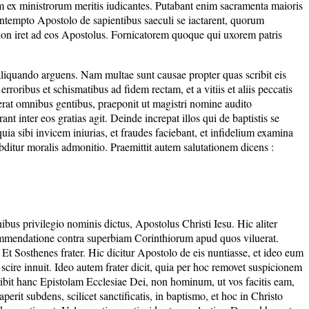
sum ex ministrorum meritis iudicantes. Putabant enim sacramenta maioris
contempto Apostolo de sapientibus saeculi se iactarent, quorum
d non iret ad eos Apostolus. Fornicatorem quoque qui uxorem patris
liquando arguens. Nam multae sunt causae propter quas scribit eis
erroribus et schismatibus ad fidem rectam, et a vitiis et aliis peccatis
 erat omnibus gentibus, praeponit ut magistri nomine audito
nt inter eos gratias agit. Deinde increpat illos qui de baptistis se
uia sibi invicem iniurias, et fraudes faciebant, et infidelium examina
ubditur moralis admonitio. Praemittit autem salutationem dicens :
bus privilegio nominis dictus, Apostolus Christi Iesu. Hic aliter
 commendatione contra superbiam Corinthiorum apud quos viluerat.
Et Sosthenes frater. Hic dicitur Apostolo de eis nuntiasse, et ideo eum
e scire innuit. Ideo autem frater dicit, quia per hoc removet suspicionem
cribit hanc Epistolam Ecclesiae Dei, non hominum, ut vos facitis eam,
rit subdens, scilicet sanctificatis, in baptismo, et hoc in Christo