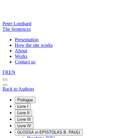
Peter Lombard
The Sentences
Presentation
How the site works
About
Works
Contact us
FR
EN
Back to Authors
Prologue
Livre I
Livre II
Livre III
Livre IV
GLOSSA in EPISTOLAS B. PAULI