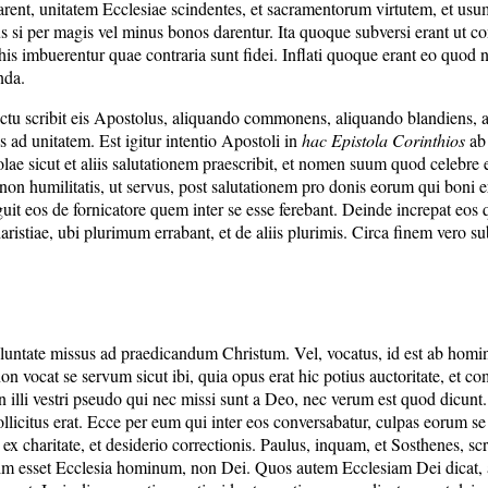
iactarent, unitatem Ecclesiae scindentes, et sacramentorum virtutem, et u
sus si per magis vel minus bonos darentur. Ita quoque subversi erant ut 
 his imbuerentur quae contraria sunt fidei. Inflati quoque erant eo quo
nda.
ectu scribit eis Apostolus, aliquando commonens, aliquando blandiens, a
 ad unitatem. Est igitur intentio Apostoli in
hac Epistola Corinthios
ab 
olae sicut et aliis salutationem praescribit, et nomen suum quod celebre
 non humilitatis, ut servus, post salutationem pro donis eorum qui boni era
uit eos de fornicatore quem inter se esse ferebant. Deinde increpat eos q
aristiae, ubi plurimum errabant, et de aliis plurimis. Circa finem vero s
oluntate missus ad praedicandum Christum. Vel, vocatus, id est ab homini
on vocat se servum sicut ibi, quia opus erat hic potius auctoritate, et
illi vestri pseudo qui nec missi sunt a Deo, nec verum est quod dicunt. 
sollicitus erat. Ecce per eum qui inter eos conversabatur, culpas eorum s
 ex charitate, et desiderio correctionis. Paulus, inquam, et Sosthenes, s
nim esset Ecclesia hominum, non Dei. Quos autem Ecclesiam Dei dicat, ape