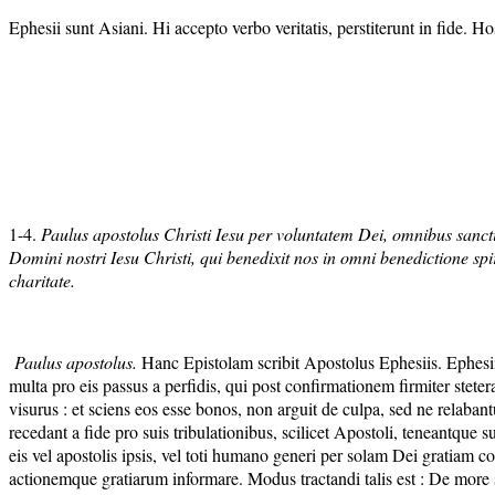
Ephesii sunt Asiani. Hi accepto verbo veritatis, perstiterunt in fide
1-4.
Paulus apostolus Christi Iesu per voluntatem Dei, omnibus sanctis
Domini nostri Iesu Christi, qui benedixit nos in omni benedictione spir
charitate.
Paulus apostolus.
Hanc Epistolam scribit Apostolus Ephesiis. Ephesii 
multa pro eis passus a perfidis, qui post confirmationem firmiter stet
visurus : et sciens eos esse bonos, non arguit de culpa, sed ne relabant
recedant a fide pro suis tribulationibus, scilicet Apostoli, teneantque
eis vel apostolis ipsis, vel toti humano generi per solam Dei gratiam co
actionemque gratiarum informare. Modus tractandi talis est : De more su