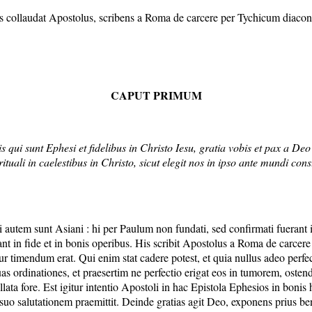
. Hos collaudat Apostolus, scribens a Roma de carcere per Tychicum diac
CAPUT PRIMUM
 qui sunt Ephesi et fidelibus in Christo Iesu, gratia vobis et pax a De
ituali in caelestibus in Christo, sicut elegit nos in ipso ante mundi con
autem sunt Asiani : hi per Paulum non fundati, sed confirmati fuerant i
erant in fide et in bonis operibus. His scribit Apostolus a Roma de carce
ur timendum erat. Qui enim stat cadere potest, et quia nullus adeo perfect
 suas ordinationes, et praesertim ne perfectio erigat eos in tumorem, ost
llata fore. Est igitur intentio Apostoli in hac Epistola Ephesios in bonis
o salutationem praemittit. Deinde gratias agit Deo, exponens prius benef