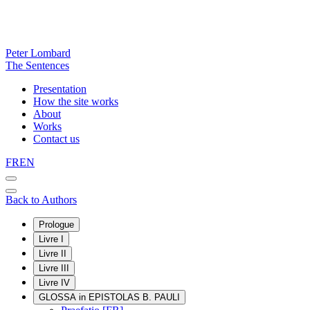
Peter Lombard
The Sentences
Presentation
How the site works
About
Works
Contact us
FR
EN
Back to Authors
Prologue
Livre I
Livre II
Livre III
Livre IV
GLOSSA in EPISTOLAS B. PAULI