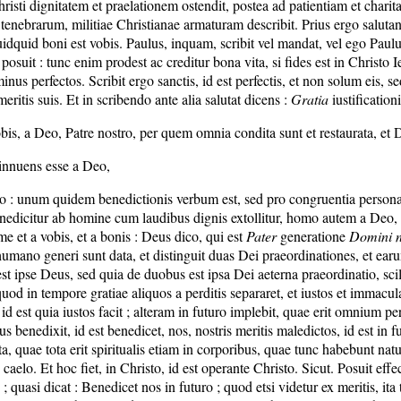
risti dignitatem et praelationem ostendit, postea ad patientiam et chari
nebrarum, militiae Christianae armaturam describit. Prius ergo salutans,
uidquid boni est vobis. Paulus, inquam, scribit vel mandat, vel ego Pau
posuit : tunc enim prodest ac creditur bona vita, si fides est in Christo Ie
minus perfectos. Scribit ergo sanctis, id est perfectis, et non solum eis, se
meritis suis. Et in scribendo ante alia salutat dicens :
Gratia
iustification
vobis, a Deo, Patre nostro, per quem omnia condita sunt et restaurata, e
 innuens esse a Deo,
 : unum quidem benedictionis verbum est, sed pro congruentia personae v
benedicitur ab homine cum laudibus dignis extollitur, homo autem a Deo,
me et a vobis, et a bonis : Deus dico, qui est
Pater
generatione
Domini no
ano generi sunt data, et distinguit duas Dei praeordinationes, et earum 
 ipse Deus, sed quia de duobus est ipsa Dei aeterna praeordinatio, scilic
 in tempore gratiae aliquos a perditis separaret, et iustos et immaculat
d est quia iustos facit ; alteram in futuro implebit, quae erit omnium 
eus benedixit, id est benedicet, nos, nostris meritis maledictos, id est i
ta, quae tota erit spiritualis etiam in corporibus, quae tunc habebunt natu
n caelo. Et hoc fiet, in Christo, id est operante Christo. Sicut. Posuit ef
uasi dicat : Benedicet nos in futuro ; quod etsi videtur ex meritis, ita ta