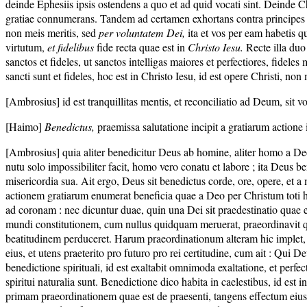
deinde Ephesiis ipsis ostendens a quo et ad quid vocati sint. Deinde Ch
gratiae connumerans. Tandem ad certamen exhortans contra principes te
non meis meritis, sed
per voluntatem Dei,
ita et vos per eam habetis q
virtutum,
et fidelibus
fide recta quae est in
Christo Iesu.
Recte illa duo 
sanctos et fideles, ut sanctos intelligas maiores et perfectiores, fideles 
sancti sunt et fideles, hoc est in Christo Iesu, id est opere Christi, non 
[Ambrosius] id est tranquillitas mentis, et reconciliatio ad Deum, sit 
[Haimo]
Benedictus,
praemissa salutatione incipit a gratiarum actione
[Ambrosius] quia aliter benedicitur Deus ab homine, aliter homo a Deo
nutu solo impossibiliter facit, homo vero conatu et labore ; ita Deus 
misericordia sua. Ait ergo, Deus sit benedictus corde, ore, opere, et a 
actionem gratiarum enumerat beneficia quae a Deo per Christum toti hum
ad coronam : nec dicuntur duae, quin una Dei sit praedestinatio quae est
mundi constitutionem, cum nullus quidquam meruerat, praeordinavit quod
beatitudinem perduceret. Harum praeordinationum alteram hic implet, i
eius, et utens praeterito pro futuro pro rei certitudine, cum ait : Qui D
benedictione spirituali, id est exaltabit omnimoda exaltatione, et perfec
spiritui naturalia sunt. Benedictione dico habita in caelestibus, id est i
primam praeordinationem quae est de praesenti, tangens effectum eius ; q