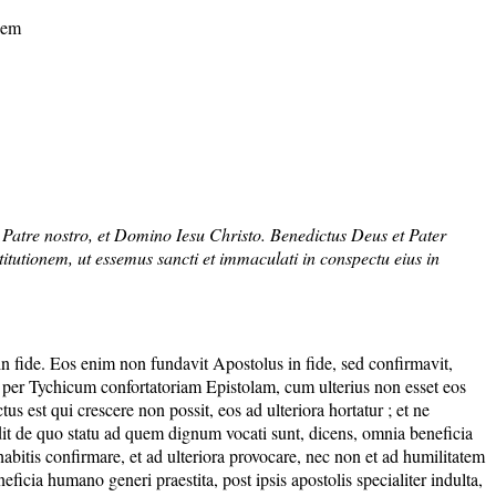
onem
o Patre nostro, et Domino Iesu Christo. Benedictus Deus et Pater
stitutionem, ut essemus sancti et immaculati in conspectu eius in
n fide. Eos enim non fundavit Apostolus in fide, sed confirmavit,
re per Tychicum confortatoriam Epistolam, cum ulterius non esset eos
us est qui crescere non possit, eos ad ulteriora hortatur ; et ne
endit de quo statu ad quem dignum vocati sunt, dicens, omnia beneficia
 habitis confirmare, et ad ulteriora provocare, nec non et ad humilitatem
icia humano generi praestita, post ipsis apostolis specialiter indulta,