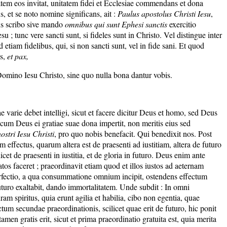
tatem eos invitat, unitatem fidei et Ecclesiae commendans et dona
 et se noto nomine significans, ait :
Paulus apostolus Christi Iesu
,
lus scribo sive mando
omnibus qui sunt Ephesi sanctis
exercitio
su ; tunc vere sancti sunt, si fideles sunt in Christo. Vel distingue inter
d etiam fidelibus, qui, si non sancti sunt, vel in fide sani. Et quod
is,
et pax,
t Domino Iesu Christo, sine quo nulla bona dantur vobis.
arie debet intelligi, sicut et facere dicitur Deus et homo, sed Deus
 cum Deus ei gratiae suae dona impertit, non meritis eius sed
stri Iesu Christi
, pro quo nobis benefacit. Qui benedixit nos. Post
effectus, quarum altera est de praesenti ad iustitiam, altera de futuro
et de praesenti in iustitia, et de gloria in futuro. Deus enim ante
os faceret ; praeordinavit etiam quod et illos iustos ad aeternam
perfectio, a qua consummatione omnium incipit, ostendens effectum
n futuro exaltabit, dando immortalitatem. Unde subdit : In omni
ram spiritus, quia erunt agilia et habilia, cibo non egentia, quae
fectum secundae praeordinationis, scilicet quae erit de futuro, hic ponit
men gratis erit, sicut et prima praeordinatio gratuita est, quia merita