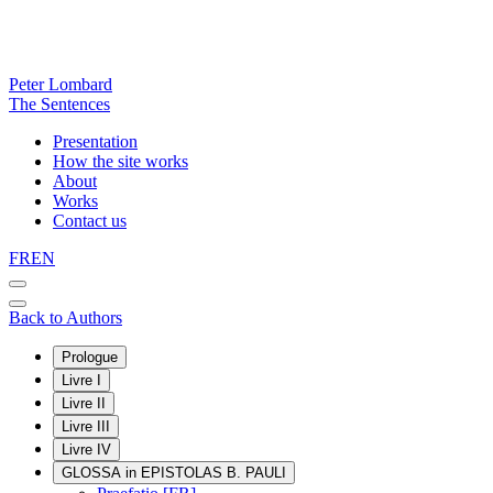
Peter Lombard
The Sentences
Presentation
How the site works
About
Works
Contact us
FR
EN
Back to Authors
Prologue
Livre I
Livre II
Livre III
Livre IV
GLOSSA in EPISTOLAS B. PAULI