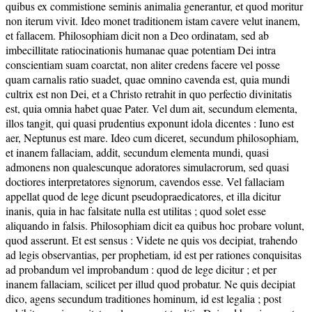
quibus ex commistione seminis animalia generantur, et quod moritur
non iterum vivit. Ideo monet traditionem istam cavere velut inanem,
et fallacem. Philosophiam dicit non a Deo ordinatam, sed ab
imbecillitate ratiocinationis humanae quae potentiam Dei intra
conscientiam suam coarctat, non aliter credens facere vel posse
quam carnalis ratio suadet, quae omnino cavenda est, quia mundi
cultrix est non Dei, et a Christo retrahit in quo perfectio divinitatis
est, quia omnia habet quae Pater. Vel dum ait, secundum elementa,
illos tangit, qui quasi prudentius exponunt idola dicentes : Iuno est
aer, Neptunus est mare. Ideo cum diceret, secundum philosophiam,
et inanem fallaciam, addit, secundum elementa mundi, quasi
admonens non qualescunque adoratores simulacrorum, sed quasi
doctiores interpretatores signorum, cavendos esse. Vel fallaciam
appellat quod de lege dicunt pseudopraedicatores, et illa dicitur
inanis, quia in hac falsitate nulla est utilitas ; quod solet esse
aliquando in falsis. Philosophiam dicit ea quibus hoc probare volunt,
quod asserunt. Et est sensus : Videte ne quis vos decipiat, trahendo
ad legis observantias, per prophetiam, id est per rationes conquisitas
ad probandum vel improbandum : quod de lege dicitur ; et per
inanem fallaciam, scilicet per illud quod probatur. Ne quis decipiat
dico, agens secundum traditiones hominum, id est legalia ; post