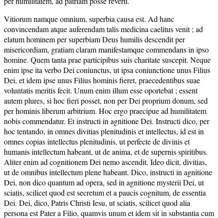
per humilitatem, ad patriam posse reverti.
Vitiorum namque omnium, superbia causa est. Ad hanc
convincendam atque auferendam talis medicina caelitus venit ; ad
elatum hominem per superbiam Deus humilis descendit per
misericordiam, gratiam claram manifestamque commendans in ipso
homine. Quem tanta prae participibus suis charitate suscepit. Neque
enim ipse ita verbo Dei coniunctus, ut ipsa coniunctione unus Filius
Dei, et idem ipse unus Filius hominis fieret, praecedentibus suae
voluntatis meritis fecit. Unum enim illum esse oportebat ; essent
autem plures, si hoc fieri posset, non per Dei proprium donum, sed
per hominis liberum arbitrium. Hoc ergo praecipue ad humilitatem
nobis commendatur. Et instructi in agnitione Dei. Instructi dico, per
hoc tentando, in omnes divitias plenitudinis et intellectus, id est in
omnes copias intellectus plenitudinis, ut perfecte de divinis et
humanis intellectum habeant, ut de anima, et de supernis spiritibus.
Aliter enim ad cognitionem Dei nemo ascendit. Ideo dicit, divitias,
ut de omnibus intellectum plene habeant. Dico, instructi in agnitione
Dei, non dico quantum ad opera, sed in agnitione mysterii Dei, ut
sciatis, scilicet quod est secretum et a paucis cognitum, de essentia
Dei. Dei, dico, Patris Christi Iesu, ut sciatis, scilicet quod alia
persona est Pater a Filio, quamvis unum et idem sit in substantia cum