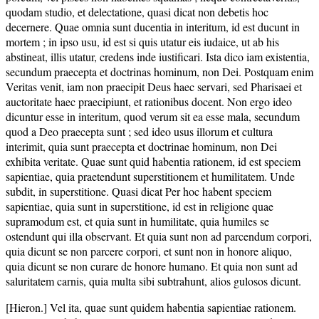
quodam studio, et delectatione, quasi dicat non debetis hoc
decernere. Quae omnia sunt ducentia in interitum, id est ducunt in
mortem ; in ipso usu, id est si quis utatur eis iudaice, ut ab his
abstineat, illis utatur, credens inde iustificari. Ista dico iam existentia,
secundum praecepta et doctrinas hominum, non Dei. Postquam enim
Veritas venit, iam non praecipit Deus haec servari, sed Pharisaei et
auctoritate haec praecipiunt, et rationibus docent. Non ergo ideo
dicuntur esse in interitum, quod verum sit ea esse mala, secundum
quod a Deo praecepta sunt ; sed ideo usus illorum et cultura
interimit, quia sunt praecepta et doctrinae hominum, non Dei
exhibita veritate. Quae sunt quid habentia rationem, id est speciem
sapientiae, quia praetendunt superstitionem et humilitatem. Unde
subdit, in superstitione. Quasi dicat Per hoc habent speciem
sapientiae, quia sunt in superstitione, id est in religione quae
supramodum est, et quia sunt in humilitate, quia humiles se
ostendunt qui illa observant. Et quia sunt non ad parcendum corpori,
quia dicunt se non parcere corpori, et sunt non in honore aliquo,
quia dicunt se non curare de honore humano. Et quia non sunt ad
saluritatem carnis, quia multa sibi subtrahunt, alios gulosos dicunt.
[Hieron.] Vel ita, quae sunt quidem habentia sapientiae rationem.