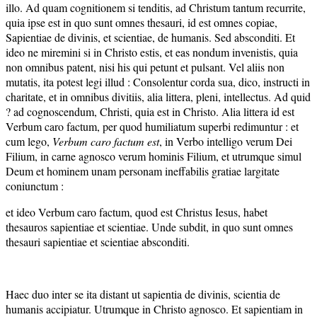
illo. Ad quam cognitionem si tenditis, ad Christum tantum recurrite,
quia ipse est in quo sunt omnes thesauri, id est omnes copiae,
Sapientiae de divinis, et scientiae, de humanis. Sed absconditi. Et
ideo ne miremini si in Christo estis, et eas nondum invenistis, quia
non omnibus patent, nisi his qui petunt et pulsant. Vel aliis non
mutatis, ita potest legi illud : Consolentur corda sua, dico, instructi in
charitate, et in omnibus divitiis, alia littera, pleni, intellectus. Ad quid
? ad cognoscendum, Christi, quia est in Christo. Alia littera id est
Verbum caro factum, per quod humiliatum superbi redimuntur : et
cum lego,
Verbum caro factum est
, in Verbo intelligo verum Dei
Filium, in carne agnosco verum hominis Filium, et utrumque simul
Deum et hominem unam personam ineffabilis gratiae largitate
coniunctum :
et ideo Verbum caro factum, quod est Christus Iesus, habet
thesauros sapientiae et scientiae. Unde subdit, in quo sunt omnes
thesauri sapientiae et scientiae absconditi.
Haec duo inter se ita distant ut sapientia de divinis, scientia de
humanis accipiatur. Utrumque in Christo agnosco. Et sapientiam in