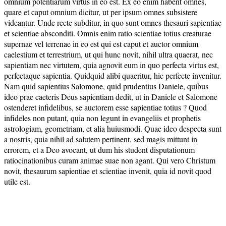
omnium potentiarum virtus in eo est. Ex eo enim habent omnes,
quare et caput omnium dicitur, ut per ipsum omnes subsistere
videantur. Unde recte subditur, in quo sunt omnes thesauri sapientiae
et scientiae absconditi. Omnis enim ratio scientiae totius creaturae
supernae vel terrenae in eo est qui est caput et auctor omnium
caelestium et terrestrium, ut qui hunc novit, nihil ultra quaerat, nec
sapientiam nec virtutem, quia agnovit eum in quo perfecta virtus est,
perfectaque sapientia. Quidquid alibi quaeritur, hic perfecte invenitur.
Nam quid sapientius Salomone, quid prudentius Daniele, quibus
ideo prae caeteris Deus sapientiam dedit, ut in Daniele et Salomone
ostenderet infidelibus, se auctorem esse sapientiae totius ? Quod
infideles non putant, quia non legunt in evangeliis et prophetis
astrologiam, geometriam, et alia huiusmodi. Quae ideo despecta sunt
a nostris, quia nihil ad salutem pertinent, sed magis mittunt in
errorem, et a Deo avocant, ut dum his student disputationum
ratiocinationibus curam animae suae non agant. Qui vero Christum
novit, thesaurum sapientiae et scientiae invenit, quia id novit quod
utile est.