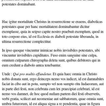
potestates dominabant.
Hac igitur mortalitate Christus in resurrectione se exuens, diabolicas
potestates quae per hanc mortalitatem dominabantur dicitur
exemplasse, quia in seipso capite nostro praebuit exemplum, quod in
toto corpore eius, id est Ecclesia ex diaboli potestate liberanda, in
ultima resurrectione complectitur.
In ipso quoque vincuntur inimicae nobis invisibiles potestates, ubi
vincuntur invisibiles cupiditates. Fuso enim sanguine sine culpa,
omnium culparum chirographa deleta sunt, quibus debitores qui in
eum credunt a diabolo antea tenebantur.
Unde :
Qui pro multis effundetur.
Et quia haec omnia in Christo
nobis donata sunt, ergo deinceps nemo vos iudicet, id est damnabiles
faciat in cibo aut in potu, sumpto vel non sumpto ritu Iudaeorum, aut
in parte diei festi, non celebrata cum lex praecipiat celebrari, id est
nemo vos damnet, de hoc quod nullam partem diei festi observetis,
verbi gratia, scilicet aut neomeniae aut sabbatorum, quae omnia sunt,
umbra futurorum, id est aliqua signa a re pendentia, quae in figura