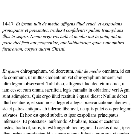
14-17.
Et ipsum tulit de medio affigens illud cruci, et exspolians
principatus et potestates, traduxit confidenter palam triumphans
illos in seipso. Nemo ergo vos iudicet in cibo aut in potu, aut in
parte diei festi aut neomeniae, aut Sabbatorum quae sunt umbra
fururorum, corpus autem Christi.
Et ipsum
chirographum, vel decretum,
tulit de medio
omnium, id est
de communi, ut nullus credentium vel chirographum timeret, vel
ultra legem observaret. Tulit dico, affigens illud decretum cruci, ut
iam cesset cum omnia sacrificia legis carnalia in oblatione veri Agni
sunt adimpleta. Quis ergo illud restituit ? quasi dicat : Nullus debet
illud restituere, et sicut nos a lege et a legis praevaricatione liberavit,
sic et patres antiquos ab inferno liberavit, ne quis putet eos per legem
salvatos. Et hoc est quod subdit, et ipse exspolians principatus,
infernales. Et potestates, auferendo Abraham, Isaac et caeteros
iustos, traduxit, suos, id est longe ab hoc regno ad caelos duxit, ipse
dico, prius confidenter, id est cum magna fiducia, cum spe victoriae,