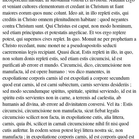
et veniant cultores elementorum et credant in Christum ut fiant
maiores eorum quos nunc colunt. Ideo ait, in illo repleti estis, qui
creditis in Christo omnem plenitudinem habitare : quod negantes
contra Christum sunt. Qui Christus est caput, non modo hominum,
sed etiam principatus et potestatis angelicae. Et vos ergo replere
potest, qui supernos cives replet. In quo. Monuit ne per prophetiam a
Christo recedant, nunc monet ne a pseudoapostolis seducti
caeremonias legis recipiant. Quasi dicat, Estis repleti in illo, in quo,
non solum donis repleti estis, sed etiam estis circumcisi, id est
purificati ab errore et mundo. Circumcisi, dico, circumcisione non
manufacta, id est opere humano : vos dico manentes, in
exspoliatione corporis carnis id est exspoliati a corpore secundum
quod erat carnis, id est carni subiectum, carnis serviens desideriis ;
sed modo secundumque spiritus, spiritale, spiritui serviendo, id est in
spiritu estis servientes non in carne, a terrenis ad caelestia, ab
humanis ad divina, ab errore ad divinitatem conversi. Vel ita : Estis
circumcisi, circumcisione non manufacta, sicut fiebat legalis
circumcisio scilicet non facta, in exspoliatione cutis, alia littera,
carnis, quia ibi, scilicet in carnali circumcisione nihil fit nisi quod
cutis aufertur. In eodem sensu potest legi littera nostra sic, non
manufacta ; in exspoliatione corporis carnis, id est corporis quod est