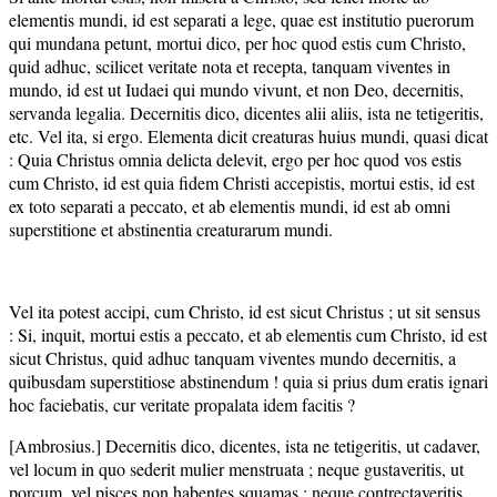
elementis mundi, id est separati a lege, quae est institutio puerorum
qui mundana petunt, mortui dico, per hoc quod estis cum Christo,
quid adhuc, scilicet veritate nota et recepta, tanquam viventes in
mundo, id est ut Iudaei qui mundo vivunt, et non Deo, decernitis,
servanda legalia. Decernitis dico, dicentes alii aliis, ista ne tetigeritis,
etc. Vel ita, si ergo. Elementa dicit creaturas huius mundi, quasi dicat
: Quia Christus omnia delicta delevit, ergo per hoc quod vos estis
cum Christo, id est quia fidem Christi accepistis, mortui estis, id est
ex toto separati a peccato, et ab elementis mundi, id est ab omni
superstitione et abstinentia creaturarum mundi.
Vel ita potest accipi, cum Christo, id est sicut Christus ; ut sit sensus
: Si, inquit, mortui estis a peccato, et ab elementis cum Christo, id est
sicut Christus, quid adhuc tanquam viventes mundo decernitis, a
quibusdam superstitiose abstinendum ! quia si prius dum eratis ignari
hoc faciebatis, cur veritate propalata idem facitis ?
[Ambrosius.] Decernitis dico, dicentes, ista ne tetigeritis, ut cadaver,
vel locum in quo sederit mulier menstruata ; neque gustaveritis, ut
porcum, vel pisces non habentes squamas ; neque contrectaveritis,