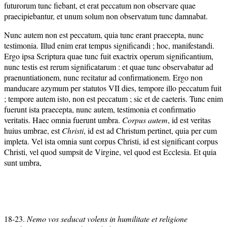
futurorum tunc fiebant, et erat peccatum non observare quae
praecipiebantur, et unum solum non observatum tunc damnabat.
Nunc autem non est peccatum, quia tunc erant praecepta, nunc
testimonia. Illud enim erat tempus significandi ; hoc, manifestandi.
Ergo ipsa Scriptura quae tunc fuit exactrix operum significantium,
nunc testis est rerum significatarum : et quae tunc observabatur ad
praenuntiationem, nunc recitatur ad confirmationem. Ergo non
manducare azymum per statutos VII dies, tempore illo peccatum fuit
; tempore autem isto, non est peccatum ; sic et de caeteris. Tunc enim
fuerunt ista praecepta, nunc autem, testimonia et confirmatio
veritatis. Haec omnia fuerunt umbra.
Corpus autem
, id est veritas
huius umbrae, est
Christi
, id est ad Christum pertinet, quia per cum
impleta. Vel ista omnia sunt corpus Christi, id est significant corpus
Christi, vel quod sumpsit de Virgine, vel quod est Ecclesia. Et quia
sunt umbra,
18-23.
Nemo vos seducat volens in humilitate et religione