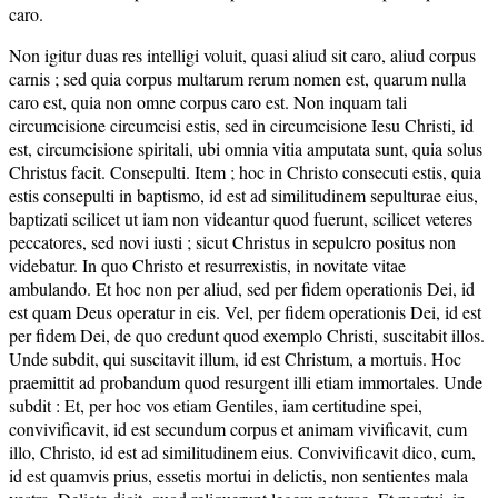
caro.
Non igitur duas res intelligi voluit, quasi aliud sit caro, aliud corpus
carnis ; sed quia corpus multarum rerum nomen est, quarum nulla
caro est, quia non omne corpus caro est. Non inquam tali
circumcisione circumcisi estis, sed in circumcisione Iesu Christi, id
est, circumcisione spiritali, ubi omnia vitia amputata sunt, quia solus
Christus facit. Consepulti. Item ; hoc in Christo consecuti estis, quia
estis consepulti in baptismo, id est ad similitudinem sepulturae eius,
baptizati scilicet ut iam non videantur quod fuerunt, scilicet veteres
peccatores, sed novi iusti ; sicut Christus in sepulcro positus non
videbatur. In quo Christo et resurrexistis, in novitate vitae
ambulando. Et hoc non per aliud, sed per fidem operationis Dei, id
est quam Deus operatur in eis. Vel, per fidem operationis Dei, id est
per fidem Dei, de quo credunt quod exemplo Christi, suscitabit illos.
Unde subdit, qui suscitavit illum, id est Christum, a mortuis. Hoc
praemittit ad probandum quod resurgent illi etiam immortales. Unde
subdit : Et, per hoc vos etiam Gentiles, iam certitudine spei,
convivificavit, id est secundum corpus et animam vivificavit, cum
illo, Christo, id est ad similitudinem eius. Convivificavit dico, cum,
id est quamvis prius, essetis mortui in delictis, non sentientes mala