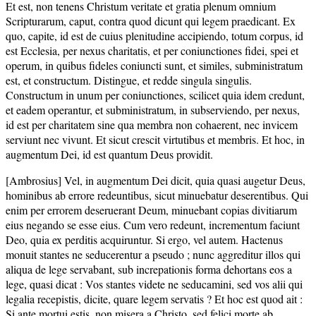
Et est, non tenens Christum veritate et gratia plenum omnium
Scripturarum, caput, contra quod dicunt qui legem praedicant. Ex
quo, capite, id est de cuius plenitudine accipiendo, totum corpus, id
est Ecclesia, per nexus charitatis, et per coniunctiones fidei, spei et
operum, in quibus fideles coniuncti sunt, et similes, subministratum
est, et constructum. Distingue, et redde singula singulis.
Constructum in unum per coniunctiones, scilicet quia idem credunt,
et eadem operantur, et subministratum, in subserviendo, per nexus,
id est per charitatem sine qua membra non cohaerent, nec invicem
serviunt nec vivunt. Et sicut crescit virtutibus et membris. Et hoc, in
augmentum Dei, id est quantum Deus providit.
[Ambrosius] Vel, in augmentum Dei dicit, quia quasi augetur Deus,
hominibus ab errore redeuntibus, sicut minuebatur deserentibus. Qui
enim per errorem deseruerant Deum, minuebant copias divitiarum
eius negando se esse eius. Cum vero redeunt, incrementum faciunt
Deo, quia ex perditis acquiruntur. Si ergo, vel autem. Hactenus
monuit stantes ne seducerentur a pseudo ; nunc aggreditur illos qui
aliqua de lege servabant, sub increpationis forma dehortans eos a
lege, quasi dicat : Vos stantes videte ne seducamini, sed vos alii qui
legalia recepistis, dicite, quare legem servatis ? Et hoc est quod ait :
Si ante mortui estis, non misera a Christo, sed felici morte ab