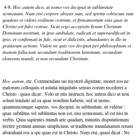
4-8.
Hoc autem dico, ut nemo vos decipiat in sublimitate
sermonum. Nam etsi corpore absens sum, sed spiritu vobiscum sum
gaudens et videns ordinem vestrum, et firmamentum eius quae in
Christo est fidei vestrae. Sicut ergo accepistis Iesum Christum
Dominum nostrum, in ipso ambulate, radicati et superaedificati in
ipso, et confirmati in fide, sicut et didicistis, abundantes in illo in
gratiarum actione.
Videte ne quis vos decipiat per philosophiam et
inanem fallaciam secundum traditionem hominum, secundum
elementa mundi, et non secundum Christum.
Hoc autem
, etc. Commendata sui mysterii dignitate, monet eos ne
malorum colloquiis et astutia iniquitatis sensus eorum recederet a
Christo ; quasi dicat : Volo ut sitis instructi, hoc autem dico ut non
solum tendatis ad ea quae nondum habetis, sed ut nemo,
quantumcunque sapiens, vos decipiat, in sublimitate, ut videtur :
quae subtilitas vel sublimitas non est, nisi sermonum, id est nisi in
verbis. Quia sapientes mundi arte quadam, minutiis disputationum
irretire gestiunt animas simplicium, ut traditione mundanarum rerum
abstrahant eos a spe quae est in Christo. Nam etsi, quasi dicat : Ne