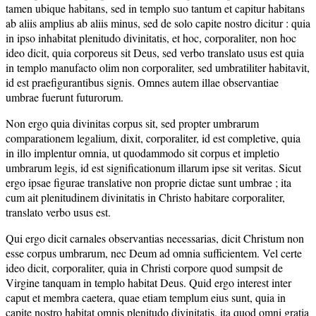
tamen ubique habitans, sed in templo suo tantum et capitur habitans
ab aliis amplius ab aliis minus, sed de solo capite nostro dicitur : quia
in ipso inhabitat plenitudo divinitatis, et hoc, corporaliter, non hoc
ideo dicit, quia corporeus sit Deus, sed verbo translato usus est quia
in templo manufacto olim non corporaliter, sed umbratiliter habitavit,
id est praefigurantibus signis. Omnes autem illae observantiae
umbrae fuerunt futurorum.
Non ergo quia divinitas corpus sit, sed propter umbrarum
comparationem legalium, dixit, corporaliter, id est completive, quia
in illo implentur omnia, ut quodammodo sit corpus et impletio
umbrarum legis, id est significationum illarum ipse sit veritas. Sicut
ergo ipsae figurae translative non proprie dictae sunt umbrae ; ita
cum ait plenitudinem divinitatis in Christo habitare corporaliter,
translato verbo usus est.
Qui ergo dicit carnales observantias necessarias, dicit Christum non
esse corpus umbrarum, nec Deum ad omnia sufficientem. Vel certe
ideo dicit, corporaliter, quia in Christi corpore quod sumpsit de
Virgine tanquam in templo habitat Deus. Quid ergo interest inter
caput et membra caetera, quae etiam templum eius sunt, quia in
capite nostro habitat omnis plenitudo divinitatis, ita quod omni gratia