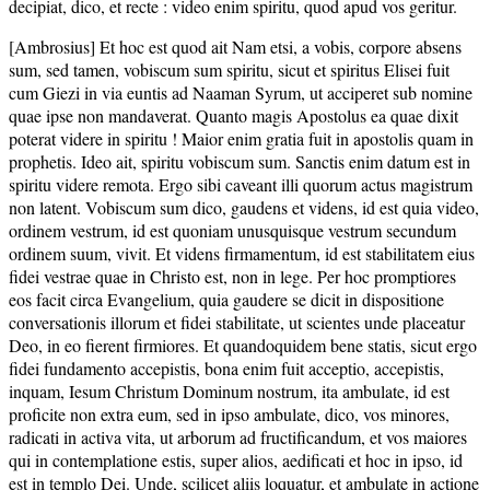
decipiat, dico, et recte : video enim spiritu, quod apud vos geritur.
[Ambrosius] Et hoc est quod ait Nam etsi, a vobis, corpore absens
sum, sed tamen, vobiscum sum spiritu, sicut et spiritus Elisei fuit
cum Giezi in via euntis ad Naaman Syrum, ut acciperet sub nomine
quae ipse non mandaverat. Quanto magis Apostolus ea quae dixit
poterat videre in spiritu ! Maior enim gratia fuit in apostolis quam in
prophetis. Ideo ait, spiritu vobiscum sum. Sanctis enim datum est in
spiritu videre remota. Ergo sibi caveant illi quorum actus magistrum
non latent. Vobiscum sum dico, gaudens et videns, id est quia video,
ordinem vestrum, id est quoniam unusquisque vestrum secundum
ordinem suum, vivit. Et videns firmamentum, id est stabilitatem eius
fidei vestrae quae in Christo est, non in lege. Per hoc promptiores
eos facit circa Evangelium, quia gaudere se dicit in dispositione
conversationis illorum et fidei stabilitate, ut scientes unde placeatur
Deo, in eo fierent firmiores. Et quandoquidem bene statis, sicut ergo
fidei fundamento accepistis, bona enim fuit acceptio, accepistis,
inquam, Iesum Christum Dominum nostrum, ita ambulate, id est
proficite non extra eum, sed in ipso ambulate, dico, vos minores,
radicati in activa vita, ut arborum ad fructificandum, et vos maiores
qui in contemplatione estis, super alios, aedificati et hoc in ipso, id
est in templo Dei. Unde, scilicet aliis loquatur, et ambulate in actione