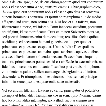
omnia delicta. Ipse, dico, delens chirographum quod erat contrarium
nobis id est peccatum Adae, cuius rei eramus. Chirographum dico,
decreti
quod erat contrarium nobis id est de quo data est sententia
cunctis hominibus contraria. Et ipsum chirographum tulit de medio
affigens illud cruci, non solum alia. Nisi hoc et alia tolleret, non
liberaremur a morte, vel inferno. Dum innocens occiditur, peccatum
crucifigitur, id est mortificatur. Crux enim non Salvatoris mors est,
sed peccati. Innocens enim dum occiditur, reos illos facit a quibus
occiditur ; sed peccatum humani generis occidit, per quod et
principatus et potestates exspoliat. Unde subdit : Et exspolians
principatus et potestates animabus quas tenebant captivas, quibus
eos exspoliavit illarum abluendo peccata. Et exspolians, inquam,
traduxit, principatus et potestates, id est ab Ecclesia exterminavit, ne
fidelibus nocere possent, ut ante. Ipse dico post crucis triumphum,
confidenter et palam, scilicet cum angelicis legionibus ad inferna
descendens. Et triumphans, id est vincens, illos, scilicet principes
inferni, in semetipso id est praesentia suae maiestatis.
Vel secundum litteram : Exuens se carne, principatus et potestates
exemplavit fiducialiter triumphans eos in semetipso. Nomine carnis
hoc loco mortalitas intelligitur, iuxta illud,
caro et sanguis non
possidebunt regnum Dei
. Per hanc mortalitatem nobis invidae