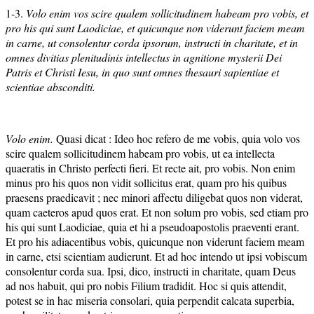
1-3.
Volo enim vos scire qualem sollicitudinem habeam pro vobis, et
pro his qui sunt Laodiciae, et quicunque non viderunt faciem meam
in carne, ut consolentur corda ipsorum, instructi in charitate, et in
omnes divitias plenitudinis intellectus in agnitione mysterii Dei
Patris et Christi Iesu, in quo sunt omnes thesauri sapientiae et
scientiae absconditi.
Volo enim.
Quasi dicat : Ideo hoc refero de me vobis, quia volo vos
scire qualem sollicitudinem habeam pro vobis, ut ea intellecta
quaeratis in Christo perfecti fieri. Et recte ait, pro vobis. Non enim
minus pro his quos non vidit sollicitus erat, quam pro his quibus
praesens praedicavit ; nec minori affectu diligebat quos non viderat,
quam caeteros apud quos erat. Et non solum pro vobis, sed etiam pro
his qui sunt Laodiciae, quia et hi a pseudoapostolis praeventi erant.
Et pro his adiacentibus vobis, quicunque non viderunt faciem meam
in carne, etsi scientiam audierunt. Et ad hoc intendo ut ipsi vobiscum
consolentur corda sua. Ipsi, dico, instructi in charitate, quam Deus
ad nos habuit, qui pro nobis Filium tradidit. Hoc si quis attendit,
potest se in hac miseria consolari, quia perpendit calcata superbia,