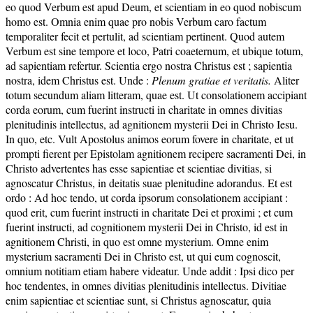
eo quod Verbum est apud Deum, et scientiam in eo quod nobiscum
homo est. Omnia enim quae pro nobis Verbum caro factum
temporaliter fecit et pertulit, ad scientiam pertinent. Quod autem
Verbum est sine tempore et loco, Patri coaeternum, et ubique totum,
ad sapientiam refertur. Scientia ergo nostra Christus est ; sapientia
nostra, idem Christus est. Unde :
Plenum gratiae et veritatis.
Aliter
totum secundum aliam litteram, quae est. Ut consolationem accipiant
corda eorum, cum fuerint instructi in charitate in omnes divitias
plenitudinis intellectus, ad agnitionem mysterii Dei in Christo Iesu.
In quo, etc. Vult Apostolus animos eorum fovere in charitate, et ut
prompti fierent per Epistolam agnitionem recipere sacramenti Dei, in
Christo advertentes has esse sapientiae et scientiae divitias, si
agnoscatur Christus, in deitatis suae plenitudine adorandus. Et est
ordo : Ad hoc tendo, ut corda ipsorum consolationem accipiant :
quod erit, cum fuerint instructi in charitate Dei et proximi ; et cum
fuerint instructi, ad cognitionem mysterii Dei in Christo, id est in
agnitionem Christi, in quo est omne mysterium. Omne enim
mysterium sacramenti Dei in Christo est, ut qui eum cognoscit,
omnium notitiam etiam habere videatur. Unde addit : Ipsi dico per
hoc tendentes, in omnes divitias plenitudinis intellectus. Divitiae
enim sapientiae et scientiae sunt, si Christus agnoscatur, quia