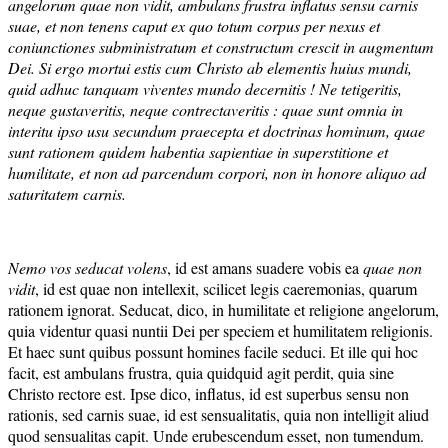
angelorum quae non vidit, ambulans frustra inflatus sensu carnis
suae, et non tenens caput ex quo totum corpus per nexus et
coniunctiones subministratum et constructum crescit in augmentum
Dei. Si ergo mortui estis cum Christo ab elementis huius mundi,
quid adhuc tanquam viventes mundo decernitis ! Ne tetigeritis,
neque gustaveritis, neque contrectaveritis : quae sunt omnia in
interitu ipso usu secundum praecepta et doctrinas hominum, quae
sunt rationem quidem habentia sapientiae in superstitione et
humilitate, et non ad parcendum corpori, non in honore aliquo ad
saturitatem carnis.
Nemo vos seducat volens
, id est amans suadere vobis ea
quae non
vidit
, id est quae non intellexit, scilicet legis caeremonias, quarum
rationem ignorat. Seducat, dico, in humilitate et religione angelorum,
quia videntur quasi nuntii Dei per speciem et humilitatem religionis.
Et haec sunt quibus possunt homines facile seduci. Et ille qui hoc
facit, est ambulans frustra, quia quidquid agit perdit, quia sine
Christo rectore est. Ipse dico, inflatus, id est superbus sensu non
rationis, sed carnis suae, id est sensualitatis, quia non intelligit aliud
quod sensualitas capit. Unde erubescendum esset, non tumendum.