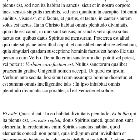
plenus est, sed non ita habitat in sanctis, sicut et in nostro corpore
inest sensus singulis membris, sed non quantum in cacapite. Ibi enim
auditus, visus est, et olfactus, et gustus, et tactus, in caeteris autem
solus est tactus. Ita in Christo habitat omnis plenitudo divinitatis,
quia ille est caput, in quo sunt sensus, in sanctis vero quasi solus
tactus est, quibus datus Spiritus ad mensuram. Praeterea est aliud
quo intersit plane inter illud caput, et cuiuslibet membri excellentiam,
quia singulari quadam susceptione hominis factus est homo ille una
persona cum Verbo. De nullo enim sanctorum dici potuit vel potest,
vel poterit :
Verbum caro factum est
. Nullus sanctorum qualibet
praesentia gratiae Unigeniti nomen accepit. Ut quod est ipsum
Verbum ante secula, hoc simul cum assumpto homine diceretur, et
est summa omnis intelligentiae talis : In ipso inhabitat omnis
plenitudo divinitatis corporaliter, id est veraciter et solide.
Et estis.
Quasi dicat : In eo habitat divinitatis plenitudo.
Et in illo
qui
ita plenus est,
vos estis repleti,
donis Spiritus sancti, quod non sunt
elementa. In credentibus enim Spiritus sanctus habitat, quod
elementis concedi non potuit, quia indignum erat invisibilem et
incorporeum habitare in substantia visibili et invisibili. Audiant ergo