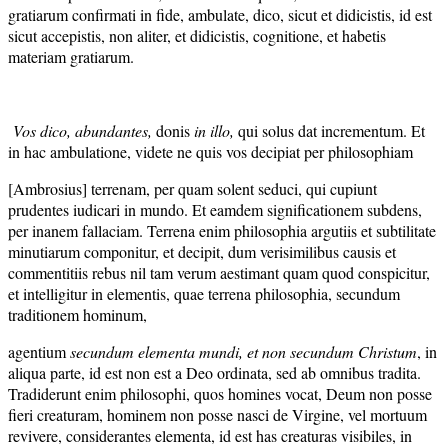
gratiarum confirmati in fide, ambulate, dico, sicut et didicistis, id est
sicut accepistis, non aliter, et didicistis, cognitione, et habetis
materiam gratiarum.
Vos dico, abundantes,
donis
in illo,
qui solus dat incrementum. Et
in hac ambulatione, videte ne quis vos decipiat per philosophiam
[Ambrosius] terrenam, per quam solent seduci, qui cupiunt
prudentes iudicari in mundo. Et eamdem significationem subdens,
per inanem fallaciam. Terrena enim philosophia argutiis et subtilitate
minutiarum componitur, et decipit, dum verisimilibus causis et
commentitiis rebus nil tam verum aestimant quam quod conspicitur,
et intelligitur in elementis, quae terrena philosophia, secundum
traditionem hominum,
agentium
secundum elementa mundi, et non secundum Christum
, in
aliqua parte, id est non est a Deo ordinata, sed ab omnibus tradita.
Tradiderunt enim philosophi, quos homines vocat, Deum non posse
fieri creaturam, hominem non posse nasci de Virgine, vel mortuum
revivere, considerantes elementa, id est has creaturas visibiles, in