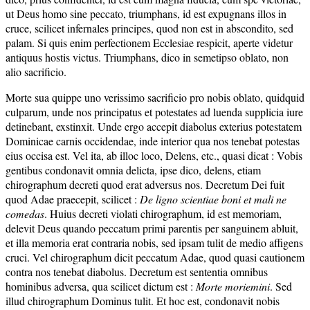
ut Deus homo sine peccato, triumphans, id est expugnans illos in
cruce, scilicet infernales principes, quod non est in abscondito, sed
palam. Si quis enim perfectionem Ecclesiae respicit, aperte videtur
antiquus hostis victus. Triumphans, dico in semetipso oblato, non
alio sacrificio.
Morte sua quippe uno verissimo sacrificio pro nobis oblato, quidquid
culparum, unde nos principatus et potestates ad luenda supplicia iure
detinebant, exstinxit. Unde ergo accepit diabolus exterius potestatem
Dominicae carnis occidendae, inde interior qua nos tenebat potestas
eius occisa est. Vel ita, ab illoc loco, Delens, etc., quasi dicat : Vobis
gentibus condonavit omnia delicta, ipse dico, delens, etiam
chirographum decreti quod erat adversus nos. Decretum Dei fuit
quod Adae praecepit, scilicet :
De ligno scientiae boni et mali ne
comedas
. Huius decreti violati chirographum, id est memoriam,
delevit Deus quando peccatum primi parentis per sanguinem abluit,
et illa memoria erat contraria nobis, sed ipsam tulit de medio affigens
cruci. Vel chirographum dicit peccatum Adae, quod quasi cautionem
contra nos tenebat diabolus. Decretum est sententia omnibus
hominibus adversa, qua scilicet dictum est :
Morte moriemini
. Sed
illud chirographum Dominus tulit. Et hoc est, condonavit nobis