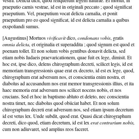
vestra. Delicta dicit, quod reliquerunt legem naturae. Et mortui, in
praeputio carnis vestrae, id est in originali peccato ; quod significat
praeputium. Vel, praeputium vocat delicta carnalia, et ponit
praeputium pro eo quod significat, id est delicta carnalia a quibus
exspoliandi sumus.
[Augustinus] Mortuos
vivificavit
dico,
condonans vobis
, gratis
omnia delicta,
et originalia et superaddita ; quod signum est quod et
poenam tollet. Et non solum vobis gentibus donavit delicta, sed
etiam nobis Iudaeis praevaricationem, quae fuit ex lege, dimisit. Et
hoc est, ipse dico, delens chirographum decreti, scilicet legis, id est
memoriam transgressionis quae erat ex decreto, id est ex lege, quod,
chirographum erat adversum nos, et conscientia enim nostra, et
diabolus ad accusandum nos erat memor transgressionis illius, et ita
haec memoria erat adversum nos scilicet nocens nobis, et nos
crucians. Sed et hoc in baptismo abluto et deleto, nec conscientia
nostra timet, nec diabolus quod obiiciat habet. Et non solum
chirographum decreti erat adversum nos, sed etiam ipsum decretum
id est vetus lex. Unde subdit, quod erat. Quasi dicat chirographum
decreti, dico quod, etiam decretum, id est lex
erat contrarium nobis,
cum non adiuvaret, sed amplius reos faceret.