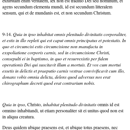
exhibitam enim veritatem, lex non est traditio Dei sed hominum, et
agens secundum elementa mundi, id est secundum litteralem
sensum, qui et de mundanis est, et non secundum Christum.
9-14.
Quia in ipso inhabitat omnis plenitudo divinitatis corporaliter,
et estis in illo repleti qui est caput omnis principatus et potestatis. In
quo et circumcisi estis circumcisione non manufacta in
exspoliatione corporis carnis, sed in circumcisione Christi,
consepulti ei in baptismo, in quo et resurrexistis per fidem
operationis Dei qui suscitavit illum a mortuis. Et vos cum mortui
essetis in delictis et praeputio carnis vestrae convivificavit cum illo,
donans vobis omnia delicta, delens quod adversus nos erat
chirographum decreti quod erat contrarium nobis.
Quia in ipso,
Christo,
inhabitat plenitudo divinitatis
omnis id est
omnino inhabitandi, ut etiam personaliter sit ei unitus quod non est
in aliqua creatura.
Deus quidem ubique praesens est, et ubique totus praesens, nec