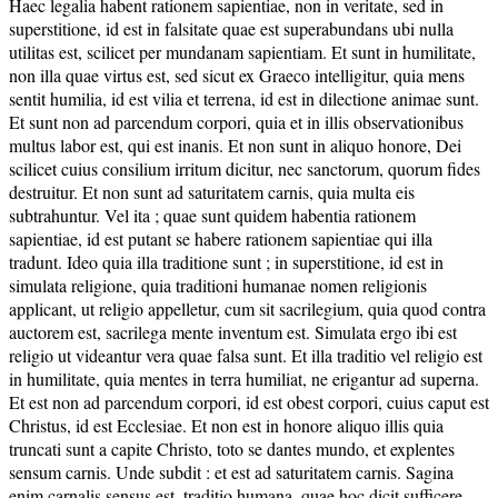
Haec legalia habent rationem sapientiae, non in veritate, sed in
superstitione, id est in falsitate quae est superabundans ubi nulla
utilitas est, scilicet per mundanam sapientiam. Et sunt in humilitate,
non illa quae virtus est, sed sicut ex Graeco intelligitur, quia mens
sentit humilia, id est vilia et terrena, id est in dilectione animae sunt.
Et sunt non ad parcendum corpori, quia et in illis observationibus
multus labor est, qui est inanis. Et non sunt in aliquo honore, Dei
scilicet cuius consilium irritum dicitur, nec sanctorum, quorum fides
destruitur. Et non sunt ad saturitatem carnis, quia multa eis
subtrahuntur. Vel ita ; quae sunt quidem habentia rationem
sapientiae, id est putant se habere rationem sapientiae qui illa
tradunt. Ideo quia illa traditione sunt ; in superstitione, id est in
simulata religione, quia traditioni humanae nomen religionis
applicant, ut religio appelletur, cum sit sacrilegium, quia quod contra
auctorem est, sacrilega mente inventum est. Simulata ergo ibi est
religio ut videantur vera quae falsa sunt. Et illa traditio vel religio est
in humilitate, quia mentes in terra humiliat, ne erigantur ad superna.
Et est non ad parcendum corpori, id est obest corpori, cuius caput est
Christus, id est Ecclesiae. Et non est in honore aliquo illis quia
truncati sunt a capite Christo, toto se dantes mundo, et explentes
sensum carnis. Unde subdit : et est ad saturitatem carnis. Sagina
enim carnalis sensus est, traditio humana, quae hoc dicit sufficere