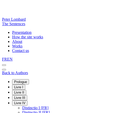
Peter Lombard
The Sentences
Presentation
How the site works
About
Works
Contact us
FR
EN
Back to Authors
Prologue
Livre I
Livre II
Livre III
Livre IV
Distinctio I [FR]
Distinctio II [FR]