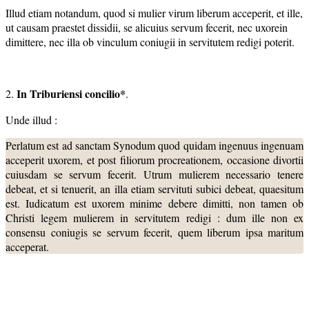
Illud etiam notandum, quod si mulier virum liberum acceperit, et ille,
ut causam praestet dissidii, se alicuius servum fecerit, nec uxorein
dimittere, nec illa ob vinculum coniugii in servitutem redigi poterit.
In Triburiensi concilio*
2.
.
Unde illud :
Perlatum est ad sanctam Synodum quod quidam ingenuus ingenuam
acceperit uxorem, et post filiorum procreationem, occasione divortii
cuiusdam se servum fecerit. Utrum mulierem necessario tenere
debeat, et si tenuerit, an illa etiam servituti subici debeat, quaesitum
est. Iudicatum est uxorem minime debere dimitti, non tamen ob
Christi legem mulierem in servitutem redigi : dum ille non ex
consensu coniugis se servum fecerit, quem liberum ipsa maritum
acceperat.