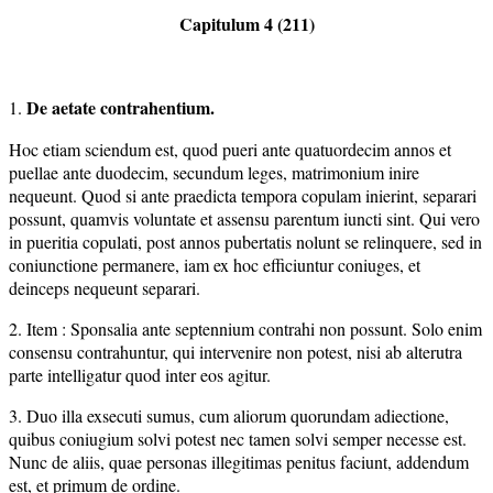
Capitulum 4 (211)
De aetate contrahentium.
1.
Hoc etiam sciendum est, quod pueri ante quatuordecim annos et
puellae ante duodecim, secundum leges, matrimonium inire
nequeunt. Quod si ante praedicta tempora copulam inierint, separari
possunt, quamvis voluntate et assensu parentum iuncti sint. Qui vero
in pueritia copulati, post annos pubertatis nolunt se relinquere, sed in
coniunctione permanere, iam ex hoc efficiuntur coniuges, et
deinceps nequeunt separari.
2. Item : Sponsalia ante septennium contrahi non possunt. Solo enim
consensu contrahuntur, qui intervenire non potest, nisi ab alterutra
parte intelligatur quod inter eos agitur.
3. Duo illa exsecuti sumus, cum aliorum quorundam adiectione,
quibus coniugium solvi potest nec tamen solvi semper necesse est.
Nunc de aliis, quae personas illegitimas penitus faciunt, addendum
est, et primum de ordine.