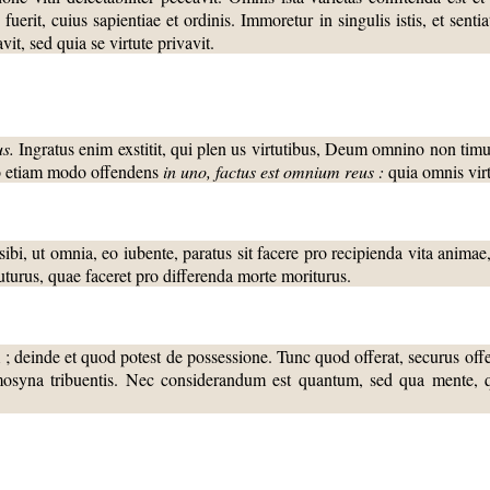
uerit, cuius sapientiae et ordinis. Immoretur in singulis istis, et sen
t, sed quia se virtute privavit.
us.
Ingratus enim exstitit, qui plen us virtutibus, Deum omnino non timui
o etiam modo offendens
in uno, factus est omnium reus :
quia omnis virt
 sibi, ut omnia, eo iubente, paratus sit facere pro recipienda vita anim
uturus, quae faceret pro differenda morte moriturus.
 deinde et quod potest de possessione. Tunc quod offerat, securus offe
emosyna tribuentis. Nec considerandum est quantum, sed qua mente, q