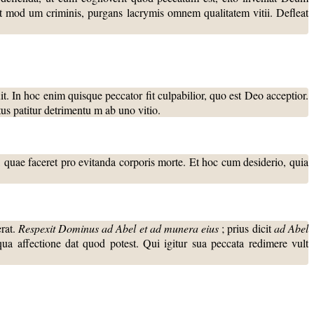
tiat mod um criminis, purgans lacrymis omnem qualitatem vitii. Defleat
t. In hoc enim quisque peccator fit culpabilior, quo est Deo acceptior.
us patitur detrimentu m ab uno vitio.
ae, quae faceret pro evitanda corporis morte. Et hoc cum desiderio, quia
rat.
Respexit Dominus ad Abel et ad munera eius
; prius dicit
ad Abel
ua affectione dat quod potest. Qui igitur sua peccata redimere vult