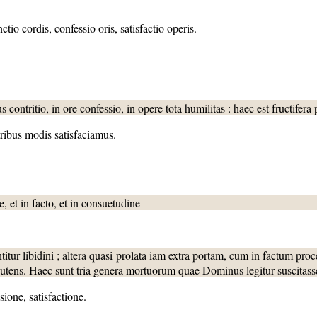
tio cordis, confessio oris, satisfactio operis.
contritio, in ore confessio, in opere tota humilitas : haec est fructifera 
tribus modis satisfaciamus.
e, et in facto, et in consuetudine
itur libidini ; altera quasi prolata iam extra portam, cum in factum pr
putens. Haec sunt tria genera mortuorum quae Dominus legitur suscitass
ssione, satisfactione.