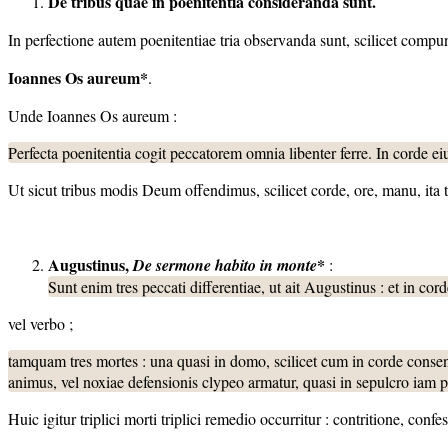
De tribus quae in poenitentia consideranda sunt.
In perfectione autem poenitentiae tria observanda sunt, scilicet compunc
Ioannes Os aureum*
.
Unde Ioannes Os aureum :
Perfecta poenitentia cogit peccatorem omnia libenter ferre. In corde eius 
Ut sicut tribus modis Deum offendimus, scilicet corde, ore, manu, ita 
Augustinus,
*
De sermone habito in monte
:
Sunt enim tres peccati differentiae, ut ait Augustinus : et in cord
vel verbo ;
tamquam tres mortes : una quasi in domo, scilicet cum in corde consent
animus, vel noxiae defensionis clypeo armatur, quasi in sepulcro iam 
Huic igitur triplici morti triplici remedio occurritur : contritione, confe