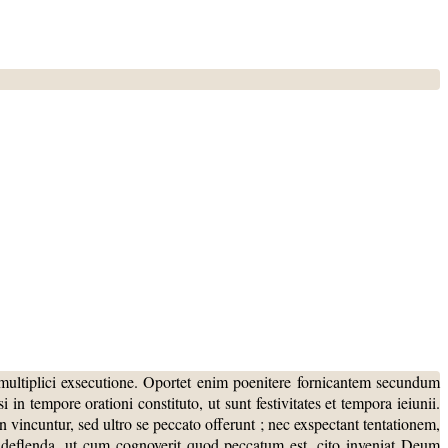
tii multiplici exsecutione. Oportet enim poenitere fornicantem secundum
 in tempore orationi constituto, ut sunt festivitates et tempora ieiunii.
 vincuntur, sed ultro se peccato offerunt ; nec exspectant tentationem,
 et deflenda, ut cum cognoverit quod peccatum est, cito inveniat Deum