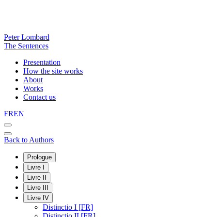
Peter Lombard
The Sentences
Presentation
How the site works
About
Works
Contact us
FR
EN
Back to Authors
Prologue
Livre I
Livre II
Livre III
Livre IV
Distinctio I [FR]
Distinctio II [FR]