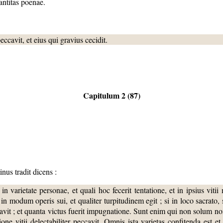
antitas poenae.
ccavit, et eius qui gravius cecidit.
Capitulum 2 (87)
inus tradit dicens :
 in varietate personae, et quali hoc fecerit tentatione, et in ipsius vi
n modum operis sui, et qualiter turpitudinem egit ; si in loco sacrato, si
vit ; et quanta victus fuerit impugnatione. Sunt enim qui non solum non
one vitii delectabiliter peccavit. Omnis ista varietas confitenda est