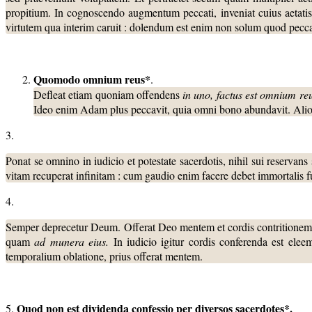
propitium. In cognoscendo augmentum peccati, inveniat cuius aetatis f
virtutem qua interim caruit : dolendum est enim non solum quod peccavi
Quomodo omnium reus*
.
Defleat etiam quoniam offendens
in
uno, factus est omnium re
Ideo enim Adam plus peccavit, quia omni bono abundavit. Ali
3.
Ponat se omnino in iudicio et potestate sacerdotis, nihil sui reservans
vitam recuperat infinitam : cum gaudio enim facere debet immortalis f
4.
Semper deprecetur Deum. Offerat Deo mentem et cordis contritionem ;
quam
ad munera eius.
In iudicio igitur cordis conferenda est ele
temporalium oblatione, prius offerat mentem.
Quod non est dividenda confessio per diversos sacerdotes*.
5.