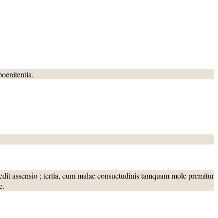
poenitentia.
ocedit assensio ; tertia, cum malae consuetudinis tamquam mole premitur
e.