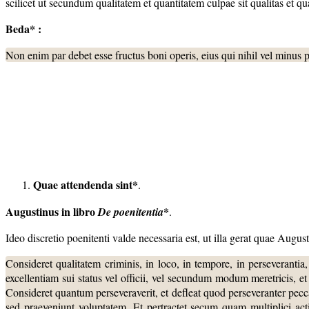
scilicet ut secundum qualitatem et quantitatem culpae sit qualitas et qu
Beda* :
Non enim par debet esse fructus boni operis, eius qui nihil vel minus pe
Quae attendenda sint*
.
Augustinus in libro
*
De poenitentia
.
Ideo discretio poenitenti valde necessaria est, ut illa gerat quae August
Consideret qualitatem criminis, in loco, in tempore, in perseverantia,
excellentiam sui status vel officii, vel secundum modum meretricis, et i
Consideret quantum perseveraverit, et defleat quod perseveranter pecca
sed praeveniunt voluptatem. Et pertractet secum quam multiplici acti