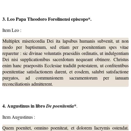
3. Leo Papa Theodoro Forolinensi episcopo*.
Item Leo :
Multiplex misericordia Dei ita lapsibus humanis subvenit, ut non
modo per baptismum, sed etiam per poenitentiam spes vitae
reparetur : sic divinae voluntatis praesidiis ordinatis, ut indulgentiam
Dei nisi supplicationibus sacerdotum nequeant obtinere. Christus
enim hanc praepositis Ecclesiae tradidit potestatem, ut confitentibus
poenitentiae satisfactionem darent, et eosdem, salubri satisfactione
purgatos, ad communionem sacramentorum per ianuam
reconciliationis admitterent.
4. Augustinus in libro
*
De poenitentia
.
Item Augustinus :
Quem poenitet, omnino poeniteat, et dolorem Iacrymis ostendat.