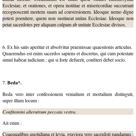
Ecclesiae, et orationes, et opera iustitiae et misericordiae succurrant
recognoscenti mortem suam ad conversionem. Ideoque nemo digne
potest poenitere, quem non sustineat unitas Ecclesiae. Ideoque non
petat sacerdotes per aliquam culpam ab unitate Ecclesiae divisos.
6. Ex his satis aperitur et absolvitur praemissae quaestionis articulus.
Quaerendus est enim sacerdos sapiens et discretus, qui cum potestate
simul habeat iudicium ; qui si forte defuerit, confiteri debet socio.
Beda*.
7.
Beda vero inter confessionem venialium et mortalium distinguit,
super illum locum :
Confitemini alterutrum peccata vestra.
Ait enim :
Coaequalibus quotidiana et levia, graviora vero sacerdoti pandamus ;