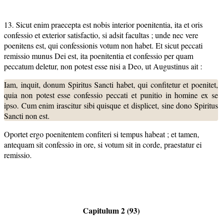
13. Sicut enim praecepta est nobis interior poenitentia, ita et oris
confessio et exterior satisfactio, si adsit facultas ; unde nec vere
poenitens est, qui confessionis votum non habet. Et sicut peccati
remissio munus Dei est, ita poenitentia et confessio per quam
peccatum deletur, non potest esse nisi a Deo, ut Augustinus ait :
Iam, inquit, donum Spiritus Sancti habet, qui confitetur et poenitet,
quia non potest esse confessio peccati et punitio in homine ex se
ipso. Cum enim irascitur sibi quisque et displicet, sine dono Spiritus
Sancti non est.
Oportet ergo poenitentem confiteri si tempus habeat ; et tamen,
antequam sit confessio in ore, si votum sit in corde, praestatur ei
remissio.
Capitulum 2 (93)