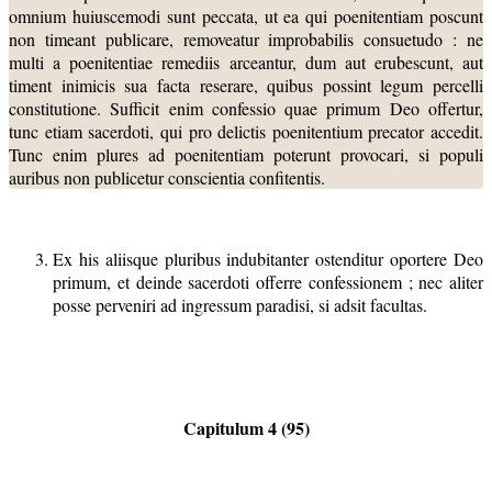
omnium huiuscemodi sunt peccata, ut ea qui poenitentiam poscunt
non timeant publicare, removeatur improbabilis consuetudo : ne
multi a poenitentiae remediis arceantur, dum aut erubescunt, aut
timent inimicis sua facta reserare, quibus possint legum percelli
constitutione. Sufficit enim confessio quae primum Deo offertur,
tunc etiam sacerdoti, qui pro delictis poenitentium precator accedit.
Tunc enim plures ad poenitentiam poterunt provocari, si populi
auribus non publicetur conscientia confitentis.
Ex his aliisque pluribus indubitanter ostenditur oportere Deo
primum, et deinde sacerdoti offerre confessionem ; nec aliter
posse perveniri ad ingressum paradisi, si adsit facultas.
Capitulum 4 (95)