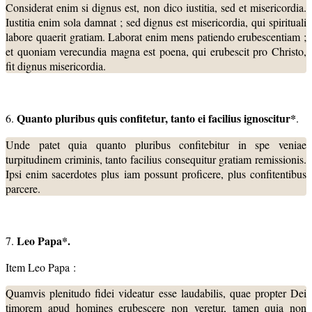
Considerat enim si dignus est, non dico iustitia, sed et misericordia.
Iustitia enim sola damnat ; sed dignus est misericordia, qui spirituali
labore quaerit gratiam. Laborat enim mens patiendo erubescentiam ;
et quoniam verecundia magna est poena, qui erubescit pro Christo,
fit dignus misericordia.
Quanto pluribus quis confitetur, tanto ei facilius ignoscitur*
6.
.
Unde patet quia quanto pluribus confitebitur in spe veniae
turpitudinem criminis, tanto facilius consequitur gratiam remissionis.
Ipsi enim sacerdotes plus iam possunt proficere, plus confitentibus
parcere.
Leo Papa*.
7.
Item Leo Papa :
Quamvis plenitudo fidei videatur esse laudabilis, quae propter Dei
timorem apud homines erubescere non veretur, tamen quia non