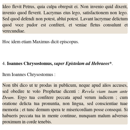
Ideo flevit Petrus, quia culpa obrepsit ei. Non invenio quid dixerit,
invenio quod fleverit. Lacrymas eius lego, satisfactionem non lego.
Sed quod defendi non potest, ablui potest. Lavant lacrymae delictum
quod voce pudor est confiteri, et veniae fletus consulunt et
verecundiae.
Hoc idem etiam Maximus dicit episcopus.
Ioannes Chrysostomus,
*
4.
super Epistolam ad Hebraeos
.
Item Ioannes Chrysostomus :
Non tibi dico ut te prodas in publicum, neque apud alios accuses,
sed obedire te volo Prophetae dicenti :
Revela viam tuam ante
Deum.
Ergo tua confitere peccata apud verum iudicem ; cum
oratione delicta tua pronuntia, non lingua, sed conscientiae tuae
memoria ; et tunc demum spera te misericordiam posse consequi. Si
habueris peccata tua in mente continue, nunquam malum adversus
proximum in corde tenebis.