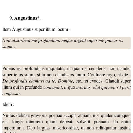
Augustinus*.
Item Augustinus super illum locum :
Non absorbeat me profundum, neque urgeat super me puteus os
suum :
Puteus est profunditas iniquitatis, in quam si cecideris, non claudet
super te os suum, si tu non claudis os tuum. Confitere ergo, et die :
De profundis clamavi ad te, Domine,
etc., et evades. Claudit super
illum qui in profundo
contemnit
,
a
quo
mortuo velut qui non sit perit
confessio
.
Idem :
Nullus debitae gravioris poenae accipit veniam, nisi qualemcumque,
etsi longe minorem quam debeat, solverit poenam. Ita enim
impertitur a Deo largitas misericordiae, ut non relinquatur iustitia