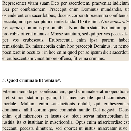
Repraesentet vitam suam Deo per sacerdotem, praeveniat iudicium
Dei per confessionem. Praecepit enim Dominus mundandis, ut
ostenderent ora sacerdotibus, docens corporali praesentia confitenda
peccata, non per scriptum manifestanda. Dixit enim :
Ora monstrate
;
et
omnes,
non unus pro omnibus. Non alium statuatis nuntium qui
pro vobis offerat munus a Moyse statutum, sed qui per vos peccastis,
per vos erubescatis. Erubescentia enim ipsa partem habet
remissionis. Ex misericordia enim hoc praecepit Dominus, ut nemo
poeniteret in occulto : in hoc enim quod per se ipsum dicit sacerdoti
et erubescentiam vincit timore offensi, fit venia criminis.
Quod criminale fit veniale*
5.
.
Fit enim veniale per confessionem, quod criminale erat in operatione
; et si non statim purgatur, fit tamen veniale quod commiserat
mortale. Multum enim satisfactionis obtulit, qui erubescentiae
dominans, nihil eorum quae commisit nuntio Dei negavit. Deus
enim, qui misericors et iustus est, sicut servat misericordiam in
iustitia, ita et iustitiam in misericordia. Opus enim misericordiae est
peccanti peccata dimittere, sed oportet ut iustus misereatur iuste.