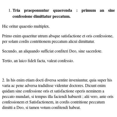
Tria praeponuntur quaerenda : primum an sine
confessione dimittatur peccatum.
Hic oritur quaestio multiplex.
Primo enim quaeritur utrum absque satisfactione et oris confessione,
per solam cordis contritionem peccatum alicui dimittatur.
Secundo, an aliquando sufficiat confiteri Deo, sine sacerdote.
Tertio, an laico fideli facta, valeat confessio.
2. In his enim etiam docti diversa sentire inveniuntur, quia super his
varia ac pene adversa tradidisse videntur doctores. Dicunt enim
quidam sine confessione oris et satisfactione operis neminem a
peccato mundari, si tempus illa faciendi habuerit ; alii vero, ante oris
confessionem et Satisfactionem, in cordis contritione peccatum
dimitti a Deo, si tamen votum confitendi habeat.