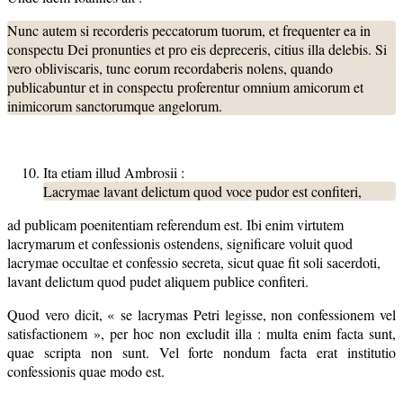
Nunc autem si recorderis peccatorum tuorum, et frequenter ea in
conspectu Dei pronunties et pro eis depreceris, citius illa delebis. Si
vero obliviscaris, tunc eorum recordaberis nolens, quando
publicabuntur et in conspectu proferentur omnium amicorum et
inimicorum sanctorumque angelorum.
Ita etiam illud Ambrosii :
Lacrymae lavant delictum quod voce pudor est confiteri,
ad publicam poenitentiam referendum est. Ibi enim virtutem
lacrymarum et confessionis ostendens, significare voluit quod
lacrymae occultae et confessio secreta, sicut quae fit soli sacerdoti,
lavant delictum quod pudet aliquem publice confiteri.
Quod vero dicit, « se lacrymas Petri legisse, non confessionem vel
satisfactionem », per hoc non excludit illa : multa enim facta sunt,
quae scripta non sunt. Vel forte nondum facta erat institutio
confessionis quae modo est.