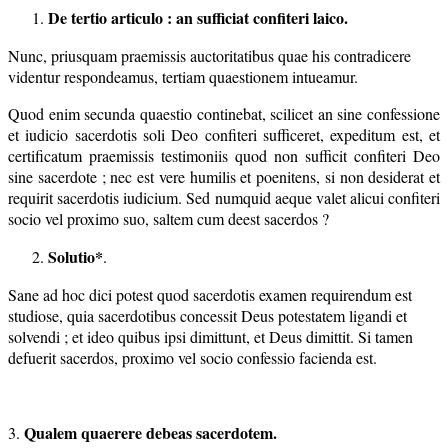
De tertio articulo : an sufficiat confiteri laico.
Nunc, priusquam praemissis auctoritatibus quae his contradicere
videntur respondeamus, tertiam quaestionem intueamur.
Quod enim secunda quaestio continebat, scilicet an sine confessione
et iudicio sacerdotis soli Deo confiteri sufficeret, expeditum est, et
certificatum praemissis testimoniis quod non sufficit confiteri Deo
sine sacerdote ; nec est vere humilis et poenitens, si non desiderat et
requirit sacerdotis iudicium. Sed numquid aeque valet alicui confiteri
socio vel proximo suo, saltem cum deest sacerdos ?
Solutio*
.
Sane ad hoc dici potest quod sacerdotis examen requirendum est
studiose, quia sacerdotibus concessit Deus potestatem ligandi et
solvendi ; et ideo quibus ipsi dimittunt, et Deus dimittit. Si tamen
defuerit sacerdos, proximo vel socio confessio facienda est.
Qualem quaerere debeas sacerdotem.
3.