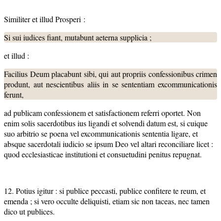
Similiter et illud Prosperi :
Si sui iudices fiant, mutabunt aeterna supplicia ;
et illud :
Facilius Deum placabunt sibi, qui aut propriis confessionibus crimen
produnt, aut nescientibus aliis in se sententiam excommunicationis
ferunt,
ad publicam confessionem et satisfactionem referri oportet. Non
enim solis sacerdotibus ius ligandi et solvendi datum est, si cuique
suo arbitrio se poena vel excommunicationis sententia ligare, et
absque sacerdotali iudicio se ipsum Deo vel altari reconciliare licet :
quod ecclesiasticae institutioni et consuetudini penitus repugnat.
12. Potius igitur : si publice peccasti, publice confitere te reum, et
emenda ; si vero occulte deliquisti, etiam sic non taceas, nec tamen
dico ut publices.