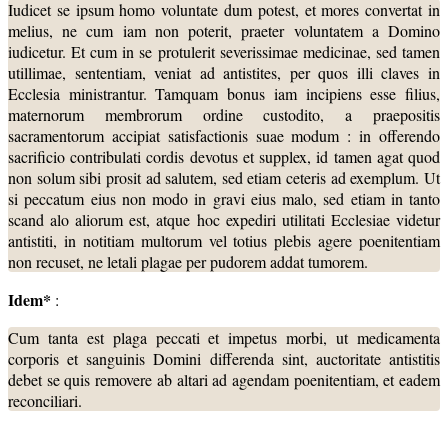
Iudicet se ipsum homo voluntate dum potest, et mores convertat in
melius, ne cum iam non poterit, praeter voluntatem a Domino
iudicetur. Et cum in se protulerit severissimae medicinae, sed tamen
utillimae, sententiam, veniat ad antistites, per quos illi claves in
Ecclesia ministrantur. Tamquam bonus iam incipiens esse filius,
maternorum membrorum ordine custodito, a praepositis
sacramentorum accipiat satisfactionis suae modum : in offerendo
sacrificio contribulati cordis devotus et supplex, id tamen agat quod
non solum sibi prosit ad salutem, sed etiam ceteris ad exemplum. Ut
si peccatum eius non modo in gravi eius malo, sed etiam in tanto
scand alo aliorum est, atque hoc expediri utilitati Ecclesiae videtur
antistiti, in notitiam multorum vel totius plebis agere poenitentiam
non recuset, ne letali plagae per pudorem addat tumorem.
Idem
*
:
Cum tanta est plaga peccati et impetus morbi, ut medicamenta
corporis et sanguinis Domini differenda sint, auctoritate antistitis
debet se quis removere ab altari ad agendam poenitentiam, et eadem
reconciliari.