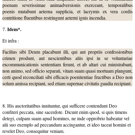
poenam severissimae animadversionis exerceant, temporalibus
poenis mutabunt aeterna supplicia, et lacrymis ex vera cordis
contritione fluentibus restringunt aeterni ignis incendia.
Idem*.
7.
Et infra :
Facilius sibi Deum placabunt illi, qui aut propriis confessionibus
crimen produnt, aut nescientibus aliis ipsi in se voluntariae
excommunicationis sententiam ferunt, et ab altari cui ministrabant,
non animo, sed officio separati, vitam suam quasi mortuam plangunt,
certi quod reconciliati sibi efficacis poenitentiae fructibus a Deo non
solum amissa recipiant, sed etiam supernae civitatis gaudia recipiant.
8. His auctoritatibus innituntur, qui sufficere contendunt Deo
confiteri peccata, sine sacerdote. Dicunt enim quod, si quis timens
detegi, culpam suam apud homines, ne inde opprobrio habeatur vel
alii suo exemplo ad peccandum accingantur, et ideo taceat homini et
revelet Deo, consequitur veniam.