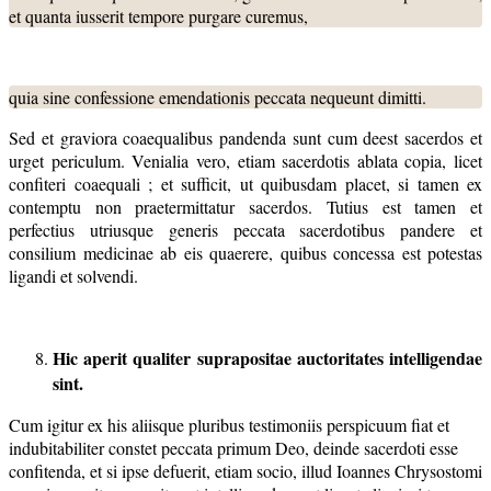
et quanta iusserit tempore purgare curemus,
quia sine confessione emendationis peccata nequeunt dimitti.
Sed et graviora coaequalibus pandenda sunt cum deest sacerdos et
urget periculum. Venialia vero, etiam sacerdotis ablata copia, licet
confiteri coaequali ; et sufficit, ut quibusdam placet, si tamen ex
contemptu non praetermittatur sacerdos. Tutius est tamen et
perfectius utriusque generis peccata sacerdotibus pandere et
consilium medicinae ab eis quaerere, quibus concessa est potestas
ligandi et solvendi.
Hic aperit qualiter suprapositae auctoritates intelligendae
sint.
Cum igitur ex his aliisque pluribus testimoniis perspicuum fiat et
indubitabiliter constet peccata primum Deo, deinde sacerdoti esse
confitenda, et si ipse defuerit, etiam socio, illud Ioannes Chrysostomi