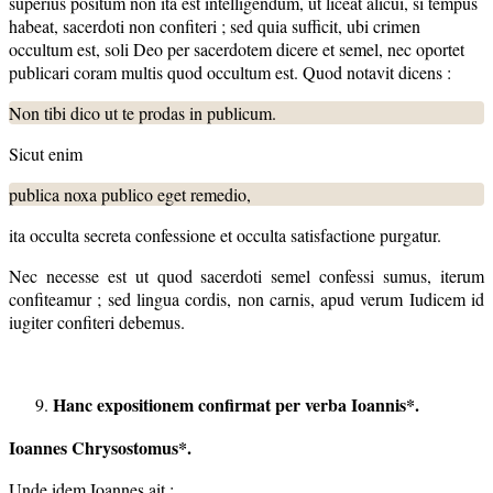
superius positum non ita est intelligendum, ut liceat alicui, si tempus
habeat, sacerdoti non confiteri ; sed quia sufficit, ubi crimen
occultum est, soli Deo per sacerdotem dicere et semel, nec oportet
publicari coram multis quod occultum est. Quod notavit dicens :
Non tibi dico ut te prodas in publicum.
Sicut enim
publica noxa publico eget remedio,
ita occulta secreta confessione et occulta satisfactione purgatur.
Nec necesse est ut quod sacerdoti semel confessi sumus, iterum
confiteamur ; sed lingua cordis, non carnis, apud verum Iudicem id
iugiter confiteri debemus.
Hanc expositionem confirmat per verba Ioannis*.
Ioannes Chrysostomus*.
Unde idem Ioannes ait :