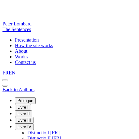
Peter Lombard
The Sentences
Presentation
How the site works
About
Works
Contact us
FR
EN
Back to Authors
Prologue
Livre I
Livre II
Livre III
Livre IV
Distinctio I [FR]
Distinctio II [FR]