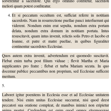
solverentur a sacerdote. Qui ergo omnino confitetur, sacerdoti
meliori quam potest confiteatur.
Et si peccatum occultum est, sufficiat referre in notitiam
sacerdotis. Nam in resurrectione puellae pauci interfuerunt qui
viderent. Nondum enim erat sepulta, nondum extra portam
delata, nondum extra domum in notitiam portata. Intus
resuscitavit, quam intus invenit, relictis solis Petro et Iacobo et
Ioanne, et patre et matre puellae, in quibus figuraliter
continentur sacerdotes Ecclesiae.
Quos autem extra invenit, advertendum est quomodo suscitavit.
Flebat enim turba post filium viduae ; flevit Martha et Maria
supplicantes pro fratre ; flebat et turba Mariam secuta. In quo
docemur publice peccantibus non proprium, sed Ecclesiae sufficere
meritum.
5.
Laboret igitur poenitens in Ecclesia esse et ad Ecclesiae unitatem
tendere. Nisi enim unitas Ecclesiae succurrat, nisi quod deest
peccatori sua oratione compleat, de manibus inimici non eripietur
anima mortui. Credendum est enim quod omnes eleemosynae