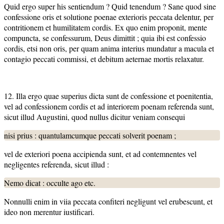
Quid ergo super his sentiendum ? Quid tenendum ? Sane quod sine
confessione oris et solutione poenae exterioris peccata delentur, per
contritionem et humilitatem cordis. Ex quo enim proponit, mente
compuncta, se confessurum, Deus dimittit ; quia ibi est confessio
cordis, etsi non oris, per quam anima interius mundatur a macula et
contagio peccati commissi, et debitum aeternae mortis relaxatur.
12. Illa ergo quae superius dicta sunt de confessione et poenitentia,
vel ad confessionem cordis et ad interiorem poenam referenda sunt,
sicut illud Augustini, quod nullus dicitur veniam consequi
nisi prius : quantulamcumque peccati solverit poenam ;
vel de exteriori poena accipienda sunt, et ad contemnentes vel
negligentes referenda, sicut illud :
Nemo dicat : occulte ago etc.
Nonnulli enim in viia peccata confiteri negligunt vel erubescunt, et
ideo non merentur iustificari.