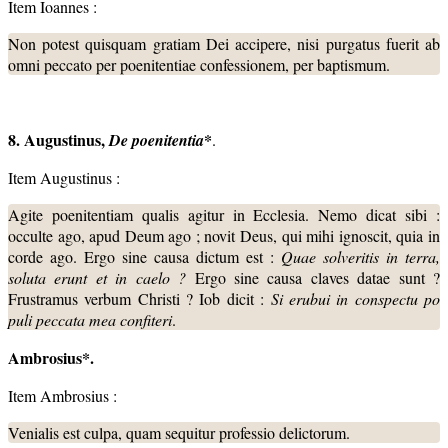
Item Ioannes :
Non potest quisquam gratiam Dei accipere, nisi purgatus fuerit ab
omni peccato per poenitentiae confessionem, per baptismum.
8. Augustinus,
*
De poenitentia
.
Item Augustinus :
Agite poenitentiam qualis agitur in Ecclesia. Nemo dicat sibi :
occulte ago, apud Deum ago ; novit Deus, qui mihi ignoscit, quia in
corde ago. Ergo sine causa dictum est :
Quae solveritis in terra,
soluta erunt et in caelo ?
Ergo sine causa claves datae sunt ?
Frustramus verbum Christi ? Iob dicit :
Si erubui in conspectu po
puli peccata mea confiteri
.
Ambrosius*.
Item Ambrosius :
Venialis est culpa, quam sequitur professio delictorum.