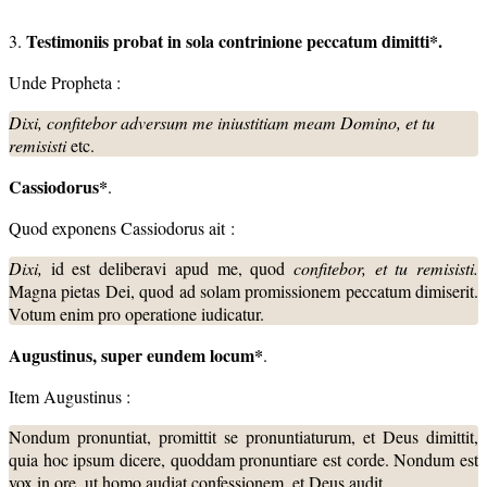
Testimoniis probat in sola contrinione peccatum dimitti*.
3.
Unde Propheta :
Dixi, confitebor adversum me iniustitiam meam Domino, et tu
remisisti
etc.
Cassiodorus*
.
Quod exponens Cassiodorus ait :
Dixi,
id est deliberavi apud me, quod
confitebor, et tu remisisti.
Magna pietas Dei, quod ad solam promissionem peccatum dimiserit.
Votum enim pro operatione iudicatur.
Augustinus, super eundem locum*
.
Item Augustinus :
Nondum pronuntiat, promittit se pronuntiaturum, et Deus dimittit,
quia hoc ipsum dicere, quoddam pronuntiare est corde. Nondum est
vox in ore, ut homo audiat confessionem, et Deus audit.