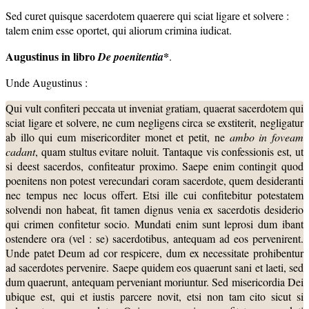
Sed curet quisque sacerdotem quaerere qui sciat ligare et solvere :
talem enim esse oportet, qui aliorum crimina iudicat.
Augustinus in libro
*
De poenitentia
.
Unde Augustinus :
Qui vult confiteri peccata ut inveniat gratiam, quaerat sacerdotem qui
sciat ligare et solvere, ne cum negligens circa se exstiterit, negligatur
ab illo qui eum misericorditer monet et petit, ne
ambo in foveam
cadant
, quam stultus evitare noluit. Tantaque vis confessionis est, ut
si deest sacerdos, confiteatur proximo. Saepe enim contingit quod
poenitens non potest verecundari coram sacerdote, quem desideranti
nec tempus nec locus offert. Etsi ille cui confitebitur potestatem
solvendi non habeat, fit tamen dignus venia ex sacerdotis desiderio
qui crimen confitetur socio. Mundati enim sunt leprosi dum ibant
ostendere ora (vel : se) sacerdotibus, antequam ad eos pervenirent.
Unde patet Deum ad cor respicere, dum ex necessitate prohibentur
ad sacerdotes pervenire. Saepe quidem eos quaerunt sani et laeti, sed
dum quaerunt, antequam perveniant moriuntur. Sed misericordia Dei
ubique est, qui et iustis parcere novit, etsi non tam cito sicut si