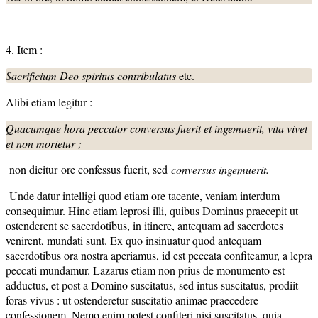
4. Item :
Sacrificium Deo spiritus contribulatus
etc.
Alibi etiam legitur :
Quacumque hora peccator conversus fuerit et ingemuerit, vita vivet
et non morietur ;
non dicitur
ore confessus fuerit
, sed
conversus ingemuerit
.
Unde datur intelligi quod etiam ore tacente, veniam interdum
consequimur. Hinc etiam leprosi illi, quibus Dominus praecepit ut
ostenderent se sacerdotibus, in itinere, antequam ad sacerdotes
venirent, mundati sunt. Ex quo insinuatur quod antequam
sacerdotibus ora nostra aperiamus, id est peccata confiteamur, a lepra
peccati mundamur. Lazarus etiam non prius de monumento est
adductus, et post a Domino suscitatus, sed intus suscitatus, prodiit
foras vivus : ut ostenderetur suscitatio animae praecedere
confessionem. Nemo enim potest confiteri nisi suscitatus, quia