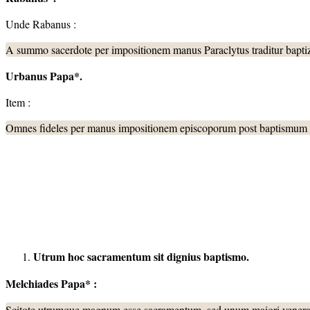
Unde Rabanus :
A summo sacerdote per impositionem manus Paraclytus traditur baptiza
Urbanus Papa*
.
Item :
Omnes fideles per manus impositionem episcoporum post baptismum acc
Utrum hoc sacramentum sit dignius baptismo.
Melchiades
Papa* :
Scitote utrumque magnum esse sacramentum, sed unum maiori venerati