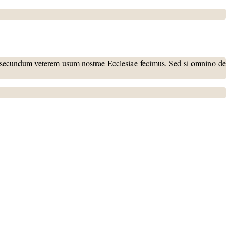
m secundum veterem usum nostrae Ecclesiae fecimus. Sed si omnino de