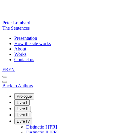
Peter Lombard
The Sentences
Presentation
How the site works
About
Works
Contact us
FR
EN
Back to Authors
Prologue
Livre I
Livre II
Livre III
Livre IV
Distinctio I [FR]
Distinctio II [FR]