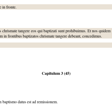
 in fronte.
os chrismate tangere eos qui baptizati sunt prohibuimus. Et nos quide
tiam in frontibus baptizatos chrismate tangere debeant, concedimus.
Capitulum 3 (45)
 in baptismo datus est ad remissionem.