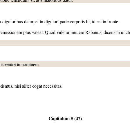
gnioribus datur, et in digniori parte corporis fit, id est in fronte.
 remissionem plus valeat. Quod videtur innuere Rabanus, dicens in unc
tis venire in hominem.
ismus, nisi aliter cogat necessitas.
Capitulum 5 (47)