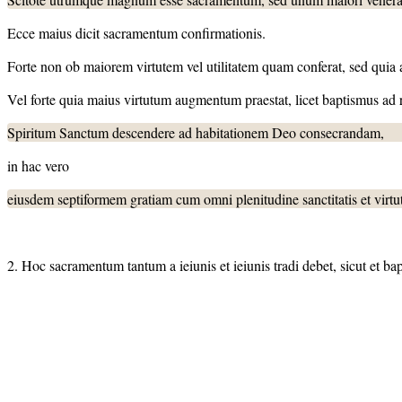
Ecce maius dicit sacramentum confirmationis.
Forte non ob maiorem virtutem vel utilitatem quam conferat, sed quia a di
Vel forte quia maius virtutum augmentum praestat, licet baptismus ad
Spiritum Sanctum descendere ad habitationem Deo consecrandam,
in hac vero
eiusdem septiformem gratiam cum omni plenitudine sanctitatis et virtu
2. Hoc sacramentum tantum a ieiunis et ieiunis tradi debet, sicut et bapt