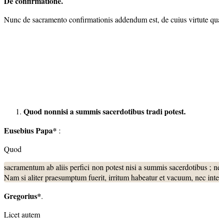
De confirmatione.
Nunc de sacramento confirmationis addendum est, de cuius virtute quaer
Quod nonnisi a summis sacerdotibus tradi potest.
Eusebius Papa*
:
Quod
sacramentum ab aliis perfici non potest nisi a summis sacerdotibus ; 
Nam si aliter praesumptum fuerit, irritum habeatur et vacuum, nec inte
Gregorius*
.
Licet autem