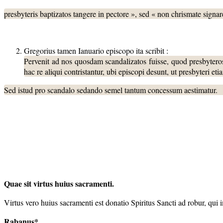
presbyteris baptizatos tangere in pectore », sed « non chrismate signare
Gregorius tamen Ianuario episcopo ita scribit :
Pervenit ad nos quosdam scandalizatos fuisse, quod presbyter
hac re aliqui contristantur, ubi episcopi desunt, ut presbyteri e
Sed istud pro scandalo sedando semel tantum concessum aestimatur.
Quae sit virtus huius sacramenti.
Virtus vero huius sacramenti est donatio Spiritus Sancti ad robur, qui
Rabanus*.