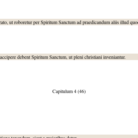
to, ut roboretur per Spiritum Sanctum ad praedicandum aliis illud quod
ipere debent Spiritum Sanctum, ut pleni christiani inveniantur.
Capitulum 4 (46)
one tenendum, sicut a maioribus datur.