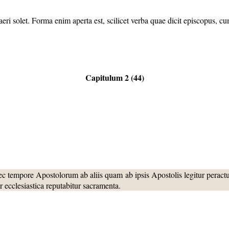
i solet. Forma enim aperta est, scilicet verba quae dicit episcopus, cum
Capitulum 2 (44)
nec tempore Apostolorum ab aliis quam ab ipsis Apostolis legitur peractu
r ecclesiastica reputabitur sacramenta.