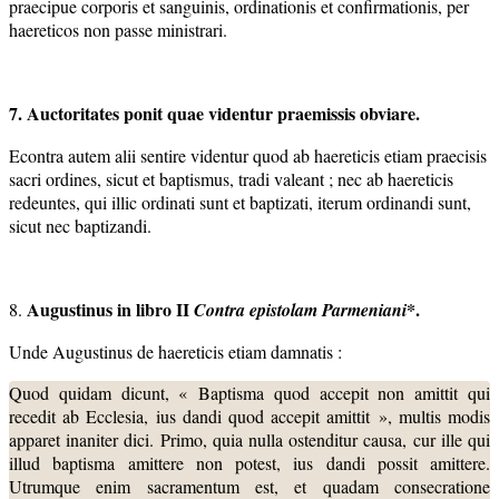
praecipue corporis et sanguinis, ordinationis et confirmationis, per
haereticos non passe ministrari.
7. Auctoritates ponit quae videntur praemissis obviare.
Econtra autem alii sentire videntur quod ab haereticis etiam praecisis
sacri ordines, sicut et baptismus, tradi valeant ; nec ab haereticis
redeuntes, qui illic ordinati sunt et baptizati, iterum ordinandi sunt,
sicut nec baptizandi.
Augustinus in libro II
*.
8.
Contra epistolam Parmeniani
Unde Augustinus de haereticis etiam damnatis :
Quod quidam dicunt, « Baptisma quod accepit non amittit qui
recedit ab Ecclesia, ius dandi quod accepit amittit », multis modis
apparet inaniter dici. Primo, quia nulla ostenditur causa, cur ille qui
illud baptisma amittere non potest, ius dandi possit amittere.
Utrumque enim sacramentum est, et quadam consecratione