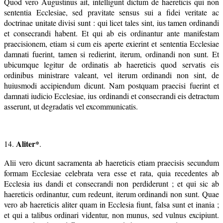
Quod vero Augustinus ait, intelligunt dictum de haereticis qui non
sententia Ecclesiae, sed pravitate sensus sui a fidei veritate ac
doctrinae unitate divisi sunt : qui licet tales sint, ius tamen ordinandi
et consecrandi habent. Et qui ab eis ordinantur ante manifestam
praecisionem, etiam si cum eis aperte exierint et sententia Ecclesiae
damnati fuerint, tamen si redierint, iterum, ordinandi non sunt. Et
ubicumque legitur de ordinatis ab haereticis quod servatis eis
ordinibus ministrare valeant, vel iterum ordinandi non sint, de
huiusmodi accipiendum dicunt. Nam postquam praecisi fuerint et
damnati iudicio Ecclesiae, ius ordinandi et consecrandi eis detractum
asserunt, ut degradatis vel excommunicatis.
Aliter*
14.
.
Alii vero dicunt sacramenta ab haereticis etiam praecisis secundum
formam Ecclesiae celebrata vera esse et rata, quia recedentes ab
Ecclesia ius dandi et consecrandi non perdiderunt ; et qui sic ab
haereticis ordinantur, cum redeunt, iterum ordinandi non sunt. Quae
vero ab haereticis aliter quam in Ecclesia fiunt, falsa sunt et inania ;
et qui a talibus ordinari videntur, non munus, sed vulnus excipiunt.