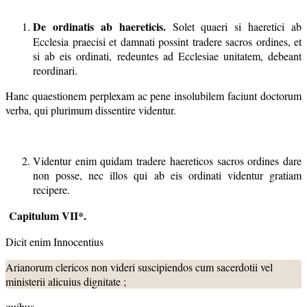
De ordinatis ab haereticis.
Solet quaeri si haeretici ab
Ecclesia praecisi et damnati possint tradere sacros ordines, et
si ab eis ordinati, redeuntes ad Ecclesiae unitatem, debeant
reordinari.
Hanc quaestionem perplexam ac pene insolubilem faciunt doctorum
verba, qui plurimum dissentire videntur.
Videntur enim quidam tradere haereticos sacros ordines dare
non posse, nec illos qui ab eis ordinati videntur gratiam
recipere.
Capitulum VII*.
Dicit enim Innocentius
Arianorum clericos non videri suscipiendos cum sacerdotii vel
ministerii alicuius dignitate ;
quibus