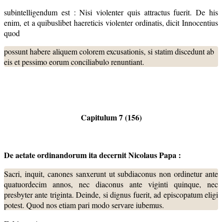
subintelligendum est : Nisi violenter quis attractus fuerit. De his
enim, et a quibuslibet haereticis violenter ordinatis, dicit Innocentius
quod
possunt habere aliquem colorem excusationis, si statim discedunt ab
eis et pessimo eorum conciliabulo renuntiant.
Capitulum 7 (156)
De aetate ordinandorum ita decernit Nicolaus Papa :
Sacri, inquit, canones sanxerunt ut subdiaconus non ordinetur ante
quatuordecim annos, nec diaconus ante viginti quinque, nec
presbyter ante triginta. Deinde, si dignus fuerit, ad episcopatum eligi
potest. Quod nos etiam pari modo servare iubemus.