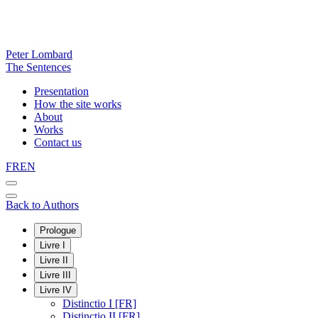
Peter Lombard
The Sentences
Presentation
How the site works
About
Works
Contact us
FR
EN
Back to Authors
Prologue
Livre I
Livre II
Livre III
Livre IV
Distinctio I [FR]
Distinctio II [FR]