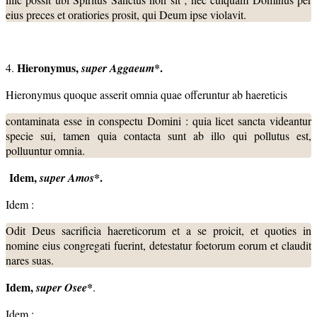
eius preces et oratiories prosit, qui Deum ipse violavit.
Hieronymus,
*.
4.
super Aggaeum
Hieronymus quoque asserit omnia quae offeruntur ab haereticis
contaminata esse in conspectu Domini : quia licet sancta videantur
specie sui, tamen quia contacta sunt ab illo qui pollutus est,
polluuntur omnia.
Idem,
*.
super Amos
Idem :
Odit Deus sacrificia haereticorum et a se proicit, et quoties in
nomine eius congregati fuerint, detestatur foetorum eorum et claudit
nares suas.
Idem,
*
super Osee
.
Idem :