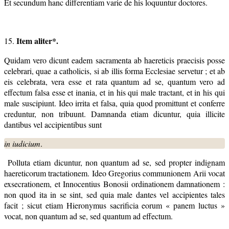
Et secundum hanc differentiam varie de his loquuntur doctores.
Item aliter*.
15.
Quidam vero dicunt eadem sacramenta ab haereticis praecisis posse
celebrari, quae a catholicis, si ab illis forma Ecclesiae servetur ; et ab
eis celebrata, vera esse et rata quantum ad se, quantum vero ad
effectum falsa esse et inania, et in his qui male tractant, et in his qui
male suscipiunt. Ideo irrita et falsa, quia quod promittunt et conferre
creduntur, non tribuunt. Damnanda etiam dicuntur, quia illicite
dantibus vel accipientibus sunt
in iudicium
.
Polluta etiam dicuntur, non quantum ad se, sed propter indignam
haereticorum tractationem. Ideo Gregorius communionem Arii vocat
exsecrationem, et Innocentius Bonosii ordinationem damnationem :
non quod ita in se sint, sed quia male dantes vel accipientes tales
facit ; sicut etiam Hieronymus sacrificia eorum « panem luctus »
vocat, non quantum ad se, sed quantum ad effectum.