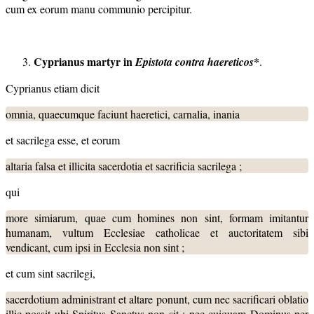
cum ex eorum manu communio percipitur.
Cyprianus martyr in
*
Epistota contra haereticos
.
Cyprianus etiam dicit
omnia, quaecumque faciunt haeretici, carnalia, inania
et sacrilega esse, et eorum
altaria falsa et illicita sacerdotia et sacrificia sacrilega ;
qui
more simiarum, quae cum homines non sint, formam imitantur
humanam, vultum Ecclesiae catholicae et auctoritatem sibi
vendicant, cum ipsi in Ecclesia non sint ;
et cum sint sacrilegi,
sacerdotium administrant et altare ponunt, cum nec sacrificari oblatio
illic possit ubi Spiritus Sanctus non sit ; nec cuiquam Dominus per