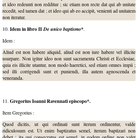
et ideo redeunti non redditur ; sic etiam non recte dat qui ab unitate
recedit, sed tamen dat ; et ideo qui ab eo accipit, venienti ad unitatem
non iteratur.
Idem in libro II
*
10.
De unico baptismo
.
Idem :
Aliud est non habere aliquid, aliud est non iure habere vel illicite
usurpare. Non igitur ideo non sunt sacramenta Christi et Ecclesiae,
quia eis illicite utantur, non modo haeretici, sed etiam omnes impii ;
sed illi corrigendi sunt et puniendi, illa autem agnoscenda et
veneranda.
Gregorius Ioanni Ravennati episcopo*.
11.
Item Gregorius :
Quod dicitis, ut qui ordinati sunt iterum ordinentur, valde
ridiculosum est. Ut enim baptizatus semel, iterum baptizari non
debet ; ita qui consecratus est semel, in eodem ordine non valet