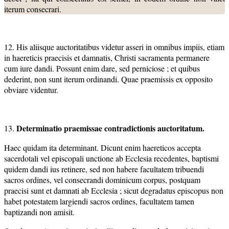
iterum consecrari.
12. His aliisque auctoritatibus videtur asseri in omnibus impiis, etiam
in haereticis praecisis et damnatis, Christi sacramenta permanere
cum iure dandi. Possunt enim dare, sed perniciose ; et quibus
dederint, non sunt iterum ordinandi. Quae praemissis ex opposito
obviare videntur.
Determinatio praemissae contradictionis auctoritatum.
13.
Haec quidam ita determinant. Dicunt enim haereticos accepta
sacerdotali vel episcopali unctione ab Ecclesia recedentes, baptismi
quidem dandi ius retinere, sed non habere facultatem tribuendi
sacros ordines, vel consecrandi dominicum corpus, postquam
praecisi sunt et damnati ab Ecclesia ; sicut degradatus episcopus non
habet potestatem largiendi sacros ordines, facultatem tamen
baptizandi non amisit.