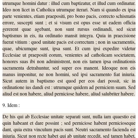
utrumque homini datur : illud cum baptizatur, et illud cum ordinatur.
Ideo non licet in Catholica utrumque iterari. Nam si quando ex ipsa
parte venientes, etiam praepositi, pro bono pacis, correcto schismatis
errore, suscepti sunt ; et si visum est opus esse ut eadem officia
gererent quae agebant, non sunt rursus ordinandi, sed sicut
baptismus in eis, ita ordinatio mansit integra. Quia in praecisione
fuerat vitium : quod unitate pacis est correctum ; non in sacramentis,
quae, ubicumque sunt, ipsa sunt. Et cum ipsi expedire videtur
Ecclesiae ut praepositi eorum, venientes ad catholicam societatem,
honores suas ibi non administrent, non eis tamen ipsa ordinationis
sacramenta detrahuntur, sed super eos manent. Ideoque non eis
manus imponitur, ne non homini, sed ipsi sacramento fiat iniuria.
Sicut autem in baptismo est quod per eos dari possit, sic in
ordinatione ius dandi est : utrumque quidem ad perniciem suam. Sed
aliud est non habere, aliud perniciose habere, aliud salubriter habere.
9. Idem :
De his qui ab Ecclesiae unitate separati sunt, nulla iam quaestio est
quin habeant et dare possint ; sed perniciose habent pernicioseque
dant, quia extra vinculum pacis sunt
.
Neutri sacramento facienda est
iniuria. Sicut non recte habet qui ab unitate recedit, sed tamen habet,