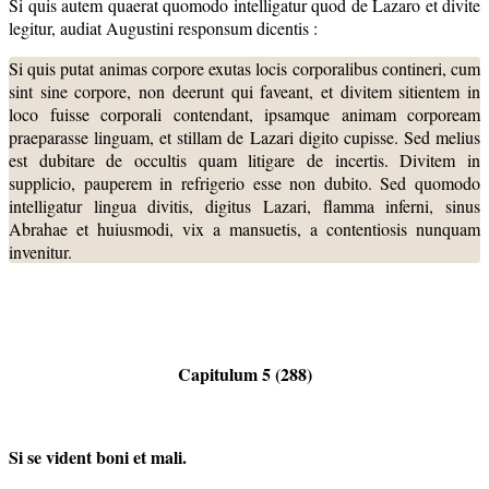
Si quis autem quaerat quomodo intelligatur quod de Lazaro et divite
legitur, audiat Augustini responsum dicentis :
Si quis putat animas corpore exutas locis corporalibus contineri, cum
sint sine corpore, non deerunt qui faveant, et divitem sitientem in
loco fuisse corporali contendant, ipsamque animam corpoream
praeparasse linguam, et stillam de Lazari digito cupisse. Sed melius
est dubitare de occultis quam litigare de incertis. Divitem in
supplicio, pauperem in refrigerio esse non dubito. Sed quomodo
intelligatur lingua divitis, digitus Lazari, flamma inferni, sinus
Abrahae et huiusmodi, vix a mansuetis, a contentiosis nunquam
invenitur.
Capitulum 5 (288)
Si se vident boni et mali.