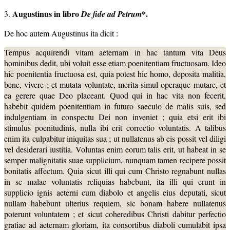
Augustinus in libro
*.
3.
De fide ad Petrum
De hoc autem Augustinus ita dicit :
Tempus acquirendi vitam aeternam in hac tantum vita Deus
hominibus dedit, ubi voluit esse etiam poenitentiam fructuosam. Ideo
hic poenitentia fructuosa est, quia potest hic homo, deposita malitia,
bene, vivere ; et mutata voluntate, merita simul operaque mutare, et
ea gerere quae Deo placeant. Quod qui in hac vita non fecerit,
habebit quidem poenitentiam in futuro saeculo de malis suis, sed
indulgentiam in conspectu Dei non inveniet ; quia etsi erit ibi
stimulus poenitudinis, nulla ibi erit correctio voluntatis. A talibus
enim ita culpabitur iniquitas sua ; ut nullatenus ab eis possit vel diligi
vel desiderari iustitia. Voluntas enim eorum talis erit, ut habeat in se
semper malignitatis suae supplicium, nunquam tamen recipere possit
bonitatis affectum. Quia sicut illi qui cum Christo regnabunt nullas
in se malae voluntatis reliquias habebunt, ita illi qui erunt in
supplicio ignis aeterni cum diabolo et angelis eius deputati, sicut
nullam habebunt ulterius requiem, sic bonam habere nullatenus
poterunt voluntatem ; et sicut coheredibus Christi dabitur perfectio
gratiae ad aeternam gloriam, ita consortibus diaboli cumulabit ipsa