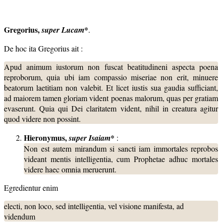
Gregorius,
*
super Lucam
.
De hoc ita Gregorius ait :
Apud animum iustorum non fuscat beatitudineni aspecta poena
reproborum, quia ubi iam compassio miseriae non erit, minuere
beatorum laetitiam non valebit. Et licet iustis sua gaudia sufficiant,
ad maiorem tamen gloriam vident poenas malorum, quas per gratiam
evaserunt. Quia qui Dei claritatem vident, nihil in creatura agitur
quod videre non possint.
Hieronymus,
*
super Isaiam
:
Non est autem mirandum si sancti iam immortales reprobos
videant mentis intelligentia, cum Prophetae adhuc mortales
videre haec omnia meruerunt.
Egredientur enim
electi, non loco, sed intelligentia, vel visione manifesta, ad
videndum