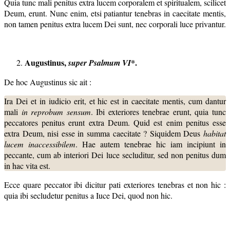
Quia tunc mali penitus extra lucem corporalem et spiritualem, scilicet
Deum, erunt. Nunc enim, etsi patiantur tenebras in caecitate mentis,
non tamen penitus extra lucem Dei sunt, nec corporali luce privantur.
Augustinus,
*.
super Psalmum VI
De hoc Augustinus sic ait :
Ira Dei et in iudicio erit, et hic est in caecitate mentis, cum dantur
mali
in reprobum sensum
. Ibi exteriores tenebrae erunt, quia tunc
peccatores penitus erunt extra Deum. Quid est enim penitus esse
extra Deum, nisi esse in summa caecitate ? Siquidem Deus
habitat
lucem inaccessibilem
. Hae autem tenebrae hic iam incipiunt in
peccante, cum ab interiori Dei luce secluditur, sed non penitus dum
in hac vita est.
Ecce quare peccator ibi dicitur pati exteriores tenebras et non hic :
quia ibi secludetur penitus a Iuce Dei, quod non hic.