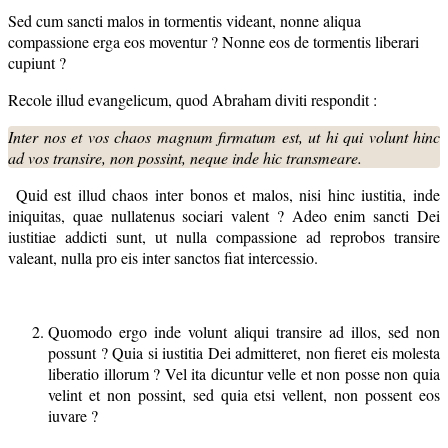
Sed cum sancti malos in tormentis videant, nonne aliqua
compassione erga eos moventur ? Nonne eos de tormentis liberari
cupiunt ?
Recole illud evangelicum, quod Abraham diviti respondit :
Inter nos et vos chaos magnum firmatum est, ut hi qui volunt hinc
ad vos transire, non possint, neque inde hic transmeare.
Quid est illud chaos inter bonos et malos, nisi hinc iustitia, inde
iniquitas, quae nullatenus sociari valent ? Adeo enim sancti Dei
iustitiae addicti sunt, ut nulla compassione ad reprobos transire
valeant, nulla pro eis inter sanctos fiat intercessio.
Quomodo ergo inde volunt aliqui transire ad illos, sed non
possunt ? Quia si iustitia Dei admitteret, non fieret eis molesta
liberatio illorum ? Vel ita dicuntur velle et non posse non quia
velint et non possint, sed quia etsi vellent, non possent eos
iuvare ?