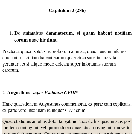
Capitulum 3 (286)
De animabus damnatorum, si quam habent notitiam
eorum quae hic fiunt.
Praeterea quaeri solet si reproborum animae, quae nunc in inferno
cruciantur, notitiam habent eorum quae circa suos in hac vita
geruntur ; et si aliquo modo doleant super infortuniis suorum
carorum.
Augustinus,
*
2.
super Psalmum CVIII
.
Hanc quaestionem Augustinus commemorat, ex parte eam explicans,
ex parte vero insolutam relinquens. Ait enim :
Quaeret aliquis an ullus dolor tangat mortuos de his quae in suis post
mortem contingunt, vel quomodo ea quae circa nos aguntur noverint
spiritus defunctorum. Cui respondeo magnam esse quaestionem, nec