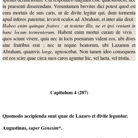
in praesenti disserendam. Verumtamen breviter dici potest quod est
cura mortuis de suis caris, ut de divite legitur qui, dum tormenta
apud inferos pateretur, levavit oculos ad Abraham, et inter alia dixit :
Habeo
enim quinque fratres : ut testetur illis, ne et ipsi veniant in
hunc locum tormentorum.
Habent enim mortui curam de vivis :
quos sciunt vivere, quia nec in locis poenarum vident eos, ubi dives
sine fratribus erat ; nec in requie beatorum, ubi Lazarum et
Abraham, quamvis
longe,
agnoscebat. Non tamen ideo consequens
est eos scire quae circa suos caros aguntur hic, vel laeta, vel tristia.
Capitulum 4 (287)
Quomodo accipienda sunt quae de Lazaro et divite leguntur.
Au
gustinus,
*.
super Genesim