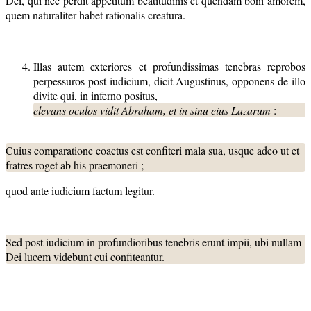
Dei, qui nec perdit appetitum beatitudinis et quendam boni amorem,
quem naturaliter habet rationalis creatura.
Illas autem exteriores et profundissimas tenebras reprobos
perpessuros post iudicium, dicit Augustinus, opponens de illo
divite qui, in inferno positus,
elevans oculos vidit Abraham, et in sinu eius Lazarum
:
Cuius comparatione coactus est confiteri mala sua, usque adeo ut et
fratres roget ab his praemoneri ;
quod ante iudicium factum legitur.
Sed post iudicium in profundioribus tenebris erunt impii, ubi nullam
Dei lucem videbunt cui confiteantur.