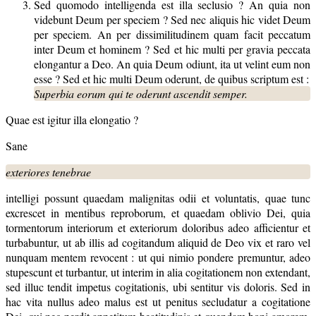
Sed quomodo intelligenda est illa seclusio ? An quia non
videbunt Deum per speciem ? Sed nec aliquis hic videt Deum
per speciem. An per dissimilitudinem quam facit peccatum
inter Deum et hominem ? Sed et hic multi per gravia peccata
elongantur a Deo. An quia Deum odiunt, ita ut velint eum non
esse ? Sed et hic multi Deum oderunt, de quibus scriptum est :
Superbia eorum qui te oderunt ascendit semper.
Quae est igitur illa elongatio ?
Sane
exteriores tenebrae
intelligi possunt quaedam malignitas odii et voluntatis, quae tunc
excrescet in mentibus reproborum, et quaedam oblivio Dei, quia
tormentorum interiorum et exteriorum doloribus adeo afficientur et
turbabuntur, ut ab illis ad cogitandum aliquid de Deo vix et raro vel
nunquam mentem revocent : ut qui nimio pondere premuntur, adeo
stupescunt et turbantur, ut interim in alia cogitationem non extendant,
sed illuc tendit impetus cogitationis, ubi sentitur vis doloris. Sed in
hac vita nullus adeo malus est ut penitus secludatur a cogitatione