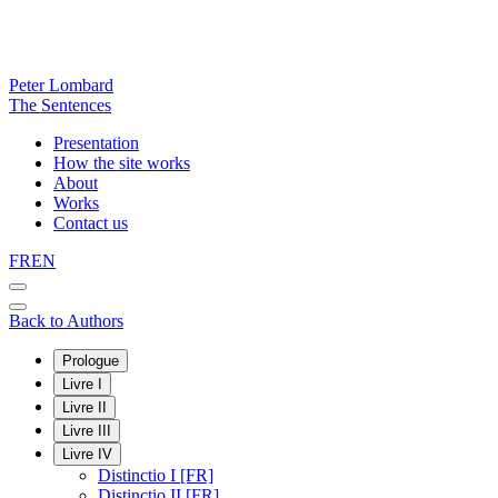
Peter Lombard
The Sentences
Presentation
How the site works
About
Works
Contact us
FR
EN
Back to Authors
Prologue
Livre I
Livre II
Livre III
Livre IV
Distinctio I [FR]
Distinctio II [FR]