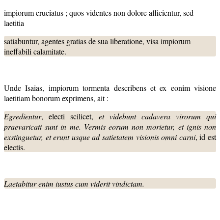
impiorum cruciatus ; quos videntes non dolore afficientur, sed
laetitia
satiabuntur, agentes gratias de sua liberatione, visa impiorum
ineffabili calamitate.
Unde Isaias, impiorum tormenta describens et ex eonim visione
laetitiam bonorum exprimens, ait :
Egredientur
, electi scilicet,
et videbunt cadavera virorum qui
praevaricati sunt in me. Vermis eorum non morietur, et ignis non
exstinguetur, et erunt usque ad satietatem visionis omni carni
, id est
electis.
Laetabitur enim iustus cum viderit vindictam.