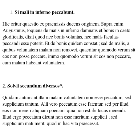
Si mali in inferno peccabunt.
Hic oritur quaestio ex praemissis ducens originem. Supra enim
Augustinus, loquens de malis in inferno damnatis et bonis in caelo
glorificatis, dixit quod nec bonis voluntas, nec malis facultas
peccandi esse poterit. Et de bonis quidem constat ; sed de malis, a
quibus voluntatem malam non removet, quaeritur quomodo verum sit
eos non posse peccare, immo quomodo verum sit eos non peccare,
cum malam habeant voluntatem.
S
olvit secundum diversos*.
2.
Quidam autumant illam malam voluntatem non esse peccatum, sed
supplicium tantum. Alii vero peccatum esse fatentur, sed per illud
eos non mereri aliquam poenam, quia non est ibi locus merendi.
Illud ergo peccatum dicunt non esse meritum supplicii ; sed
supplicium mali meriti quod in hac vita praecessit.