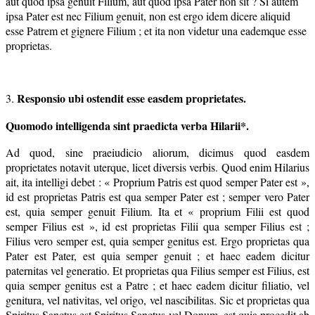
aut quod ipsa genuit Filium, aut quod ipsa Pater non sit ? Si autem
ipsa Pater est nec Filium genuit, non est ergo idem dicere aliquid
esse Patrem et gignere Filium ; et ita non videtur una eademque esse
proprietas.
Responsio ubi ostendit esse easdem proprietates.
3.
Quomodo intelligenda sint praedicta verba Hilarii*.
Ad quod, sine praeiudicio aliorum, dicimus quod easdem
proprietates notavit uterque, licet diversis verbis. Quod enim Hilarius
ait, ita intelligi debet : « Proprium Patris est quod semper Pater est »,
id est proprietas Patris est qua semper Pater est ; semper vero Pater
est, quia semper genuit Filium. Ita et « proprium Filii est quod
semper Filius est », id est proprietas Filii qua semper Filius est ;
Filius vero semper est, quia semper genitus est. Ergo proprietas qua
Pater est Pater, est quia semper genuit ; et haec eadem dicitur
paternitas vel generatio. Et proprietas qua Filius semper est Filius, est
quia semper genitus est a Patre ; et haec eadem dicitur filiatio, vel
genitura, vel nativitas, vel origo, vel nascibilitas. Sic et proprietas qua
Spiritus Sanctus est Spiritus Sanctus vel Donum, est quia procedit ab