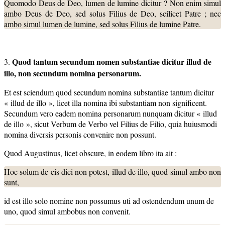
Quomodo Deus de Deo, lumen de lumine dicitur ? Non enim simul
ambo Deus de Deo, sed solus Filius de Deo, scilicet Patre ; nec
ambo simul lumen de lumine, sed solus Filius de lumine Patre.
Quod tantum secundum nomen substantiae dicitur illud de
3.
illo, non secundum nomina personarum.
Et est sciendum quod secundum nomina substantiae tantum dicitur
« illud de illo », licet illa nomina ibi substantiam non significent.
Secundum vero eadem nomina personarum nunquam dicitur « illud
de illo », sicut Verbum de Verbo vel Filius de Filio, quia huiusmodi
nomina diversis personis convenire non possunt.
Quod Augustinus, licet obscure, in eodem libro ita ait :
Hoc solum de eis dici non potest, illud de illo, quod simul ambo non
sunt,
id est illo solo nomine non possumus uti ad ostendendum unum de
uno, quod simul ambobus non convenit.