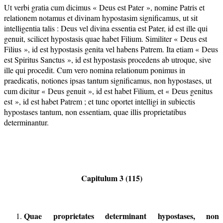
Ut verbi gratia cum dicimus « Deus est Pater », nomine Patris et
relationem notamus et divinam hypostasim significamus, ut sit
intelligentia talis : Deus vel divina essentia est Pater, id est ille qui
genuit, scilicet hypostasis quae habet Filium. Similiter « Deus est
Filius », id est hypostasis genita vel habens Patrem. Ita etiam « Deus
est Spiritus Sanctus », id est hypostasis procedens ab utroque, sive
ille qui procedit. Cum vero nomina relationum ponimus in
praedicatis, notiones ipsas tantum significamus, non hypostases, ut
cum dicitur « Deus genuit », id est habet Filium, et « Deus genitus
est », id est habet Patrem ; et tunc oportet intelligi in subiectis
hypostases tantum, non essentiam, quae illis proprietatibus
determinantur.
Capitulum 3 (115)
Quae proprietates determinant hypostases, non