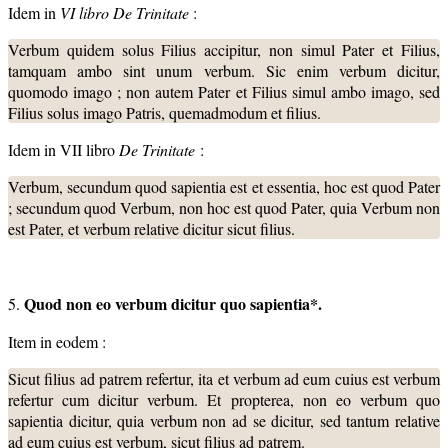
Idem in
VI libro De Trinitate
:
Verbum quidem solus Filius accipitur, non simul Pater et Filius,
tamquam ambo sint unum verbum. Sic enim verbum dicitur,
quomodo imago ; non autem Pater et Filius simul ambo imago, sed
Filius solus imago Patris, quemadmodum et filius.
Idem in VII libro
De Trinitate
:
Ver­bum, secundum quod sapientia est et essentia, hoc est quod Pater
; secundum quod Verbum, non hoc est quod Pater, quia Verbum non
est Pater, et verbum relative dicitur sicut filius.
Quod non eo verbum dicitur quo sapientia*.
5.
Item in eodem :
Sicut filius ad patrem refertur, ita et verbum ad eum cuius est verbum
refertur cum dicitur verbum. Et propterea, non eo verbum quo
sapientia dicitur, quia verbum non ad se dicitur, sed tantum relative
ad eum cuius est verbum, sicut filius ad patrem.