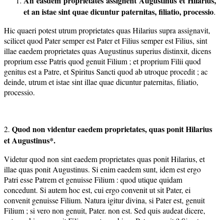
An easdem proprietates assignent Augustinus et Hilarius,
et an istae sint quae dicuntur paternitas, filiatio, processio
.
Hic quaeri potest utrum proprietates quas Hilarius supra assignavit,
scilicet quod Pater semper est Pater et Filius semper est Filius, sint
illae eaedem proprietates quas Augustinus superius distinxit, dicens
proprium esse Patris quod genuit Filium ; et proprium Filii quod
genitus est a Patre, et Spiritus Sancti quod ab utroque procedit ; ac
deinde, utrum et istae sint illae quae dicuntur paternitas, filiatio,
processio.
Quod non videntur eaedem proprietates, quas ponit Hilarius
2.
et
Augustinus*.
Videtur quod non sint eaedem proprietates quas ponit Hilarius, et
illae quas ponit Augustinus. Si enim eaedem sunt, idem est ergo
Patri esse Patrem et genuisse Filium : quod utique quidam
concedunt. Si autem hoc est, cui ergo convenit ut sit Pater, ei
convenit genuisse Filium. Natura igitur divina, si Pater est, genuit
Filium ; si vero non genuit, Pater. non est. Sed quis audeat dicere,