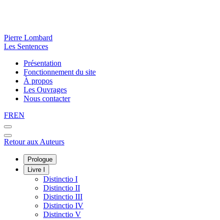
Pierre Lombard
Les Sentences
Présentation
Fonctionnement du site
À propos
Les Ouvrages
Nous contacter
FR
EN
Retour aux Auteurs
Prologue
Livre I
Distinctio I
Distinctio II
Distinctio III
Distinctio IV
Distinctio V