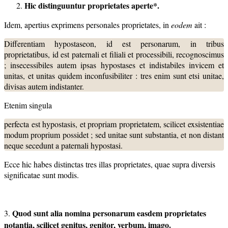
Hic distinguuntur proprietates aperte*.
Idem, apertius exprimens personales proprietates, in
eodem
ait :
Differentiam hypostaseon, id est personarum, in tribus
proprietatibus, id est paternali et filiali et processibili, recognoscimus
; insecessibiles autem ipsas hypostases et indistabiles invicem et
unitas, et unitas quidem inconfusibiliter : tres enim sunt etsi unitae,
divisas autem indistanter.
Etenim singula
perfecta est hypostasis, et propriam proprietatem, scilicet exsistentiae
modum proprium possidet ; sed unitae sunt substantia, et non distant
neque secedunt a paternali hypostasi.
Ecce hic habes distinctas tres illas proprietates, quae supra diversis
significatae sunt modis.
Quod sunt alia nomina personarum easdem proprietates
3.
notantia, scilicet genitus, genitor, verbum, imago.