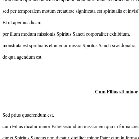
sed per temporalem motum creaturae significata est spiritualis et invisib
Et ut apertius dicam,
per illum modum missionis Spiritus Sancti corporaliter exhibitum,
monstrata est spiritualis et interior missio Spiritus Sancti sive donatio,
de qua agendum est.
Cum Filius sit minor
Sed prius quaerendum est,
cum Filius dicatur minor Patre secundum missionem qua in forma crea
cur et Spiritus Sanctus non dicatur similiter minor Patre cum in forma 