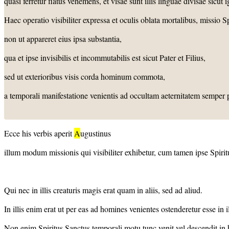
quasi ferretur flatus vehemens, et visae sunt illis linguae divisae sic
Haec operatio visibiliter expressa et oculis oblata mortalibus, missio Spi
non ut appareret eius ipsa substantia,
qua et ipse invisibilis et incommutabilis est sicut Pater et Filius,
sed ut exterioribus visis corda hominum commota,
a temporali manifestatione venientis ad occultam aeternitatem semper p
Ecce his verbis aperit
A
ugustinus
illum modum missionis qui visibiliter exhibetur, cum tamen ipse Spiritu
Qui nec in illis creaturis magis erat quam in aliis, sed ad aliud.
In illis enim erat ut per eas ad homines venientes ostenderetur esse in i
Non enim Spiritus Sanctus temporali motu tunc venit vel descendit in