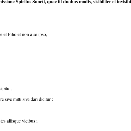
issione Spiritus Sancti, quae fit duobus modis, visibiliter et invisibil
 et Filio et non a se ipso,
ipitur,
 sive mitti sive dari dicitur :
tes aliisque vicibus ;