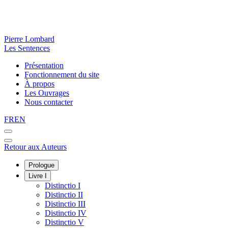
Pierre Lombard
Les Sentences
Présentation
Fonctionnement du site
À propos
Les Ouvrages
Nous contacter
FR
EN
Retour aux Auteurs
Prologue
Livre I
Distinctio I
Distinctio II
Distinctio III
Distinctio IV
Distinctio V