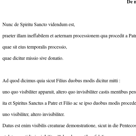
De m
Nunc de Spiritu Sancto videndum est,
praeter illam ineffabilem et aeternam processionem qua procedit a Patre
quae sit eius temporalis processio,
quae dicitur missio sive donatio.
Ad quod dicimus quia sicut Filius duobus modis dicitur mitti :
uno quo visibiliter apparuit, altero quo invisibiliter castis mentibus perc
ita et Spiritus Sanctus a Patre et Filio ac se ipso duobus modis procedere
uno visibiliter, altero invisibiliter.
Datus est enim visibilis creaturae demonstratione, sicut in die Pentecos