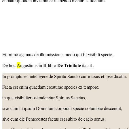
et datur quotidie invisibiliter illabendo mentibus fidelium.
Et primo agamus de illo missionis modo qui fit visibili specie.
II
De Trinitate
De hoc
A
ugustinus in
libro
ita ait :
In promptu est intelligere de Spiritu Sancto cur missus et ipse dicatur.
Facta est enim quaedam creaturae species ex tempore,
in qua visibiliter ostenderetur Spiritus Sanctus,
sive cum in ipsum Dominum corporali specie columbae descendit,
sive cum die Pentecostes factus est subito de caelo sonus,