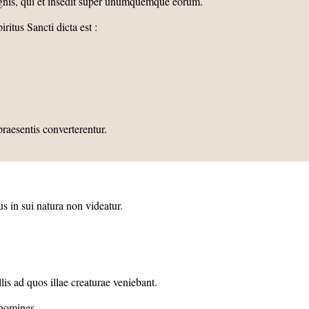
ut ignis, qui et insedit super unumquemque eorum.
ritus Sancti dicta est :
raesentis converterentur.
s in sui natura non videatur.
llis ad quos illae creaturae veniebant.
 homines,