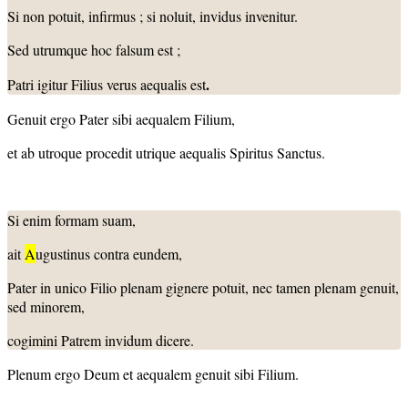
Si non potuit, infirmus ; si noluit, invidus invenitur.
Sed utrumque hoc falsum est ;
.
Patri igitur Filius verus aequalis est
Genuit ergo Pater sibi aequalem Filium,
et ab utroque procedit utrique aequalis Spiritus Sanctus.
Si enim formam suam,
ait
A
ugustinus contra eundem,
Pater in unico Filio plenam gignere potuit, nec tamen plenam genuit,
sed minorem,
cogimini Patrem invidum dicere.
Plenum ergo Deum et aequalem genuit sibi Filium.