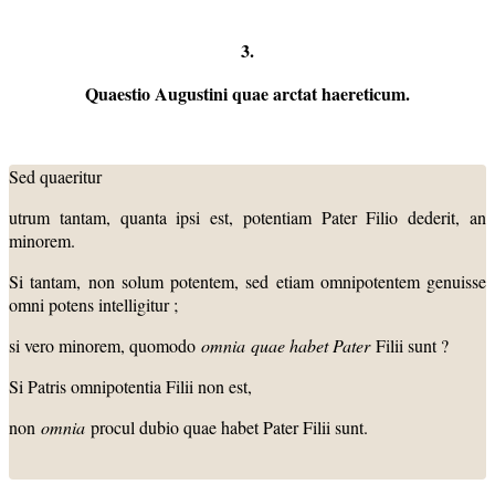
3.
Quaestio Augustini quae arctat haereticum.
Sed quaeritur
utrum tantam, quanta ipsi est, potentiam Pater Filio dederit, an
minorem.
Si tantam, non solum potentem, sed etiam omnipotentem genuisse
omni­ potens intelligitur ;
si vero minorem, quomodo
omnia
quae habet Pater
Filii sunt ?
Si Patris omnipotentia Filii non est,
non
omnia
procul dubio quae habet Pater Filii sunt.