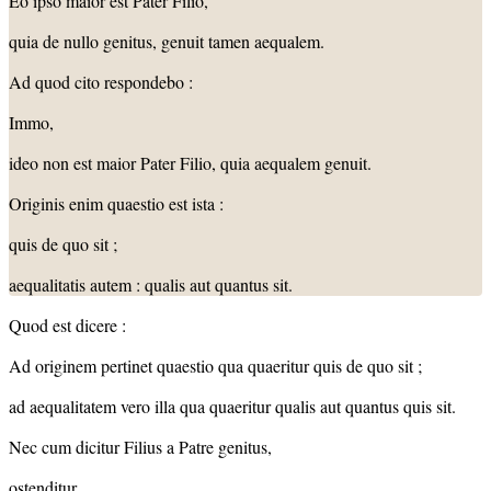
Eo ipso maior est Pater Filio,
quia de nullo genitus, genuit tamen aequalem.
Ad quod cito respondebo :
Immo,
ideo non est maior Pater Filio, quia aequalem genuit.
Originis enim quaestio est ista :
quis de quo sit ;
aequalitatis autem : qualis aut quantus sit.
Quod est dicere :
Ad originem pertinet quaestio qua quaeritur quis de quo sit ;
ad aequalitatem vero illa qua quaeritur qualis aut quantus quis sit.
Nec cum dicitur Filius a Patre genitus,
ostenditur