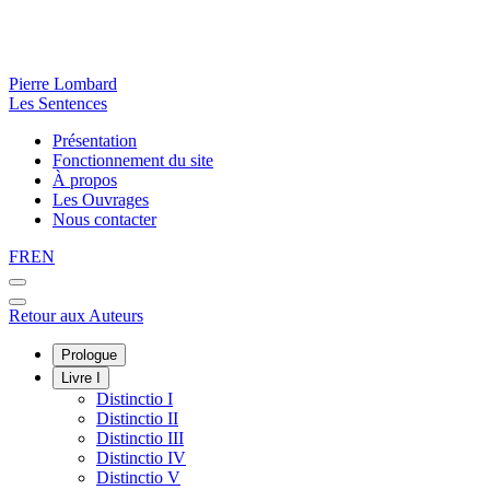
Pierre Lombard
Les Sentences
Présentation
Fonctionnement du site
À propos
Les Ouvrages
Nous contacter
FR
EN
Retour aux Auteurs
Prologue
Livre I
Distinctio I
Distinctio II
Distinctio III
Distinctio IV
Distinctio V