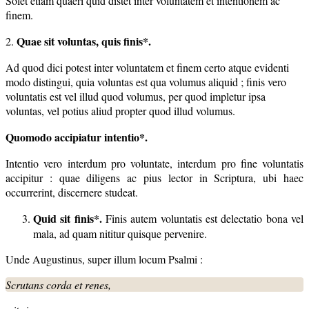
Solet etiam quaeri quid distet inter voluntatem et intentionem ac
finem.
Quae sit voluntas, quis finis*.
2.
Ad quod dici potest inter voluntatem et finem certo atque evidenti
modo distingui, quia voluntas est qua volumus aliquid ; finis vero
voluntatis est vel illud quod volumus, per quod impletur ipsa
voluntas, vel potius aliud propter quod illud volumus.
Quomodo
accipiatur intentio*.
Intentio vero interdum pro voluntate, interdum pro fine voluntatis
accipitur : quae diligens ac pius lector in Scriptura, ubi haec
occurrerint, discernere studeat.
Quid sit finis*.
Finis autem voluntatis est delectatio bona vel
mala, ad quam nititur quisque pervenire.
Unde Augustinus, super illum locum Psalmi :
Scrutans corda et renes,