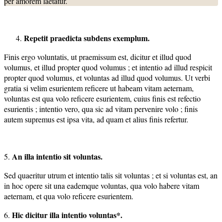
per amorem laetatur.
Repetit praedicta subdens exemplum.
Finis ergo voluntatis, ut praemissum est, dicitur et illud quod
volumus, et illud propter quod volumus ; et intentio ad illud respicit
propter quod volumus, et voluntas ad illud quod volumus. Ut verbi
gratia si velim esurientem reficere ut habeam vitam aeternam,
voluntas est qua volo reficere esurientem, cuius finis est refectio
esurientis ; intentio vero, qua sic ad vitam pervenire volo ; finis
autem supremus est ipsa vita, ad quam et alius finis refertur.
An illa intentio sit voluntas.
5.
Sed quaeritur utrum et intentio talis sit voluntas ; et si voluntas est, an
in hoc opere sit una eademque voluntas, qua volo habere vitam
aeternam, et qua volo reficere esurientem.
Hic dicitur illa intentio voluntas*.
6.