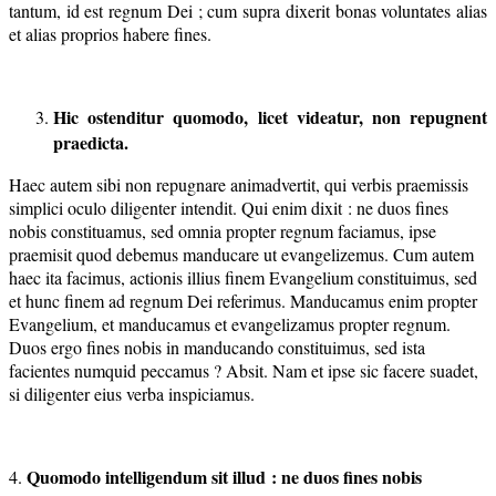
tantum, id est regnum Dei ; cum supra dixerit bonas voluntates alias
et alias proprios habere fines.
Hic ostenditur quomodo, licet videatur, non repugnent
praedicta.
Haec autem sibi non repugnare animadvertit, qui verbis praemissis
simplici oculo diligenter intendit. Qui enim dixit : ne duos fines
nobis constituamus, sed omnia propter regnum faciamus, ipse
praemisit quod debemus manducare ut evangelizemus. Cum autem
haec ita facimus, actionis illius finem Evangelium constituimus, sed
et hunc finem ad regnum Dei referimus. Manducamus enim propter
Evangelium, et manducamus et evangelizamus propter regnum.
Duos ergo fines nobis in manducando constituimus, sed ista
facientes numquid peccamus ? Absit. Nam et ipse sic facere suadet,
si diligenter eius verba inspiciamus.
Quomodo intelligendum sit illud : ne duos fines nobis
4.