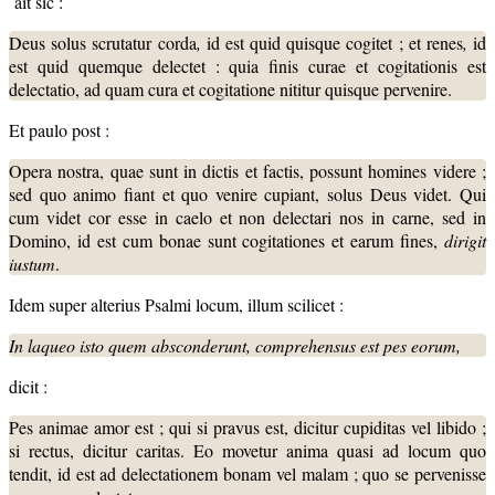
ait sic :
Deus solus scrutatur
corda
,
id est quid quisque cogitet ; et
renes
,
id
est quid quemque delectet : quia finis curae et cogitationis est
delectatio, ad quam cura et cogitatione nititur quisque pervenire.
Et paulo post :
Opera nostra, quae sunt in dictis et factis, possunt homines videre ;
sed quo animo fiant et quo venire cupiant, solus Deus videt. Qui
cum videt cor esse in caelo et non delectari nos in carne, sed in
Domino, id est cum bonae sunt cogitationes et earum fines,
dirigit
iustum
.
Idem super alterius Psalmi locum, illum scilicet :
In laqueo isto quem absconderunt, comprehensus est pes eorum,
dicit :
Pes animae amor est ; qui si pravus est, dicitur cupiditas vel libido ;
si rectus, dicitur caritas. Eo movetur anima quasi ad locum quo
tendit, id est ad delectationem bonam vel malam ; quo se pervenisse