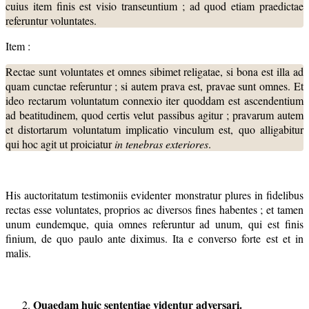
cuius item finis est visio transeuntium ; ad quod etiam praedictae
referuntur voluntates.
Item :
Rectae sunt voluntates et omnes sibimet religatae, si bona est illa ad
quam cunctae referuntur ; si autem prava est, pravae sunt omnes. Et
ideo rectarum voluntatum connexio iter quoddam est ascendentium
ad beatitudinem, quod certis velut passibus agitur ; pravarum autem
et distortarum voluntatum implicatio vinculum est, quo alligabitur
qui hoc agit ut proiciatur
in tenebras exteriores
.
His auctoritatum testimoniis evidenter monstratur plures in fidelibus
rectas esse voluntates, proprios ac diversos fines habentes ; et tamen
unum eundemque, quia omnes referuntur ad unum, qui est finis
finium, de quo paulo ante diximus. Ita e converso forte est et in
malis.
Quaedam huic sententiae videntur adversari.