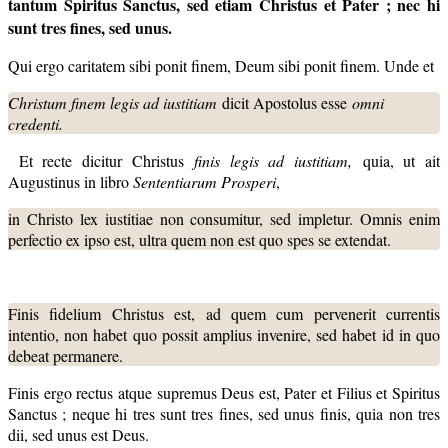
tantum
Spiritus Sanctus, sed etiam Christus et Pater ; nec hi
sunt tres fines, sed
unus.
Qui ergo caritatem sibi ponit finem, Deum sibi ponit finem. Unde et
Christum finem legis ad iustitiam
dicit Apostolus esse
omni
credenti.
Et recte dicitur Christus
finis legis ad iustitiam
,
quia, ut ait
Augustinus in libro
Sententiarum Prosperi
,
in Christo lex iustitiae non consumitur, sed impletur. Omnis enim
perfectio ex ipso est, ultra quem non est quo spes se extendat.
Finis fidelium Christus est, ad quem cum pervenerit currentis
intentio, non habet quo possit amplius invenire, sed habet id in quo
debeat permanere.
Finis ergo rectus atque supremus Deus est, Pater et Filius et Spiritus
Sanctus ; neque hi tres sunt tres fines, sed unus finis, quia non tres
dii, sed unus est Deus.