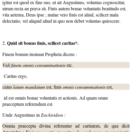
igitur est quod ex fine suo, ut ait Augustinus, voluntas cognoscitur,
utrum recta an prava sit. Finis autem bonae voluntatis beatitudo est,
vita aeterna, Deus ipse ; malae vero finis est aliud, scilicet mala
delectatio, vel aliquid aliud in quo non debet voluntas quiescere.
Quid sit bonus finis, scilicet caritas*.
2.
Finem bonum insinuat Propheta dicens :
Vidi finem omnis consummationis
etc.
Caritas ergo,
cuius
latum mandatum
est, finis
omnis consummationis
est,
id est omnis bonae voluntatis et actionis. Ad quam omne
praeceptum referendum est.
Unde Augustinus in
Enchiridion
:
Omnia praecepta divina referuntur ad caritatem, de qua dicit
Apostolus :
Finis praecepti est caritas de corde puro et conscientia