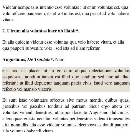
Videtur nempe talis intentio esse voluntas : ut enim voluntas est, qua
volo reficere pauperem, ita et vol untas est, qua per istud volo habere
vitam.
Utrum alia voluntas haec ab illa sit*.
7.
Et alia quidem videtur esse voluntas qua volo habere vitam, et alia
qua pauperi subvenire volo ; sed ista ad illam refertur.
Augustinus,
*.
De Trinitate
Nam
etsi hoc ita placet, ut in eo cum aliqua delectatione voluntas
acquiescat, nondum tamen est illud quo tenditur, sed hoc ad illud
refertur : ut illud deputetur tanquam patria civis, istud vero tanquam
refectio vel mansio viatoris.
Et sunt istae voluntates affectus sive motus mentis, quibus quasi
gressibus vel passibus tenditur ad patriam. Sicut ergo altera est
voluntas videndi fenestras, ut supra docente Augustino didicimus,
altera quae ex ista nectitur, voluntas per fenestras videndi transeuntes
; ita nonnullis alia esse videtur voluntas eleemosynas dandi pauperi,
alia voluntas habendi vitam.