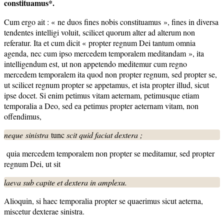
constituamus*.
Cum ergo ait : « ne duos fines nobis constituamus », fines in diversa
tendentes intelligi voluit, scilicet quorum alter ad alterum non
referatur. Ita et cum dicit « propter regnum Dei tantum omnia
agenda, nec cum ipso mercedem temporalem meditandam », ita
intelligendum est, ut non appetendo meditemur cum regno
mercedem temporalem ita quod non propter regnum, sed propter se,
ut scilicet regnum propter se appetamus, et ista propter illud, sicut
ipse docet. Si enim petimus vitam aeternam, petimusque etiam
temporalia a Deo, sed ea petimus propter aeternam vitam, non
offendimus,
neque
sinistra
tunc
scit quid faciat dextera ;
quia mercedem temporalem non propter se meditamur, sed propter
regnum Dei, ut sit
laeva sub capite et dextera in amplexu.
Alioquin, si haec temporalia propter se quaerimus sicut aeterna,
miscetur dexterae sinistra.