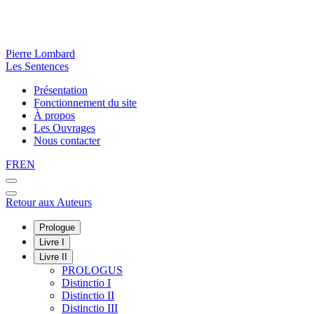
Pierre Lombard
Les Sentences
Présentation
Fonctionnement du site
À propos
Les Ouvrages
Nous contacter
FR
EN
Retour aux Auteurs
Prologue
Livre I
Livre II
PROLOGUS
Distinctio I
Distinctio II
Distinctio III