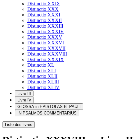
Distinctio XXIX
Distinctio XXX
Distinctio XXXI
Distinctio XXXII
Distinctio XXXIII
Distinctio XXXIV
Distinctio XXXV
Distinctio XXXVI
Distinctio XXXVII
Distinctio XXXVIII
Distinctio XXXIX
Distinctio XL
Distinctio XLI
Distinctio XLII
Distinctio XLIII
Distinctio XLIV
Livre III
Livre IV
GLOSSA in EPISTOLAS B. PAULI
IN PSALMOS COMMENTARIUS
Liste des livres