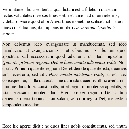
Verumtamen huic sententia, qua dictum est « fidelium quasdam
rectas voluntates diversos fines sortiri et tamen ad unum referri »,
videtur obviare quod alibi Augustinus monet, ne scilicet nobis duos
fines constituamus, ita inquiens in libro
De sermone Domini in
monte
:
Non debemus ideo evangelizare ut manducemus, sed ideo
manducare ut evangelizemus : ut cibus non sit bonum quod
appetitur, sed necessarium quod adicitur ; ut illud impleatur :
Quaerite primum regnum Dei, et haec omnia adicientur vobis
. Non
dixit :
Primum quaerite regnum Dei
et deinde quaerite ista, quamvis
sint necessaria, sed ait :
Haec omnia adicientur vobis,
id est haec
consequentur, si illa quaeratis : ne cum ista quaeritis, illinc avertamini
; aut ne duos fines constituatis, ut et regnum propter se appetatis, et
ista necessaria propter illud. Ergo propter regnum Dei tantum
debemus operari omnia, non solam, vel cum regno Dei, mercedem
temporalem meditari.
Ecce hic aperte dicit : ne duos fines nobis constituamus, sed unum