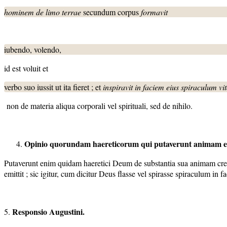
hominem de limo terrae
secundum corpus
formavit
iubendo, volendo,
id est voluit et
verbo suo iussit ut ita fieret ; et
inspiravit in faciem eius spiraculum vi
non de materia aliqua corporali vel spirituali, sed de nihilo.
Opinio quorundam haereticorum qui putaverunt animam ess
Putaverunt enim quidam haeretici Deum de substantia sua animam creass
emittit ; sic igitur, cum dicitur Deus flasse vel spirasse spiraculum in f
Responsio Augustini.
5.