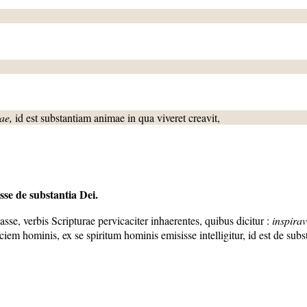
tae,
id est substantiam animae in qua viveret creavit,
e de substantia Dei.
e, verbis Scripturae pervicaciter inhaerentes, quibus dicitur :
inspirav
aciem hominis, ex se spiritum hominis emisisse intelligitur, id est de subs