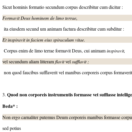
Sicut hominis formatio secundum corpus describitur cum dicitur :
Formavit Deus hominem de limo terrae,
ita eiusdem secund um animam factura describitur cum subditur :
Et inspiravit in faciem eius spiraculum vitae.
Corpus enim de limo terrae formavit Deus, cui animam
inspiravit
,
vel secundum aliam litteram
flavit
vel
sufflavit ;
non quod faucibus sufflaverit vel manibus corporeis corpus formaver
Quod non corporeis instrumentis formasse vet sufflasse intellig
3.
Beda
*
:
Non ergo carnaliter putemus Deum corporeis manibus formasse corpus
sed potius