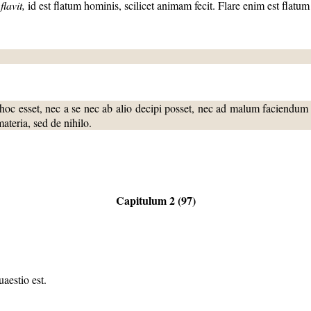
l
flavit
,
id est flatum hominis, scilicet animam fecit. Flare enim est flatum
c esset, nec a se nec ab alio decipi posset, nec ad malum faciendum v
teria, sed de nihilo.
Capitulum 2 (97)
aestio est.