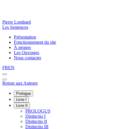
Pierre Lombard
Les Sentences
Présentation
Fonctionnement du site
À propos
Les Ouvrages
Nous contacter
FR
EN
Retour aux Auteurs
Prologue
Livre I
Livre II
PROLOGUS
Distinctio I
Distinctio II
Distinctio III