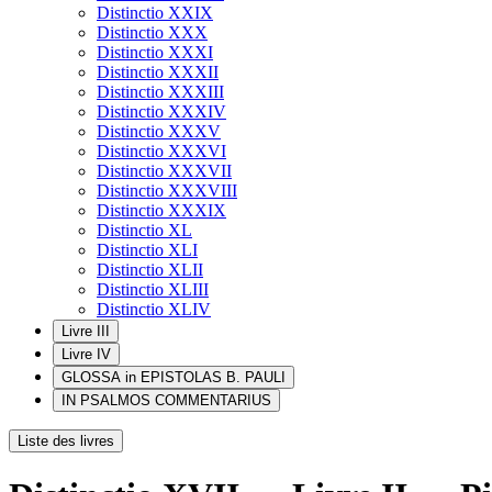
Distinctio XXIX
Distinctio XXX
Distinctio XXXI
Distinctio XXXII
Distinctio XXXIII
Distinctio XXXIV
Distinctio XXXV
Distinctio XXXVI
Distinctio XXXVII
Distinctio XXXVIII
Distinctio XXXIX
Distinctio XL
Distinctio XLI
Distinctio XLII
Distinctio XLIII
Distinctio XLIV
Livre III
Livre IV
GLOSSA in EPISTOLAS B. PAULI
IN PSALMOS COMMENTARIUS
Liste des livres