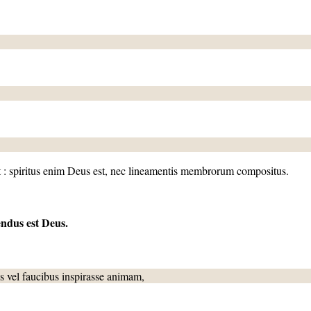
it : spiritus enim Deus est, nec lineamentis membrorum compositus.
endus est Deus.
 vel faucibus inspirasse animam,