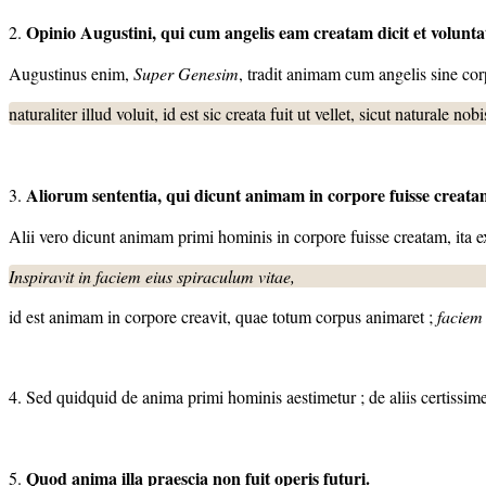
Opinio Augustini, qui cum angelis eam creatam dicit et voluntat
2.
Augustinus enim,
Super Genesim
, tradit animam cum angelis sine co
naturaliter illud voluit, id est sic creata fuit ut vellet, sicut naturale 
Aliorum sententia, qui dicunt animam in corpore fuisse creata
3.
Alii vero dicunt animam primi hominis in corpore fuisse creatam, ita ex
Inspiravit in faciem eius spiraculum vitae,
id est animam in corpore creavit, quae totum corpus animaret ;
faciem
4. Sed quidquid de anima primi hominis aestimetur ; de aliis certissim
Quod anima illa praescia non fuit operis futuri.
5.