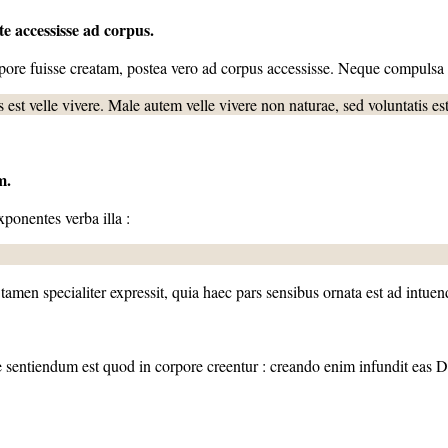
e accessisse ad corpus.
rpore fuisse creatam, postea vero ad corpus accessisse. Neque compulsa 
nobis est velle vivere. Male autem velle vivere non naturae, sed voluntatis es
m.
ponentes verba illa :
tamen specialiter expressit, quia haec pars sensibus ornata est ad intuen
e sentiendum est quod in corpore creentur : creando enim infundit eas D