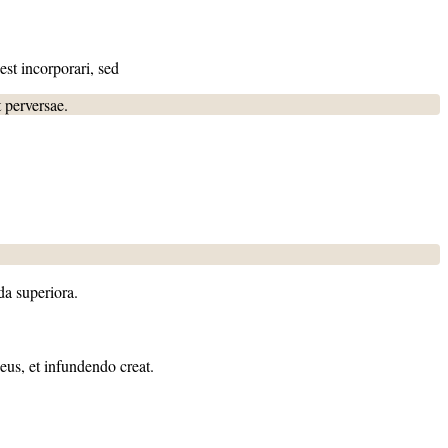
est incorporari, sed
t perversae.
da superiora.
eus, et infundendo creat.