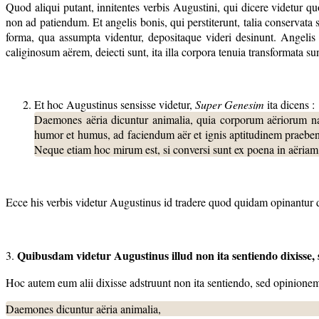
Quod aliqui putant, innitentes verbis Augustini, qui dicere videtur q
non ad patiendum. Et angelis bonis, qui perstiterunt, talia conservata su
forma, qua assumpta videntur, depositaque videri desinunt. Angelis v
caliginosum aërem, deiecti sunt, ita illa corpora tenuia transformata sun
Et hoc Augustinus sensisse videtur,
Super Genesim
ita dicens :
Daemones aëria dicuntur animalia, quia corporum aëriorum na
humor et humus, ad faciendum aër et ignis aptitudinem praebent
Neque etiam hoc mirum est, si conversi sunt ex poena in aëriam q
Ecce his verbis videtur Augustinus id tradere quod quidam opinantur
Quibusdam videtur Augustinus illud non ita sentiendo dixisse,
3.
Hoc autem eum alii dixisse adstruunt non ita sentiendo, sed opinionem 
Daemones
dicuntur
aëria animalia,