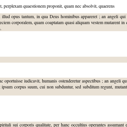
t, perplexam quaestionem proponit, quam nec absolvit, quaerens
ad illud opus tantum, in qua Deus hominibus appareret ; an angeli qui an
eciem corporalem, quam coaptatam quasi aliquam vestem mutarent in q
.
c oportuisse iudicavit, humanis ostenderetur aspectibus ; an angeli qu
ut ipsum corpus suum, cui non subduntur, sed subditum regunt, mutante
iritali sui corporis qualitate, per hanc occultius operantes assumant 