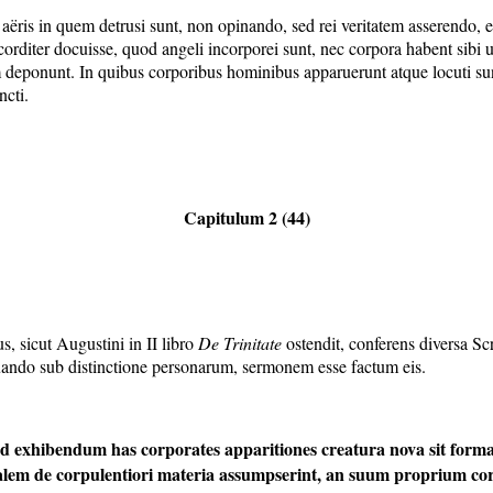
aëris in quem detrusi sunt, non opinando, sed rei veritatem asserendo, eu
corditer docuisse, quod angeli incorporei sunt, nec corpora habent sibi
 deponunt. In quibus corporibus hominibus apparuerunt atque locuti sunt
ncti.
Capitulum 2 (44)
 sicut Augustini in II libro
De Trinitate
ostendit, conferens diversa S
iquando sub distinctione personarum, sermonem esse factum eis.
 exhibendum has corporates apparitiones creatura nova sit forma
oralem de corpulentiori materia assumpserint, an suum proprium co