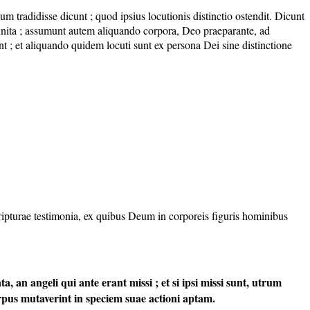
m tradidisse dicunt ; quod ipsius locutionis distinctio ostendit. Dicunt
 unita ; assumunt autem aliquando corpora, Deo praeparante, ad
 ; et aliquando quidem locuti sunt ex persona Dei sine distinctione
cripturae testimonia, ex quibus Deum in corporeis figuris hominibus
ta, an
angeli qui ante erant missi ; et si ipsi missi sunt, utrum
rpus mutaverint in speciem suae actioni aptam.