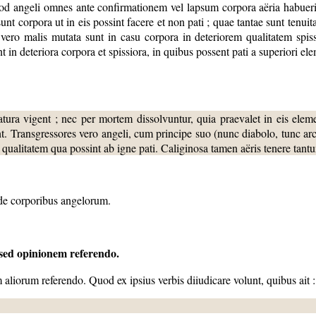
uod angeli omnes ante confirmationem vel lapsum corpora aëria habuerin
nt corpora ut in eis possint facere et non pati ; quae tantae sunt tenuita
ero malis mutata sunt in casu corpora in deteriorem qualitatem spissi
t in deteriora corpora et spissiora, in quibus possent pati a superiori ele
tura vigent ; nec per mortem dissolvuntur, quia praevalet in eis e
. Transgressores vero angeli, cum principe suo (nunc diabolo, tunc ar
ualitatem qua possint ab igne pati. Caliginosa tamen aëris tenere tantum
 de corporibus angelorum.
 sed opinionem referendo.
aliorum referendo. Quod ex ipsius verbis diiudicare volunt, quibus ait :