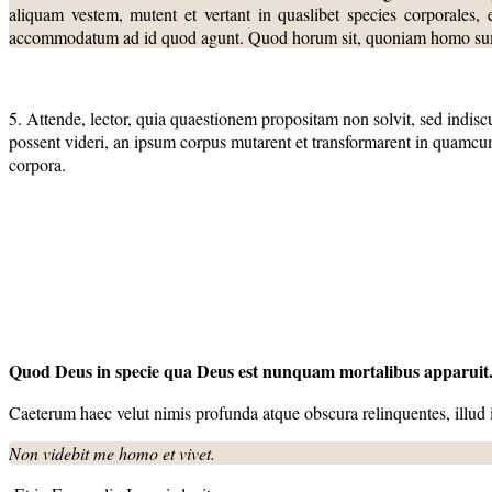
aliquam vestem, mutent et vertant in quaslibet species corporales,
accommodatum ad id quod agunt. Quod horum sit, quoniam homo sum, 
5. Attende, lector, quia quaestionem propositam non solvit, sed indiscus
possent videri, an ipsum corpus mutarent et transformarent in quamcumq
corpora.
Quod Deus in specie qua Deus est nunquam mortalibus apparuit
Caeterum haec velut nimis profunda atque obscura relinquentes, illud 
Non videbit me homo et vivet.