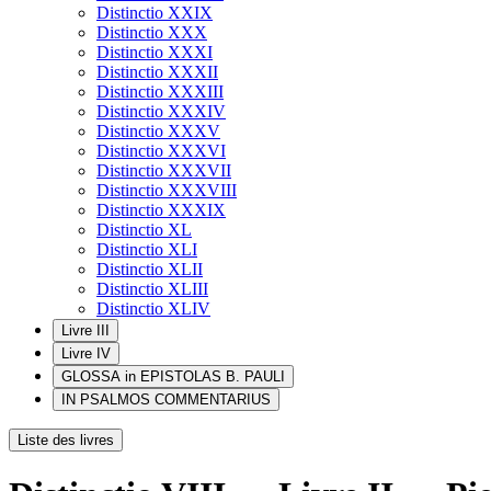
Distinctio XXIX
Distinctio XXX
Distinctio XXXI
Distinctio XXXII
Distinctio XXXIII
Distinctio XXXIV
Distinctio XXXV
Distinctio XXXVI
Distinctio XXXVII
Distinctio XXXVIII
Distinctio XXXIX
Distinctio XL
Distinctio XLI
Distinctio XLII
Distinctio XLIII
Distinctio XLIV
Livre III
Livre IV
GLOSSA in EPISTOLAS B. PAULI
IN PSALMOS COMMENTARIUS
Liste des livres