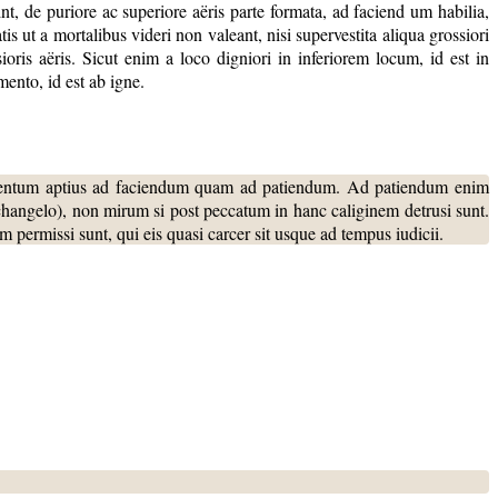
t, de puriore ac superiore aëris parte formata, ad faciend um habilia,
tis ut a mortalibus videri non valeant, nisi supervestita aliqua grossiori
oris aëris. Sicut enim a loco digniori in inferiorem locum, id est in
mento, id est ab igne.
lementum aptius ad faciendum quam ad patiendum. Ad patiendum enim
changelo), non mirum si post peccatum in hanc caliginem detrusi sunt.
 permissi sunt, qui eis quasi carcer sit usque ad tempus iudicii.