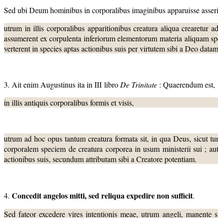
Sed ubi Deum hominibus in corporalibus imaginibus apparuisse asseri
utrum in illis corporalibus apparitionibus creatura aliqua crearetur 
assumerent ex corpulenta inferiorum elementorum materia aliquam sp
verterent in species aptas actionibus suis per virtutem sibi a Deo datam
3. Ait enim Augustinus ita in III libro
De Trinitate
: Quaerendum est,
in illis antiquis corporalibus formis et visis,
utrum ad hoc opus tantum creatura formata sit, in qua Deus, sicut tun
corporalem speciem de creatura corporea in usum ministerii sui ; a
actionibus suis, secundum attributam sibi a Creatore potentiam.
Concedit angelos mitti, sed reliqua expedire non sufficit
4.
.
Sed fateor excedere vires intentionis meae, utrum angeli, manente sp