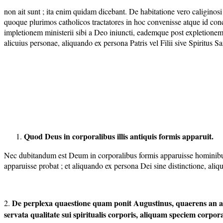
non ait
sunt
; ita enim quidam dicebant. De habitatione vero caliginosi 
quoque plurimos catholicos tractatores in hoc convenisse atque id con
impletionem ministerii sibi a Deo iniuncti, eademque post expletionem
alicuius personae, aliquando ex persona Patris vel Filii sive Spiritus Sa
Quod Deus in corporalibus illis antiquis formis apparuit.
Nec dubitandum est Deum in corporalibus formis apparuisse hominibus,
apparuisse probat ; et aliquando ex persona Dei sine distinctione, al
De perplexa quaestione quam ponit Augustinus, quaerens an ad
2.
servata qualitate sui spiritualis corporis, aliquam speciem corp