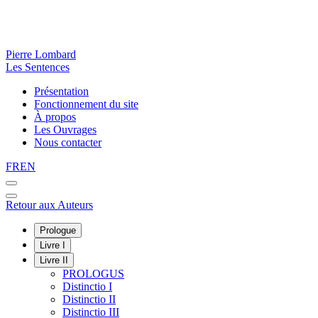
Pierre Lombard
Les Sentences
Présentation
Fonctionnement du site
À propos
Les Ouvrages
Nous contacter
FR
EN
Retour aux Auteurs
Prologue
Livre I
Livre II
PROLOGUS
Distinctio I
Distinctio II
Distinctio III