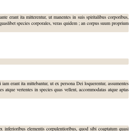
te erant ita mitterentur, ut manentes in suis spiritalibus corporibus,
uaslibet species corporales, veras quidem ; an corpus suum proprium
i iam erant ita mittebantur, ut ex persona Dei loquerentur, assumentes
s atque vertentes in species quas vellent, accommodatas atque aptas
ex inferioribus elementis corpulentioribus, quod sibi coaptatum quasi