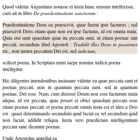
Quod videtur Augustinus notasse et iuxta hunc sensum intellexisse,
cum ait in libro
De praedestinatione sanctorum
:
Praedestinatione Deus ea praescivit, quae fuerat ipse facturus ; sed
praescivit Deus etiam quae non est ipse factums, id est omnia mala.
Quia etsi sunt quaedam quae ita peccata sunt, ut etiam poenae sint
peccati, secundum illud Apostoli :
Tradidit illos Deus in passiones
etc., non tamen peccatum Dei est, sed
iudicium,
scilicet poena. In Scriptura enim saepe nomine
iudicii
poena
intelligitur.
Hic diligenter intendentibus insinuare videtur ea quae peccata sunt et
poenae peccati, non in quantum peccata sunt, sed in quantum
poenae, Dei esse. Nam, cum dixisset Deum non esse facturum mala
aliqua, id est peccata, quia posset ei obici quaedam peccata esse
etiam poenas peccati, et poena peccati omnis iusta est et ideo a Deo
est : quasi determinando secundum quid faciat ea vel secundum quid
non faciat, addidit reliqua. Iuxta vero praedictam intelligentiam
peccata sane dicuntur poenae.
Unde Apostolus appellat ea