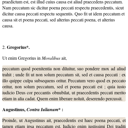
praedictum est, est illud cuius causa est aliud praecedens peccatum.
Nam peccatum sic dicitur poena peccati respectu praecedentis, sicut
dicitur causa peccati respectu sequentis. Quo fit ut idem peccatum et
causa sit et poena peccati, sed alterius peccati poena, et alterius
causa.
Gregorius*.
2.
Ut enim Gregorius in
Moralibus
ait,
peccatum quod poenitentia non diluitur, suo pondere mox ad aliud
trahit ; unde fit ut non solum peccatum sit, sed et causa peccati : ex
illo quippe culpa subsequens oritur. Peccatum vero quod ex peccato
oritur, non solum peccatum, sed et poena peccati est ; quia iusto
iudicio Deus cor peccantis obnubilat, ut praecedentis peccati merito
etiam in alia cadat. Quem enim liberare noluit, deserendo percussit.
Augustinus,
* :
Contra
Iulianum
Proinde, ut Augustinus ait, praecedentis est haec poena peccati, et
tamen etiam ipsa peccatum est. Iudicio enim iustissimi Dei traditi