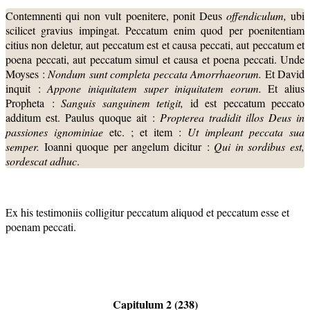
Contemnenti qui non vult poenitere, ponit Deus
offendiculum,
ubi
scilicet gravius impingat. Peccatum enim quod per poenitentiam
citius non deletur, aut peccatum est et causa peccati, aut peccatum et
poena peccati, aut peccatum simul et causa et poena peccati. Unde
Moyses :
Nondum sunt completa peccata Amorrhaeorum.
Et David
inquit :
Appone iniquitatem super iniquitatem eorum.
Et alius
Propheta :
Sanguis sanguinem tetigit,
id est peccatum peccato
additum est. Paulus quoque ait :
Propterea
tradidit illos Deus in
passiones ignominiae
etc. ; et item :
Ut impleant peccata sua
semper.
Ioanni quoque per angelum dicitur :
Qui in sordibus est,
sordescat adhuc
.
Ex his testimoniis colligitur peccatum aliquod et peccatum esse et
poenam peccati.
Capitulum 2 (238)