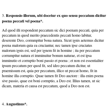
Responsio illorum, ubi docetur ex quo sensu peccatum dicitur
3.
poena peccati vel poena*.
Ad quod illi respondent peccatum sic dici poenam peccati, quia per
peccatum in quod merito praecedentis peccati homo labitur,
deserente Deo, cormmpitur bona natura. Sicut ignis aeternus dicitur
poena malorum quia ea cruciantur, nec tamen ipse cruciatus
malorum ignis est, sed per ignem fit in homine ; ita per peccatum
corrumpitur natura et imminuitur bonum naturae, et est ipsa
imminutio et corruptio boni passio et poena ; et non est essentialiter
ipsum peccatum per quod fit, sed ideo peccatum dicitur, ut
praemissum est, quia per peccatum, illico ut peccat homo, fit in
homine illa corruptio. Quae tamen fit Deo auctore : illa enim poena
sive passio, quae est boni cormptio, a Deo est. Illius tamen, ut sic
dicam, materia et causa est peccatum, quod a Deo non est.
Augustinus*.
4.