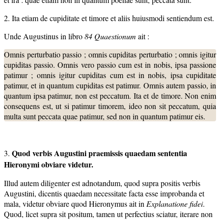
2. Ita etiam de cupiditate et timore et aliis huiusmodi sentiendum est.
Unde Augustinus in libro
84 Quaestionum
ait :
Omnis perturbatio passio ; omnis cupiditas perturbatio ; omnis igitur
cupiditas passio. Omnis vero passio cum est in nobis, ipsa passione
patimur ; omnis igitur cupiditas cum est in nobis, ipsa cupiditate
patimur, et in quantum cupiditas est patimur. Omnis autem passio, in
quantum ipsa patimur, non est peccatum. Ita et de timore. Non enim
consequens est, ut si patimur timorem, ideo non sit peccatum, quia
multa sunt peccata quae patimur, sed non in quantum patimur eis.
Quod verbis Augustini praemissis quaedam sententia
3.
Hieronymi obviare videtur.
Illud autem diligenter est adnotandum, quod supra positis verbis
Augustini, dicentis quaedam necessitate facta esse improbanda et
mala, videtur obviare quod Hieronymus ait in
Explanatione fidei
.
Quod, licet supra sit positum, tamen ut perfectius sciatur, iterare non