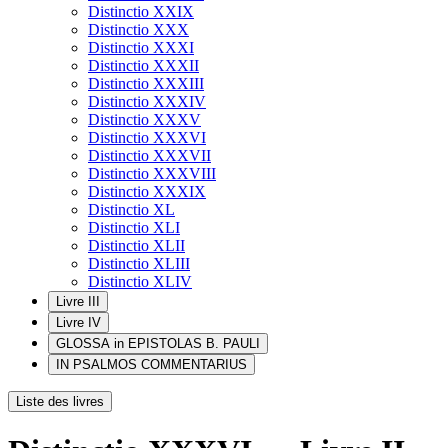
Distinctio XXIX
Distinctio XXX
Distinctio XXXI
Distinctio XXXII
Distinctio XXXIII
Distinctio XXXIV
Distinctio XXXV
Distinctio XXXVI
Distinctio XXXVII
Distinctio XXXVIII
Distinctio XXXIX
Distinctio XL
Distinctio XLI
Distinctio XLII
Distinctio XLIII
Distinctio XLIV
Livre III
Livre IV
GLOSSA in EPISTOLAS B. PAULI
IN PSALMOS COMMENTARIUS
Liste des livres