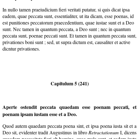
In nullo tamen praeiudicium fieri veritati putatur, si quis dicat ipsa
eadem, quae peccata sunt, essentialiter, ut ita dicam, esse poenas, id
est punitiones peccatorum praecedentium, quae iustae sunt et a Deo
sunt. Nec tamen in quantum peccata, a Deo sunt ; nec in quantum
peccata sunt, poenae peccati sunt. Et tamen in quantum peccata sunt,
privationes boni sunt ; sed, ut supra dictum est, causaliter et active
dicntur privationes.
Capitulum 5 (241)
Aperte ostendit peccata quaedam esse poenam peccati, et
poenam ipsam iustam esse et a Deo.
Quod autem quaedam peccata poena sint, et ipsa poena iusta sit et a
Deo sit, evidenter tradit Augustinus in libro
Retractationum
I, dicens
quaedam necessitate fieri ab homine, quae mala sunt, et eadem iusta