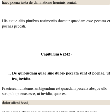
haec poena iusta de damnatione hominis veniat.
His atque aliis pluribus testimoniis docetur quaedam esse peccata et
poenas peccati.
Capitulum 6 (242)
De quibusdam quae sine dubio peccata sunt et poenae, ut
ira, invidia.
Praeterea nullatenus ambigendum est quaedam peccata absque ullo
scrupulo poenas esse, ut invidia, quae est
dolor alieni boni,
et ira : quae etiam non in quantum poenae sunt, peccata sunt.