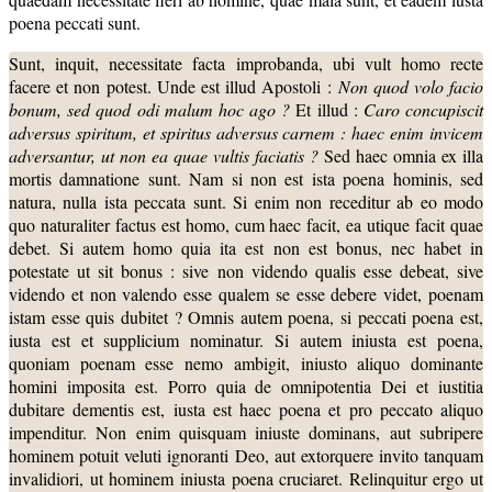
poena peccati sunt.
Sunt, inquit, necessitate facta improbanda, ubi vult homo recte
facere et non potest. Unde est illud Apostoli :
Non quod volo facio
bonum, sed quod odi malum hoc ago ?
Et illud :
Caro concupiscit
adversus spiritum, et spiritus adversus carnem : haec
enim invicem
adversantur, ut non ea quae vultis faciatis ?
Sed haec omnia ex illa
mortis damnatione sunt. Nam si non est ista poena hominis, sed
natura, nulla ista peccata sunt. Si enim non receditur ab eo modo
quo naturaliter factus est homo, cum haec facit, ea utique facit quae
debet. Si autem homo quia ita est non est bonus, nec habet in
potestate ut sit bonus : sive non videndo qualis esse debeat, sive
videndo et non valendo esse qualem se esse debere videt, poenam
istam esse quis dubitet ? Omnis autem poena, si peccati poena est,
iusta est et supplicium nominatur. Si autem iniusta est poena,
quoniam poenam esse nemo ambigit, iniusto aliquo dominante
homini imposita est. Porro quia de omnipotentia Dei et iustitia
dubitare dementis est, iusta est haec poena et pro peccato aliquo
impenditur. Non enim quisquam iniuste dominans, aut subripere
hominem potuit veluti ignoranti Deo, aut extorquere invito tanquam
invalidiori, ut hominem iniusta poena cruciaret. Relinquitur ergo ut