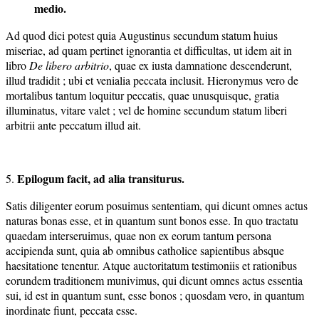
medio.
Ad quod dici potest quia Augustinus secundum statum huius
miseriae, ad quam pertinet ignorantia et difficultas, ut idem ait in
libro
De libero arbitrio
, quae ex iusta damnatione descenderunt,
illud tradidit ; ubi et venialia peccata inclusit. Hieronymus vero de
mortalibus tantum loquitur peccatis, quae unusquisque, gratia
illuminatus, vitare valet ; vel de homine secundum statum liberi
arbitrii ante peccatum illud ait.
Epilogum facit, ad alia transiturus.
5.
Satis diligenter eorum posuimus sententiam, qui dicunt omnes actus
naturas bonas esse, et in quantum sunt bonos esse. In quo tractatu
quaedam interseruimus, quae non ex eorum tantum persona
accipienda sunt, quia ab omnibus catholice sapientibus absque
haesitatione tenentur. Atque auctoritatum testimoniis et rationibus
eorundem traditionem munivimus, qui dicunt omnes actus essentia
sui, id est in quantum sunt, esse bonos ; quosdam vero, in quantum
inordinate fiunt, peccata esse.