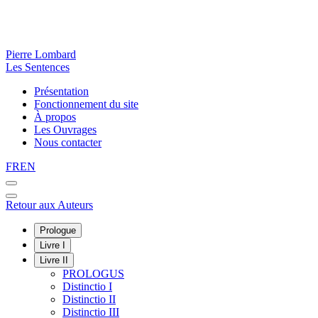
Pierre Lombard
Les Sentences
Présentation
Fonctionnement du site
À propos
Les Ouvrages
Nous contacter
FR
EN
Retour aux Auteurs
Prologue
Livre I
Livre II
PROLOGUS
Distinctio I
Distinctio II
Distinctio III