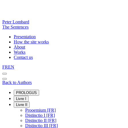
Peter Lombard
The Sentences
Presentation
How the site works
About
Works
Contact us
FR
EN
Back to Authors
PROLOGUS
Livre I
Livre II
Prooemium [FR]
Distinctio I [FR]
Distinctio II [FR]
Distinctio III [FR]