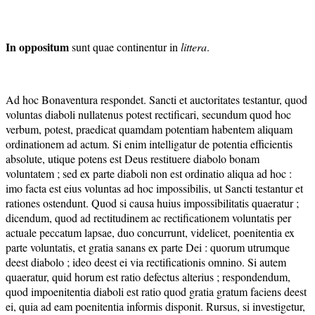
In oppositum
sunt quae continentur in
littera
.
Ad hoc Bonaventura respondet. Sancti et auctoritates testantur, quod
voluntas diaboli nullatenus potest rectificari, secundum quod hoc
verbum, potest, praedicat quamdam potentiam habentem aliquam
ordinationem ad actum. Si enim intelligatur de potentia efficientis
absolute, utique potens est Deus restituere diabolo bonam
voluntatem ; sed ex parte diaboli non est ordinatio aliqua ad hoc :
imo facta est eius voluntas ad hoc impossibilis, ut Sancti testantur et
rationes ostendunt. Quod si causa huius impossibilitatis quaeratur ;
dicendum, quod ad rectitudinem ac rectificationem voluntatis per
actuale peccatum lapsae, duo concurrunt, videlicet, poenitentia ex
parte voluntatis, et gratia sanans ex parte Dei : quorum utrumque
deest diabolo ; ideo deest ei via rectificationis omnino. Si autem
quaeratur, quid horum est ratio defectus alterius ; respondendum,
quod impoenitentia diaboli est ratio quod gratia gratum faciens deest
ei, quia ad eam poenitentia informis disponit. Rursus, si investigetur,