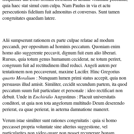
quia haec stat simul cum culpa. Nam Paulus in via et actu
persecutionis fidelium fuit admonitus et conversus. Sunt tamen
congruitates quaedam latere.
Alii sumpserunt rationem ex parte culpae relatae ad modum
peccandi, per oppositum ad hominis peccatum. Quoniam enim
homo alio suggerente peccavit, dignum fuit eum alio liberari.
Rursus, quia totum genus humanum ceciderat, ne totum periret,
congruum fuit ad rectitudinem illud reduci. Angeli autem per
tentationem non peccaverunt, maxime Lucifer. Hinc Gregorius
quarto Moralium
: Nunquam lumen primi status accepit, quia non
persuasus illud amisit. Similiter, cecidit secundum partem, ita quod
peccatum suum fuit particulare et personale : ideo rectificari non
debuit. Unde in
Enchiridio
Augustinus : Placuit universitatis
conditori, ut quia non tota angelorum multitudo Deum deserendo
perierat, ea quae perierat, in aeterna damnatione maneret.
Verum istae similiter sunt rationes congruitatis : quia si homo
peccasset propria voluntate sine alterius suggestione, vel
particularites non video quare non posset recuperare bonam