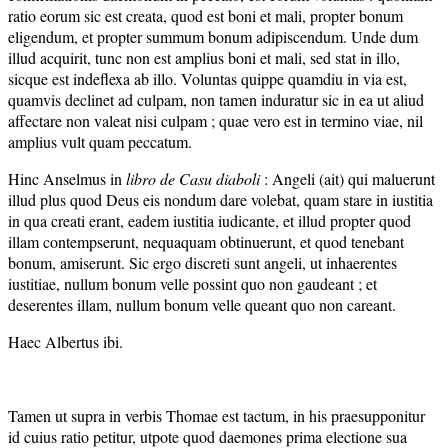
ratio eorum sic est creata, quod est boni et mali, propter bonum
eligendum, et propter summum bonum adipiscendum. Unde dum
illud acquirit, tunc non est amplius boni et mali, sed stat in illo,
sicque est indeflexa ab illo. Voluntas quippe quamdiu in via est,
quamvis declinet ad culpam, non tamen induratur sic in ea ut aliud
affectare non valeat nisi culpam ; quae vero est in termino viae, nil
amplius vult quam peccatum.
Hinc Anselmus in
libro de Casu diaboli
: Angeli (ait) qui maluerunt
illud plus quod Deus eis nondum dare volebat, quam stare in iustitia
in qua creati erant, eadem iustitia iudicante, et illud propter quod
illam contempserunt, nequaquam obtinuerunt, et quod tenebant
bonum, amiserunt. Sic ergo discreti sunt angeli, ut inhaerentes
iustitiae, nullum bonum velle possint quo non gaudeant ; et
deserentes illam, nullum bonum velle queant quo non careant.
Haec Albertus ibi.
Tamen ut supra in verbis Thomae est tactum, in his praesupponitur
id cuius ratio petitur, utpote quod daemones prima electione sua