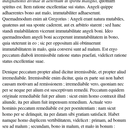
indignationis divinae in aeternum in spiritu maligno,
quoniam
spiritus est. Item ratione excellentiae sui status. Angeli quippe
adhaerentes bono aut malo, immutabiliter adhaeserunt.
Quemadmodum enim ait Gregorius : Angeli erant natura mutabiles,
quatenus aut sua sponte caderent, aut ex arbitrio starent ; sed hanc
standi mulabililatem vicerunt immutabilitate angeli boni. Ideo
quemadmodum angeli boni acceperunt immutabilitatem in bono,
quia steterunt in eo ; sic per oppositum alii obtinuerunt
immutabilitatem in malo, quia conversi sunt ad malum. Est ergo
peccatum diaboli irremissibile ratione status praefati, videlicet ratione
status excellentiae suae.
Denique peccatum propter aliud dicitur irremissibile, et propter aliud
irremediabile. Irremissibile enim dicitur, quia ex parte sui non habet
causam motivam ad remissionem ; irremediabile vero, quoniam nec
per se neque per alium est susceptivum remedii. Peccatum equidem
originale remediabile fuit per alium : sicut enim homo contraxit illud
aliunde, ita per alium fuit impensum remedium. Actuale vero
hominis peccatum remediabile est per poenitentiam : nam sicut
homo per se delinquit, ita per datam sibi gratiam satisfacit. Habet
namque homo duplicem vertibilitatem, videlicet : primam, ad bonum
seu ad malum ; secundam, bono in malum, et malo in bonum :