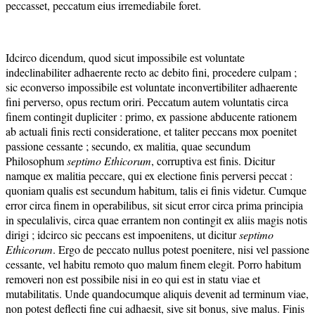
peccasset, peccatum eius irremediabile foret.
Idcirco dicendum, quod sicut impossibile est voluntate
indeclinabiliter adhaerente recto ac debito fini, procedere culpam ;
sic econverso impossibile est voluntate inconvertibiliter adhaerente
fini perverso, opus rectum oriri. Peccatum autem voluntatis circa
finem contingit dupliciter : primo, ex passione abducente rationem
ab actuali finis recti consideratione, et taliter peccans mox poenitet
passione cessante ; secundo, ex malitia, quae secundum
Philosophum
septimo Ethicorum
, corruptiva est finis. Dicitur
namque ex malitia peccare, qui ex electione finis perversi peccat :
quoniam qualis est secundum habitum, talis ei finis videtur. Cumque
error circa finem in operabilibus, sit sicut error circa prima principia
in speculalivis, circa quae errantem non contingit ex aliis magis notis
dirigi ; idcirco sic peccans est impoenitens, ut dicitur
septimo
Ethicorum
. Ergo de peccato nullus potest poenitere, nisi vel passione
cessante, vel habitu remoto quo malum finem elegit. Porro habitum
removeri non est possibile nisi in eo qui est in statu viae et
mutabilitatis. Unde quandocumque aliquis devenit ad terminum viae,
non potest deflecti fine cui adhaesit, sive sit bonus, sive malus. Finis