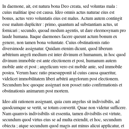
In daemone, ait, est natura bona Deo creata, sed voluntas mala :
cuius malitiae ipse est causa. Ideo omnis actus naturae eius est
bonus, actus vero voluntatis eius est malus. Actum autem contingit
esse malum dupliciter : primo, quantum ad substantiam actus, ut
fornicari ; secundo, quoad modum agentis, ut dare eleemosynam pro
laude humana. Itaque daemones facere queunt actum bonum ex
genere, non tamen bona voluntate. Cuius obstinationis ratio
diversimode assignatur. Quidam etenim dicunt, quod liberum
arbitrium angeli medium est inter divinum et humanum, in hoc quod
divinum immobile est ante electionem et post, humanum autem
mobile ante et post ; angelicum vero est mobile ante, sed immobile
postea. Verum haec ratio praesupponit id cuius causa quaeritur,
videlicet immobilitatem liberi arbitrii angelorum post electionem.
Secundum hoc quoque assignari non posset ratio confirmationis et
obstinationis animarum post mortem.
Ideo alii rationem assignant, quia cum angelus sit indivisibilis, ad
quodcumque se vertit, se totum convertit. Quae non videtur sufficere.
Nam quamvis indivisibilis sit essentia, tamen divisibilis est virtute,
secundum quod virtus eius se ad multa extendit, et hoc, secundum
obiecta ; atque secundum quod magis aut minus alicui applicatur, et