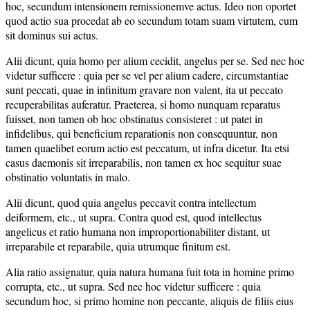
hoc, secundum intensionem remissionemve actus. Ideo non oportet
quod actio sua procedat ab eo secundum totam suam virtutem, cum
sit dominus sui actus.
Alii dicunt, quia homo per alium cecidit, angelus per se. Sed nec hoc
videtur sufficere : quia per se vel per alium cadere, circumstantiae
sunt peccati, quae in infinitum gravare non valent, ita ut peccato
recuperabilitas auferatur. Praeterea, si homo nunquam reparatus
fuisset, non tamen ob hoc obstinatus consisteret : ut patet in
infidelibus, qui beneficium reparationis non consequuntur, non
tamen quaelibet eorum actio est peccatum, ut infra dicetur. Ita etsi
casus daemonis sit irreparabilis, non tamen ex hoc sequitur suae
obstinatio voluntatis in malo.
Alii dicunt, quod quia angelus peccavit contra intellectum
deiformem, etc., ut supra. Contra quod est, quod intellectus
angelicus et ratio humana non improportionabiliter distant, ut
irreparabile et reparabile, quia utrumque finitum est.
Alia ratio assignatur, quia natura humana fuit tota in homine primo
corrupta, etc., ut supra. Sed nec hoc videtur sufficere : quia
secundum hoc, si primo homine non peccante, aliquis de filiis eius