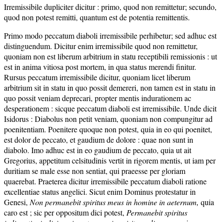
Irremissibile dupliciter dicitur : primo, quod non remittetur; secundo,
quod non potest remitti, quantum est de potentia remittentis.
Primo modo peccatum diaboli irremissibile perhibetur; sed adhuc est
distinguendum. Dicitur enim irremissibile quod non remittetur,
quoniam non est liberum arbitrium in statu receptibili remissionis : ut
est in anima vitiosa post mortem, in qua status merendi finitur.
Rursus peccatum irremissibile dicitur, quoniam licet liberum
arbitrium sit in statu in quo possit demereri, non tamen est in statu in
quo possit veniam deprecari, propter mentis indurationem ac
desperationem : sicque peccatum diaboli est irremissibile. Unde dicit
Isidorus : Diabolus non petit veniam, quoniam non compungitur ad
poenitentiam. Poenitere quoque non potest, quia in eo qui poenitet,
est dolor de peccato, et gaudium de dolore : quae non sunt in
diabolo. Imo adhuc est in eo gaudium de peccato, quia ut ait
Gregorius, appetitum celsitudinis vertit in rigorem mentis, ut iam per
duritiam se male esse non sentiat, qui praeesse per gloriam
quaerebat. Praeterea dicitur irremissibile peccatum diaboli ratione
excellentiae status angelici. Sicut enim Dominus protestatur in
Genesi,
Non permanebit spiritus meus in homine in aeternum,
quia
caro est ; sic per oppositum dici potest,
Permanebit spiritus