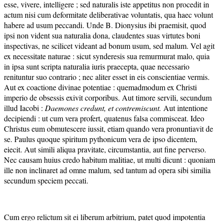
esse, vivere, intelligere ; sed naturalis iste appetitus non procedit in
actum nisi cum deformitate deliberativae voluntatis, qua haec volunt
habere ad usum peccandi. Unde B. Dionysius ibi praemisit, quod
ipsi non vident sua naturalia dona, claudentes suas virtutes boni
inspectivas, ne scilicet videant ad bonum usum, sed malum. Vel agit
ex necessitate naturae : sicut synderesis sua remurmurat malo, quia
in ipsa sunt scripta naturalia iuris praecepta, quae necessario
renituntur suo contrario ; nec aliter esset in eis conscientiae vermis.
Aut ex coactione divinae potentiae : quemadmodum ex Christi
imperio de obsessis exivit corporibus. Aut timore servili, secundum
illud Iacobi :
Daemones credunt, et contremiscunt.
Aut intentione
decipiendi : ut cum vera profert, quatenus falsa commisceat. Ideo
Christus eum obmutescere iussit, etiam quando vera pronuntiavit de
se. Paulus quoque spiritum pythonicum vera de ipso dicentem,
eiecit. Aut simili aliqua pravitate, circumstantia, aut fine perverso.
Nec causam huius credo habitum malitiae, ut multi dicunt : quoniam
ille non inclinaret ad omne malum, sed tantum ad opera sibi similia
secundum speciem peccati.
Cum ergo relictum sit ei liberum arbitrium, patet quod impotentia