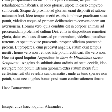
retardationem habentes, in loco gloriae, utpote in caelo empyreo,
sunt creati. Sicque de proximo ad gloriam erant dispositi et ratione
naturae et loci. Ideo tempus meriti est eis tam breve praefixum sicut
potuit, videlicet usque ad primam deliberativam conversionem aut
aversionem. Homini vero, quia conditus est in corpore animali ad
procreandam prolem ad cultum Dei, et ita in dispositione remotiori
gloria, datus est locus distans ad promerendum, videlicet paradisus
terrenus, et spatium vitae praesentis, propter officium procreandi
prolem. Et propterea, cum peccavit angelus, statim exiit tempus
meriti ; homo vero non : et ideo iste potuit rectificari, ille vero non.
Hoc est quod loquitur Augustinus in
libro de Mirabilibus sacrae
Scripturae
: Angelus de sublimissimo ordinis sui statu cecidit, ideo
resurgere non potuit. Etenim quoniam extra statum meriti fuit,
certissime fuit sibi revelata sua damnatio : unde ex tunc sperare non
potuit, sicut nec angelus bonus post suam confirmationem timere.
Haec Bonaventura.
Insuper circa haec loquitur Alexander :