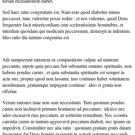
forsan excusationem habet.
Sed haec ratio congruitatis est. Nam esto quod diabolus minus
peccasset, tunc videretur posse redire ; et nos videmus, quod Deus
frequenter facit misericordiam cum sceleratissimis hominibus, et
interdum quosdam qui modicum peccaverunt, demergit in infernum.
Ideo ratio illa tantum congruitas est.
Alii sumpserunt rationem ex comparatione culpae ad naturam
peccantis, utpote quia peccans fuit substantia omnino spiritualis, non
habens pondus carnis ; et quia substantia spiritualis est semper in
actu suo, propter quod non lassatur, imo continuo habet voluntatem
inordinatam, gratiamque impugnat continue : ideo ei gratia non
offertur.
Verum rationes istae non sunt necessitatis. Tum quoniam pondus
carnis non inclinavit primum hominem ad peccatum : idcirco nec
adeo excusavit eius peccatum, ut sortiretur remedium. Nec econtra
carentia carnis in tantum aggravavit peccatum diaboli, nec ipsum sic
impedivit. Consimiliter nec alia ratio : quoniam gratiam gratis datam
frequenter dat Deus homini exsistenti in actuali voluntate peccandi,