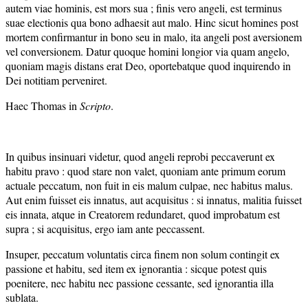
autem viae hominis, est mors sua ; finis vero angeli, est terminus
suae electionis qua bono adhaesit aut malo. Hinc sicut homines post
mortem confirmantur in bono seu in malo, ita angeli post aversionem
vel conversionem. Datur quoque homini longior via quam angelo,
quoniam magis distans erat Deo, oportebatque quod inquirendo in
Dei notitiam perveniret.
Haec Thomas in
Scripto
.
In quibus insinuari videtur, quod angeli reprobi peccaverunt ex
habitu pravo : quod stare non valet, quoniam ante primum eorum
actuale peccatum, non fuit in eis malum culpae, nec habitus malus.
Aut enim fuisset eis innatus, aut acquisitus : si innatus, malitia fuisset
eis innata, atque in Creatorem redundaret, quod improbatum est
supra ; si acquisitus, ergo iam ante peccassent.
Insuper, peccatum voluntatis circa finem non solum contingit ex
passione et habitu, sed item ex ignorantia : sicque potest quis
poenitere, nec habitu nec passione cessante, sed ignorantia illa
sublata.