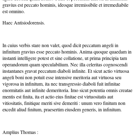
gravius est peccato hominis, ideoque irremissibile et irremediabile
est omnino.
Haec Antisiodorensis.
In cuius verbis stare non valet, quod dicit peccatum angeli in
infinitum gravius esse peccato hominis. Anima quoque quaedam in
instanti intelligere potest et sine collatione, ut prima principia tam
operandorum quam speculabilium. Nec illa celeritas cognoscendi
instantanes gravat peccatum diaboli infinite. Et sicut actio virtuosa
angeli boni non potuit esse intensive meritoria aut virtuosa seu
vigorosa in infinitum, ita nec transgressio diaboli fuit infinitae
enormitatis aut infinite demeritoria. Imo sicut potentia omnis creatae
mentis est finita, ita et actio eius finitae est virtuositatis aut
vitiositatis, finitique meriti sive demeriti : unum vero finitum non
excedit aliud finitum, praesertim eiusdem generis, in infinitum.
Amplius Thomas :