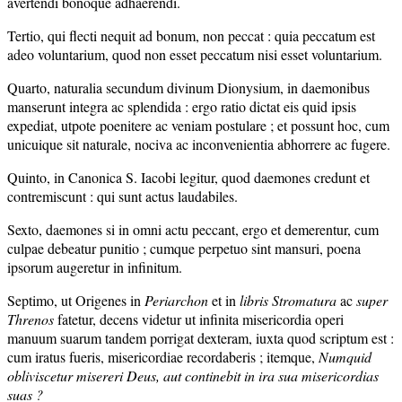
avertendi bonoque adhaerendi.
Tertio, qui flecti nequit ad bonum, non peccat : quia peccatum est
adeo voluntarium, quod non esset peccatum nisi esset voluntarium.
Quarto, naturalia secundum divinum Dionysium, in daemonibus
manserunt integra ac splendida : ergo ratio dictat eis quid ipsis
expediat, utpote poenitere ac veniam postulare ; et possunt hoc, cum
unicuique sit naturale, nociva ac inconvenientia abhorrere ac fugere.
Quinto, in Canonica S. Iacobi legitur, quod daemones credunt et
contremiscunt : qui sunt actus laudabiles.
Sexto, daemones si in omni actu peccant, ergo et demerentur, cum
culpae debeatur punitio ; cumque perpetuo sint mansuri, poena
ipsorum augeretur in infinitum.
Septimo, ut Origenes in
Periarchon
et in
libris Stromatura
ac
super
Threnos
fatetur, decens videtur ut infinita misericordia operi
manuum suarum tandem porrigat dexteram, iuxta quod scriptum est :
cum iratus fueris, misericordiae recordaberis ; itemque,
Numquid
obliviscetur misereri Deus, aut continebit in ira sua misericordias
suas ?