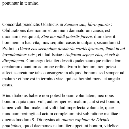
ponuntur in termino.
Concordat praedictis Udalricus in
Summa sua, libro quarto
:
Obdurationis daemonum et omnium damnatorum causa, est
quoniam ipse qui ait,
Sine me nihil potestis facere,
dum deserit
hominem in hac vita, mox sequitur casus in culpam, secundum id
Psalmi :
Dimisi eos secundum desideria cordis ipsorum, ibunt in ad
inventionibus suis
; et illud Isaiae :
Auferam sepem eius, et erit in
direptionem.
Cum ergo totaliter deserit qualemcumque rationalem
creaturam quantum ad omne ordinativum in bonum, non potest
affectus creaturae talis consurgere in aliquod bonum, sed semper ad
malum : et hoc est in termino viae, qui est homini mors, et angelo
casus.
Hinc diabolus habere non potest bonam voluntatem, nec opus
bonum : quia quod vult, aut semper est malum ; aut si est bonum,
tamen vult illud male, aut vult illud imperfecta voluntate, quae
nunquam pertingit ad actum completum nisi sub ratione malitiae :
quemadmodum S. Dionysius ait
quarto capitulo de Divinis
nominibus,
quod daemones naturaliter appetunt bonum, videlicet