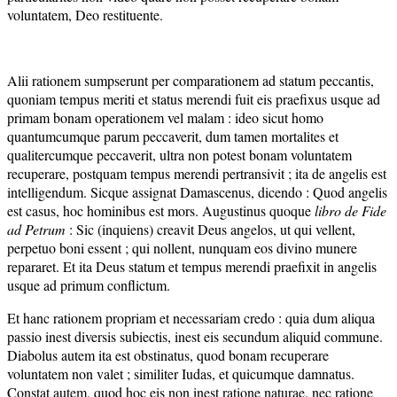
voluntatem, Deo restituente.
Alii rationem sumpserunt per comparationem ad statum peccantis,
quoniam tempus meriti et status merendi fuit eis praefixus usque ad
primam bonam operationem vel malam : ideo sicut homo
quantumcumque parum peccaverit, dum tamen mortalites et
qualitercumque peccaverit, ultra non potest bonam voluntatem
recuperare, postquam tempus merendi pertransivit ; ita de angelis est
intelligendum. Sicque assignat Damascenus, dicendo : Quod angelis
est casus, hoc hominibus est mors. Augustinus quoque
libro de Fide
ad Petrum
: Sic (inquiens) creavit Deus angelos, ut qui vellent,
perpetuo boni essent ; qui nollent, nunquam eos divino munere
repararet. Et ita Deus statum et tempus merendi praefixit in angelis
usque ad primum conflictum.
Et hanc rationem propriam et necessariam credo : quia dum aliqua
passio inest diversis subiectis, inest eis secundum aliquid commune.
Diabolus autem ita est obstinatus, quod bonam recuperare
voluntatem non valet ; similiter Iudas, et quicumque damnatus.
Constat autem, quod hoc eis non inest ratione naturae, nec ratione