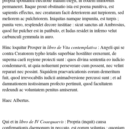
propria spontanea electione malum elegit, in eodem immobilis
permaneret. Itaque prout obstinatio ista est poena punitiva, est
sapientis effectus, nec creaturam facit deteriorem aut turpiorem, sed
meliorem ac pulchriorem. Iniquitas namque impunita, est turpis ;
punita vero, resplendet decore iustitiae : sicut sanctus ait Ambrosius,
quod fur pulcher est in patibulo, et Iudas residet in inferno velut
carbunculi gemmula in auro.
Hinc loquitur Prosper in
libro de Vita contemplativa
: Angeli qui se
contra Creatorem typho letalis superbiae hostiliter erexerunt, de
superna caeli regione proiecti sunt : quos divina sententia eo iudicio
condemnavit, ut quia noluerunt perseverare cum possent, nec velint
reparari nec possint. Siquidem praevaricationis eorum demeritum
fuit, quod irrevocabilis iudicii animadversione percussi sunt ; et ad
damnationem iustissimam profecto pertinuit, quod facultatem
redeundi ac voluntatem penitus amiserunt.
Haec Albertus.
Qui et in
libro de IV Coaequaevis
: Propria (inquit) causa
confirmationis daemonum in peccato, est eorum voluntas : quoniam