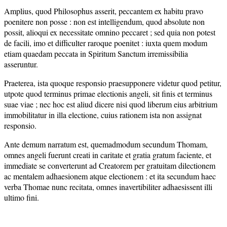
Amplius, quod Philosophus asserit, peccantem ex habitu pravo
poenitere non posse : non est intelligendum, quod absolute non
possit, alioqui ex necessitate omnino peccaret ; sed quia non potest
de facili, imo et difficulter raroque poenitet : iuxta quem modum
etiam quaedam peccata in Spiritum Sanctum irremissibilia
asseruntur.
Praeterea, ista quoque responsio praesupponere videtur quod petitur,
utpote quod terminus primae electionis angeli, sit finis et terminus
suae viae ; nec hoc est aliud dicere nisi quod liberum eius arbitrium
immobilitatur in illa electione, cuius rationem ista non assignat
responsio.
Ante demum narratum est, quemadmodum secundum Thomam,
omnes angeli fuerunt creati in caritate et gratia gratum faciente, et
immediate se converterunt ad Creatorem per gratuitam dilectionem
ac mentalem adhaesionem atque electionem : et ita secundum haec
verba Thomae nunc recitata, omnes inavertibiliter adhaesissent illi
ultimo fini.