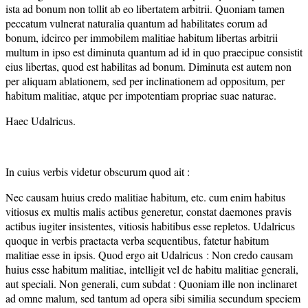
ista ad bonum non tollit ab eo libertatem arbitrii. Quoniam tamen
peccatum vulnerat naturalia quantum ad habilitates eorum ad
bonum, idcirco per immobilem malitiae habitum libertas arbitrii
multum in ipso est diminuta quantum ad id in quo praecipue consistit
eius libertas, quod est habilitas ad bonum. Diminuta est autem non
per aliquam ablationem, sed per inclinationem ad oppositum, per
habitum malitiae, atque per impotentiam propriae suae naturae.
Haec Udalricus.
In cuius verbis videtur obscurum quod ait :
Nec causam huius credo malitiae habitum, etc. cum enim habitus
vitiosus ex multis malis actibus generetur, constat daemones pravis
actibus iugiter insistentes, vitiosis habitibus esse repletos. Udalricus
quoque in verbis praetacta verba sequentibus, fatetur habitum
malitiae esse in ipsis. Quod ergo ait Udalricus : Non credo causam
huius esse habitum malitiae, intelligit vel de habitu malitiae generali,
aut speciali. Non generali, cum subdat : Quoniam ille non inclinaret
ad omne malum, sed tantum ad opera sibi similia secundum speciem