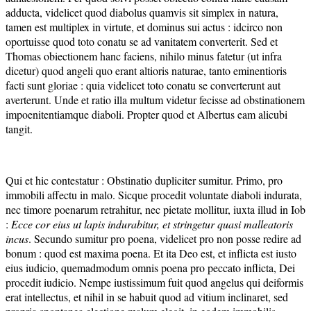
adducta, videlicet quod diabolus quamvis sit simplex in natura,
tamen est multiplex in virtute, et dominus sui actus : idcirco non
oportuisse quod toto conatu se ad vanitatem converterit. Sed et
Thomas obiectionem hanc faciens, nihilo minus fatetur (ut infra
dicetur) quod angeli quo erant altioris naturae, tanto eminentioris
facti sunt gloriae : quia videlicet toto conatu se converterunt aut
averterunt. Unde et ratio illa multum videtur fecisse ad obstinationem
impoenitentiamque diaboli. Propter quod et Albertus eam alicubi
tangit.
Qui et hic contestatur : Obstinatio dupliciter sumitur. Primo, pro
immobili affectu in malo. Sicque procedit voluntate diaboli indurata,
nec timore poenarum retrahitur, nec pietate mollitur, iuxta illud in Iob
:
Ecce cor eius ut lapis indurabitur, et stringetur quasi malleatoris
incus
. Secundo sumitur pro poena, videlicet pro non posse redire ad
bonum : quod est maxima poena. Et ita Deo est, et inflicta est iusto
eius iudicio, quemadmodum omnis poena pro peccato inflicta, Dei
procedit iudicio. Nempe iustissimum fuit quod angelus qui deiformis
erat intellectus, et nihil in se habuit quod ad vitium inclinaret, sed