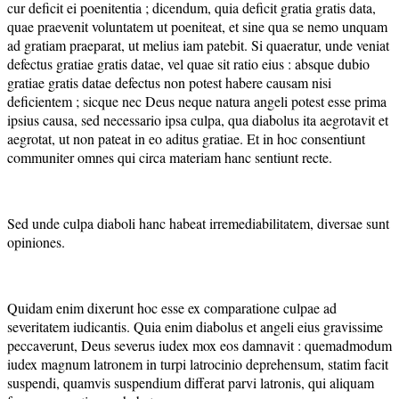
cur deficit ei poenitentia ; dicendum, quia deficit gratia gratis data,
quae praevenit voluntatem ut poeniteat, et sine qua se nemo unquam
ad gratiam praeparat, ut melius iam patebit. Si quaeratur, unde veniat
defectus gratiae gratis datae, vel quae sit ratio eius : absque dubio
gratiae gratis datae defectus non potest habere causam nisi
deficientem ; sicque nec Deus neque natura angeli potest esse prima
ipsius causa, sed necessario ipsa culpa, qua diabolus ita aegrotavit et
aegrotat, ut non pateat in eo aditus gratiae. Et in hoc consentiunt
communiter omnes qui circa materiam hanc sentiunt recte.
Sed unde culpa diaboli hanc habeat irremediabilitatem, diversae sunt
opiniones.
Quidam enim dixerunt hoc esse ex comparatione culpae ad
severitatem iudicantis. Quia enim diabolus et angeli eius gravissime
peccaverunt, Deus severus iudex mox eos damnavit : quemadmodum
iudex magnum latronem in turpi latrocinio deprehensum, statim facit
suspendi, quamvis suspendium differat parvi latronis, qui aliquam