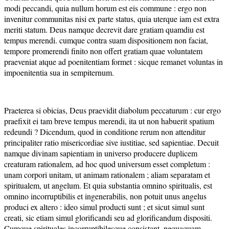
modi peccandi, quia nullum horum est eis commune : ergo non
invenitur communitas nisi ex parte status, quia uterque iam est extra
meriti statum. Deus namque decrevit dare gratiam quamdiu est
tempus merendi. cumque contra suam dispositionem non faciat,
tempore promerendi finito non offert gratiam quae voluntatem
praeveniat atque ad poenitentiam formet : sicque remanet voluntas in
impoenitentia sua in sempiternum.
Praeterea si obicias, Deus praevidit diabolum peccaturum : cur ergo
praefixit ei tam breve tempus merendi, ita ut non habuerit spatium
redeundi ? Dicendum, quod in conditione rerum non attenditur
principaliter ratio misericordiae sive iustitiae, sed sapientiae. Decuit
namque divinam sapientiam in universo producere duplicem
creaturam rationalem, ad hoc quod universum esset completum :
unam corpori unitam, ut animam rationalem ; aliam separatam et
spiritualem, ut angelum. Et quia substantia omnino spiritualis, est
omnino incorruptibilis et ingenerabilis, non potuit unus angelus
produci ex altero : ideo simul producti sunt ; et sicut simul sunt
creati, sic etiam simul glorificandi seu ad glorificandum dispositi.
Cumque spirituales incorruptibilesque consistant, nequaquam