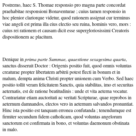
Postremo, haec S. Thomae responsio pro magna parte concordat
praehabitae responsioni Bonaventurae ; cuius tamen responsio in
hoc plenior clariorque videtur, quod rationem assignat cur terminus
viae angeli est prima illa eius electio seu ruina, hominis vero, mors :
cuius rei rationem et causam dicit esse supergloriosissimi Creatoris
dispositionem ac placitum.
Denique in
prima parte Summae, quaestione sexagesima quarta
,
sanctus disseruit Doctor : Origenis positio fuit, quod omnis voluntas
creaturae propter libertatem arbitrii potest flecti in bonum et in
malum, dempta anima Christi propter unionem cum Verbo. Sed haec
positio tollit veram felicitatem Sanctis, quia stabilitas, imo et securitas
aeternatis, est de ratione beatitudinis : unde et vita aeterna vocatur.
Contrariatur etiam auctoritati ac veritati Scripturae, quae reprobos in
aeternum damnandos, electos vero in aeternum salvandos pronuntiat.
Hinc ista positio est tanquam erronea confutanda ; tenendumque est
firmiter secundum fidem catholicam, quod voluntas angelorum
sanctorum est confirmata in bono, et voluntas daemonum obstinata
in malo.