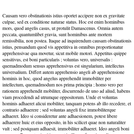
Causam vero obstinationis istius oportet accipere non ex gravitate
culpae, sed ex conditione naturae status. Hoc est enim hominibus
mors, quod angelis casus, ut protulit Damascenus. Omnia autem
peccata, quantumlibet gravia, sunt hominibus ante mortem
remissibilia, non postea. Itaque ad inquirendum causam obstinationis
istius, pensandum quod vis appetitiva in omnibus proportionatur
apprehensivae qua movetur, sicut mobile motori. Appetitus quippe
sensitivus, est boni particularis ; voluntas vero, universalis :
quemadmodum sensus apprehensivus est singularium, intellectus
universalium. Differt autem apprehensio angeli ab apprehensione
hominis in hoc, quod angelus apprehendit immobiliter per
intellectum, quemadmodum nos prima principia ; homo vero per
rationem apprehendit mobiliter, discurrendo de uno ad aliud, habens
viam procedendi ad utrumque oppositorum. Unde et voluntas
hominis adhaeret alicui mobiliter, tanquam potens ab illo recedere, et
contrario adhaerere ; sed voluntas angeli fixe immobiliterque
adhaeret. Ideo si consideretur ante adhaesionem, potest libere
adhaerere huic et eius opposito, in his scilicet quae non naturaliter
vult ; sed postquam adhaesit, immobiliter adhaeret. Ideo angeli boni