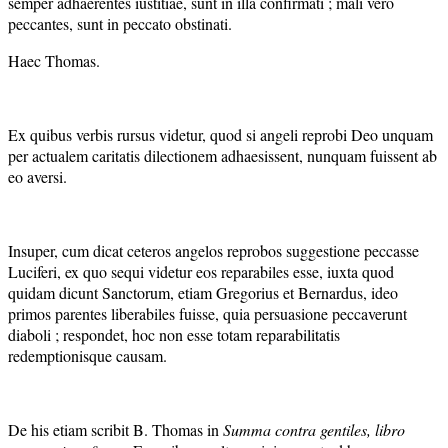
semper adhaerentes iustitiae, sunt in illa confirmati ; mali vero
peccantes, sunt in peccato obstinati.
Haec Thomas.
Ex quibus verbis rursus videtur, quod si angeli reprobi Deo unquam
per actualem caritatis dilectionem adhaesissent, nunquam fuissent ab
eo aversi.
Insuper, cum dicat ceteros angelos reprobos suggestione peccasse
Luciferi, ex quo sequi videtur eos reparabiles esse, iuxta quod
quidam dicunt Sanctorum, etiam Gregorius et Bernardus, ideo
primos parentes liberabiles fuisse, quia persuasione peccaverunt
diaboli ; respondet, hoc non esse totam reparabilitatis
redemptionisque causam.
De his etiam scribit B. Thomas in
Summa contra gentiles, libro