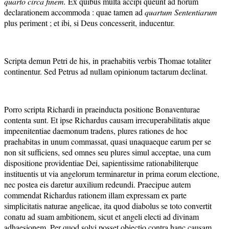
quarto circa finem.
Ex quibus multa accipi queunt ad horum
declarationem accommoda : quae tamen ad
quartum Sententiarum
plus periment ; et ibi, si Deus concesserit, inducentur.
Scripta demun Petri de his, in praehabitis verbis Thomae totaliter
continentur. Sed Petrus ad nullam opinionum tactarum declinat.
Porro scripta Richardi in praeinducta positione Bonaventurae
contenta sunt. Et ipse Richardus causam irrecuperabilitatis atque
impeenitentiae daemonum tradens, plures rationes de hoc
praehabitas in unum commassat, quasi unaquaeque earum per se
non sit sufficiens, sed omnes seu plures simul acceptae, una cum
dispositione providentiae Dei, sapientissime rationabiliterque
instituentis ut via angelorum terminaretur in prima eorum electione,
nec postea eis daretur auxilium redeundi. Praecipue autem
commendat Richardus rationem illam expressam ex parte
simplicitatis naturae angelicae, ita quod diabolus se toto convertit
conatu ad suam ambitionem, sicut et angeli electi ad divinam
adhaesionem. Per quod solvi posset obiectio contra hanc causam