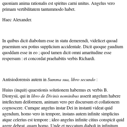
quoniam anima rationalis est spiritus carni unitus. Angelus vero
primam vertibilitatem tantummodo habet.
Haec Alexander.
In quibus dicit diabolum esse in statu demerendi, videlicet quoad
praemium seu potius supplicium accidentale. Dicit quoque gaudium
quoddam esse in eo ; quod tamen dicit omni amaritudine esse
respersum : et concordat praehabitis verbis Richardi.
Antisiodorensis autem in
Summa sua, libro secundo
:
Huius (inquit) quaestionis solutionem habemus ex verbis B.
Dionysii, qui in
libro de Divinis nominibus
asserit angelum habere
intellectum deiformem, animam vero per discursum et collationem
cognoscere. Cumque angelus instar Dei in instanti videat quid
agendum, homo vero in tempore, instans autem infinite simplicius
atque celerius est tempore ; ideo angelus infinite citius conspicit quid
agere debeat, quam homo. Unde et peccatum diaboli in infinitum