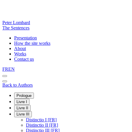
Peter Lombard
The Sentences
Presentation
How the site works
About
Works
Contact us
FR
EN
Back to Authors
Prologue
Livre I
Livre II
Livre III
Distinctio I [FR]
Distinctio II [FR]
Distinctio III [FR]