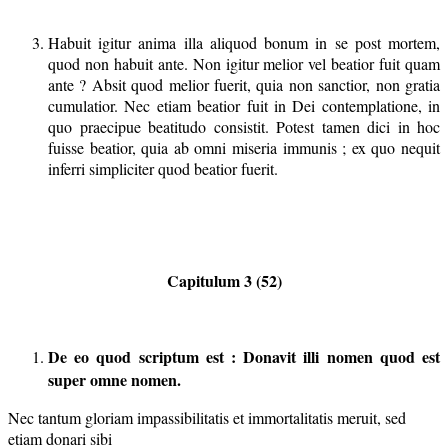
Habuit igitur anima illa aliquod bonum in se post mortem,
quod non habuit ante. Non igitur melior vel beatior fuit quam
ante ? Absit quod melior fuerit, quia non sanctior, non gratia
cumulatior. Nec etiam beatior fuit in Dei contemplatione, in
quo praecipue beatitudo consistit. Potest tamen dici in hoc
fuisse beatior, quia ab omni miseria immunis ; ex quo nequit
inferri simpliciter quod beatior fuerit.
Capitulum 3 (52)
De eo quod scriptum est : Donavit illi nomen quod est
super omne nomen.
Nec tantum gloriam impassibilitatis et immortalitatis meruit, sed
etiam donari sibi