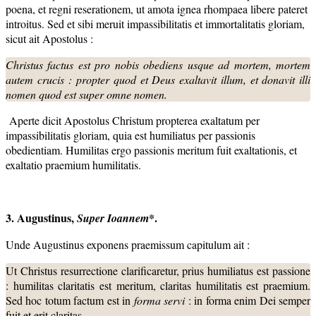
poena, et regni reserationem, ut amota ignea rhompaea libere pateret
introitus. Sed et sibi meruit impassibilitatis et immortalitatis gloriam,
sicut ait Apostolus :
Christus factus est pro nobis obediens usque ad mortem, mortem
autem crucis : propter quod et Deus exaltavit illum, et donavit illi
nomen quod est super omne nomen.
Aperte dicit Apostolus Christum propterea exaltatum per
impassibilitatis gloriam, quia est humiliatus per passionis
obedientiam. Humilitas ergo passionis meritum fuit exaltationis, et
exaltatio praemium humilitatis.
3. Augustinus,
*.
Super Ioannem
Unde Augustinus exponens praemissum capitulum ait :
Ut Christus resurrectione clarificaretur, prius humiliatus est passione
: humilitas claritatis est meritum, claritas humilitatis est praemium.
Sed hoc totum factum est in
forma servi
: in forma enim Dei semper
fuit et erit claritas.