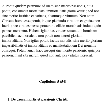
2. Potuit quidem pervenire ad illam sine merito passionis, quia
potuit, consumpta mortalitate, immortalitatis gloria vestiri ; sed non
sine merito iustitiae et caritatis, aliarumque virtutum. Non enim
Christus homo esse potuit, in quo plenitudo virtutum et gratiae non
fuerit ; nec virtutes inesse potuerunt, cilicio mortalitatis induto, quin
per eas mereretur. Habens igitur has virtutes secundum hominem
passibilem ac mortalem, non potuit non mereri gloriam
immortalitatis. Non igitur potuit, factus mortalis, sine merito gloriam
impassibilitatis et immortalitatis ac manifestationem Dei nominis
consequi. Potuit tamen haec assequi sine merito passionis, quia per
passionem nil sibi meruit, quod non ante per virtutes meruerit.
Capitulum 5 (54)
De causa mortis et passionis Christi.