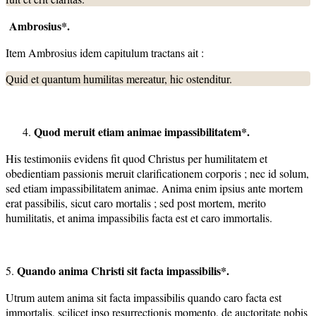
Ambrosius*.
Item Ambrosius idem capitulum tractans ait :
Quid et quantum humilitas mereatur, hic ostenditur.
Quod meruit etiam animae impassibilitatem*.
His testimoniis evidens fit quod Christus per humilitatem et
obedientiam passionis meruit clarificationem corporis ; nec id solum,
sed etiam impassibilitatem animae. Anima enim ipsius ante mortem
erat passibilis, sicut caro mortalis ; sed post mortem, merito
humilitatis, et anima impassibilis facta est et caro immortalis.
Quando anima Christi sit facta impassibilis*.
5.
Utrum autem anima sit facta impassibilis quando caro facta est
immortalis, scilicet ipso resurrectionis momento, de auctoritate nobis