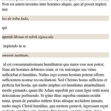
Non est autem inventus inter homines aliquis, quo id posset impleri,
nisi
leo
de tribu Iuda
,
qui
aperuit
librum
et solvit
signacula
implendo in se
omnem
iustitiam
,
id est consummatissimam humilitatem qua maior esse non potest.
Nam alii homines debitores erant, et vix unicuique sua virtus
sufficiebat et humilitas. Nullus ergo eorum hostiam poterat offerre
sufficientem nostrae reconciliationi. Sed Christus homo sufficiens et
perfecta fuit hostia, qui multo amplius est humiliatus amaritudinem
mortis gustando, quam ille Adam superbiit per esum ligni vetiti noxia
delectatione perfruendo. Si igitur illius superbia omnium exstitit
ruina, ipsum de paradiso mittens foras aliisque accludens ianuam,
multo magis Christi humilitas, qua mortem gustavit, ingressum regni
caelestis omnibus suis, impleto Dei decreto, aperire valuit, atque