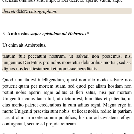
decreti
delere
chirographum
.
Ambrosius
*
3.
super epistolam ad Hebraeos
.
Ut enim ait Ambrosius,
tantum fuit peccatum nostrum, ut salvari non possemus, nisi
unigenitus Dei Filius pro nobis moreretur debitoribus mortis ; sed sic
dignos nos fecit testamenti et promissae hereditatis.
Quod non ita est intelligendum, quasi non alio modo salvare nos
potuerit quam per mortem suam, sed quod per aliam hostiam non
potuit nobis aperiri regni aditus et fieri salus, nisi per mortem
Unigeniti : cuius tanta fuit, ut dictum est, humilitas et patientia, ut
eius merito pateret credentibus in eum aditus regni. Magna ergo in
morte Unigeniti praestita sunt nobis, ut liceat nobis, redire in patriam
; sicut olim in morte summi pontificis, his qui ad civitatem refugii
confugerant, secure ad propria remeare.