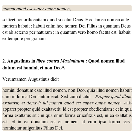
nomen quod est super omne nomen
,
scilicet honorificentiam quod vocatur Deus. Hoc tamen nomen ante
mortem habuit : habuit enim hoc nomen Dei Filius in quantum Deus
est ab aeterno per naturam ; in quantum vero homo factus est, habuit
ex tempore per gratiam.
Augustinus in
: Quod nomen illud
2.
libro contra Maximinum
datum est homini, et non Deo*.
Verumtamen Augustinus dicit
homini donatum esse illud nomen, non Deo, quia illud nomen habuit
cum in forma Dei tantum erat. Sed cum dicitur :
Propter quod illum
exaltavit,
et donavit illi nomen quod est super omne nomen,
satis
apparet propter quid exaltaverit, id est propter obedientiam ; et in qua
forma exaltatus sit : in qua enim forma crucifixus est, in ea exaltatus
est, et in ea donatum est ei nomen, ut cum ipsa forma servi
nominetur unigenitus Filius Dei.