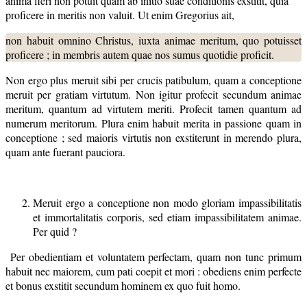
anima fieri non potuit quam ab initio suae conditionis exstitit, quia
proficere in meritis non valuit. Ut enim Gregorius ait,
non habuit omnino Christus, iuxta animae meritum, quo potuisset
proficere ; in membris autem quae nos sumus quotidie proficit.
Non ergo plus meruit sibi per crucis patibulum, quam a conceptione
meruit per gratiam virtutum. Non igitur profecit secundum animae
meritum, quantum ad virtutem meriti. Profecit tamen quantum ad
numerum meritorum. Plura enim habuit merita in passione quam in
conceptione ; sed maioris virtutis non exstiterunt in merendo plura,
quam ante fuerant pauciora.
Meruit ergo a conceptione non modo gloriam impassibilitatis
et immortalitatis corporis, sed etiam impassibilitatem animae.
Per quid ?
Per obedientiam et voluntatem perfectam, quam non tunc primum
habuit nec maiorem, cum pati coepit et mori : obediens enim perfecte
et bonus exstitit secundum hominem ex quo fuit homo.