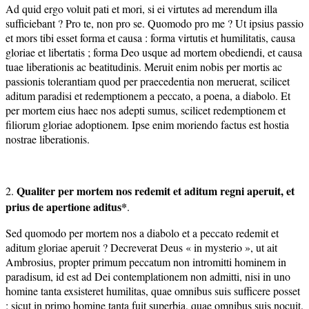
Ad quid ergo voluit pati et mori, si ei virtutes ad merendum illa
sufficiebant ? Pro te, non pro se. Quomodo pro me ? Ut ipsius passio
et mors tibi esset forma et causa : forma virtutis et humilitatis, causa
gloriae et libertatis ; forma Deo usque ad mortem obediendi, et causa
tuae liberationis ac beatitudinis. Meruit enim nobis per mortis ac
passionis tolerantiam quod per praecedentia non meruerat, scilicet
aditum paradisi et redemptionem a peccato, a poena, a diabolo. Et
per mortem eius haec nos adepti sumus, scilicet redemptionem et
filiorum gloriae adoptionem. Ipse enim moriendo factus est hostia
nostrae liberationis.
Qualiter per mortem nos redemit et aditum regni aperuit, et
2.
prius
de apertione aditus*
.
Sed quomodo per mortem nos a diabolo et a peccato redemit et
aditum gloriae aperuit ? Decreverat Deus « in mysterio », ut ait
Ambrosius, propter primum peccatum non intromitti hominem in
paradisum, id est ad Dei contemplationem non admitti, nisi in uno
homine tanta exsisteret humilitas, quae omnibus suis sufficere posset
; sicut in primo homine tanta fuit superbia, quae omnibus suis nocuit.