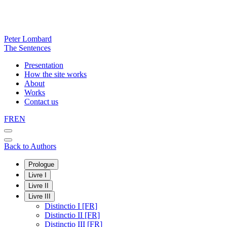
Peter Lombard
The Sentences
Presentation
How the site works
About
Works
Contact us
FR
EN
Back to Authors
Prologue
Livre I
Livre II
Livre III
Distinctio I [FR]
Distinctio II [FR]
Distinctio III [FR]