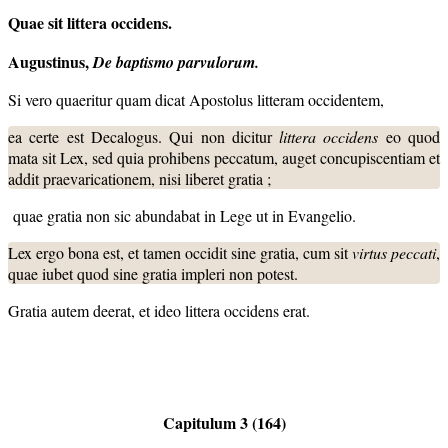
Quae sit littera occidens.
Augustinus,
De baptismo parvulorum.
Si vero quaeritur quam dicat Apostolus litteram occidentem,
ea certe est Decalogus. Qui non dicitur
littera occidens
eo quod
mata sit Lex, sed quia prohibens peccatum, auget concupiscentiam et
addit praevaricationem, nisi liberet gratia ;
quae gratia non sic abundabat in Lege ut in Evangelio.
Lex ergo bona est, et tamen occidit sine gratia, cum sit
virtus peccati
,
quae iubet quod sine gratia impleri non potest.
Gratia autem deerat, et ideo littera occidens erat.
Capitulum 3 (164)