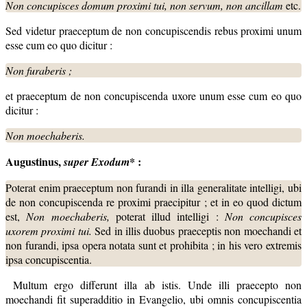
Non concupisces domum
proximi tui, non servum, non ancillam
etc.
Sed videtur praeceptum de non concupiscendis rebus proximi unum
esse cum eo quo dicitur :
Non
furaberis ;
et praeceptum de non concupiscenda uxore unum esse cum eo quo
dicitur :
Non moechaberis.
Augustinus,
* :
super Exodum
Poterat enim praeceptum non furandi in illa generalitate intelligi, ubi
de non concupiscenda re proximi praecipitur ; et in eo quod dictum
est,
Non moechaberis,
poterat illud intelligi :
Non concupisces
uxorem proximi
tui.
Sed in illis duobus praeceptis non moechandi et
non furandi, ipsa opera notata sunt et prohibita ; in his vero extremis
ipsa concupiscentia.
Multum ergo differunt illa ab istis. Unde illi praecepto non
moechandi fit superadditio in Evangelio, ubi omnis concupiscentia