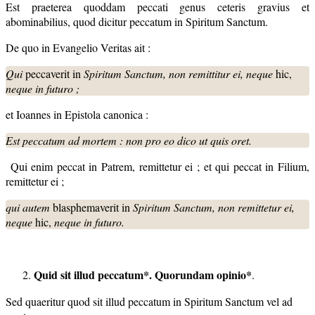
Est praeterea quoddam peccati genus ceteris gravius et
abominabilius, quod dicitur peccatum in Spiritum Sanctum.
De quo in Evangelio Veritas ait :
Qui
peccaverit in
Spiritum Sanctum, non remittitur
ei, neque
hic,
neque in futuro ;
et Ioannes in Epistola canonica :
Est peccatum ad mortem : non pro eo dico ut quis oret.
Qui enim peccat in Patrem, remittetur ei ; et qui peccat in Filium,
remittetur ei ;
qui autem
blasphemaverit in
Spiritum Sanctum, non remittetur ei,
neque
hic,
neque in futuro.
Quid sit illud peccatum*. Quorundam opinio*
.
Sed quaeritur quod sit illud peccatum in Spiritum Sanctum vel ad