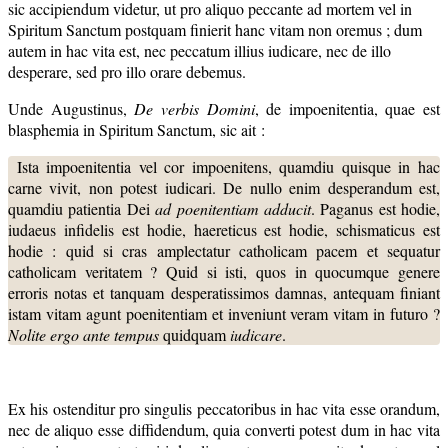
sic accipiendum videtur, ut pro aliquo peccante ad mortem vel in
Spiritum Sanctum postquam finierit hanc vitam non oremus ; dum
autem in hac vita est, nec peccatum illius iudicare, nec de illo
desperare, sed pro illo orare debemus.
Unde Augustinus,
De verbis Domini
, de impoenitentia, quae est
blasphemia in Spiritum Sanctum, sic ait :
Ista impoenitentia vel cor impoenitens, quamdiu quisque in hac
carne vivit, non potest iudicari. De nullo enim desperandum est,
quamdiu patientia Dei
ad poenitentiam adducit
. Paganus est hodie,
iudaeus infidelis est hodie, haereticus est hodie, schismaticus est
hodie : quid si cras amplectatur catholicam pacem et sequatur
catholicam veritatem ? Quid si isti, quos in quocumque genere
erroris notas et tanquam desperatissimos damnas, antequam finiant
istam vitam agunt poenitentiam et inveniunt veram vitam in futuro ?
Nolite ergo ante tempus
quidquam
iudicare
.
Ex his ostenditur pro singulis peccatoribus in hac vita esse orandum,
nec de aliquo esse diffidendum, quia converti potest dum in hac vita