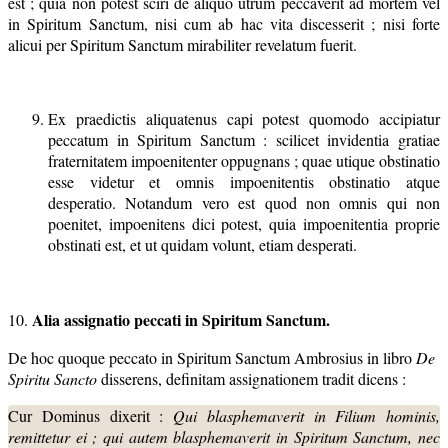
est ; quia non potest sciri de aliquo utrum peccaverit ad mortem vel
in Spiritum Sanctum, nisi cum ab hac vita discesserit ; nisi forte
alicui per Spiritum Sanctum mirabiliter revelatum fuerit.
Ex praedictis aliquatenus capi potest quomodo accipiatur
peccatum in Spiritum Sanctum : scilicet invidentia gratiae
fraternitatem impoenitenter oppugnans ; quae utique obstinatio
esse videtur et omnis impoenitentis obstinatio atque
desperatio. Notandum vero est quod non omnis qui non
poenitet, impoenitens dici potest, quia impoenitentia proprie
obstinati est, et ut quidam volunt, etiam desperati.
Alia assignatio peccati in Spiritum Sanctum.
10.
De hoc quoque peccato in Spiritum Sanctum Ambrosius in libro
De
Spiritu Sancto
disserens, definitam assignationem tradit dicens :
Cur Dominus dixerit :
Qui blasphemaverit in Filium hominis,
remittetur ei ; qui autem blasphemaverit in Spiritum Sanctum, nec