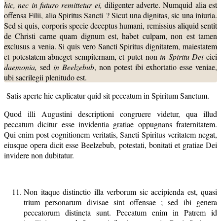
hic, nec in futuro remittetur ei,
diligenter adverte. Numquid alia est
offensa Filii, alia Spiritus Sancti ? Sicut una dignitas, sic una iniuria.
Sed si quis, corporis specie deceptus humani, remissius aliquid sentit
de Christi carne quam dignum est, habet culpam, non est tamen
exclusus a venia. Si quis vero Sancti Spiritus dignitatem, maiestatem
et potestatem abneget sempiternam, et putet non
in Spiritu
Dei
eici
daemonia,
sed
in Beelzebub
, non potest ibi exhortatio esse veniae,
ubi sacrilegii plenitudo est.
Satis aperte hic explicatur quid sit peccatum in Spiritum Sanctum.
Quod illi Augustini descriptioni congruere videtur, qua illud
peccatum dicitur esse invidentia gratiae oppugnans fraternitatem.
Qui enim post cognitionem veritatis, Sancti Spiritus veritatem negat,
eiusque opera dicit esse Beelzebub, potestati, bonitati et gratiae Dei
invidere non dubitatur.
Non itaque distinctio illa verborum sic accipienda est, quasi
trium personarum divisae sint offensae ; sed ibi genera
peccatorum distincta sunt. Peccatum enim in Patrem id