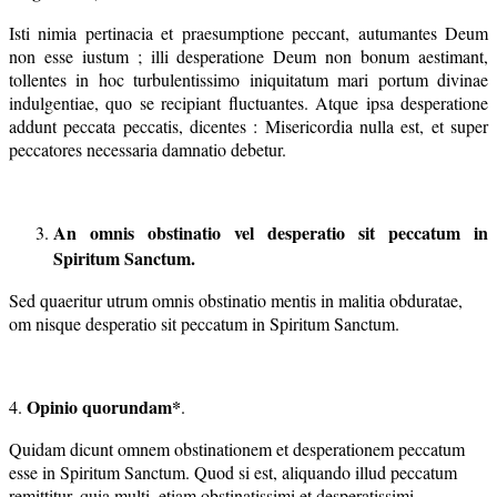
Isti nimia pertinacia et praesumptione peccant, autumantes Deum
non esse iustum ; illi desperatione Deum non bonum aestimant,
tollentes in hoc turbulentissimo iniquitatum mari portum divinae
indulgentiae, quo se recipiant fluctuantes. Atque ipsa desperatione
addunt peccata peccatis, dicentes : Misericordia nulla est, et super
peccatores necessaria damnatio debetur.
An omnis obstinatio vel desperatio sit peccatum in
Spiritum Sanctum.
Sed quaeritur utrum omnis obstinatio mentis in malitia obduratae,
om­ nisque desperatio sit peccatum in Spiritum Sanctum.
Opinio quorundam*
4.
.
Quidam dicunt omnem obstinationem et desperationem peccatum
esse in Spiritum Sanctum. Quod si est, aliquando illud peccatum
remittitur, quia multi, etiam obstinatissimi et desperatissimi,