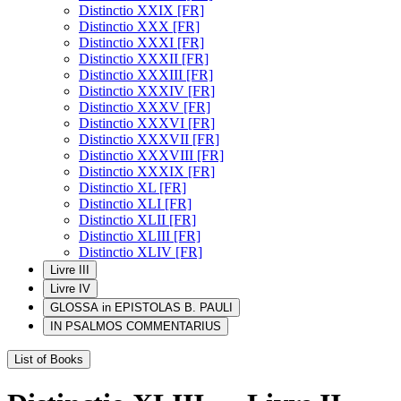
Distinctio XXIX [FR]
Distinctio XXX [FR]
Distinctio XXXI [FR]
Distinctio XXXII [FR]
Distinctio XXXIII [FR]
Distinctio XXXIV [FR]
Distinctio XXXV [FR]
Distinctio XXXVI [FR]
Distinctio XXXVII [FR]
Distinctio XXXVIII [FR]
Distinctio XXXIX [FR]
Distinctio XL [FR]
Distinctio XLI [FR]
Distinctio XLII [FR]
Distinctio XLIII [FR]
Distinctio XLIV [FR]
Livre III
Livre IV
GLOSSA in EPISTOLAS B. PAULI
IN PSALMOS COMMENTARIUS
List of Books