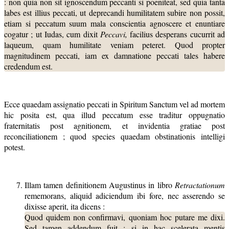
: non quia non sit ignoscendum peccanti si poeniteat, sed quia tanta
labes est illius peccati, ut deprecandi humilitatem subire non possit,
etiam si peccatum suum mala conscientia agnoscere et enuntiare
cogatur ; ut Iudas, cum dixit
Peccavi,
facilius desperans cucurrit ad
laqueum, quam humilitate veniam peteret. Quod propter
magnitudinem peccati, iam ex damnatione peccati tales habere
credendum est.
Ecce quaedam assignatio peccati in Spiritum Sanctum vel ad mortem
hic posita est, qua illud peccatum esse traditur oppugnatio
fraternitatis post agnitionem, et invidentia gratiae post
reconciliationem ; quod species quaedam obstinationis intelligi
potest.
Illam tamen definitionem Augustinus in libro
Retractationum
rememorans, aliquid adiciendum ibi fore, nec asserendo se
dixisse aperit, ita dicens :
Quod quidem non confirmavi, quoniam hoc putare me dixi.
Sed tamen addendum fuit :
si in hac scelerata mentis