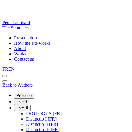
Peter Lombard
The Sentences
Presentation
How the site works
About
Works
Contact us
FR
EN
Back to Authors
Prologue
Livre I
Livre II
PROLOGUS [FR]
Distinctio I [FR]
Distinctio II [FR]
Distinctio III [FR]