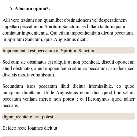
Aliorum opinio*.
Alii vero tradunt non quamlibet obstinationem vel desperationem
appellari peccatum in Spiritum Sanctum, sed illam tantum quam
comitatur impoenitentia. Qui etiam impoenitentiam dicunt peccatum
in Spiritum Sanctum, quia Augustinus dicit :
Impoenitentia est peccatum in Spiritum Sanctum.
Sed cum sic obstinatus est aliquis ut non poeniteat, discuti oportet an
aliud obstinatio, aliud impoenitentia sit in eo peccatum ; an idem, sed
diversis modis commissum.
Secundum istos peccatum illud dicitur irremissibile, eo quod
nunquam dimittatur. Unde Augustinus etiam dicit quod hoc solum
peccatum veniam mereri non potest ; et Hieronymus quod taliter
peccans
digne poenitere non potest.
Et ideo recte Ioannes dicit ut