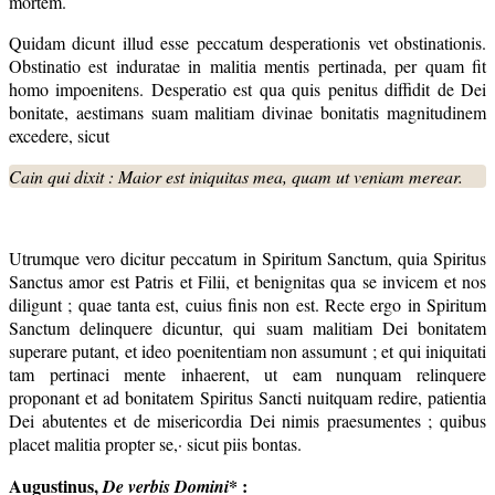
mortem.
Quidam dicunt illud esse peccatum desperationis vet obstinationis.
Obstinatio est induratae in malitia mentis pertinada, per quam fit
homo impoenitens. Desperatio est qua quis penitus diffidit de Dei
bonitate, aestimans suam malitiam divinae bonitatis magnitudinem
excedere, sicut
Cain qui dixit : Maior est iniquitas mea, quam ut veniam merear.
Utrumque vero dicitur peccatum in Spiritum Sanctum, quia Spiritus
Sanctus amor est Patris et Filii, et benignitas qua se invicem et nos
diligunt ; quae tanta est, cuius finis non est. Recte ergo in Spiritum
Sanctum delinquere dicuntur, qui suam malitiam Dei bonitatem
superare putant, et ideo poenitentiam non assumunt ; et qui iniquitati
tam pertinaci mente inhaerent, ut eam nunquam relinquere
proponant et ad bonitatem Spiritus Sancti nuitquam redire, patientia
Dei abutentes et de misericordia Dei nimis praesumentes ; quibus
placet malitia propter se,· sicut piis bontas.
Augustinus,
* :
De verbis Domini