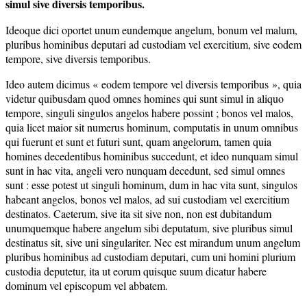
simul
sive diversis temporibus.
Ideoque dici oportet unum eundemque angelum, bonum vel malum,
pluribus hominibus deputari ad custodiam vel exercitium, sive eodem
tempore, sive diversis temporibus.
Ideo autem dicimus « eodem tempore vel diversis temporibus », quia
videtur quibusdam quod omnes homines qui sunt simul in aliquo
tempore, singuli singulos angelos habere possint ; bonos vel malos,
quia licet maior sit numerus hominum, computatis in unum omnibus
qui fuerunt et sunt et futuri sunt, quam angelorum, tamen quia
homines decedentibus hominibus succedunt, et ideo nunquam simul
sunt in hac vita, angeli vero nunquam decedunt, sed simul omnes
sunt : esse potest ut singuli hominum, dum in hac vita sunt, singulos
habeant angelos, bonos vel malos, ad sui custodiam vel exercitium
destinatos. Caeterum, sive ita sit sive non, non est dubitandum
unumquemque habere angelum sibi deputatum, sive pluribus simul
destinatus sit, sive uni singulariter. Nec est mirandum unum angelum
pluribus hominibus ad custodiam deputari, cum uni homini plurium
custodia deputetur, ita ut eorum quisque suum dicatur habere
dominum vel episcopum vel abbatem.