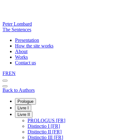
Peter Lombard
The Sentences
Presentation
How the site works
About
Works
Contact us
FR
EN
Back to Authors
Prologue
Livre I
Livre II
PROLOGUS [FR]
Distinctio I [FR]
Distinctio II [FR]
Distinctio III [FR]