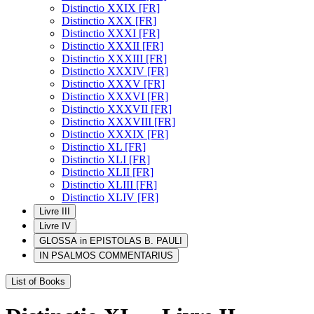
Distinctio XXIX [FR]
Distinctio XXX [FR]
Distinctio XXXI [FR]
Distinctio XXXII [FR]
Distinctio XXXIII [FR]
Distinctio XXXIV [FR]
Distinctio XXXV [FR]
Distinctio XXXVI [FR]
Distinctio XXXVII [FR]
Distinctio XXXVIII [FR]
Distinctio XXXIX [FR]
Distinctio XL [FR]
Distinctio XLI [FR]
Distinctio XLII [FR]
Distinctio XLIII [FR]
Distinctio XLIV [FR]
Livre III
Livre IV
GLOSSA in EPISTOLAS B. PAULI
IN PSALMOS COMMENTARIUS
List of Books