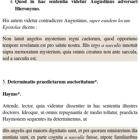
Quod in hac sententia videtur Augustinus adversari
Hieronymo.
His autem videtur contradicere Augustinus,
super eundem locum
Epistolae
dicens :
Non latuit angelos mysterium regni caelorum, quod opportuno
tempore revelatum est pro salute nostra. Illis ergo
a saeculis
innotuit
supra memoratum mysterium, quia omnis creatura non ante saecula,
sed a saeculis est.
Determinatio praedictarum auctoritatum*.
5.
Haymo*.
Attende, lector, quia videntur dissentire in hac sententia illustres
doctores. Ideoque, ut omnis repugnantia de medio tollatur, praedicta
Haymonem sequentes ita determinemus, ut
illis angelis qui maioris dignitatis sunt, et per quorum ministerium illa
nuntiata sunt, ex parte cognita
a saeculis
fuisse, utpote familiaribus