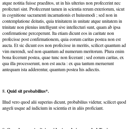
atque notitia fuisse praeditos, ut in his ulterius non profecerint nec
profecturi sint. Profecerunt tamen in scientia rerum exteriorum, sicut
in cognitione sacramenti incarnationis et huiusmodi ; sed non in
contemplatione deitatis, quia trinitatem in unitate atque unitatem in
trinitate non plenius intelligunt sive intellecturi sunt, quam ab ipsa
confirmatione perceperunt. Ita etiam dicunt eos in caritate non
profecisse post confirmationem, quia eorum caritas postea non est
aucta. Et sic dicunt eos non profecisse in meritis, scilicet quantum ad
vim merendi, sed non quantum ad numerum meritorum. Plura enim
bona fecerunt postea, quae tunc non fecerant ; sed eorum caritas, ex
qua illa processerunt, non est aucta : ex qua tantum meruerunt
antequam ista adderentur, quantum postea his adiectis.
Quid sit probabilius*.
8.
Illud vero quod alii superius dicunt, probabilius videtur, scilicet quod
angeli usque ad iudicium in scientia et in aliis proficiant.