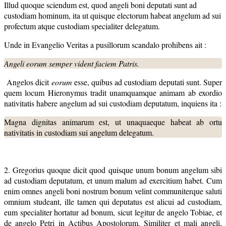
Illud quoque sciendum est, quod angeli boni deputati sunt ad
custodiam hominum, ita ut quisque electorum habeat angelum ad sui
profectum atque custodiam specialiter delegatum.
Unde in Evangelio Veritas a pusillorum scandalo prohibens ait :
Angeli eorum semper vident faciem Patris.
Angelos dicit
eorum
esse, quibus ad custodiam deputati sunt. Super
quem locum Hieronymus tradit unamquamque animam ab exordio
nativitatis habere angelum ad sui custodiam deputatum, inquiens ita :
Magna dignitas animarum est, ut unaquaeque habeat ab ortu
nativitatis in custodiam sui angelum delegatum.
2. Gregorius quoque dicit quod quisque unum bonum angelum sibi
ad custodiam deputatum, et unum malum ad exercitium habet. Cum
enim omnes angeli boni nostrum bonum velint communiterque saluti
omnium studeant, ille tamen qui deputatus est alicui ad custodiam,
eum specialiter hortatur ad bonum, sicut legitur de angelo Tobiae, et
de angelo Petri in Actibus Apostolorum. Similiter et mali angeli,