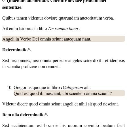
Quaedam auctoritates videntur obviare probabiliori
9.
sententiae
.
Quibus tamen videntur obviare quarundam auctoritatum verba.
Ait enim Isidorus in libro
De summo bono
:
Angeli in Verbo Dei omnia sciunt antequam fiant.
Determinatio*.
Sed nec omnes, nec omnia perfecte angelos scire dixit ; et ideo eos
in scientia proficere non removit.
Gregorius quoque in libro
Dialogorum
ait :
Quid est quod ibi nesciant, ubi scientem omnia sciunt ?
Videtur dicere quod omnia sciant angeli et nihil sit quod nesciant.
Item
alia determinatio*.
Sed accipiendum est hoc de his quorum cognitio beatum facit