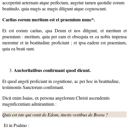
acceperint aeternam atque perfectam, augetur tamen quotidie eorum
beatitudo, quia magis ac magis diligunt atque cognoscunt.
Caritas eorum meritum est et praemium nunc*.
Et est eorum caritas, qua Deum et nos diligunt, et meritum et
praemium : meritum, quia per eam et obsequia ex ea nobis impensa
merentur et in beatitudine proficiunt ; et ipsa eadem est praemium,
quia ea beati sunt.
Auctoritatibus confirmant quod dicunt.
Et quod angeli proficiant in cognitione, ac per hoc in beatitudine,
testimoniis Sanctorum confirmant.
Dicit enim Isaias, ex persona angelorum Christi ascendentis
magnificentiam admirantium :
Quis est iste qui venit de Edom, tinctis vestibus de Bosra ?
Et in Psalmo :