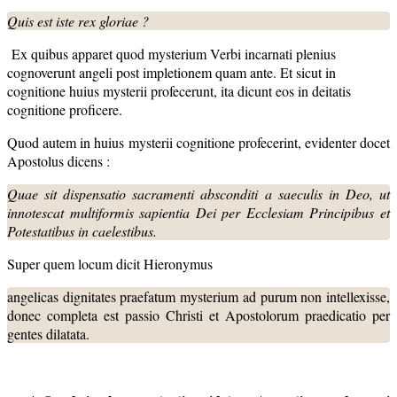
Quis est iste rex gloriae ?
Ex quibus apparet quod mysterium Verbi incarnati plenius
cognoverunt angeli post impletionem quam ante. Et sicut in
cognitione huius mysterii profecerunt, ita dicunt eos in deitatis
cognitione proficere.
Quod autem in huius mysterii cognitione profecerint, evidenter docet
Apostolus dicens :
Quae sit dispensatio sacramenti absconditi a saeculis in Deo, ut
innotescat multiformis sapientia Dei per Ecclesiam Principibus et
Potestatibus in caelestibus.
Super quem locum dicit Hieronymus
angelicas dignitates praefatum mysterium ad purum non intellexisse,
donec completa est passio Christi et Apostolorum praedicatio per
gentes dilatata.