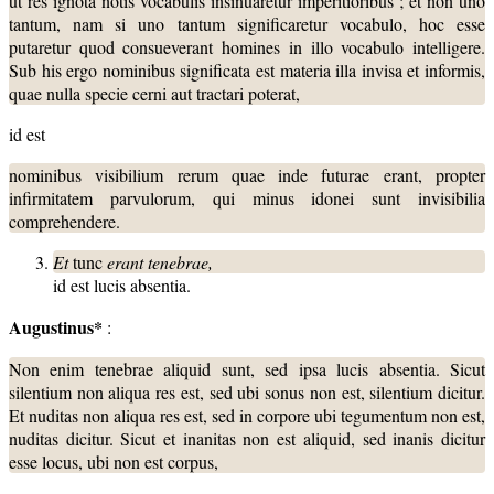
ut res ignota notis vocabulis insinuaretur imperitioribus ; et non uno
tantum, nam si uno tantum significaretur vocabulo, hoc esse
putaretur quod consueverant homines in illo vocabulo intelligere.
Sub his ergo nominibus significata est materia illa invisa et informis,
quae nulla specie cerni aut tractari poterat,
id est
nominibus visibilium rerum quae inde futurae erant, propter
infirmitatem parvulorum, qui minus idonei sunt invisibilia
comprehendere.
Et
tunc
erant tenebrae,
id est lucis absentia.
Augustinus*
:
Non enim tenebrae aliquid sunt, sed ipsa lucis absentia. Sicut
silentium non aliqua res est, sed ubi sonus non est, silentium dicitur.
Et nuditas non aliqua res est, sed in corpore ubi tegumentum non est,
nuditas dicitur. Sicut et inanitas non est aliquid, sed inanis dicitur
esse locus, ubi non est corpus,