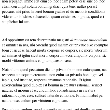
non repugnet, immo stat cum eo, nec etiam potest esse sine eo, nec
etiam corrumpit solum bonum graliae, quia tunc nullus posset
peccare, nisi prius haberet bonum gratiae et sic melioris conditionis
viderentur infideles et haeretici, quam existentes in gratia, quod est
simpliciter falsum.
Ad oppositum est tota determinatio magistri
distinctione
praecedenti
et similiter in ista, ubi ostendit quod malum est privatio sive corruptio
boni et sicut se habent morbi corporis ad corpora, sic morbi vitiorum
ad animas et igitur sicut morbi corporum <corrumpunt> corpora, sic
morbi vitiorum animas et igitur quaestio vera.
Notandum, quod peccatum dicitur privatio boni non cuiusquam, nec
respectu cuiusquam creaturae, non enim est privatio boni ligni vel
lapidis, sed iustitiae, respectu creaturae rationalis. Et igitur
advertendum quod duplex est bonum in creatura rationali, scilicet
naturae et morum et secundum hoc consideramus in creatura
rationali duplex esse, scilicet naturale et morale. Primum habet per
naturam secundum per virtutem et gratiam.
Secundo notandum, quod corruptio rei potest capi dupliciter, uno