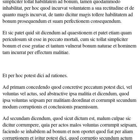
simpliciter tollat habilitatem ad bonum, tamen quodammodo
inhabilitat, per hoc quod incurvat voluntatem a sua rectitudine et de
quanto magis incurvat, de tanto dicitur magis tollere habilitatem ad
bonum prosequendum et suam perfectionem consequendum.
Et sic patet quid sit dicendum ad quaestionem et patet etiam quam
periculosum sit esse in peccato mortali, cum sic tollat simpliciter
bonum et esse gratiae et tantum vulnerat bonum naturae et hominem
tam incurrat per effectum malitiae.
Et per hoc potest dici ad rationes.
Ad primam concedendo quod concretive peccatum potest dici, vel
voluntas vel actus, sed abstractive ipsa malitia et dicendum, quod
ipsa voluntas seipsam per malitiam deordinat et corrumpit secundum
modum corruptionis et conclusionis praemissum.
Ad secundam dicendum, quod sicut dictum est, malum culpae sic
dicitur corrumpere, quia per actos malos voluntas corrumpit seipsam,
faciendo se inhabilem ad bonum et non oportet quod fiat per aliam
corruptionem et igitur potest dici, quod corruptio secundum actum