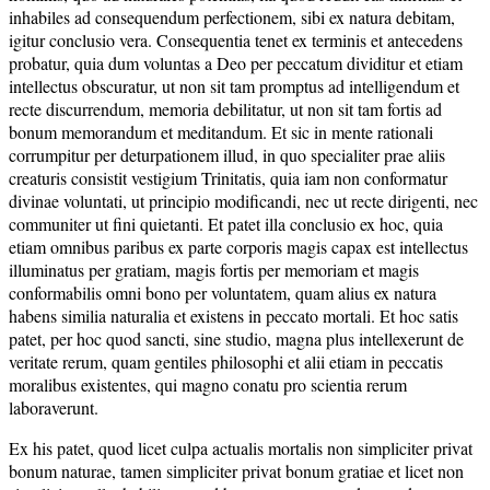
inhabiles ad consequendum perfectionem, sibi ex natura debitam,
igitur conclusio vera. Consequentia tenet ex terminis et antecedens
probatur, quia dum voluntas a Deo per peccatum dividitur et etiam
intellectus obscuratur, ut non sit tam promptus ad intelligendum et
recte discurrendum, memoria debilitatur, ut non sit tam fortis ad
bonum memorandum et meditandum. Et sic in mente rationali
corrumpitur per deturpationem illud, in quo specialiter prae aliis
creaturis consistit vestigium Trinitatis, quia iam non conformatur
divinae voluntati, ut principio modificandi, nec ut recte dirigenti, nec
communiter ut fini quietanti. Et patet illa conclusio ex hoc, quia
etiam omnibus paribus ex parte corporis magis capax est intellectus
illuminatus per gratiam, magis fortis per memoriam et magis
conformabilis omni bono per voluntatem, quam alius ex natura
habens similia naturalia et existens in peccato mortali. Et hoc satis
patet, per hoc quod sancti, sine studio, magna plus intellexerunt de
veritate rerum, quam gentiles philosophi et alii etiam in peccatis
moralibus existentes, qui magno conatu pro scientia rerum
laboraverunt.
Ex his patet, quod licet culpa actualis mortalis non simpliciter privat
bonum naturae, tamen simpliciter privat bonum gratiae et licet non