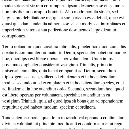
modo stricte et sic rem corrumpi est ipsam desinere esse et sic mors
hominis dicitur corruptio hominis. Alio modo non ita stricte, sed
largius pro debilitatione rei, qua a suo perfecto esse deficit, quae est
quasi quaedam tendentia ad non esse, et sic morbus et infirmitates et
imperfectiones rem a sua perfectione destituentes large dicuntur
corruptiones.
Tertio notandum quod creatura rationalis, praeter hoc quod cum aliis
creaturis communiter ordinatur in Deum, specialiter habet ordinari ex
hoc, quod ipsa est libere operans per voluntatem. Unde in ipsa
possumus dupliciter considerari vestigium Trinitatis, primo in
universali cum aliis, quia habet comparari ad Deum, secundum
triplex genus causae, scilicet ad efficientem et in hoc attenditur
modus, secundo ut ad exemplarem et in hoc attenditur species, et ut
ad finalem et in hoc attenditur ordo. Secundo, secundum hoc, quod
est libere operans per voluntatem, specialiter attenditur in ea
vestigium Trinitatis, quia ad quod ipsa sit bona quo ad operationem
requiritur quod habeat modum, speciem et ordinem.
Tunc autem est bona, quando in movendo vel operando continuatur
divinae voluntati, ut principio modificanti et conformatur ei ut regula