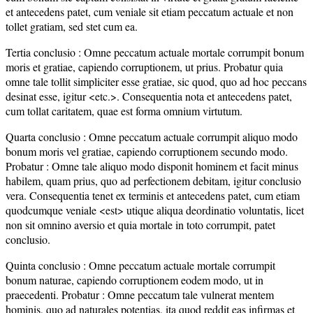
et antecedens patet, cum veniale sit etiam peccatum actuale et non
tollet gratiam, sed stet cum ea.
Tertia conclusio : Omne peccatum actuale mortale corrumpit bonum
moris et gratiae, capiendo corruptionem, ut prius. Probatur quia
omne tale tollit simpliciter esse gratiae, sic quod, quo ad hoc peccans
desinat esse, igitur <etc.>. Consequentia nota et antecedens patet,
cum tollat caritatem, quae est forma omnium virtutum.
Quarta conclusio : Omne peccatum actuale corrumpit aliquo modo
bonum moris vel gratiae, capiendo corruptionem secundo modo.
Probatur : Omne tale aliquo modo disponit hominem et facit minus
habilem, quam prius, quo ad perfectionem debitam, igitur conclusio
vera. Consequentia tenet ex terminis et antecedens patet, cum etiam
quodcumque veniale <est> utique aliqua deordinatio voluntatis, licet
non sit omnino aversio et quia mortale in toto corrumpit, patet
conclusio.
Quinta conclusio : Omne peccatum actuale mortale corrumpit
bonum naturae, capiendo corruptionem eodem modo, ut in
praecedenti. Probatur : Omne peccatum tale vulnerat mentem
hominis, quo ad naturales potentias, ita quod reddit eas infirmas et