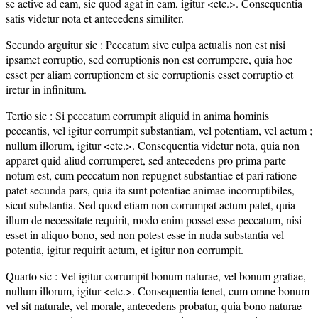
se active ad eam, sic quod agat in eam, igitur <etc.>. Consequentia
satis videtur nota et antecedens similiter.
Secundo arguitur sic : Peccatum sive culpa actualis non est nisi
ipsamet corruptio, sed corruptionis non est corrumpere, quia hoc
esset per aliam corruptionem et sic corruptionis esset corruptio et
iretur in infinitum.
Tertio sic : Si peccatum corrumpit aliquid in anima hominis
peccantis, vel igitur corrumpit substantiam, vel potentiam, vel actum ;
nullum illorum, igitur <etc.>. Consequentia videtur nota, quia non
apparet quid aliud corrumperet, sed antecedens pro prima parte
notum est, cum peccatum non repugnet substantiae et pari ratione
patet secunda pars, quia ita sunt potentiae animae incorruptibiles,
sicut substantia. Sed quod etiam non corrumpat actum patet, quia
illum de necessitate requirit, modo enim posset esse peccatum, nisi
esset in aliquo bono, sed non potest esse in nuda substantia vel
potentia, igitur requirit actum, et igitur non corrumpit.
Quarto sic : Vel igitur corrumpit bonum naturae, vel bonum gratiae,
nullum illorum, igitur <etc.>. Consequentia tenet, cum omne bonum
vel sit naturale, vel morale, antecedens probatur, quia bono naturae