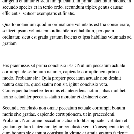
dirigenti et unitur ei sicut fini quietanti. In primo attenditur modus, in
secundo species et in tertio ordo, secundum triplex genus causae
efficientis, scilicet exemplaris et finalis.
Quarto notandum quod in ordinatione voluntatis est tria considerare,
scilicet ipsam voluntatem ordinabilem et habitum, per quem
ordinatur, sicut est gratia gratum faciens et ipsa habilitas voluntatis ad
gratiam.
His praemissis sit prima conclusio ista : Nullum peccatum actuale
corrumpit de se bonum naturae, capiendo corruptionem primo
modo. Probatur sic : Quia propter peccatum actuale non desinit
natura esse ita, quod statim non sit, igitur conclusio vera.
Consequentia tenet ex terminis et antecedens notum, alias quilibet
homo actualiter peccans statim moretur et desineret esse.
Secunda conclusio non omne peccatum actuale corrumpit bonum
moris sive gratiae, capiendo corruptionem, ut in praecedenti.
Probatur : Non omne peccatum actuale tollit simpliciter virtutem et
gratiam gratum facientem, igitur conclusio vera. Consequentia tenet,
cum bonum sic captum consistat in virtute et gratia gratum faciente