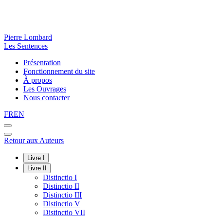
Pierre Lombard
Les Sentences
Présentation
Fonctionnement du site
À propos
Les Ouvrages
Nous contacter
FR
EN
Retour aux Auteurs
Livre I
Livre II
Distinctio I
Distinctio II
Distinctio III
Distinctio V
Distinctio VII