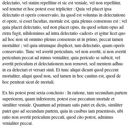
delectatio, vel statim repellitur et sic est veniale, vel non repellitur,
sed tenetur et hoc potest esse tripliciter : Quia vel placet ipsa
delectatio et operis conservatio, ita quod est voluntas in delectatione
et opere, si esset facultas, mortale est, quia plenus consensus est ; vel
quia placet delectatio, sed non placet opus, ita quod solum opus ad
extra fugit, nihilominus ad intra delectatio <adest> et igitur licet quo
ad hoc non sit omnino plenus consensus ut in primo, peccat tamen
mortaliter ; vel quia utrumque displicet, tam delectatio, quam operis
conservatio. Tunc vel avertit periculum, vel non avertit, si non avertit
periculum peccat ad minus venialiter, quia periculo se subicit, vel
avertit periculum et delectationem non removet, sed mentem adhuc
in ea delectari et versari sinit. Et tunc aliqui dicunt quod peccent
mortaliter, aliqui quod non, sed tamen in hoc cautius est, quod de
hoc peniteat sicut de mortali.
Ex his potest poni sexta conclusio : In ratione, tam secundum partem
superiorem, quam inferiorem, potest esse peccatum mortale et
similiter veniale. Quantum ad primam satis patet ex dictis, similiter
patet quo ad secundam partem, quia in casibus iam praemissis, ubi
ratio non avertit periculum peccati, quod cito potest, adminus
venialiter peccat.