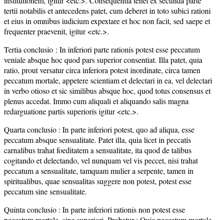
institutionem, igitur <etc.>. Consequentia tenet ex secunda parte
tertii notabilis et antecedens patet, cum deberet in toto subici rationi
et eius in omnibus iudicium expextare et hoc non facit, sed saepe et
frequenter praevenit, igitur <etc.>.
Tertia conclusio : In inferiori parte rationis potest esse peccatum
veniale absque hoc quod pars superior consentiat. Illa patet, quia
ratio, prout versatur circa inferiora potest inordinate, circa tamen
peccatum mortale, appetere scientiam et delectari in ea, vel delectari
in verbo otioso et sic similibus absque hoc, quod totus consensus et
plenus accedat. Immo cum aliquali et aliquando salis magna
redarguatione partis superioris igitur <etc.>.
Quarta conclusio : In parte inferiori potest, quo ad aliqua, esse
peccatum absque sensualitate. Patet illa, quia licet in peccatis
carnalibus trahat foeditatem a sensualitate, ita quod de talibus
cogitando et delectando, vel nunquam vel vis peccet, nisi trahat
peccatum a sensualitate, tamquam mulier a serpente, tamen in
spiritualibus, quae sensualitas suggere non potest, potest esse
peccatum sine sensualitate.
Quinta conclusio : In parte inferiori rationis non potest esse
peccatum mortale, sine superiori. Probatur : Quia peccatum mortale