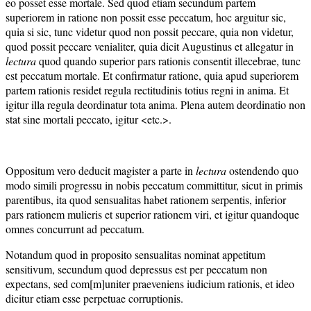
eo posset esse mortale. Sed quod etiam secundum partem
superiorem in ratione non possit esse peccatum, hoc arguitur sic,
quia si sic, tunc videtur quod non possit peccare, quia non videtur,
quod possit peccare venialiter, quia dicit Augustinus et allegatur in
lectura
quod quando superior pars rationis consentit illecebrae, tunc
est peccatum mortale. Et confirmatur ratione, quia apud superiorem
partem rationis residet regula rectitudinis totius regni in anima. Et
igitur illa regula deordinatur tota anima. Plena autem deordinatio non
stat sine mortali peccato, igitur <etc.>.
Oppositum vero deducit magister a parte in
lectura
ostendendo quo
modo simili progressu in nobis peccatum committitur, sicut in primis
parentibus, ita quod sensualitas habet rationem serpentis, inferior
pars rationem mulieris et superior rationem viri, et igitur quandoque
omnes concurrunt ad peccatum.
Notandum quod in proposito sensualitas nominat appetitum
sensitivum, secundum quod depressus est per peccatum non
expectans, sed com[m]uniter praeveniens iudicium rationis, et ideo
dicitur etiam esse perpetuae corruptionis.