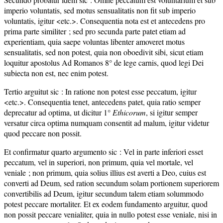
imperio voluntatis, sed motus sensualitatis non fit sub imperio
voluntatis, igitur <etc.>. Consequentia nota est et antecedens pro
prima parte similiter ; sed pro secunda parte patet etiam ad
experientiam, quia saepe voluntas libenter amoveret motus
sensualitatis, sed non potest, quia non oboedivit sibi, sicut etiam
loquitur apostolus Ad Romanos 8° de lege carnis, quod legi Dei
subiecta non est, nec enim potest.
Tertio arguitut sic : In ratione non potest esse peccatum, igitur
<etc.>. Consequentia tenet, antecedens patet, quia ratio semper
deprecatur ad optima, ut dicitur 1°
Ethicorum
, si igitur semper
versatur circa optima numquam consentit ad malum, igitur videtur
quod peccare non possit.
Et confirmatur quarto argumento sic : Vel in parte inferiori esset
peccatum, vel in superiori, non primum, quia vel mortale, vel
veniale ; non primum, quia solius illius est averti a Deo, cuius est
converti ad Deum, sed ration secundum solam portionem superiorem
convertibilis ad Deum, igitur secundum talem etiam solummodo
potest peccare mortaliter. Et ex eodem fundamento arguitur, quod
non possit peccare venialiter, quia in nullo potest esse veniale, nisi in