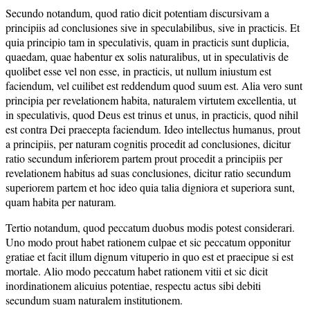
Secundo notandum, quod ratio dicit potentiam discursivam a
principiis ad conclusiones sive in speculabilibus, sive in practicis. Et
quia principio tam in speculativis, quam in practicis sunt duplicia,
quaedam, quae habentur ex solis naturalibus, ut in speculativis de
quolibet esse vel non esse, in practicis, ut nullum iniustum est
faciendum, vel cuilibet est reddendum quod suum est. Alia vero sunt
principia per revelationem habita, naturalem virtutem excellentia, ut
in speculativis, quod Deus est trinus et unus, in practicis, quod nihil
est contra Dei praecepta faciendum. Ideo intellectus humanus, prout
a principiis, per naturam cognitis procedit ad conclusiones, dicitur
ratio secundum inferiorem partem prout procedit a principiis per
revelationem habitus ad suas conclusiones, dicitur ratio secundum
superiorem partem et hoc ideo quia talia digniora et superiora sunt,
quam habita per naturam.
Tertio notandum, quod peccatum duobus modis potest considerari.
Uno modo prout habet rationem culpae et sic peccatum opponitur
gratiae et facit illum dignum vituperio in quo est et praecipue si est
mortale. Alio modo peccatum habet rationem vitii et sic dicit
inordinationem alicuius potentiae, respectu actus sibi debiti
secundum suam naturalem institutionem.