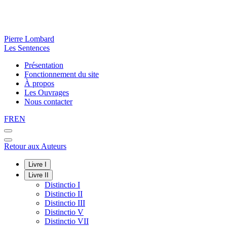
Pierre Lombard
Les Sentences
Présentation
Fonctionnement du site
À propos
Les Ouvrages
Nous contacter
FR
EN
Retour aux Auteurs
Livre I
Livre II
Distinctio I
Distinctio II
Distinctio III
Distinctio V
Distinctio VII