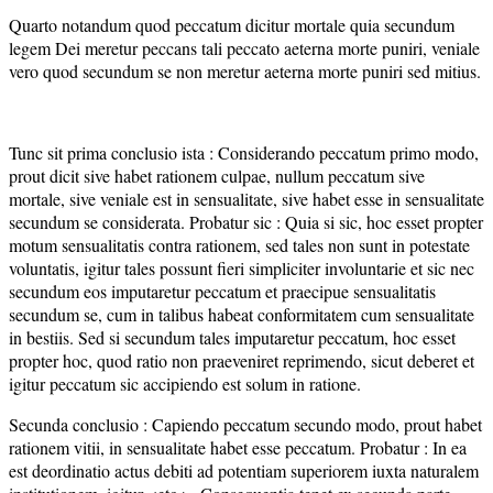
Quarto notandum quod peccatum dicitur mortale quia secundum
legem Dei meretur peccans tali peccato aeterna morte puniri, veniale
vero quod secundum se non meretur aeterna morte puniri sed mitius.
Tunc sit prima conclusio ista : Considerando peccatum primo modo,
prout dicit sive habet rationem culpae, nullum peccatum sive
mortale, sive veniale est in sensualitate, sive habet esse in sensualitate
secundum se considerata. Probatur sic : Quia si sic, hoc esset propter
motum sensualitatis contra rationem, sed tales non sunt in potestate
voluntatis, igitur tales possunt fieri simpliciter involuntarie et sic nec
secundum eos imputaretur peccatum et praecipue sensualitatis
secundum se, cum in talibus habeat conformitatem cum sensualitate
in bestiis. Sed si secundum tales imputaretur peccatum, hoc esset
propter hoc, quod ratio non praeveniret reprimendo, sicut deberet et
igitur peccatum sic accipiendo est solum in ratione.
Secunda conclusio : Capiendo peccatum secundo modo, prout habet
rationem vitii, in sensualitate habet esse peccatum. Probatur : In ea
est deordinatio actus debiti ad potentiam superiorem iuxta naturalem