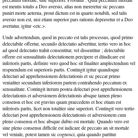
est mentis totalis a Deo aversio, alias non mereretur sic peccans
puniri morte aeterna, prout dictum est in quarto notabili, sed talis
aversio non est, nisi etiam superior pars rationis depravetur et a Deo
avertatur, igitur <etc.>.
Unde advertendum, quod in peccato est talis processus, quod primo
delectabile offertur, secundo delectatio advertitur, tertio vero in hoc
ad quod delectatio trahit consentitur, vel dissentitur ; delectabile
offerre est sensualitatis delectationem percipere et diiudicare est
inferioris partis, definire vero quod hoc sit finaliter amplectendum vel
respuendum est superioris partis. Contingit igitur quandoque
delectari ad apprehensionem delectationis et sic peccat primo
venialiter secundum inferiorem partem contrahendo peccatum ex
sensualitate. Contingit iterum postea delectari post apprehensionem
delectationis et adversionem delectationis absque tamen pleno
consensu et hoc est gravius quam praecedens et hoc etiam est
inferioris partis, licet non totaliter sine superiori. Contingit vero tertio
delectari post apprehensionem delectationis et adversionem cum
pleno consensu et hoc absque dubio est mortale. Quando vero est
sine pleno consensu difficile est iudicare de peccato an sit mortale
vel veniale, potest tamen sic cognosci, quia quando partitur