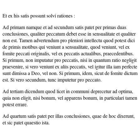
Et ex his satis possunt solvi rationes :
Ad primam namque et ad secundum satis patet per primas duas
conclusiones, qualiter peccatum debet esse in sensualitate et qualiter
non est. Tamen advertendum pro pleniori intellectu quod potest dici
de primis motibus qui veniunt a sensualitate, quod veniunt, vel ex
fomite peccati originalis, vel ex peccatis actualibus, praecedentibus.
Si primum, non imputatur pro peccatis, nisi in quantum ratio negligit
praevenire, si vero veniunt ex aliis peccatis, vel igitur illa iam perfecte
sunt dimissa a Deo, vel non. Si primum, idem, sicut de fomite dictum
est. Si vero secundum, tunc imputetur pro peccato.
Ad tertiam dicendum quod licet in communi deprecetur ad optima,
quia non eligit, nisi bonum, vel apparens bonum, in particulari tamen
potest errare.
Ad quartum satis patet per illas conclusiones, quae de hoc dixerunt,
et sic patet quaestio ista.