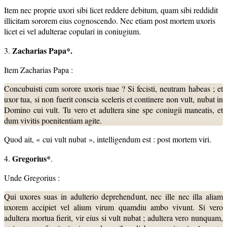
Item nec proprie uxori sibi licet reddere debitum, quam sibi reddidit
illicitam sororem eius cognoscendo. Nec etiam post mortem uxoris
licet ei vel adulterae copulari in coniugium.
Zacharias Papa*.
3.
Item Zacharias Papa :
Concubuisti cum sorore uxoris tuae ? Si fecisti, neutram habeas ; et
uxor tua, si non fuerit conscia sceleris et continere non vult, nubat in
Domino cui vult. Tu vero et adultera sine spe coniugii maneatis, et
dum vivitis poenitentiam agite.
Quod ait, « cui vult nubat », intelligendum est : post mortem viri.
Gregorius*
4.
.
Unde Gregorius :
Qui uxores suas in adulterio deprehendunt, nec ille nec illa aliam
uxorem accipiet vel alium virum quamdiu ambo vivunt. Si vero
adultera mortua fierit, vir eius si vult nubat ; adultera vero nunquam,