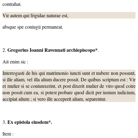
contrahat.
Vir autem qui frigidae naturae est,
absque spe coniugii permaneat.
Gregorius Ioanni Ravennati archiepiscopo*
2.
.
Ait enim sic :
Interrogasti de his qui matrimonio iuncti sunt et nubere non possunt,
si ille aliam, vel illa alium ducere possit. De quibus scriptum est : Vir
et mulier si se coniunxerint, et post dixerit mulier de viro quod coire
non possit cum ea, si potest probare quod dicit per iustum iudicium,
accipiat alium ; si vero ille acceperit aliam, separentur.
Ex epistola eiusdem*.
3.
Item :