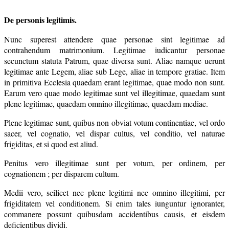
De personis legitimis.
Nunc superest attendere quae personae sint legitimae ad
contrahendum matrimonium. Legitimae iudicantur personae
secunctum statuta Patrum, quae diversa sunt. Aliae namque uerunt
legitimae ante Legem, aliae sub Lege, aliae in tempore gratiae. Item
in primitiva Ecclesia quaedam erant legitimae, quae modo non sunt.
Earum vero quae modo legitimae sunt vel illegitimae, quaedam sunt
plene legitimae, quaedam omnino illegitimae, quaedam mediae.
Plene legitimae sunt, quibus non obviat votum continentiae, vel ordo
sacer, vel cognatio, vel dispar cultus, vel conditio, vel naturae
frigiditas, et si quod est aliud.
Penitus vero illegitimae sunt per votum, per ordinem, per
cognationem ; per disparem cultum.
Medii vero, scilicet nec plene legitimi nec omnino illegitimi, per
frigiditatem vel conditionem. Si enim tales iunguntur ignoranter,
commanere possunt quibusdam accidentibus causis, et eisdem
deficientibus dividi.