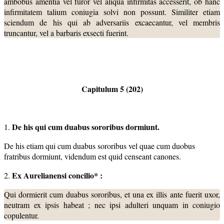
ambobus amentia vel furor vel aliqua infirmitas accesserit, ob hanc
infirmitatem talium coniugia solvi non possunt. Similiter etiam
sciendum de his qui ab adversariis excaecantur, vel membris
truncantur, vel a barbaris exsecti fuerint.
Capitulum 5 (202)
De his qui cum duabus sororibus dormiunt.
1.
De his etiam qui cum duabus sororibus vel quae cum duobus
fratribus dormiunt, videndum est quid censeant canones.
Ex Aurelianensi concilio* :
2.
Qui dormierit cum duabus sororibus, et una ex illis ante fuerit uxor,
neutram ex ipsis habeat ; nec ipsi adulteri unquam in coniugio
copulentur.