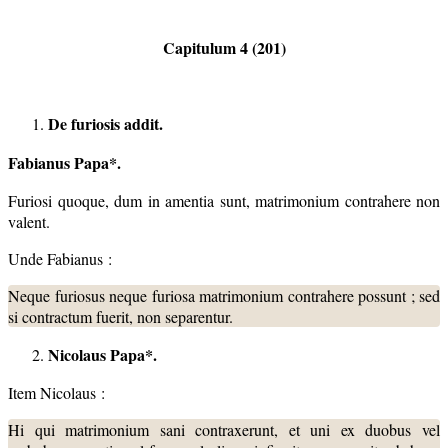
Capitulum 4 (201)
De furiosis addit.
Fabianus Papa*.
Furiosi quoque, dum in amentia sunt, matrimonium contrahere non
valent.
Unde Fabianus :
Neque furiosus neque furiosa matrimonium contrahere possunt ; sed
si contractum fuerit, non separentur.
Nicolaus Papa*.
Item Nicolaus :
Hi qui matrimonium sani contraxerunt, et uni ex duobus vel