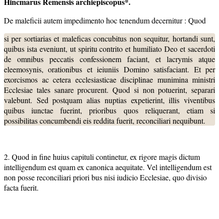
Hincmarus Remensis archiepiscopus*.
De maleficii autem impedimento hoc tenendum decernitur : Quod
si per sortiarias et maleficas concubitus non sequitur, hortandi sunt,
quibus ista eveniunt, ut spiritu contrito et humiliato Deo et sacerdoti
de omnibus peccatis confessionem faciant, et lacrymis atque
eleemosynis, orationibus et ieiuniis Domino satisfaciant. Et per
exorcismos ac cetera ecclesiasticae disciplinae munimina ministri
Ecclesiae tales sanare procurent. Quod si non potuerint, separari
valebunt. Sed postquam alias nuptias expetierint, illis viventibus
quibus iunctae fuerint, prioribus quos reliquerant, etiam si
possibilitas concumbendi eis reddita fuerit, reconciliari nequibunt.
2. Quod in fine huius capituli continetur, ex rigore magis dictum
intelligendum est quam ex canonica aequitate. Vel intelligendum est
non posse reconciliari priori bus nisi iudicio Ecclesiae, quo divisio
facta fuerit.