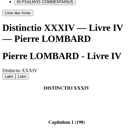
IN PSALMOS COMMENTARIUS
Liste des livres
Distinctio XXXIV — Livre IV
— Pierre LOMBARD
Pierre LOMBARD - Livre IV
Distinctio XXXIV
Latin
Latin
DISTINCTIO XXXIV
Capitulum 1 (198)