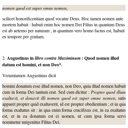
nomen quod est super omne nomen
,
scilicet honorificentiam quod vocatur Deus. Hoc tamen nomen ante
mortem habuit : habuit enim hoc nomen Dei Filius in quantum Deus
est ab aeterno per naturam ; in quantum vero homo factus est, habuit
ex tempore per gratiam.
Augustinus in
: Quod nomen illud
2.
libro contra Maximinum
datum est homini, et non Deo*.
Verumtamen Augustinus dicit
homini donatum esse illud nomen, non Deo, quia illud nomen habuit
cum in forma Dei tantum erat. Sed cum dicitur :
Propter quod illum
exaltavit,
et donavit illi nomen quod est super omne nomen,
satis
apparet propter quid exaltaverit, id est propter obedientiam ; et in qua
forma exaltatus sit : in qua enim forma crucifixus est, in ea exaltatus
est, et in ea donatum est ei nomen, ut cum ipsa forma servi
nominetur unigenitus Filius Dei.