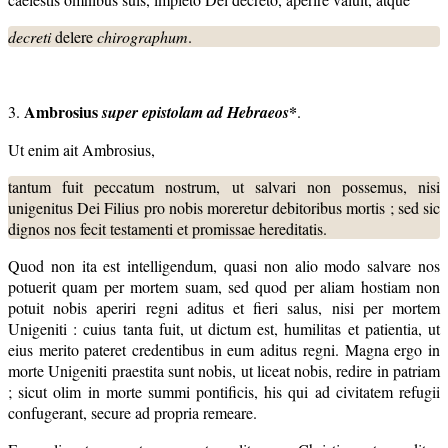
decreti
delere
chirographum
.
Ambrosius
*
3.
super epistolam ad Hebraeos
.
Ut enim ait Ambrosius,
tantum fuit peccatum nostrum, ut salvari non possemus, nisi
unigenitus Dei Filius pro nobis moreretur debitoribus mortis ; sed sic
dignos nos fecit testamenti et promissae hereditatis.
Quod non ita est intelligendum, quasi non alio modo salvare nos
potuerit quam per mortem suam, sed quod per aliam hostiam non
potuit nobis aperiri regni aditus et fieri salus, nisi per mortem
Unigeniti : cuius tanta fuit, ut dictum est, humilitas et patientia, ut
eius merito pateret credentibus in eum aditus regni. Magna ergo in
morte Unigeniti praestita sunt nobis, ut liceat nobis, redire in patriam
; sicut olim in morte summi pontificis, his qui ad civitatem refugii
confugerant, secure ad propria remeare.