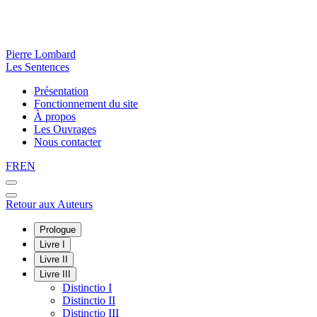
Pierre Lombard
Les Sentences
Présentation
Fonctionnement du site
À propos
Les Ouvrages
Nous contacter
FR
EN
Retour aux Auteurs
Prologue
Livre I
Livre II
Livre III
Distinctio I
Distinctio II
Distinctio III