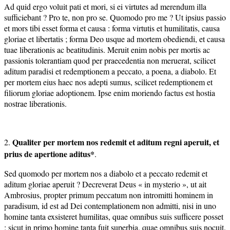
Ad quid ergo voluit pati et mori, si ei virtutes ad merendum illa
sufficiebant ? Pro te, non pro se. Quomodo pro me ? Ut ipsius passio
et mors tibi esset forma et causa : forma virtutis et humilitatis, causa
gloriae et libertatis ; forma Deo usque ad mortem obediendi, et causa
tuae liberationis ac beatitudinis. Meruit enim nobis per mortis ac
passionis tolerantiam quod per praecedentia non meruerat, scilicet
aditum paradisi et redemptionem a peccato, a poena, a diabolo. Et
per mortem eius haec nos adepti sumus, scilicet redemptionem et
filiorum gloriae adoptionem. Ipse enim moriendo factus est hostia
nostrae liberationis.
Qualiter per mortem nos redemit et aditum regni aperuit, et
2.
prius
de apertione aditus*
.
Sed quomodo per mortem nos a diabolo et a peccato redemit et
aditum gloriae aperuit ? Decreverat Deus « in mysterio », ut ait
Ambrosius, propter primum peccatum non intromitti hominem in
paradisum, id est ad Dei contemplationem non admitti, nisi in uno
homine tanta exsisteret humilitas, quae omnibus suis sufficere posset
; sicut in primo homine tanta fuit superbia, quae omnibus suis nocuit.