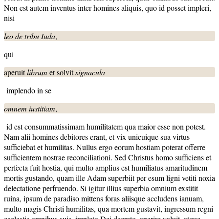
Non est autem inventus inter homines aliquis, quo id posset impleri,
nisi
leo
de tribu Iuda
,
qui
aperuit
librum
et solvit
signacula
implendo in se
omnem
iustitiam
,
id est consummatissimam humilitatem qua maior esse non potest.
Nam alii homines debitores erant, et vix unicuique sua virtus
sufficiebat et humilitas. Nullus ergo eorum hostiam poterat offerre
sufficientem nostrae reconciliationi. Sed Christus homo sufficiens et
perfecta fuit hostia, qui multo amplius est humiliatus amaritudinem
mortis gustando, quam ille Adam superbiit per esum ligni vetiti noxia
delectatione perfruendo. Si igitur illius superbia omnium exstitit
ruina, ipsum de paradiso mittens foras aliisque accludens ianuam,
multo magis Christi humilitas, qua mortem gustavit, ingressum regni
caelestis omnibus suis, impleto Dei decreto, aperire valuit, atque