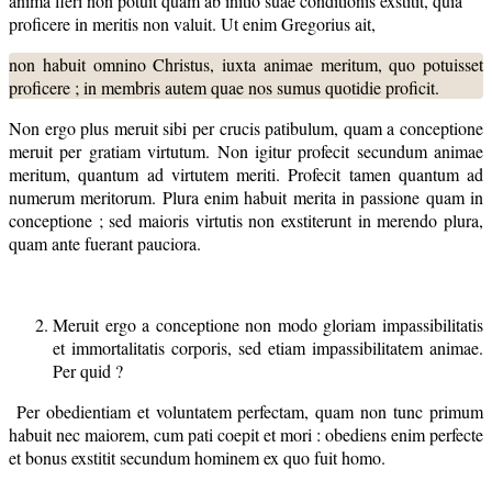
anima fieri non potuit quam ab initio suae conditionis exstitit, quia
proficere in meritis non valuit. Ut enim Gregorius ait,
non habuit omnino Christus, iuxta animae meritum, quo potuisset
proficere ; in membris autem quae nos sumus quotidie proficit.
Non ergo plus meruit sibi per crucis patibulum, quam a conceptione
meruit per gratiam virtutum. Non igitur profecit secundum animae
meritum, quantum ad virtutem meriti. Profecit tamen quantum ad
numerum meritorum. Plura enim habuit merita in passione quam in
conceptione ; sed maioris virtutis non exstiterunt in merendo plura,
quam ante fuerant pauciora.
Meruit ergo a conceptione non modo gloriam impassibilitatis
et immortalitatis corporis, sed etiam impassibilitatem animae.
Per quid ?
Per obedientiam et voluntatem perfectam, quam non tunc primum
habuit nec maiorem, cum pati coepit et mori : obediens enim perfecte
et bonus exstitit secundum hominem ex quo fuit homo.