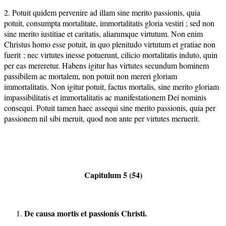
2. Potuit quidem pervenire ad illam sine merito passionis, quia
potuit, consumpta mortalitate, immortalitatis gloria vestiri ; sed non
sine merito iustitiae et caritatis, aliarumque virtutum. Non enim
Christus homo esse potuit, in quo plenitudo virtutum et gratiae non
fuerit ; nec virtutes inesse potuerunt, cilicio mortalitatis induto, quin
per eas mereretur. Habens igitur has virtutes secundum hominem
passibilem ac mortalem, non potuit non mereri gloriam
immortalitatis. Non igitur potuit, factus mortalis, sine merito gloriam
impassibilitatis et immortalitatis ac manifestationem Dei nominis
consequi. Potuit tamen haec assequi sine merito passionis, quia per
passionem nil sibi meruit, quod non ante per virtutes meruerit.
Capitulum 5 (54)
De causa mortis et passionis Christi.