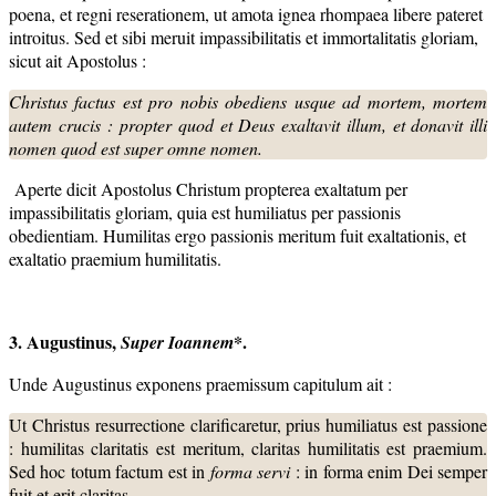
poena, et regni reserationem, ut amota ignea rhompaea libere pateret
introitus. Sed et sibi meruit impassibilitatis et immortalitatis gloriam,
sicut ait Apostolus :
Christus factus est pro nobis obediens usque ad mortem, mortem
autem crucis : propter quod et Deus exaltavit illum, et donavit illi
nomen quod est super omne nomen.
Aperte dicit Apostolus Christum propterea exaltatum per
impassibilitatis gloriam, quia est humiliatus per passionis
obedientiam. Humilitas ergo passionis meritum fuit exaltationis, et
exaltatio praemium humilitatis.
3. Augustinus,
*.
Super Ioannem
Unde Augustinus exponens praemissum capitulum ait :
Ut Christus resurrectione clarificaretur, prius humiliatus est passione
: humilitas claritatis est meritum, claritas humilitatis est praemium.
Sed hoc totum factum est in
forma servi
: in forma enim Dei semper
fuit et erit claritas.