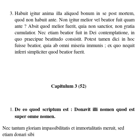
Habuit igitur anima illa aliquod bonum in se post mortem,
quod non habuit ante. Non igitur melior vel beatior fuit quam
ante ? Absit quod melior fuerit, quia non sanctior, non gratia
cumulatior. Nec etiam beatior fuit in Dei contemplatione, in
quo praecipue beatitudo consistit. Potest tamen dici in hoc
fuisse beatior, quia ab omni miseria immunis ; ex quo nequit
inferri simpliciter quod beatior fuerit.
Capitulum 3 (52)
De eo quod scriptum est : Donavit illi nomen quod est
super omne nomen.
Nec tantum gloriam impassibilitatis et immortalitatis meruit, sed
etiam donari sibi