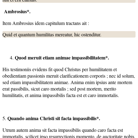
Ambrosius*.
Item Ambrosius idem capitulum tractans ait :
Quid et quantum humilitas mereatur, hic ostenditur.
Quod meruit etiam animae impassibilitatem*.
His testimoniis evidens fit quod Christus per humilitatem et
obedientiam passionis meruit clarificationem corporis ; nec id solum,
sed etiam impassibilitatem animae. Anima enim ipsius ante mortem
erat passibilis, sicut caro mortalis ; sed post mortem, merito
humilitatis, et anima impassibilis facta est et caro immortalis.
Quando anima Christi sit facta impassibilis*.
5.
Utrum autem anima sit facta impassibilis quando caro facta est
immortalis, scilicet ipso resurrectionis momento, de auctoritate nobis