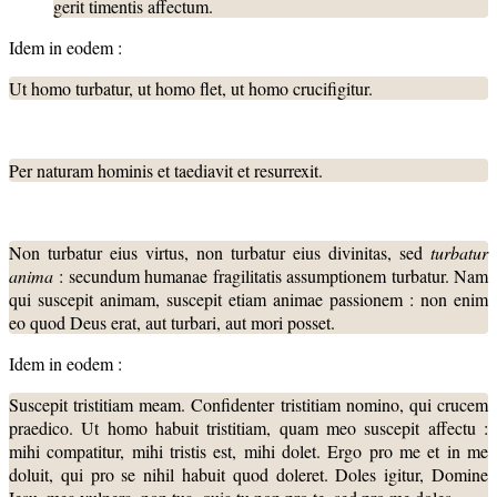
gerit timentis affectum.
Idem in eodem :
Ut homo turbatur, ut homo flet, ut homo crucifigitur.
Per naturam hominis et taediavit et resurrexit.
Non turbatur eius virtus, non turbatur eius divinitas, sed
turbatur
anima
: secundum humanae fragilitatis assumptionem turbatur. Nam
qui suscepit animam, suscepit etiam animae passionem : non enim
eo quod Deus erat, aut turbari, aut mori posset.
Idem in eodem :
Suscepit tristitiam meam. Confidenter tristitiam nomino, qui crucem
praedico. Ut homo habuit tristitiam, quam meo suscepit affectu :
mihi compatitur, mihi tristis est, mihi dolet. Ergo pro me et in me
doluit, qui pro se nihil habuit quod doleret. Doles igitur, Domine