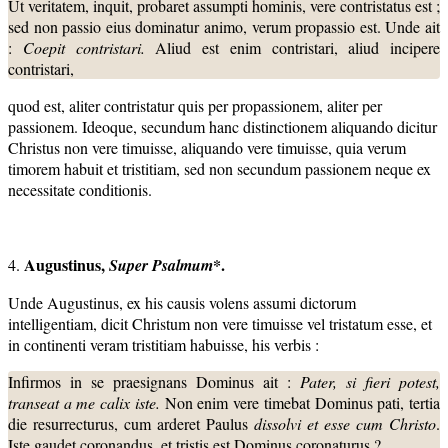
Ut veritatem, inquit, probaret assumpti hominis, vere contristatus est ;
sed non passio eius dominatur animo, verum propassio est. Unde ait
:
Coepit contristari.
Aliud est enim contristari, aliud incipere
contristari,
quod est, aliter contristatur quis per propassionem, aliter per
passionem. Ideoque, secundum hanc distinctionem aliquando dicitur
Christus non vere timuisse, aliquando vere timuisse, quia verum
timorem habuit et tristitiam, sed non secundum passionem neque ex
necessitate conditionis.
Augustinus,
*.
4.
Super Psalmum
Unde Augustinus, ex his causis volens assumi dictorum
intelligentiam, dicit Christum non vere timuisse vel tristatum esse, et
in continenti veram tristitiam habuisse, his verbis :
Infirmos in se praesignans Dominus ait :
Pater, si fieri
potest,
transeat a me calix iste.
Non enim vere timebat Dominus pati, tertia
die resurrecturus, cum arderet Paulus
dissolvi et esse cum Christo
.
Iste gaudet coronandus, et tristis est Dominus coronaturus ?