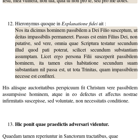
Iesu, mea vulnera, non tua, quia tu non pro te, sed pro me doles.
Hieronymus quoque in
Explanatione fidei
ait :
Nos ita dicimus hominem passibilem a Dei Filio susceptum, ut
deitas impassibilis permaneret. Passus est enim Filius Dei, non
putative, sed vere, omnia quae Scriptura testatur secundum
illud quod pati poterat, scilicet secundum substantiam
assumptam. Licet ergo persona Filii susceperit passibilem
hominem, ita tamen eius habitatione secundum suam
substantiam nil passa est, ut tota Trinitas, quam impassibilem
necesse est confiteri.
His aliisque auctoritatibus perspicuum fit Christum vere passibilem
assumpsisse hominem, atque in eo defectus et affectus nostrae
infirmitatis suscepisse, sed voluntate, non necessitatis conditione.
Hic ponit quae praedictis adversari videntur.
Quaedam tamen reperiuntur in Sanctorum tractatibus, quae