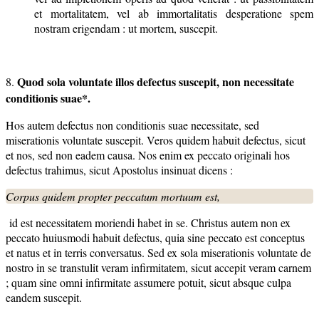
et mortalitatem, vel ab immortalitatis desperatione spem
nostram erigendam : ut mortem, suscepit.
Quod sola voluntate illos defectus suscepit, non necessitate
8.
conditionis suae*.
Hos autem defectus non conditionis suae necessitate, sed
miserationis voluntate suscepit. Veros quidem habuit defectus, sicut
et nos, sed non eadem causa. Nos enim ex peccato originali hos
defectus trahimus, sicut Apostolus insinuat dicens :
Corpus quidem propter peccatum mortuum est,
id est necessitatem moriendi habet in se. Christus autem non ex
peccato huiusmodi habuit defectus, quia sine peccato est conceptus
et natus et in terris conversatus. Sed ex sola miserationis voluntate de
nostro in se transtulit veram infirmitatem, sicut accepit veram carnem
; quam sine omni infirmitate assumere potuit, sicut absque culpa
eandem suscepit.