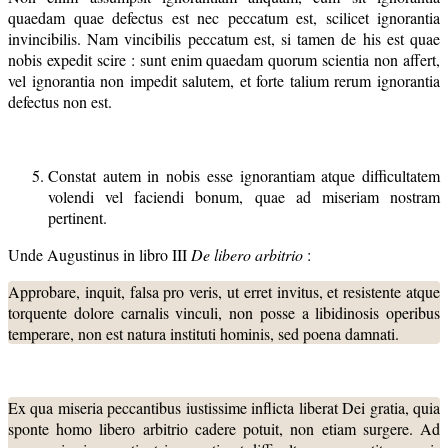
quaedam quae defectus est nec peccatum est, scilicet ignorantia
invincibilis. Nam vincibilis peccatum est, si tamen de his est quae
nobis expedit scire : sunt enim quaedam quorum scientia non affert,
vel ignorantia non impedit salutem, et forte talium rerum ignorantia
defectus non est.
Constat autem in nobis esse ignorantiam atque difficultatem
volendi vel faciendi bonum, quae ad miseriam nostram
pertinent.
Unde Augustinus in libro III
De libero arbitrio
:
Approbare, inquit, falsa pro veris, ut erret invitus, et resistente atque
torquente dolore carnalis vinculi, non posse a libidinosis operibus
temperare, non est natura instituti hominis, sed poena damnati.
Ex qua miseria peccantibus iustissime inflicta liberat Dei gratia, quia
sponte homo libero arbitrio cadere potuit, non etiam surgere. Ad