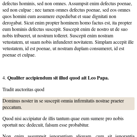
defectus hominis, sed non omnes. Assumpsit enim defectus poenae,
sed non culpae ; nec tamen omnes defectus poenae, sed eos omnes
quos homini eum assumere expediebat et suae dignitati non
derogabat. Sicut enim propter hominem homo factus est, ita propter
eum hominis defectus suscepit. Suscepit enim de nostro ut de suo
nobis tribueret, ut nostrum tolleret. Suscepit enim nostram
vetustatem, ut suam nobis infunderet novitatem. Simplam accepit ille
vetustatem, id est poenae, ut nostram duplam consumeret, id est
poenae et culpae.
Qualiter accipiendum sit illud quod ait Leo Papa.
4.
Tradit auctoritas quod
Dominus noster in se suscepit omnia infirmitatis nostrae praeter
peccatum.
Quod nisi accipiatur de illis tantum quae eum sumere pro nobis
oportuit nec dedecuit, falsum esse probabitur.
Non enim assumpsit ignorantiam aliquam, cum sit ignorantia