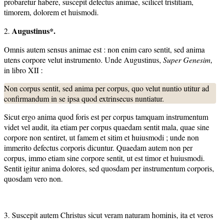
probaretur habere, suscepit defectus animae, scilicet tristitiam,
timorem, dolorem et huismodi.
Augustinus*.
2.
Omnis autem sensus animae est : non enim caro sentit, sed anima
utens corpore velut instrumento. Unde Augustinus,
Super Genesim,
in libro XII :
Non corpus sentit, sed anima per corpus, quo velut nuntio utitur ad
confirmandum in se ipsa quod extrinsecus nuntiatur.
Sicut ergo anima quod foris est per corpus tamquam instrumentum
videt vel audit, ita etiam per corpus quaedam sentit mala, quae sine
corpore non sentiret, ut famem et sitim et huiusmodi ; unde non
immerito defectus corporis dicuntur. Quaedam autem non per
corpus, immo etiam sine corpore sentit, ut est timor et huiusmodi.
Sentit igitur anima dolores, sed quosdam per instrumentum corporis,
quosdam vero non.
3. Suscepit autem Christus sicut veram naturam hominis, ita et veros