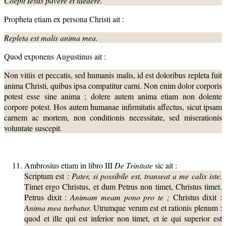
Coepit Iesus pavere et taedere.
Propheta etiam ex persona Christi ait :
Repleta
est malis anima mea.
Quod exponens Augustinus ait :
Non vitiis et peccatis, sed humanis malis, id est doloribus repleta fuit
anima Christi, quibus ipsa compatitur carni. Non enim dolor corporis
potest esse sine anima ; dolere autem anima etiam non dolente
corpore potest. Hos autem humanae infirmitatis affectus, sicut ipsam
carnem ac mortem, non conditionis necessitate, sed miserationis
voluntate suscepit.
Ambrosius etiam in libro III
De Trinitate
sic ait :
Scriptum est :
Pater, si possibile est, transeat a me calix iste.
Timet ergo Christus, et dum Petrus non timet, Christus timet.
Petrus dixit :
Animam
meam pono pro te ;
Christus dixit :
Anima mea turbatur.
Utrumque verum est et rationis plenum :
quod et ille qui est inferior non timet, et ie qui superior est