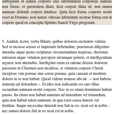
ambiguum in natura corporis eius infirmitatem corporeae naturae
non fuisse, et passionem illam, licet corpori illata sit, non tamen
naturam dolendi corpori intulisse. Quia licet forma corporis nostri
esset in Domino, non tamen vitiosae infirmitatis nostrae forma erat in
corpore quod ex conceptu Spiritus Sancti Virgo progenuit.
5. Audisti, lector, verba Hilarii, quibus dolorem excludere videtur.
Sed si excussa sensus et impietatis hebetudine, praemissis diligenter
intendas atque ipsius scripturae circumstantiam inspicias, dictorum
rationem atque virtutem percipere utcumque poteris, et intelligentiam
arguere non attentabis. Intelligitur enim ea ratione dixisse dolorem
passionis in Christum non incidisse, et virtutem corporis Christi
excepisse vim poenae sine sensu poenae, quia causam et meritum
doloris in se non habuit. Quod videtur notasse ubi ait : « non habens
naturam ad dolendum ». Et ideo non iudicanda est caro illius
secundum naturam nostri corporis. Nec in eo etiam dominium habuit
passio. Ita etiam non habuit naturam ad timendum vel tristandum,
quia non habuit talem naturam, in qua esset causa timoris vel
tristitiae. Itaque necessitas timendi non fuit in eo, sicut est in nobis ;
nec natura doloris fuit in eo sicut est in nobis.