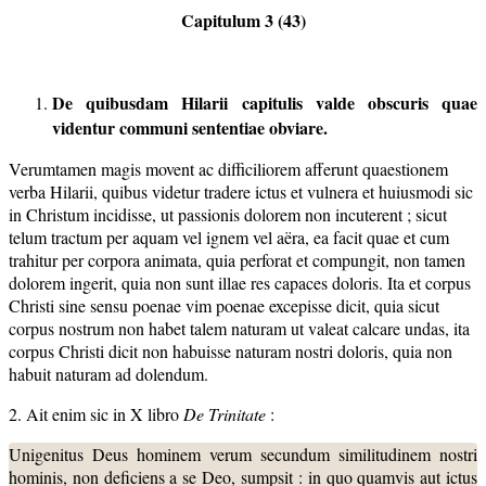
Capitulum 3 (43)
De quibusdam Hilarii capitulis valde obscuris quae
videntur communi sententiae obviare.
Verumtamen magis movent ac difficiliorem afferunt quaestionem
verba Hilarii, quibus videtur tradere ictus et vulnera et huiusmodi sic
in Christum incidisse, ut passionis dolorem non incuterent ; sicut
telum tractum per aquam vel ignem vel aëra, ea facit quae et cum
trahitur per corpora animata, quia perforat et compungit, non tamen
dolorem ingerit, quia non sunt illae res capaces doloris. Ita et corpus
Christi sine sensu poenae vim poenae excepisse dicit, quia sicut
corpus nostrum non habet talem naturam ut valeat calcare undas, ita
corpus Christi dicit non habuisse naturam nostri doloris, quia non
habuit naturam ad dolendum.
2. Ait enim sic in X libro
De Trinitate
:
Unigenitus Deus hominem verum secundum similitudinem nostri
hominis, non deficiens a se Deo, sumpsit : in quo quamvis aut ictus