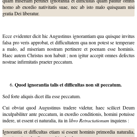
quam miseriam pertinet ignorantia et difficultas quam patitur omnis
homo ab exordio nativitatis suae, nec ab isto malo quisquam nisi
gratia Dei liberatur.
Ecce evidenter dicit hic Augustinus ignorantiam qua quisque invitus
falsa pro veris approbat, et difficultatem qua non potest se temperare
a malo, ad miseriam nostram pertinere et poenam esse hominis.
Haec autem Christus non habuit ; non igitur accepit omnes defectus
nostrae infirmitatis praeter peccatum.
Quod ignorantia talis et difficultas non sit peccatum.
Sed forte aliquis dicet illa esse peccatum.
Cui obviat quod Augustinus tradere videtur, haec scilicet Deum
inculpabiliter ante peccatum, in exordio conditionis, homini potuisse
indere, ut essent ei naturalia, ita in
libro Retractationum
inquiens :
Ignorantia et difficultas etiam si essent hominis primordia naturalia,