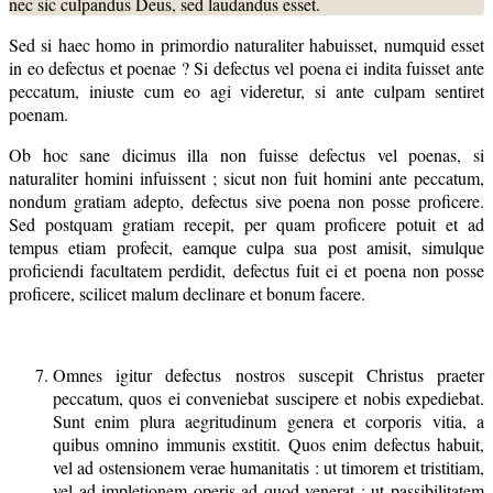
nec sic culpandus Deus, sed laudandus esset.
Sed si haec homo in primordio naturaliter habuisset, numquid esset
in eo defectus et poenae ? Si defectus vel poena ei indita fuisset ante
peccatum, iniuste cum eo agi videretur, si ante culpam sentiret
poenam.
Ob hoc sane dicimus illa non fuisse defectus vel poenas, si
naturaliter homini infuissent ; sicut non fuit homini ante peccatum,
nondum gratiam adepto, defectus sive poena non posse proficere.
Sed postquam gratiam recepit, per quam proficere potuit et ad
tempus etiam profecit, eamque culpa sua post amisit, simulque
proficiendi facultatem perdidit, defectus fuit ei et poena non posse
proficere, scilicet malum declinare et bonum facere.
Omnes igitur defectus nostros suscepit Christus praeter
peccatum, quos ei conveniebat suscipere et nobis expediebat.
Sunt enim plura aegritudinum genera et corporis vitia, a
quibus omnino immunis exstitit. Quos enim defectus habuit,
vel ad ostensionem verae humanitatis : ut timorem et tristitiam,
vel ad impletionem operis ad quod venerat : ut passibilitatem