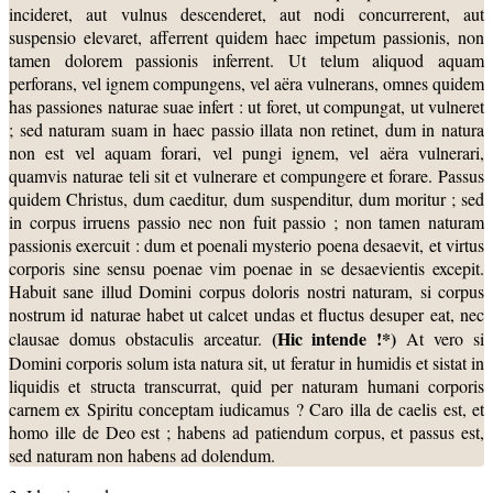
incideret, aut vulnus descenderet, aut nodi concurrerent, aut
suspensio elevaret, afferrent quidem haec impetum passionis, non
tamen dolorem passionis inferrent. Ut telum aliquod aquam
perforans, vel ignem compungens, vel aëra vulnerans, omnes quidem
has passiones naturae suae infert : ut foret, ut compungat, ut vulneret
; sed naturam suam in haec passio illata non retinet, dum in natura
non est vel aquam forari, vel pungi ignem, vel aëra vulnerari,
quamvis naturae teli sit et vulnerare et compungere et forare. Passus
quidem Christus, dum caeditur, dum suspenditur, dum moritur ; sed
in corpus irruens passio nec non fuit passio ; non tamen naturam
passionis exercuit : dum et poenali mysterio poena desaevit, et virtus
corporis sine sensu poenae vim poenae in se desaevientis excepit.
Habuit sane illud Domini corpus doloris nostri naturam, si corpus
nostrum id naturae habet ut calcet undas et fluctus desuper eat, nec
(Hic intende !*)
clausae domus obstaculis arceatur.
At vero si
Domini corporis solum ista natura sit, ut feratur in humidis et sistat in
liquidis et structa transcurrat, quid per naturam humani corporis
carnem ex Spiritu conceptam iudicamus ? Caro illa de caelis est, et
homo ille de Deo est ; habens ad patiendum corpus, et passus est,
sed naturam non habens ad dolendum.