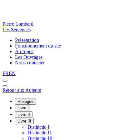
Pierre Lombard
Les Sentences
Présentation
Fonctionnement du site
À propos
Les Ouvrages
Nous contacter
FR
EN
Retour aux Auteurs
Prologue
Livre I
Livre II
Livre III
Distinctio I
Distinctio II
Distinctio III