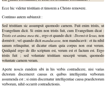
Ecce hic videtur tristitiam et timorem a Christo removere.
Continuo autem subiunxit :
Sed tristitiam sic assumpsit quomodo carnem. Fuit enim tristis, ut
Evangelium dicit. Si enim non tristis fuit, cum Evangelium dicat :
Tristis est anima mea
etc., ergo et quando dicit :
Dormivit Iesus,
non
dormivit ; vel quando dicit
manducasse,
non manducavit : et ita nihil
sanum relinquitur, ut dicatur etiam quia corpus non erat verum.
Quidquid ergo de illo scriptum est, verum est et factum est. Ergo
tristis fuit ; sed voluntate tristitiam suscepit veram, quomodo
voluntate carnem veram.
Aperte noscis eundem sibi in his verbis contradicere, nisi varias
dictorum discerneret causas ex quibus intelligentia verborum
assumenda est ; si enim discernatur intelligentiae causa praedictorum
verborum, nihil occurrit contradictionis.