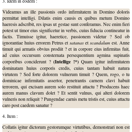
3. Idem in eodem :
Videamus an ille passionis ordo infirmitatem in Domino doloris
permittat intelligi. Dilatis enim causis ex quibus metum Domino
haeresis adscribit, res ipsas ut gestae sunt conferamus. Nec enim fieri
potest ut timor eius significetur in verbis, cuius fiducia contineatur in
factis. Timuisse igitur, haeretice, passionem videtur ? Sed ob
ignorantiae huius errorem Petrus et
satanas
et
scandalum
est. Anne
timuit qui armatis obvius prodiit ? et in corpore eius infirmitas fuit,
ad cuius occursum consternata persequentium agmina supinatis
(Intellige !*)
corporibus conciderunt ?
Quam igitur infirmitatem
dominatam huius corporis credis, cuius tantam habuit natura
virtutem ? Sed forte dolorem vulnerum timuit ? Quem, rogo, o tu
dominicae infirmitatis assertor, penetrantis carnem clavi habuit
terrorem, qui excisam aurem solo restituit attactu ? Producens haec
aurem manus clavum dolet ? Et sentit vulnus, qui alteri dolorem
vulneris non reliquit ? Pungendae carnis metu tristis est, cuius attactu
caro post caedem sanatur ?
4. Item :
Collatis igitur dictorum gestorumque virtutibus, demonstrari non est