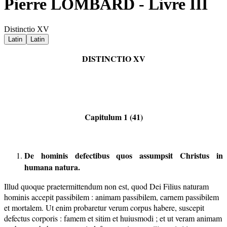
Pierre LOMBARD - Livre III
Distinctio XV
Latin
Latin
DISTINCTIO XV
Capitulum 1 (41)
De hominis defectibus quos assumpsit Christus in
humana natura.
Illud quoque praetermittendum non est, quod Dei Filius naturam
hominis accepit passibilem : animam passibilem, carnem passibilem
et mortalem. Ut enim probaretur verum corpus habere, suscepit
defectus corporis : famem et sitim et huiusmodi ; et ut veram animam