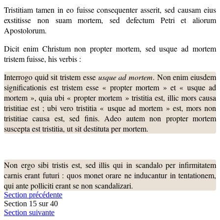
Tristitiam tamen in eo fuisse consequenter asserit, sed causam eius
exstitisse non suam mortem, sed defectum Petri et aliorum
Apostolorum.
Dicit enim Christum non propter mortem, sed usque ad mortem
tristem fuisse, his verbis :
Interrogo quid sit tristem esse
usque ad mortem
. Non enim eiusdem
significationis est tristem esse « propter mortem » et « usque ad
mortem », quia ubi « propter mortem » tristitia est, illic mors causa
tristitiae est ; ubi vero tristitia « usque ad mortem » est, mors non
tristitiae causa est, sed finis. Adeo autem non propter mortem
suscepta est tristitia, ut sit destituta per mortem.
Non ergo sibi tristis est, sed illis qui in scandalo per infirmitatem
carnis erant futuri : quos monet orare ne inducantur in tentationem,
qui ante polliciti erant se non scandalizari.
Section précédente
Section 15 sur 40
Section suivante