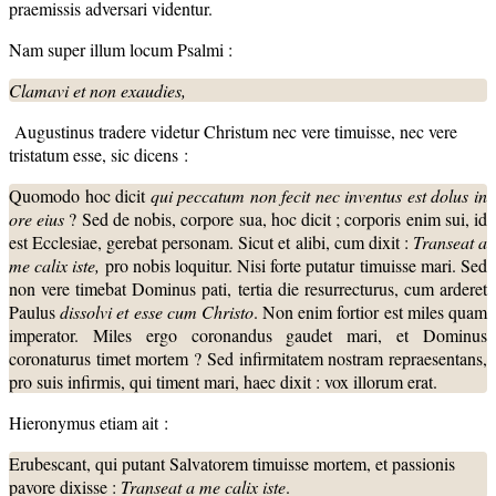
praemissis adversari videntur.
Nam super illum locum Psalmi :
Clamavi et non exaudies,
Augustinus tradere videtur Christum nec vere timuisse, nec vere
tristatum esse, sic dicens :
Quomodo hoc dicit
qui peccatum non fecit nec inventus est dolus in
ore eius
? Sed de nobis, corpore sua, hoc dicit ; corporis enim sui, id
est Ecclesiae, gerebat personam. Sicut et alibi, cum dixit :
Transeat a
me calix iste,
pro nobis loquitur. Nisi forte putatur timuisse mari. Sed
non vere timebat Dominus pati, tertia die resurrecturus, cum arderet
Paulus
dissolvi et esse cum Christo
. Non enim fortior est miles quam
imperator. Miles ergo coronandus gaudet mari, et Dominus
coronaturus timet mortem ? Sed infirmitatem nostram repraesentans,
pro suis infirmis, qui timent mari, haec dixit : vox illorum erat.
Hieronymus etiam ait :
Erubescant, qui putant Salvatorem timuisse mortem, et passionis
pavore dixisse :
Transeat a me calix iste
.