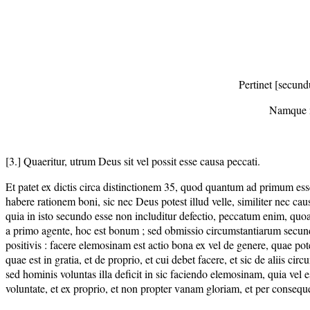
Pertinet [secund
Namque ma
[3.] Quaeritur, utrum Deus sit vel possit esse causa peccati.
Et patet ex dictis circa distinctionem 35, quod quantum ad primum ess
habere rationem boni, sic nec Deus potest illud velle, similiter nec ca
quia in isto secundo esse non includitur defectio, peccatum enim, quo
a primo agente, hoc est bonum ; sed obmissio circumstantiarum secund
positivis : facere elemosinam est actio bona ex vel de genere, quae pot
quae est in gratia, et de proprio, et cui debet facere, et sic de aliis c
sed hominis voluntas illa deficit in sic faciendo elemosinam, quia vel 
voluntate, et ex proprio, et non propter vanam gloriam, et per consequen