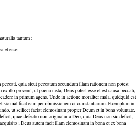
aturalia tantum ;
alet esse.
sa peccati, quia sicut peccatum secundum illam rationem non potest
ex illo provenit, ut poena iusta, Deus potest esse et est causa peccati,
 cadere in primum agens. Unde in actione moraliter mala, quidquid est
, et sic malificat eam per obmissionem circumstantiarum. Exemplum in
cundo, ut scilicet faciat elemosinam propter Deum et in bona voluntate,
 deficit, quae defectio non originatur a Deo, quia Deus non sic deficit,
e acquisito ; Deus autem facit illam elemosinam in bona et ex bona