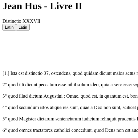
Jean Hus - Livre II
Distinctio XXXVII
Latin
Latin
[1.] Ista est distinctio 37, ostendens, quod quidam dicunt malos actus 
2° quod illi dicunt peccatum esse nihil solum ideo, quia a vero esse se
3° quod illud dictum Augustini : Omne, quod est, in quantum est, bonum
4° quod secundum istos alique res sunt, quae a Deo non sunt, scilicet 
5° quod Magister dictarum sentenciarum iudicium relinquit prudentis leg
6° quod omnes tractatores catholici concedunt, quod Deus non est auct