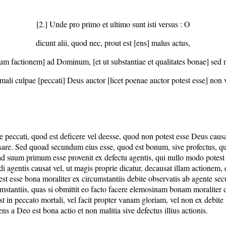
[2.] Unde pro primo et ultimo sunt isti versus : O
dicunt alii, quod nec, prout est [ens] malus actus,
um factionem] ad Dominum, [et ut substantiae et qualitates bonae] sed n
li culpae [peccati] Deus auctor [licet poenae auctor potest esse] non v
e peccati, quod est deficere vel deesse, quod non potest esse Deus cau
usare. Sed quoad secundum eius esse, quod est bonum, sive profectus, qui 
ad suum primum esse provenit ex defectu agentis, qui nullo modo potest
i agentis causat vel, ut magis proprie dicatur, decausat illam actionem
est esse bona moraliter ex circumstantiis debite observatis ab agente se
ircumstantiis, quas si obmittit eo facto facere elemosinam bonam moraliter
est in peccato mortali, vel facit propter vanam gloriam, vel non ex debit
s a Deo est bona actio et non malitia sive defectus illius actionis.