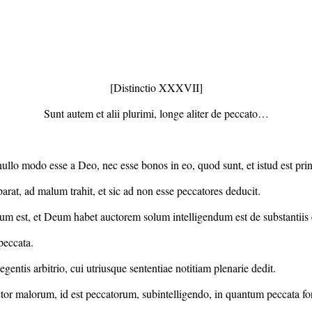
[Distinctio XXXVII]
Sunt autem et alii plurimi, longe aliter de peccato…
nullo modo esse a Deo, nec esse bonos in eo, quod sunt, et istud est prin
parat, ad malum trahit, et sic ad non esse peccatores deducit.
 est, et Deum habet auctorem solum intelligendum est de substantiis et d
peccata.
entis arbitrio, cui utriusque sententiae notitiam plenarie dedit.
or malorum, id est peccatorum, subintelligendo, in quantum peccata for