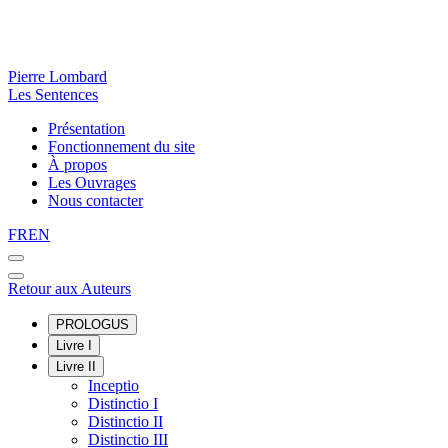
Pierre Lombard
Les Sentences
Présentation
Fonctionnement du site
À propos
Les Ouvrages
Nous contacter
FR
EN
Retour aux Auteurs
PROLOGUS
Livre I
Livre II
Inceptio
Distinctio I
Distinctio II
Distinctio III