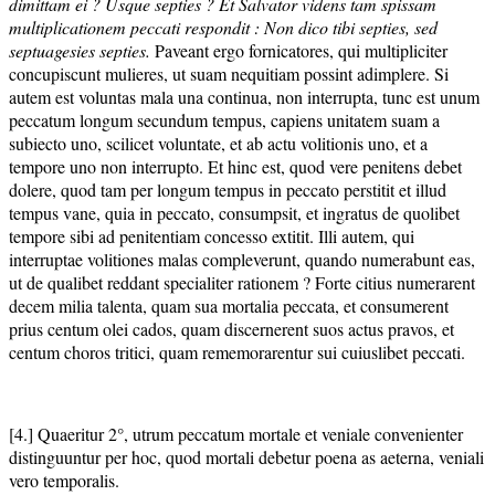
dimittam ei ? Usque septies ? Et Salvator videns tam spissam
multiplicationem peccati respondit : Non dico tibi septies, sed
septuagesies septies.
Paveant ergo fornicatores, qui multipliciter
concupiscunt mulieres, ut suam nequitiam possint adimplere. Si
autem est voluntas mala una continua, non interrupta, tunc est unum
peccatum longum secundum tempus, capiens unitatem suam a
subiecto uno, scilicet voluntate, et ab actu volitionis uno, et a
tempore uno non interrupto. Et hinc est, quod vere penitens debet
dolere, quod tam per longum tempus in peccato perstitit et illud
tempus vane, quia in peccato, consumpsit, et ingratus de quolibet
tempore sibi ad penitentiam concesso extitit. Illi autem, qui
interruptae volitiones malas compleverunt, quando numerabunt eas,
ut de qualibet reddant specialiter rationem ? Forte citius numerarent
decem milia talenta, quam sua mortalia peccata, et consumerent
prius centum olei cados, quam discernerent suos actus pravos, et
centum choros tritici, quam rememorarentur sui cuiuslibet peccati.
[4.] Quaeritur 2°, utrum peccatum mortale et veniale convenienter
distinguuntur per hoc, quod mortali debetur poena as aeterna, veniali
vero temporalis.