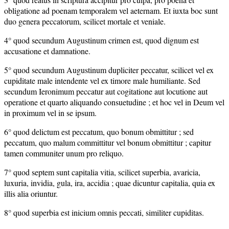
obligatione ad poenam temporalem vel aeternam. Et iuxta boc sunt
duo genera peccatorum, scilicet mortale et veniale.
4° quod secundum Augustinum crimen est, quod dignum est
accusatione et damnatione.
5° quod secundum Augustinum dupliciter peccatur, scilicet vel ex
cupiditate male intendente vel ex timore male humiliante. Sed
secundum Ieronimum peccatur aut cogitatione aut locutione aut
operatione et quarto aliquando consuetudine ; et hoc vel in Deum vel
in proximum vel in se ipsum.
6° quod delictum est peccatum, quo bonum obmittitur ; sed
peccatum, quo malum committitur vel bonum obmittitur ; capitur
tamen communiter unum pro reliquo.
7° quod septem sunt capitalia vitia, scilicet superbia, avaricia,
luxuria, invidia, gula, ira, accidia ; quae dicuntur capitalia, quia ex
illis alia oriuntur.
8° quod superbia est inicium omnis peccati, similiter cupiditas.