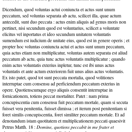
Dicendum, quod voluntas actui coniuncta et actus sunt unum
peccatum, sed voluntas separata ab actu, scilicet illa, quae actum
antecedit, sunt duo peccata : actus enim aliquis ad genus moris non
pertinet, nisi secundum quod est voluntarius, scilicet a voluntate
elicitus vel inportatus et ideo secundum unitatem voluntatis
sumendum est iudicium de unitate eius, quod est in genere operis ; et
propter hoc voluntas coniuncta actui et actus sunt unum peccatum,
quia actus etiam non multiplicatur, voluntas autem separata est aliud
peccatum ab actu, quia tunc actus voluntatis multiplicatur ; quando
enim actus voluntatis exterius inpletur, tunc est ibi unus actus
voluntatis et ante actum exteriorem fuit unus alius actus voluntatis.
Ex isto patet, quod tot sunt peccata mortalia, quod volitiones
interruptae cum consensu ad perficiendum peccatum exterius in
opere. Quotienscumque ergo aliquis consentit interruptae in
fornicationem, totiens peccat mortaliter. Patet : nam prima
concupiscentia cum consensu fuit peccatum mortale, quam si secuta
fuisset vera penitentia, fuisset dimissa ; et iterum post penitentiam si
foret similis concupiscentia, foret similiter peccatum mortale. Et ad
denotandum istam quotitatem et multiplicationem peccati quaesivit
Petrus Matth. 18 :
Domine, quotiens peccabit in me frater et