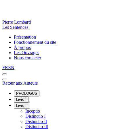
Pierre Lombard
Les Sentences
Présentation
Fonctionnement du site
À propos
Les Ouvrages
Nous contacter
FR
EN
Retour aux Auteurs
PROLOGUS
Livre I
Livre II
Inceptio
Distinctio I
Distinctio II
Distinctio III