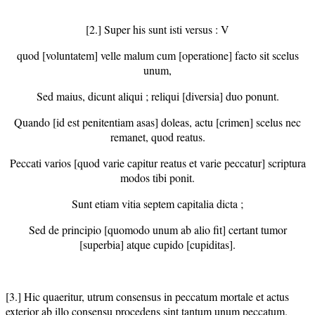
[2.] Super his sunt isti versus : V
quod [voluntatem] velle malum cum [operatione] facto sit scelus
unum,
Sed maius, dicunt aliqui ; reliqui [diversia] duo ponunt.
Quando [id est penitentiam asas] doleas, actu [crimen] scelus nec
remanet, quod reatus.
Peccati varios [quod varie capitur reatus et varie peccatur] scriptura
modos tibi ponit.
Sunt etiam vitia septem capitalia dicta ;
Sed de principio [quomodo unum ab alio fit] certant tumor
[superbia] atque cupido [cupiditas].
[3.] Hic quaeritur, utrum consensus in peccatum mortale et actus
exterior ab illo consensu procedens sint tantum unum peccatum.