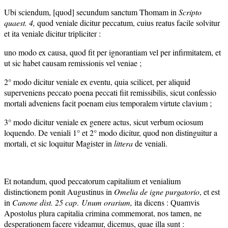
Ubi sciendum, [quod] secundum sanctum Thomam in
Scripto
quaest.
4,
quod veniale dicitur peccatum, cuius reatus facile solvitur
et ita veniale dicitur tripliciter :
uno modo ex causa, quod fit per ignorantiam vel per infirmitatem, et
ut sic habet causam remissionis vel veniae ;
2° modo dicitur veniale ex eventu, quia scilicet, per aliquid
superveniens peccato poena peccati fiit remissibilis, sicut confessio
mortali adveniens facit poenam eius temporalem virtute clavium ;
3° modo dicitur veniale ex genere actus, sicut verbum ociosum
loquendo. De veniali 1° et 2° modo dicitur, quod non distinguitur a
mortali, et sic loquitur Magister in
littera
de veniali.
Et notandum, quod peccatorum capitalium et venialium
distinctionem ponit Augustinus in
Omelia de igne purgatorio
, et est
in
Canone dist. 25 cap
.
Unum orarium,
ita dicens : Quamvis
Apostolus plura capitalia crimina commemorat, nos tamen, ne
desperationem facere videamur, dicemus, quae illa sunt :