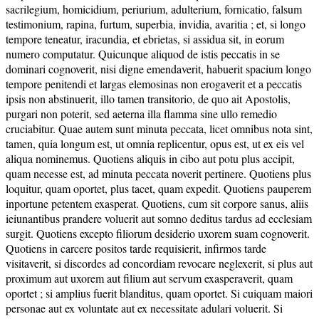
sacrilegium, homicidium, periurium, adulterium, fornicatio, falsum
testimonium, rapina, furtum, superbia, invidia, avaritia ; et, si longo
tempore teneatur, iracundia, et ebrietas, si assidua sit, in eorum
numero computatur. Quicunque aliquod de istis peccatis in se
dominari cognoverit, nisi digne emendaverit, habuerit spacium longo
tempore penitendi et largas elemosinas non erogaverit et a peccatis
ipsis non abstinuerit, illo tamen transitorio, de quo ait Apostolis,
purgari non poterit, sed aeterna illa flamma sine ullo remedio
cruciabitur. Quae autem sunt minuta peccata, licet omnibus nota sint,
tamen, quia longum est, ut omnia replicentur, opus est, ut ex eis vel
aliqua nominemus. Quotiens aliquis in cibo aut potu plus accipit,
quam necesse est, ad minuta peccata noverit pertinere. Quotiens plus
loquitur, quam oportet, plus tacet, quam expedit. Quotiens pauperem
inportune petentem exasperat. Quotiens, cum sit corpore sanus, aliis
ieiunantibus prandere voluerit aut somno deditus tardus ad ecclesiam
surgit. Quotiens excepto filiorum desiderio uxorem suam cognoverit.
Quotiens in carcere positos tarde requisierit, infirmos tarde
visitaverit, si discordes ad concordiam revocare neglexerit, si plus aut
proximum aut uxorem aut filium aut servum exasperaverit, quam
oportet ; si amplius fuerit blanditus, quam oportet. Si cuiquam maiori
personae aut ex voluntate aut ex necessitate adulari voluerit. Si