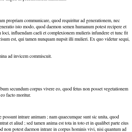
aturam propriam communicare, quod requiritur ad generationem, nec
generatio isto modo, quod daemon semen humanum potest recipere et
loci, influendam caeli et complexionem mulieris infundere et tunc fit
decisum est, qui tamen nunquam nupsit illi mulieri. Ex quo videtur sequi,
semina ad invicem commiscuit.
ccubum secundum corpus vivere eo, quod fetus non posset vegetationem
 eo facto moritur.
one possunt intrare animam ; nam quaecumque sunt sic unita, quod
 et aliud ; sed tamen anima est tota in toto et in qualibet parte eius
uod non potest daemon intrare in corpus hominis vivi, nisi quantum ad