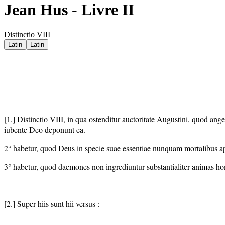
Jean Hus - Livre II
Distinctio VIII
Latin
Latin
[1.] Distinctio VIII, in qua ostenditur auctoritate Augustini, quod ang
iubente Deo deponunt ea.
2° habetur, quod Deus in specie suae essentiae nunquam mortalibus app
3° habetur, quod daemones non ingrediuntur substantialiter animas hom
[2.] Super hiis sunt hii versus :