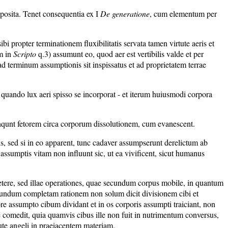
mposita. Tenet consequentia ex I
De generatione
, cum elementum per
ibi propter terminationem fluxibilitatis servata tamen virtute aeris et
m in
Scripto
q.3) assumunt eo, quod aer est vertibilis valde et per
 terminum assumptionis sit inspissatus et ad proprietatem terrae
l quando lux aeri spisso se incorporat - et iterum huiusmodi corpora
linqunt fetorem circa corporum dissolutionem, cum evanescent.
is, sed si in eo apparent, tunc cadaver assumpserunt derelictum ab
assumptis vitam non influunt sic, ut ea vivificent, sicut humanus
ere, sed illae operationes, quae secundum corpus mobile, in quantum
cundum completam rationem non solum dicit divisionem cibi et
ore assumpto cibum dividant et in os corporis assumpti traiciant, non
comedit, quia quamvis cibus ille non fuit in nutrimentum conversus,
tute angeli in praeiacentem materiam.