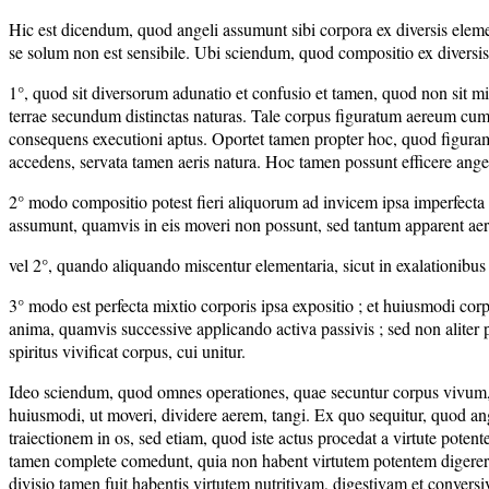
Hic est dicendum, quod angeli assumunt sibi corpora ex diversis elemen
se solum non est sensibile. Ubi sciendum, quod compositio ex diversis pot
1°, quod sit diversorum adunatio et confusio et tamen, quod non sit mixti
terrae secundum distinctas naturas. Tale corpus figuratum aereum c
consequens executioni aptus. Oportet tamen propter hoc, quod figuram 
accedens, servata tamen aeris natura. Hoc tamen possunt efficere ange
2° modo compositio potest fieri aliquorum ad invicem ipsa imperfecta mi
assumunt, quamvis in eis moveri non possunt, sed tantum apparent aer
vel 2°, quando aliquando miscentur elementaria, sicut in exalationibu
3° modo est perfecta mixtio corporis ipsa expositio ; et huiusmodi cor
anima, quamvis successive applicando activa passivis ; sed non aliter 
spiritus vivificat corpus, cui unitur.
Ideo sciendum, quod omnes operationes, quae secuntur corpus vivum,
huiusmodi, ut moveri, dividere aerem, tangi. Ex quo sequitur, quod 
traiectionem in os, sed etiam, quod iste actus procedat a virtute poten
tamen complete comedunt, quia non habent virtutem potentem digerere
divisio tamen fuit habentis virtutem nutritivam, digestivam et convers