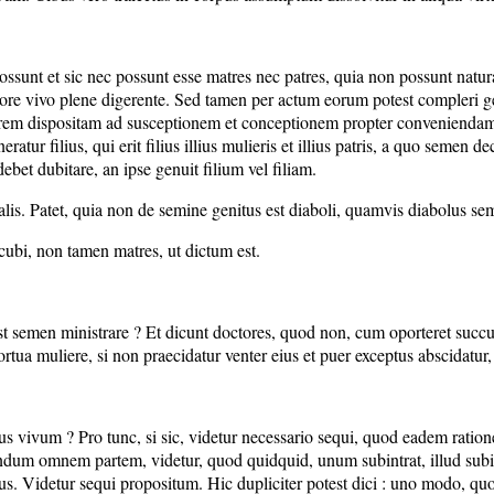
on possunt et sic nec possunt esse matres nec patres, quia non possunt n
ore vivo plene digerente. Sed tamen per actum eorum potest compleri 
ierem dispositam ad susceptionem et conceptionem propter conveniendam 
tur filius, qui erit filius illius mulieris et illius patris, a quo semen 
ebet dubitare, an ipse genuit filium vel filiam.
turalis. Patet, quia non de semine genitus est diaboli, quamvis diabolus 
ccubi, non tamen matres, ut dictum est.
test semen ministrare ? Et dicunt doctores, quod non, cum oporteret su
rtua muliere, si non praecidatur venter eius et puer exceptus abscidatur,
us vivum ? Pro tunc, si sic, videtur necessario sequi, quod eadem rati
um omnem partem, videtur, quod quidquid, unum subintrat, illud subintrat
eius. Videtur sequi propositum. Hic dupliciter potest dici : uno modo, q