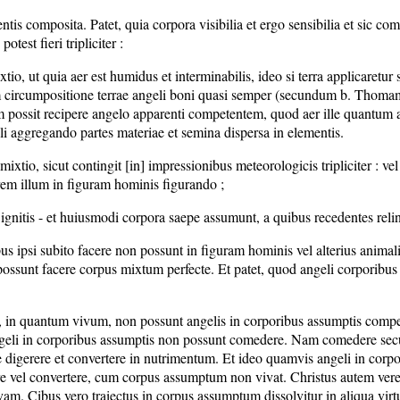
tis composita. Patet, quia corpora visibilia et ergo sensibilia et sic co
est fieri tripliciter :
o, ut quia aer est humidus et interminabilis, ideo si terra applicaretur s
um circumpositione terrae angeli boni quasi semper (secundum b. Thoma
possit recipere angelo apparenti competentem, quod aer ille quantum ad
li aggregando partes materiae et semina dispersa in elementis.
xtio, sicut contingit [in] impressionibus meteorologicis tripliciter : ve
em illum in figuram hominis figurando ;
s ignitis - et huiusmodi corpora saepe assumunt, a quibus recedentes re
pus ipsi subito facere non possunt in figuram hominis vel alterius animal
possunt facere corpus mixtum perfecte. Et patet, quod angeli corporibus 
 in quantum vivum, non possunt angelis in corporibus assumptis compet
angeli in corporibus assumptis non possunt comedere. Nam comedere se
te digerere et convertere in nutrimentum. Et ideo quamvis angeli in corp
 vel convertere, cum corpus assumptum non vivat. Christus autem vere 
ivam. Cibus vero traiectus in corpus assumptum dissolvitur in aliqua vir