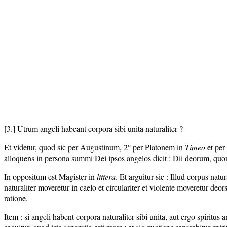
[3.] Utrum angeli habeant corpora sibi unita naturaliter ?
Et videtur, quod sic per Augustinum, 2° per Platonem in
Timeo
et per
alloquens in persona summi Dei ipsos angelos dicit : Dii deorum, quo
In oppositum est Magister in
littera
. Et arguitur sic : Illud corpus nat
naturaliter moveretur in caelo et circulariter et violente moveretur deo
ratione.
Item : si angeli habent corpora naturaliter sibi unita, aut ergo spiritus