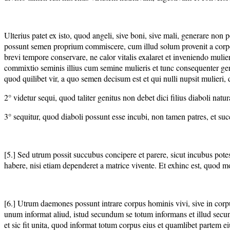
Ulterius patet ex isto, quod angeli, sive boni, sive mali, generare n
possunt semen proprium commiscere, cum illud solum provenit a corp
brevi tempore conservare, ne calor vitalis exalaret et inveniendo mul
commixtio seminis illius cum semine mulieris et tunc consequenter genera
quod quilibet vir, a quo semen decisum est et qui nulli nupsit mulieri, d
2° videtur sequi, quod taliter genitus non debet dici filius diaboli na
3° sequitur, quod diaboli possunt esse incubi, non tamen patres, et su
[5.] Sed utrum possit succubus concipere et parere, sicut incubus po
habere, nisi etiam dependeret a matrice vivente. Et exhinc est, quod mo
[6.] Utrum daemones possunt intrare corpus hominis vivi, sive in corp
unum informat aliud, istud secundum se totum informans et illud secund
et sic fit unita, quod informat totum corpus eius et quamlibet partem 