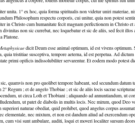
tus angelicus a corpore, totiens morietur corpus, cui ille spiritus fuit unit
ter unita. 1° ex hoc, quia forma spiritualis non videtur uniri materiae,
ecundum Philosophum respectu corporis, cui unitur, quia non potest sentire
liter in Christo cum humanitate fecit magnam perfectionem in Christo et a
vinitas non sic currebat, nec loquebatur et sic de aliis, sed fecit illos 
a Platone.
Metaphysicae
dicit Deum esse animal optimum, id est vivens optimum. Sic
, quia tristitiae susceptiva, tempore aeterna, id est perpetua. Ad dictum 
ate primi opificis indissolubiliter servarentur. Et eodem modo potest di
d sic, quamvis non pro quolibet tempore habeant, sed secundum datum t
 2° Regum ; et de angelo Thobiae ; et sic de aliis locis sacrae script
ocendum, ut circa Loth et Thobiani ; aliquando ad annuntiandum, ut co
illudendum, ut patet de diabolis in multis locis. Nec mirum, quod Deo v
 superiori naturae obediat, quid prohibet, quod angelus corpus assumat,
c elementale, nec mixtum, et non est dandum aliud ad exercendum opera
um visi sunt ambulare, auditi, loqui et moveri localiter sursum deorsum 