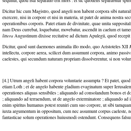
sequitur, quod ista separatio erit mors : et sic quotiens separabitur spiri
Dicitur hic cum Magistro, quod angeli non habent corpora sibi naturali
exercere, nisi in corpore et nisi in materia, ut patet de anima nostra s
operationibus corporis. Patet etiam de divinitate, quae unita supposita
nam Deus currebat, loquebatur, movebatur, ascendit in caelum et tamen di
littera
Augustinum dixisse recitative ad dictum Apulegii, quod recepit 
Dicitur, quod sunt daemones animalia illo modo, quo Aristoteles XII
intellectu, corpore aerea, scilicet dum assumunt corpora, animo passiva
caelestes, qui secundum naturam propriam dissolverentur, si non volunt
[4.] Utrum angeli habent corpora voluntarie assumpta ? Et patet, quo
etiam Loth ; et de angelo habente gladium evaginatum super Ierusalem
operationes aliquas sensibiles ; aliquando ad consolandum bonos et d
; aliquando ad terraendum, ut de angelo exterminatore ; aliquando ad 
enim spiritus humanus potest reuniri cum suo corpore, ut sibi tamquam
iuxta argumentum in oppositum, cum nec assumunt corpus caeleste, ne
fantasticae solum operationes huiusmodi ostendunt. Consequens falsum, c