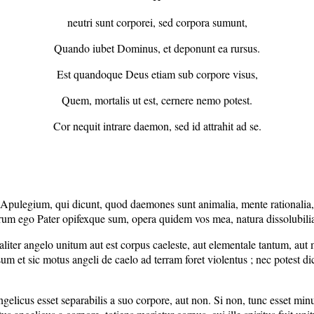
neutri sunt corporei, sed corpora sumunt,
Quando iubet Dominus, et deponunt ea rursus.
Est quandoque Deus etiam sub corpore visus,
Quem, mortalis ut est, cernere nemo potest.
Cor nequit intrare daemon, sed id attrahit ad se.
 Apulegium, qui dicunt, quod daemones sunt animalia, mente rationalia,
rum ego Pater opifexque sum, opera quidem vos mea, natura dissolubilia
uraliter angelo unitum aut est corpus caeleste, aut elementale tantum, aut
rsum et sic motus angeli de caelo ad terram foret violentus ; nec potest d
 angelicus esset separabilis a suo corpore, aut non. Si non, tunc esset mi