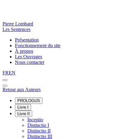
Pierre Lombard
Les Sentences
Présentation
Fonctionnement du site
À propos
Les Ouvrages
Nous contacter
FR
EN
Retour aux Auteurs
PROLOGUS
Livre I
Livre II
Inceptio
Distinctio I
Distinctio II
Distinctio III