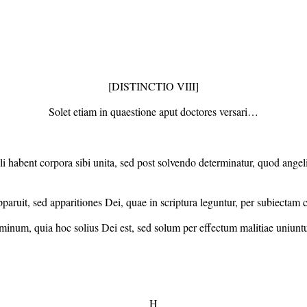
[DISTINCTIO VIII]
Solet etiam in quaestione aput doctores versari…
eli habent corpora sibi unita, sed post solvendo determinatur, quod angel
aruit, sed apparitiones Dei, quae in scriptura leguntur, per subiectam 
inum, quia hoc solius Dei est, sed solum per effectum malitiae uniuntu
H