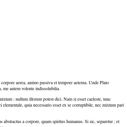
 corpore aerea, animo passiva et tempore aeterna. Unde Plato
, me autem volente indissolubilia.
 mixtum : nullum illorum potest dici. Nam si esset caeleste, tunc
ici elementale, quia necessario esset ex se corruptibile, nec mixtum pari
nus abstractus a corpore, quam spiritus humanus. Si sic, separetur ; et