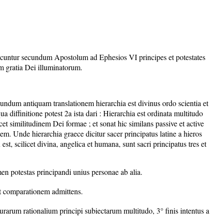
e dicuntur secundum Apostolum ad Ephesios VI principes et potestates
um gratia Dei illuminatorum.
undum antiquam translationem hierarchia est divinus ordo scientia et
a diffinitione potest 2a ista dari : Hierarchia est ordinata multitudo
cet similitudinem Dei formae ; et sonat hic similans passive et active
tem. Unde hierarchia graece dicitur sacer principatus latine a hieros
est, scilicet divina, angelica et humana, sunt sacri principatus tres et
amen potestas principandi unius personae ab alia.
 et comparationem admittens.
turarum rationalium principi subiectarum multitudo, 3° finis intentus a