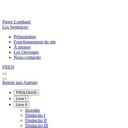
Pierre Lombard
Les Sentences
Présentation
Fonctionnement du site
À propos
Les Ouvrages
Nous contacter
FR
EN
Retour aux Auteurs
PROLOGUS
Livre I
Livre II
Inceptio
Distinctio I
Distinctio II
Distinctio III