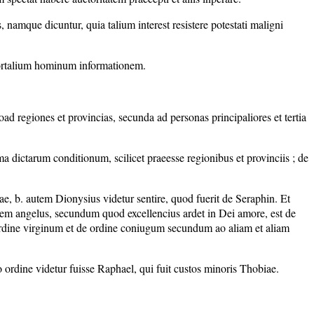
mque dicuntur, quia talium interest resistere potestati maligni
 mortalium hominum informationem.
ad regiones et provincias, secunda ad personas principaliores et tertia
 dictarum conditionum, scilicet praeesse regionibus et provinciis ; de
, b. autem Dionysius videtur sentire, quod fuerit de Seraphin. Et
 idem angelus, secundum quod excellencius ardet in Dei amore, est de
 ordine virginum et de ordine coniugum secundum ao aliam et aliam
 ordine videtur fuisse Raphael, qui fuit custos minoris Thobiae.