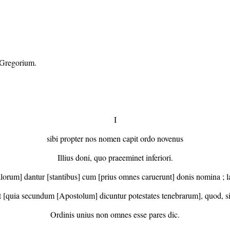
 Gregorium.
I
sibi propter nos nomen capit ordo novenus
Illius doni, quo praeeminet inferiori.
orum] dantur [stantibus] cum [prius omnes caruerunt] donis nomina ; 
quia secundum [Apostolum] dicuntur potestates tenebrarum], quod, si 
Ordinis unius non omnes esse pares dic.