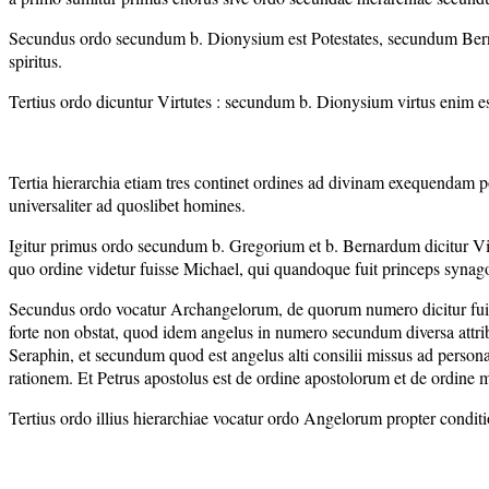
Secundus ordo secundum b. Dionysium est Potestates, secundum Bernard
spiritus.
Tertius ordo dicuntur Virtutes : secundum b. Dionysium virtus enim e
Tertia hierarchia etiam tres continet ordines ad divinam exequendam po
universaliter ad quoslibet homines.
Igitur primus ordo secundum b. Gregorium et b. Bernardum dicitur Virt
quo ordine videtur fuisse Michael, qui quandoque fuit princeps synago
Secundus ordo vocatur Archangelorum, de quorum numero dicitur fuisse
forte non obstat, quod idem angelus in numero secundum diversa attrib
Seraphin, et secundum quod est angelus alti consilii missus ad perso
rationem. Et Petrus apostolus est de ordine apostolorum et de ordin
Tertius ordo illius hierarchiae vocatur ordo Angelorum propter conditi