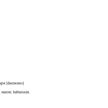
lapsi [daemones]
starent, habuissent.