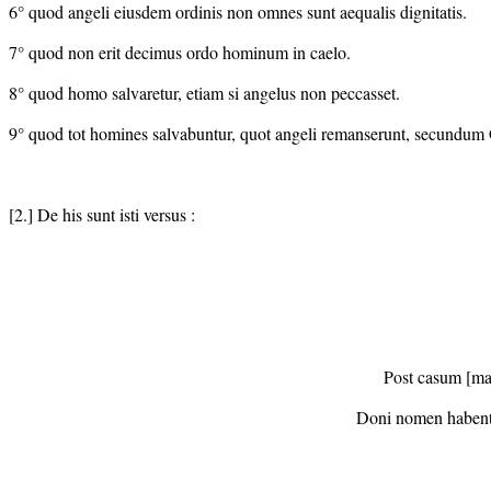
6° quod angeli eiusdem ordinis non omnes sunt aequalis dignitatis.
7° quod non erit decimus ordo hominum in caelo.
8° quod homo salvaretur, etiam si angelus non peccasset.
9° quod tot homines salvabuntur, quot angeli remanserunt, secundum
[2.] De his sunt isti versus :
Post casum [mal
Doni nomen habent [