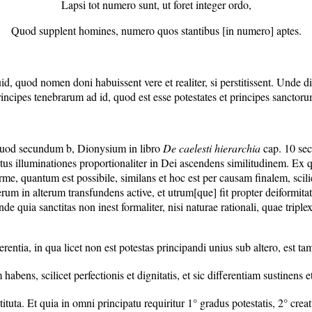
Lapsi tot numero sunt, ut foret integer ordo,
Quod supplent homines, numero quos stantibus [in numero] aptes.
uid, quod nomen doni habuissent vere et realiter, si perstitissent. Und
rincipes tenebrarum ad id, quod est esse potestates et principes sanctor
et, quod secundum b, Dionysium in libro
De caelesti hierarchia
cap. 10 sec
itus illuminationes proportionaliter in Dei ascendens similitudinem. Ex qu
orme, quantum est possibile, similans et hoc est per causam finalem, scili
erum in alterum transfundens active, et utrum[que] fit propter deiformita
 quia sanctitas non inest formaliter, nisi naturae rationali, quae triplex 
erentia, in qua licet non est potestas principandi unius sub altero, est t
abens, scilicet perfectionis et dignitatis, et sic differentiam sustinens
tuta. Et quia in omni principatu requiritur 1° gradus potestatis, 2° crea