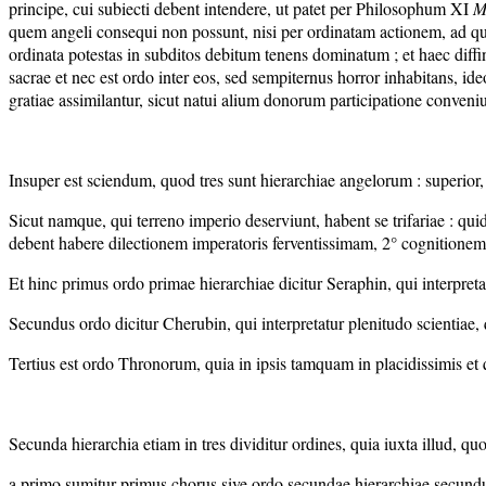
principe, cui subiecti debent intendere, ut patet per Philosophum XI
M
quem angeli consequi non possunt, nisi per ordinatam actionem, ad quam 
ordinata potestas in subditos debitum tenens dominatum ; et haec diffin
sacrae et nec est ordo inter eos, sed sempiternus horror inhabitans, id
gratiae assimilantur, sicut natui alium donorum participatione conveniu
Insuper est sciendum, quod tres sunt hierarchiae angelorum : superior,
Sicut namque, qui terreno imperio deserviunt, habent se trifariae : quida
debent habere dilectionem imperatoris ferventissimam, 2° cognitionem l
Et hinc primus ordo primae hierarchiae dicitur Seraphin, qui interpreta
Secundus ordo dicitur Cherubin, qui interpretatur plenitudo scientiae, 
Tertius est ordo Thronorum, quia in ipsis tamquam in placidissimis et q
Secunda hierarchia etiam in tres dividitur ordines, quia iuxta illud, quod
a primo sumitur primus chorus sive ordo secundae hierarchiae secund