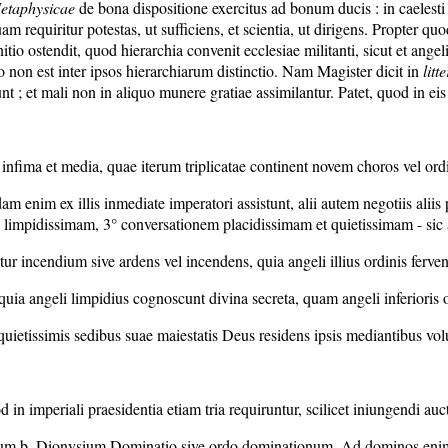
etaphysicae
de bona dispositione exercitus ad bonum ducis : in caelesti 
requiritur potestas, ut sufficiens, et scientia, ut dirigens. Propter quo
itio ostendit, quod hierarchia convenit ecclesiae militanti, sicut et ange
eo non est inter ipsos hierarchiarum distinctio. Nam Magister dicit in
litt
nt ; et mali non in aliquo munere gratiae assimilantur. Patet, quod in eis
 infima et media, quae iterum triplicatae continent novem choros vel or
m enim ex illis inmediate imperatori assistunt, alii autem negotiis aliis 
impidissimam, 3° conversationem placidissimam et quietissimam - sic a s
tur incendium sive ardens vel incendens, quia angeli illius ordinis ferven
quia angeli limpidius cognoscunt divina secreta, quam angeli inferioris o
uietissimis sedibus suae maiestatis Deus residens ipsis mediantibus volun
 in imperiali praesidentia etiam tria requiruntur, scilicet iniungendi aucto
um b. Dionysium Dominatio sive ordo dominationum. Ad dominos enim spe