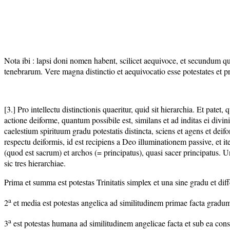
Nota ibi : lapsi doni nomen habent, scilicet aequivoce, et secundum q
tenebrarum. Vere magna distinctio et aequivocatio esse potestates et p
[3.] Pro intellectu distinctionis quaeritur, quid sit hierarchia. Et pat
actione deiforme, quantum possibile est, similans et ad inditas ei divin
caelestium spirituum gradu potestatis distincta, sciens et agens et deif
respectu deiformis, id est recipiens a Deo illuminationem passive, et it
(quod est sacrum) et archos (= principatus), quasi sacer principatus. Unde
sic tres hierarchiae.
Prima et summa est potestas Trinitatis simplex et una sine gradu et diff
a
2
et media est potestas angelica ad similitudinem primae facta gradum h
a
3
est potestas humana ad similitudinem angelicae facta et sub ea consti