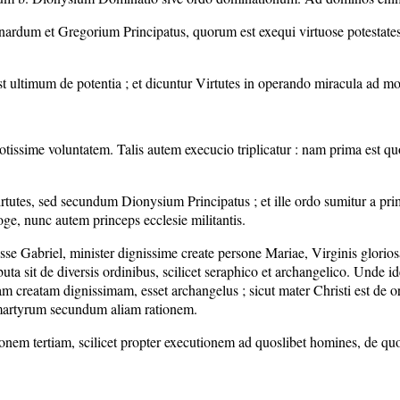
um et Gregorium Principatus, quorum est exequi virtuose potestates, na
st ultimum de potentia ; et dicuntur Virtutes in operando miracula ad
tissime voluntatem. Talis autem execucio triplicatur : nam prima est quo
utes, sed secundum Dionysium Principatus ; et ille ordo sumitur a prima
ge, nunc autem princeps ecclesie militantis.
 Gabriel, minister dignissime create persone Mariae, Virginis gloriosae
uta sit de diversis ordinibus, scilicet seraphico et archangelico. Unde
nam creatam dignissimam, esset archangelus ; sicut mater Christi est de
e martyrum secundum aliam rationem.
onem tertiam, scilicet propter executionem ad quoslibet homines, de quo