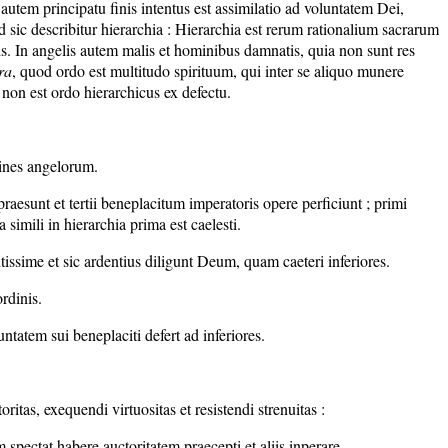
autem principatu finis intentus est assimilatio ad voluntatem Dei,
d sic describitur hierarchia : Hierarchia est rerum rationalium sacrarum
lis. In angelis autem malis et hominibus damnatis, quia non sunt res
era
, quod ordo est multitudo spirituum, qui inter se aliquo munere
 non est ordo hierarchicus ex defectu.
dines angelorum.
praesunt et tertii beneplacitum imperatoris opere perficiunt ; primi
imili in hierarchia prima est caelesti.
tissime et sic ardentius diligunt Deum, quam caeteri inferiores.
rdinis.
tatem sui beneplaciti defert ad inferiores.
ritas, exequendi virtuositas et resistendi strenuitas :
ctat habere auctoritatem praecepti et aliis inperare.