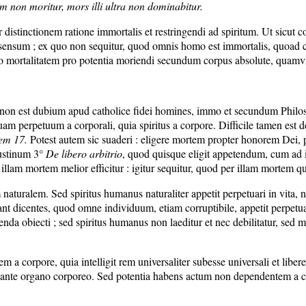
m non moritur, mors illi ultra non dominabitur.
distinctionem ratione immortalis et restringendi ad spiritum. Ut sicut 
nsum ; ex quo non sequitur, quod omnis homo est immortalis, quoad corp
do mortalitatem pro potentia moriendi secundum corpus absolute, quamv
, non est dubium apud catholice fidei homines, immo et secundum Phi
uam perpetuum a corporali, quia spiritus a corpore. Difficile tamen est d
nem 17.
Potest autem sic suaderi : eligere mortem propter honorem Dei, pr
ustinum 3°
De libero arbitrio
, quod quisque eligit appetendum, cum ad ill
 illam mortem melior efficitur : igitur sequitur, quod per illam mortem q
nem naturalem. Sed spiritus humanus naturaliter appetit perpetuari in vi
dicentes, quod omne individuum, etiam corruptibile, appetit perpetuari sa
ellenda obiecti ; sed spiritus humanus non laeditur et nec debilitatur, s
a corpore, quia intelligit rem universaliter subesse universali et libere
iante organo corporeo. Sed potentia habens actum non dependentem a co