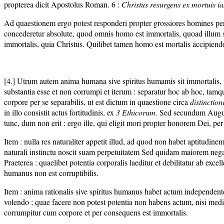
propterea dicit Apostolus Roman. 6 :
Christus resurgens ex mortuis ia
Ad quaestionem ergo potest responderi propter grossiores homines per 
concederetur absolute, quod omnis homo est immortalis, quoad illum se
immortalis, quia Christus. Quilibet tamen homo est mortalis accipien
[4.] Utrum autem anima humana sive spiritus humamis sit immortalis
substantia esse et non corrumpi et iterum : separatur hoc ab hoc, tamq
corpore per se separabilis, ut est dictum in quaestione circa
distinctio
in illo consistit actus fortitudinis, ex
3 Ethicorum
. Sed secundum Aug
tunc, dum non erit : ergo ille, qui eligit mori propter honorem Dei, per
Item : nulla res naturaliter appetit illud, ad quod non habet aptitudi
naturali instinctu noscit suam perpetuitatem Sed quidam maiorem negant 
Praeterea : quaelibet potentia corporalis laeditur et debilitatur ab exc
humanus non est corruptibilis.
Item : anima rationalis sive spiritus humanus habet actum independentem 
volendo ; quae facere non potest potentia non habens actum, nisi med
corrumpitur cum corpore et per consequens est immortalis.