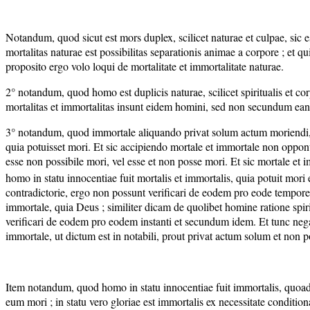
Notandum, quod sicut est mors duplex, scilicet naturae et culpae, sic es
mortalitas naturae est possibilitas separationis animae a corpore ; et qu
proposito ergo volo loqui de mortalitate et immortalitate naturae.
2° notandum, quod homo est duplicis naturae, scilicet spiritualis et cor
mortalitas et immortalitas insunt eidem homini, sed non secundum e
3° notandum, quod immortale aliquando privat solum actum moriendi, et
quia potuisset mori. Et sic accipiendo mortale et immortale non oppo
esse non possibile mori, vel esse et non posse mori. Et sic mortale e
homo in statu innocentiae fuit mortalis et immortalis, quia potuit mori
contradictorie, ergo non possunt verificari de eodem pro eode tempo
immortale, quia Deus ; similiter dicam de quolibet homine ratione spiri
verificari de eodem pro eodem instanti et secundum idem. Et tunc ne
immortale, ut dictum est in notabili, prout privat actum solum et non 
Item notandum, quod homo in statu innocentiae fuit immortalis, quoad ac
eum mori ; in statu vero gloriae est immortalis ex necessitate conditi