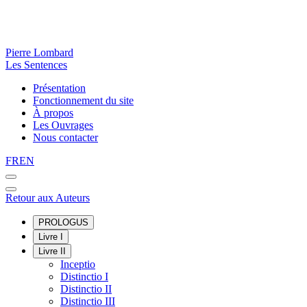
Pierre Lombard
Les Sentences
Présentation
Fonctionnement du site
À propos
Les Ouvrages
Nous contacter
FR
EN
Retour aux Auteurs
PROLOGUS
Livre I
Livre II
Inceptio
Distinctio I
Distinctio II
Distinctio III