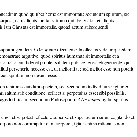
conceditur, quod quilibet homo est immortalis secundum spiritum, sic
us ; nam aliquis mortalis, immo quilibet viator, et aliquis
is iam Christus est immortalis, quoad actum subsequendi.
losophum gentilem
1 De anima
dicentem : Intellectus videtur quaedam
emonstrare arguitive, quod spiritus humanus sit immortalis et a
omotionem fidei et propter salutem publice rei est eligere recte, quia
ud pervenerit, necesse est, ut melior fiat ; sed melior esse non poterit
uoad spiritum non desinit esse.
ta, non tantum secundum speciem, sed secundum individuum : igitur ex
ltim sub conditione, scilicet si perpetuitas esset sibi possibilis.
ed magis fortificatur secundum Philosophum
3 De anima
, igitur spiritus
 eligit et se potest reflectere super se et super actum suum cogitando et
rpore non corrumpitur cum corpore ; igitur anima rationalis non