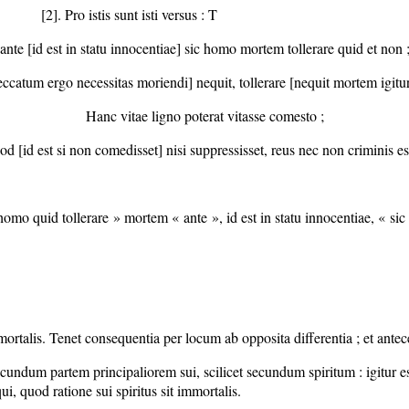
[2]. Pro istis sunt isti versus : T
ante [id est in statu innocentiae] sic homo mortem tollerare quid et non 
catum ergo necessitas moriendi] nequit, tollerare [nequit mortem igitur
Hanc vitae ligno poterat vitasse comesto ;
d [id est si non comedisset] nisi suppressisset, reus nec non criminis es
homo quid tollerare » mortem « ante », id est in statu innocentiae, « sic »
ortalis. Tenet consequentia per locum ab opposita differentia ; et anteced
secundum partem principaliorem sui, scilicet secundum spiritum : igitur 
i, quod ratione sui spiritus sit immortalis.