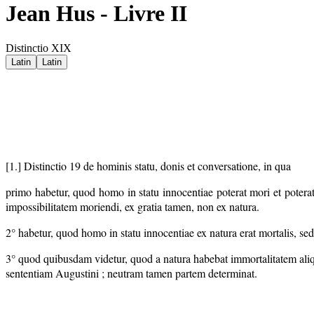
Jean Hus - Livre II
Distinctio XIX
Latin
Latin
[1.] Distinctio 19 de hominis statu, donis et conversatione, in qua
primo habetur, quod homo in statu innocentiae poterat mori et poterat
impossibilitatem moriendi, ex gratia tamen, non ex natura.
2° habetur, quod homo in statu innocentiae ex natura erat mortalis, sed
3° quod quibusdam videtur, quod a natura habebat immortalitatem aliqu
sententiam Augustini ; neutram tamen partem determinat.