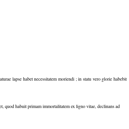
turae lapse habet necessitatem moriendi ; in statu vero glorie habebit
et, quod habuit primam immortalitatem ex ligno vitae, declinans ad