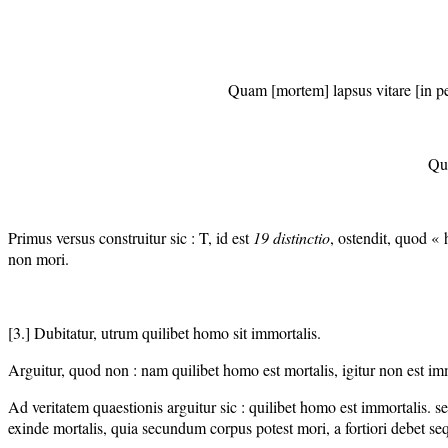
Quam [mortem] lapsus vitare [in pec
Quo
Primus versus construitur sic : T, id est
19 distinctio
, ostendit, quod « 
non mori.
[3.] Dubitatur, utrum quilibet homo sit immortalis.
Arguitur, quod non : nam quilibet homo est mortalis, igitur non est imm
Ad veritatem quaestionis arguitur sic : quilibet homo est immortalis. 
exinde mortalis, quia secundum corpus potest mori, a fortiori debet sequ