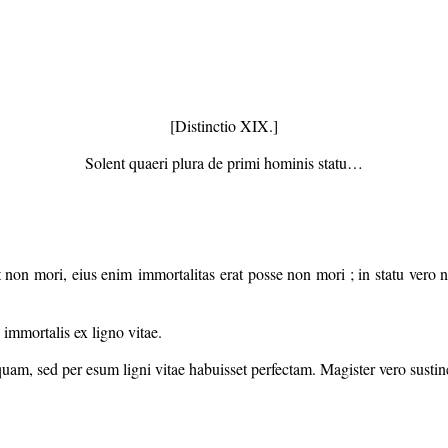
[Distinctio XIX.]
Solent quaeri plura de primi hominis statu…
 non mori, eius enim immortalitas erat posse non mori ; in statu vero na
 immortalis ex ligno vitae.
am, sed per esum ligni vitae habuisset perfectam. Magister vero sustin