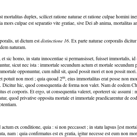
t mortalitas duplex, scilicet ratione naturae et ratione culpae homini ine
ia mors culpae est separatio vite gratiae, sive Dei ab anima, mortalitas an
poralis, ut dictum est
distinctione 16
. Ex parte naturae corporalis dicitur 
andem naturam.
 sic homo, in statu innocentiae si permansisset, fuisset immortalis, id
nuntur, sicut nec ista : immortale secundum actum et mortale secundum p
t immortale opponuntur, cum nihil sit, quod possit mori et non possit m
m
 et potuit non mori ; quia quoad 2
, eius immortalitas erat posse non mor
re. Dicitur hic, quod consequentia de forma non valet. Nam de eodem Ch
tus et corporis. Et ergo, ut consequentia valeret, oporteret sic assumi :
gatur, quod privative opposita mortale et immortale praedicarentur de 
potentiam.
tum ex conditione, quia : si non peccasset ; in statu lapsus [est mortali
onata, nam : quia confirmatus est ex gratia, igitur necesse est eum non m