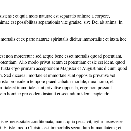
xistens ; et quia mors naturae est separatio animae a corpore,
imae est possibilitas separationis vite gratiae, sive Dei ab anima. In
mortalis et ex parte naturae spiritualis dicitur immortalis ; et iuxta hoc
 est non moreretur ; sed aeque bene esset mortalis quoad potentiam,
otentiam. Alio modo privat actum et potentiam et sic est idem, quod
ori. Iuxta ergo primam acceptionem Magister et Augustinus dicunt, quod
i. Sed diceres : mortale et immortale sunt opposita privative vel
risto pro eodem tempore praedicabatur mortale, quia homo, et
 mortale et immortale sunt privative opposita, ergo non possunt
eodem homine pro eodem instanti et secundum idem, capiendo
s ex necessitate conditionata, nam : quia peccavit, igitur necesse est
ori. Et isto modo Christus est immortalis secundum humanitatem ; et