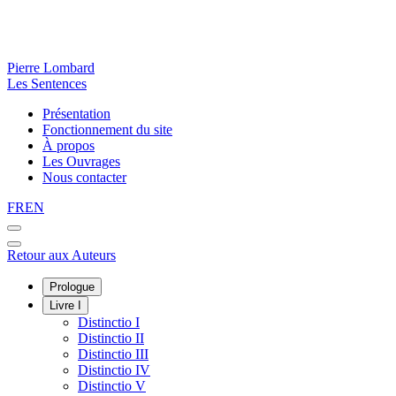
Pierre Lombard
Les Sentences
Présentation
Fonctionnement du site
À propos
Les Ouvrages
Nous contacter
FR
EN
Retour aux Auteurs
Prologue
Livre I
Distinctio I
Distinctio II
Distinctio III
Distinctio IV
Distinctio V