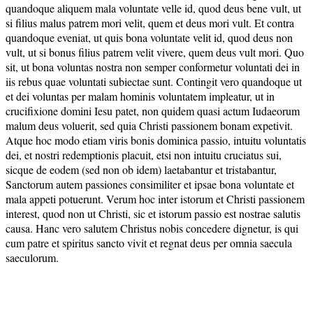
quandoque aliquem mala voluntate velle id, quod deus bene vult, ut
si filius malus patrem mori velit, quem et deus mori vult. Et contra
quandoque eveniat, ut quis bona voluntate velit id, quod deus non
vult, ut si bonus filius patrem velit vivere, quem deus vult mori. Quo
sit, ut bona voluntas nostra non semper conformetur voluntati dei in
iis rebus quae voluntati subiectae sunt. Contingit vero quandoque ut
et dei voluntas per malam hominis voluntatem impleatur, ut in
crucifixione domini Iesu patet, non quidem quasi actum Iudaeorum
malum deus voluerit, sed quia Christi passionem bonam expetivit.
Atque hoc modo etiam viris bonis dominica passio, intuitu voluntatis
dei, et nostri redemptionis placuit, etsi non intuitu cruciatus sui,
sicque de eodem (sed non ob idem) laetabantur et tristabantur,
Sanctorum autem passiones consimiliter et ipsae bona voluntate et
mala appeti potuerunt. Verum hoc inter istorum et Christi passionem
interest, quod non ut Christi, sic et istorum passio est nostrae salutis
causa. Hanc vero salutem Christus nobis concedere dignetur, is qui
cum patre et spiritus sancto vivit et regnat deus per omnia saecula
saeculorum.