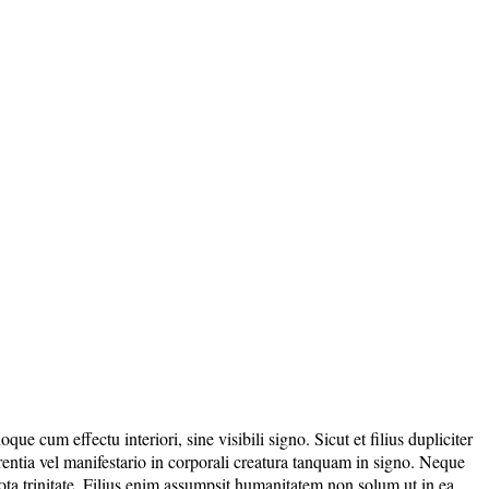
oque cum effectu interiori, sine visibili signo. Sicut et filius dupliciter
pparentia vel manifestario in corporali creatura tanquam in signo. Neque
ota trinitate. Filius enim assumpsit humanitatem non solum ut in ea