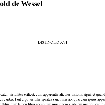
old de Wessel
DISTINCTIO XVI
catur, visibiliter scilicet, cum apparentia alicuius visibilis signi, et quand
entes caritas. Fuit ergo visibilis spiritus sancti missio, quaedam ipsius a
 mittitur, cum tamen filius secundum missionem visibilem minor dicatur t