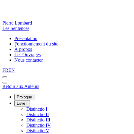
Pierre Lombard
Les Sentences
Présentation
Fonctionnement du site
À propos
Les Ouvrages
Nous contacter
FR
EN
Retour aux Auteurs
Prologue
Livre I
Distinctio I
Distinctio II
Distinctio III
Distinctio IV
Distinctio V