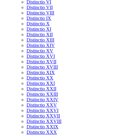
Distinctio VI
Distinctio VII
Distinctio VIII
Distinctio IX
Distinctio X
Distinctio XI
Distinctio XII
Distinctio XIII
Distinctio XIV
Distinctio XV
Distinctio XVI
Distinctio XVII
Distinctio XVIII
Distinctio XIX
Distinctio XX
Distinctio XXI
Distinctio XXII
Distinctio XXIII
Distinctio XXIV
Distinctio XXV
Distinctio XXVI
Distinctio XXVII
Distinctio XXVIII
Distinctio XXIX
Distinctio XXX