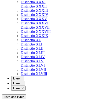
Distinctio XXXI
Distinctio XXXII
Distinctio XXXIII
Distinctio XXXIV
Distinctio XXXV
Distinctio XXXVI
Distinctio XXXVII
Distinctio XXXVIII
Distinctio XXXIX
Distinctio XL
Distinctio XLI
Distinctio XLII
Distinctio XLIII
Distinctio XLIV
Distinctio XLV
Distinctio XLVI
Distinctio XLVII
Distinctio XLVIII
Livre II
Livre III
Livre IV
Liste des livres