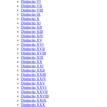
Distinctio VI
Distinctio VII
Distinctio VIII
Distinctio IX
Distinctio X
Distinctio XI
Distinctio XII
Distinctio XIII
Distinctio XIV
Distinctio XV
Distinctio XVI
Distinctio XVII
Distinctio XVIII
Distinctio XIX
Distinctio XX
Distinctio XXI
Distinctio XXII
Distinctio XXIII
Distinctio XXIV
Distinctio XXV
Distinctio XXVI
Distinctio XXVII
Distinctio XXVIII
Distinctio XXIX
Distinctio XXX