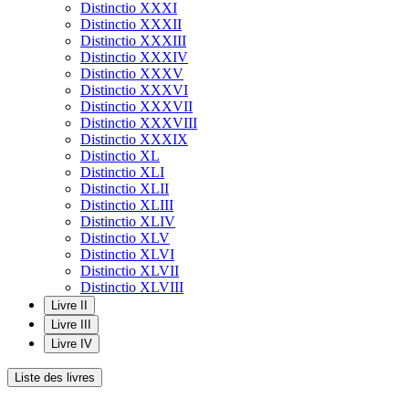
Distinctio XXXI
Distinctio XXXII
Distinctio XXXIII
Distinctio XXXIV
Distinctio XXXV
Distinctio XXXVI
Distinctio XXXVII
Distinctio XXXVIII
Distinctio XXXIX
Distinctio XL
Distinctio XLI
Distinctio XLII
Distinctio XLIII
Distinctio XLIV
Distinctio XLV
Distinctio XLVI
Distinctio XLVII
Distinctio XLVIII
Livre II
Livre III
Livre IV
Liste des livres