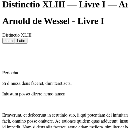
Distinctio XLIII — Livre I — A
Arnold de Wessel - Livre I
Distinctio XLIII
Latin
Latin
Periocha
Si dimissa deus faceret, dimitteret acta,
Iniustum posset dicere nemo tamen.
Erraverunt, et defecerunt in serutinio suo, ii qui potentiam dei infin
facit, omnino posse omittere. Ac rationes quidem quas adducunt, insuffi
id impedit. Nam si deus alia faceret, atque etiam meliora, similiter et