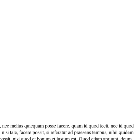
ud, nec melius quicquam posse facere, quam id quod fecit, nec id quod
isi tale, facere possit, si referatur ad praesens tempus, nihil quidem
re possit, nisi quod et bonum et iustum est. Quod etiam arguunt, deum