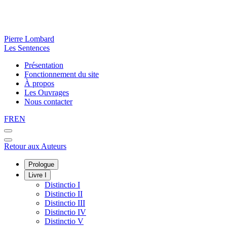
Pierre Lombard
Les Sentences
Présentation
Fonctionnement du site
À propos
Les Ouvrages
Nous contacter
FR
EN
Retour aux Auteurs
Prologue
Livre I
Distinctio I
Distinctio II
Distinctio III
Distinctio IV
Distinctio V