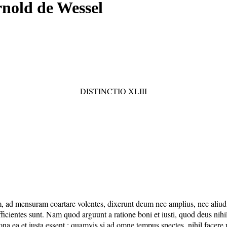
rnold de Wessel
DISTINCTIO XLIII
itam, ad mensuram coartare volentes, dixerunt deum nec amplius, nec ali
cientes sunt. Nam quod arguunt a ratione boni et iusti, quod deus nihil n
 bona ea et iusta essent : quamvis si ad omne tempus spectes, nihil face